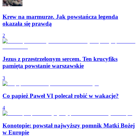
Krew na marmurze. Jak powstańcza legenda
okazała się prawdą
2
Jezus z przestrzelonym sercem. Ten krucyfiks
pamięta powstanie warszawskie
3
Co papież Paweł VI polecał robić w wakacje?
4
Konotopie: powstał najwyższy pomnik Matki Bożej
w Europie