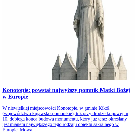
Konotopie: powstał najwyższy pomnik Matki Bożej
w Europie
W niewielkiej miejscowości Konotopie, w gminie Kikół
(województwo kujawsko-pomorskie), tuż przy drodze krajowej nr
10, dobiega końca budowa monumentu, który już teraz określany
jest mianem największego tego rodzaju obiektu sakralnego w
Europie. Mowa...