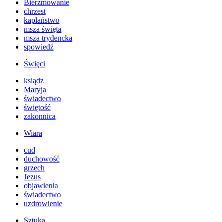
Bierzmowanie
chrzest
kapłaństwo
msza święta
msza trydencka
spowiedź
Święci
ksiądz
Maryja
świadectwo
świętość
zakonnica
Wiara
cud
duchowość
grzech
Jezus
objawienia
świadectwo
uzdrowienie
Sztuka