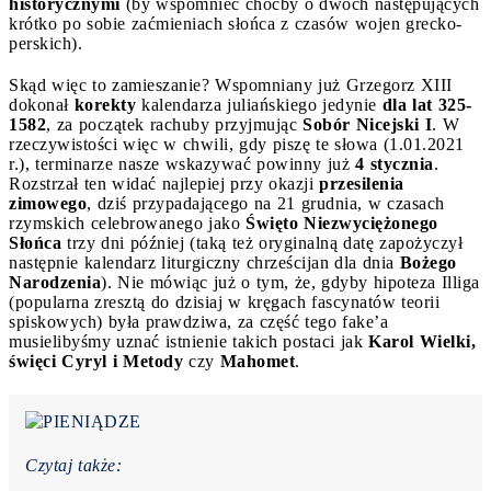
historycznymi
(by wspomnieć choćby o dwóch następujących
krótko po sobie zaćmieniach słońca z czasów wojen grecko-
perskich).
Skąd więc to zamieszanie? Wspomniany już Grzegorz XIII
dokonał
korekty
kalendarza juliańskiego jedynie
dla lat 325-
1582
, za początek rachuby przyjmując
S
obór Nicejski I
. W
rzeczywistości więc w chwili, gdy piszę te słowa (1.01.2021
r.), terminarze nasze wskazywać powinny już
4 stycznia
.
Rozstrzał ten widać najlepiej przy okazji
przesilenia
zimowego
, dziś przypadającego na 21 grudnia, w czasach
rzymskich celebrowanego jako
Święto Niezwyciężonego
Słońca
trzy dni później (taką też oryginalną datę zapożyczył
następnie kalendarz liturgiczny chrześcijan dla dnia
Bożego
Narodzenia
). Nie mówiąc już o tym, że, gdyby hipoteza Illiga
(popularna zresztą do dzisiaj w kręgach fascynatów teorii
spiskowych) była prawdziwa, za część tego fake’a
musielibyśmy uznać istnienie takich postaci jak
Karol Wielki,
święci Cyryl i Metody
czy
Mahomet
.
Czytaj także: