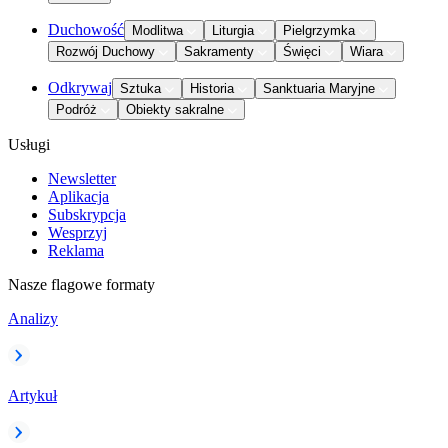
Duchowość
Modlitwa
Liturgia
Pielgrzymka
Rozwój Duchowy
Sakramenty
Święci
Wiara
Odkrywaj
Sztuka
Historia
Sanktuaria Maryjne
Podróż
Obiekty sakralne
Usługi
Newsletter
Aplikacja
Subskrypcja
Wesprzyj
Reklama
Nasze flagowe formaty
Analizy
Artykuł