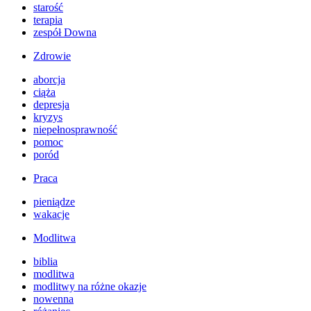
starość
terapia
zespół Downa
Zdrowie
aborcja
ciąża
depresja
kryzys
niepełnosprawność
pomoc
poród
Praca
pieniądze
wakacje
Modlitwa
biblia
modlitwa
modlitwy na różne okazje
nowenna