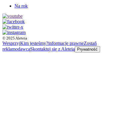
Na rok
© 2025 Aleteia
Wesprzyj
Kim jesteśmy?
informacje prawne
Zostań
reklamodawcą
Skontaktuj się z Aleteią
Prywatność