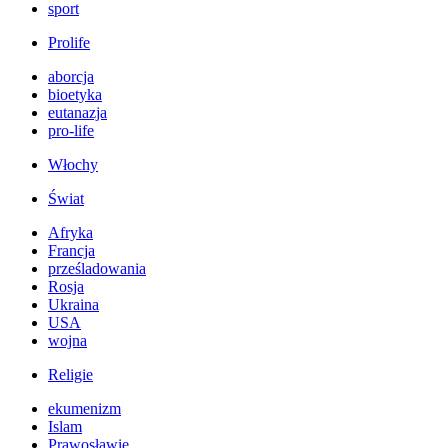
sport
Prolife
aborcja
bioetyka
eutanazja
pro-life
Włochy
Świat
Afryka
Francja
prześladowania
Rosja
Ukraina
USA
wojna
Religie
ekumenizm
Islam
Prawosławie