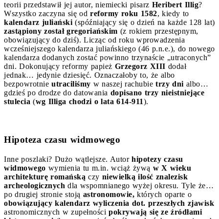
teorii przedstawił jej autor, niemiecki pisarz
Heribert Illig
?
Wszystko zaczyna się od
reformy roku 1582
, kiedy to
kalendarz juliański
(spóźniający się o dzień na każde 128 lat)
zastąpiony został gregoriańskim
(z rokiem przestępnym,
obowiązujący do dziś). Licząc od roku wprowadzenia
wcześniejszego kalendarza juliańskiego (46 p.n.e.), do nowego
kalendarza dodanych zostać powinno trzynaście „utraconych”
dni. Dokonujący reformy papież
Grzegorz XIII
dodał
jednak… jedynie dziesięć. Oznaczałoby to, że albo
bezpowrotnie
utraciliśmy
w naszej rachubie
trzy dni
albo…
gdzieś po drodze do datowania
dopisano trzy nieistniejące
stulecia
(
wg Illiga chodzi o lata 614-911
).
Hipoteza czasu widmowego
Inne poszlaki? Dużo wątlejsze. Autor
hipotezy czasu
widmowego
wymienia tu m.in. wciąż żywą
w X wieku
architekturę romańską
czy
niewielką ilość znalezisk
archeologicznych
dla wspomnianego wyżej okresu. Tyle że…
po drugiej stronie stoją
astronomowie,
których oparte o
obowiązujący kalendarz
wyliczenia dot. przeszłych zjawisk
astronomicznych w zupełności
pokrywają się ze źródłami