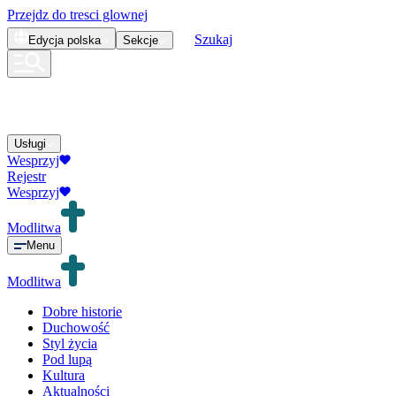
Przejdz do tresci glownej
Szukaj
Edycja
polska
Sekcje
Usługi
Wesprzyj
Rejestr
Wesprzyj
Modlitwa
Menu
Modlitwa
Dobre historie
Duchowość
Styl życia
Pod lupą
Kultura
Aktualności