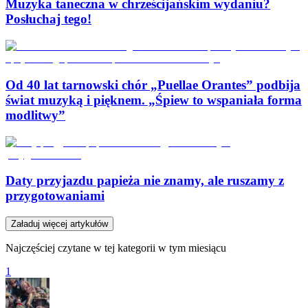
Muzyka taneczna w chrześcijańskim wydaniu?
Posłuchaj tego!
Od 40 lat tarnowski chór „Puellae Orantes” podbija
świat muzyką i pięknem. „Śpiew to wspaniała forma
modlitwy”
Daty przyjazdu papieża nie znamy, ale ruszamy z
przygotowaniami
Załaduj więcej artykułów
Najczęściej czytane w tej kategorii w tym miesiącu
1