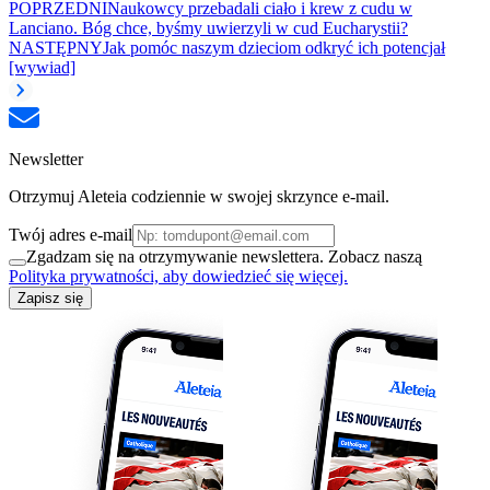
POPRZEDNI
Naukowcy przebadali ciało i krew z cudu w
Lanciano. Bóg chce, byśmy uwierzyli w cud Eucharystii?
NASTĘPNY
Jak pomóc naszym dzieciom odkryć ich potencjał
[wywiad]
Newsletter
Otrzymuj Aleteia codziennie w swojej skrzynce e-mail.
Twój adres e-mail
Zgadzam się na otrzymywanie newslettera. Zobacz naszą
Polityka prywatności, aby dowiedzieć się więcej.
Zapisz się