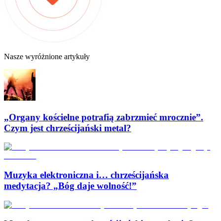
Nasze wyróżnione artykuły
„Organy kościelne potrafią zabrzmieć mrocznie”.
Czym jest chrześcijański metal?
Muzyka elektroniczna i… chrześcijańska
medytacja? „Bóg daje wolność!”