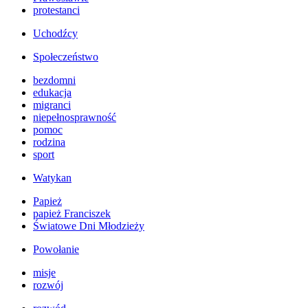
protestanci
Uchodźcy
Społeczeństwo
bezdomni
edukacja
migranci
niepełnosprawność
pomoc
rodzina
sport
Watykan
Papież
papież Franciszek
Światowe Dni Młodzieży
Powołanie
misje
rozwój