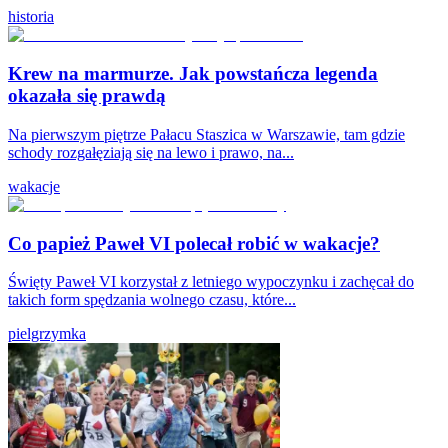
historia
Krew na marmurze. Jak powstańcza legenda
okazała się prawdą
Na pierwszym piętrze Pałacu Staszica w Warszawie, tam gdzie
schody rozgałęziają się na lewo i prawo, na...
wakacje
Co papież Paweł VI polecał robić w wakacje?
Święty Paweł VI korzystał z letniego wypoczynku i zachęcał do
takich form spędzania wolnego czasu, które...
pielgrzymka