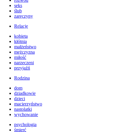
rozwód
seks
ślub
zaręczyny
Relacje
kobieta
kłótnia
małżeństwo
mężczyzna
miłość
narzeczeni
przyjaźń
Rodzina
dom
dziadkowie
dzieci
macierzyństwo
nastolatki
wychowanie
psychologia
śmierć