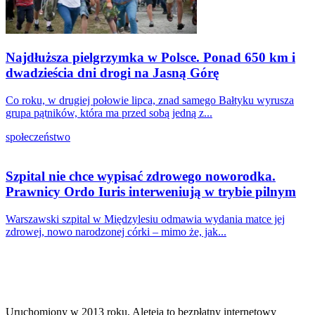
Najdłuższa pielgrzymka w Polsce. Ponad 650 km i
dwadzieścia dni drogi na Jasną Górę
Co roku, w drugiej połowie lipca, znad samego Bałtyku wyrusza
grupa pątników, która ma przed sobą jedną z...
społeczeństwo
Szpital nie chce wypisać zdrowego noworodka.
Prawnicy Ordo Iuris interweniują w trybie pilnym
Warszawski szpital w Międzylesiu odmawia wydania matce jej
zdrowej, nowo narodzonej córki – mimo że, jak...
Uruchomiony w 2013 roku, Aleteia to bezpłatny internetowy