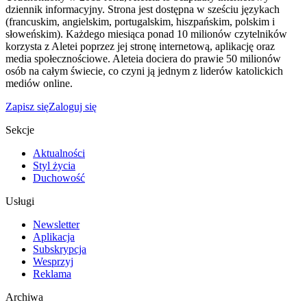
dziennik informacyjny. Strona jest dostępna w sześciu językach
(francuskim, angielskim, portugalskim, hiszpańskim, polskim i
słoweńskim). Każdego miesiąca ponad 10 milionów czytelników
korzysta z Aletei poprzez jej stronę internetową, aplikację oraz
media społecznościowe. Aleteia dociera do prawie 50 milionów
osób na całym świecie, co czyni ją jednym z liderów katolickich
mediów online.
Zapisz się
Zaloguj się
Sekcje
Aktualności
Styl życia
Duchowość
Usługi
Newsletter
Aplikacja
Subskrypcja
Wesprzyj
Reklama
Archiwa