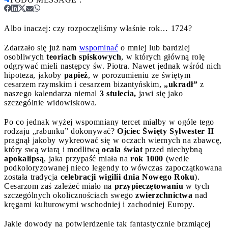
Albo inaczej: czy rozpoczęliśmy właśnie rok… 1724?
Zdarzało się już nam
wspominać
o mniej lub bardziej
osobliwych
teoriach spiskowych
, w których główną rolę
odgrywać mieli następcy św. Piotra. Nawet jednak wśród nich
hipoteza, jakoby
papież
, w porozumieniu ze świętym
cesarzem rzymskim i cesarzem bizantyńskim,
„ukradł”
z
naszego kalendarza niemal
3 stulecia,
jawi się jako
szczególnie widowiskowa.
Po co jednak wyżej wspomniany tercet miałby w ogóle tego
rodzaju „rabunku” dokonywać?
Ojciec Święty Sylwester II
pragnął jakoby wykreować się w oczach wiernych na zbawcę,
który swą wiarą i modlitwą
ocala świat
przed niechybną
apokalipsą
, jaka przypaść miała na
rok 1000
(wedle
podkoloryzowanej nieco legendy to wówczas zapoczątkowana
została tradycja
celebracji wigilii dnia Nowego Roku
).
Cesarzom zaś zależeć miało na
przypieczętowaniu
w tych
szczególnych okolicznościach swego
zwierzchnictwa
nad
kręgami kulturowymi wschodniej i zachodniej Europy.
Jakie dowody na potwierdzenie tak fantastycznie brzmiącej