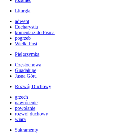
różaniec
Liturgia
adwent
Eucharystia
komentarz do Pisma
pogrzeb
Wielki Post
Pielgrzymka
Częstochowa
Guadalupe
Jasna Góra
Rozwój Duchowy
grzech
nawrócenie
powołanie
rozwój duchowy
wiara
Sakramenty