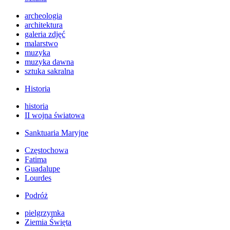
archeologia
architektura
galeria zdjęć
malarstwo
muzyka
muzyka dawna
sztuka sakralna
Historia
historia
II wojna światowa
Sanktuaria Maryjne
Częstochowa
Fatima
Guadalupe
Lourdes
Podróż
pielgrzymka
Ziemia Święta