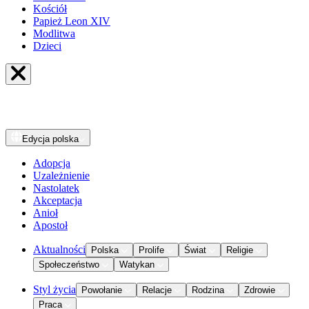
Kościół
Papież Leon XIV
Modlitwa
Dzieci
Edycja
polska
Adopcja
Uzależnienie
Nastolatek
Akceptacja
Anioł
Apostoł
Aktualności
Polska
Prolife
Świat
Religie
Społeczeństwo
Watykan
Styl życia
Powołanie
Relacje
Rodzina
Zdrowie
Praca