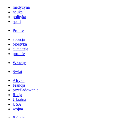
medycyna
nauka
polityka
sport
Prolife
aborcja
bioetyka
eutanazja
pro-life
Włochy
Świat
Afryka
Francja
prześladowania
Rosja
Ukraina
USA
wojna
Religie