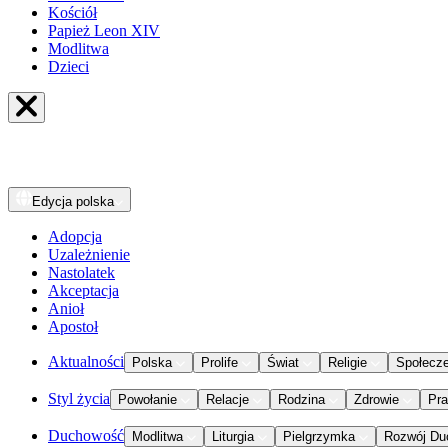
Kościół
Papież Leon XIV
Modlitwa
Dzieci
Edycja
polska
Adopcja
Uzależnienie
Nastolatek
Akceptacja
Anioł
Apostoł
Aktualności
Polska
Prolife
Świat
Religie
Społecz
Styl życia
Powołanie
Relacje
Rodzina
Zdrowie
Pr
Duchowość
Modlitwa
Liturgia
Pielgrzymka
Rozwój Du