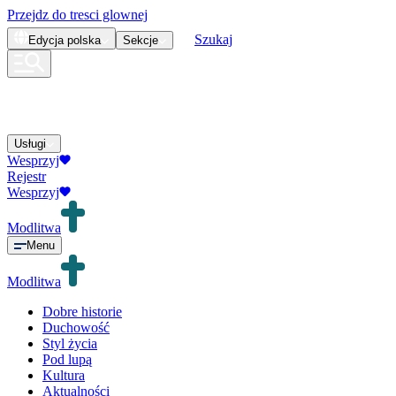
Przejdz do tresci glownej
Szukaj
Edycja
polska
Sekcje
Usługi
Wesprzyj
Rejestr
Wesprzyj
Modlitwa
Menu
Modlitwa
Dobre historie
Duchowość
Styl życia
Pod lupą
Kultura
Aktualności