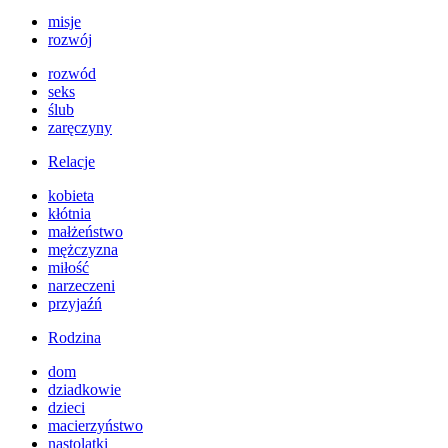
misje
rozwój
rozwód
seks
ślub
zaręczyny
Relacje
kobieta
kłótnia
małżeństwo
mężczyzna
miłość
narzeczeni
przyjaźń
Rodzina
dom
dziadkowie
dzieci
macierzyństwo
nastolatki