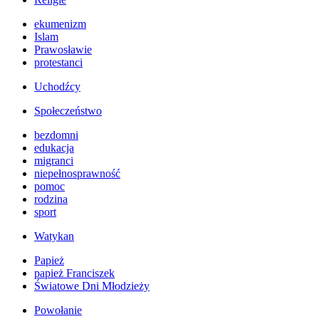
ekumenizm
Islam
Prawosławie
protestanci
Uchodźcy
Społeczeństwo
bezdomni
edukacja
migranci
niepełnosprawność
pomoc
rodzina
sport
Watykan
Papież
papież Franciszek
Światowe Dni Młodzieży
Powołanie