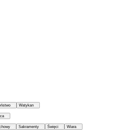
eństwo
Watykan
aca
chowy
Sakramenty
Święci
Wiara