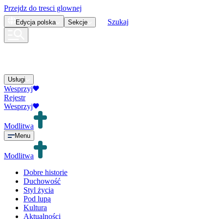
Przejdz do tresci glownej
Szukaj
Edycja
polska
Sekcje
Usługi
Wesprzyj
Rejestr
Wesprzyj
Modlitwa
Menu
Modlitwa
Dobre historie
Duchowość
Styl życia
Pod lupą
Kultura
Aktualności