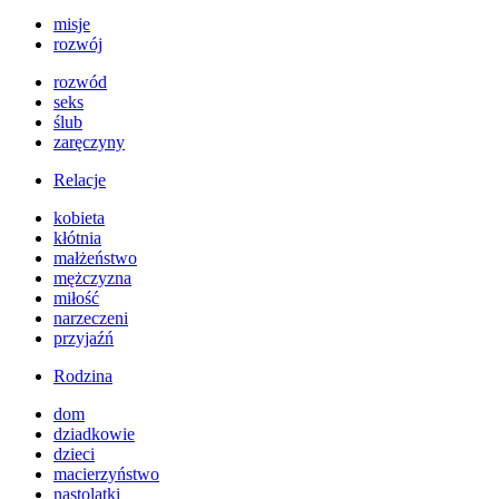
misje
rozwój
rozwód
seks
ślub
zaręczyny
Relacje
kobieta
kłótnia
małżeństwo
mężczyzna
miłość
narzeczeni
przyjaźń
Rodzina
dom
dziadkowie
dzieci
macierzyństwo
nastolatki