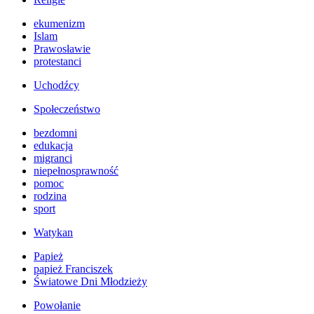
ekumenizm
Islam
Prawosławie
protestanci
Uchodźcy
Społeczeństwo
bezdomni
edukacja
migranci
niepełnosprawność
pomoc
rodzina
sport
Watykan
Papież
papież Franciszek
Światowe Dni Młodzieży
Powołanie