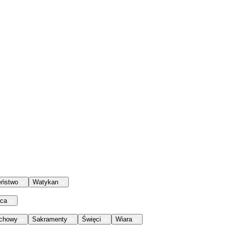
eństwo
Watykan
aca
chowy
Sakramenty
Święci
Wiara