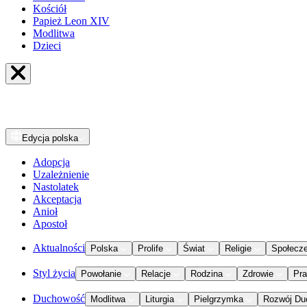
Kościół
Papież Leon XIV
Modlitwa
Dzieci
Edycja
polska
Adopcja
Uzależnienie
Nastolatek
Akceptacja
Anioł
Apostoł
Aktualności
Polska
Prolife
Świat
Religie
Społecz
Styl życia
Powołanie
Relacje
Rodzina
Zdrowie
Pr
Duchowość
Modlitwa
Liturgia
Pielgrzymka
Rozwój Du