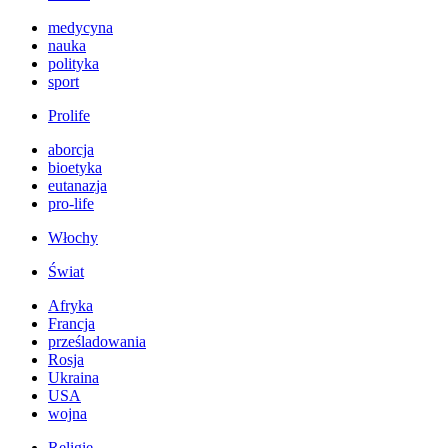
medycyna
nauka
polityka
sport
Prolife
aborcja
bioetyka
eutanazja
pro-life
Włochy
Świat
Afryka
Francja
prześladowania
Rosja
Ukraina
USA
wojna
Religie