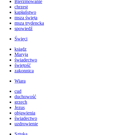
Bierzmowanie
chrzest
kapłaństwo
msza święta
msza trydencka
spowiedź
Święci
ksiądz
Maryja
świadectwo
świętość
zakonnica
Wiara
cud
duchowość
grzech
Jezus
objawienia
świadectwo
uzdrowienie
Sztuka