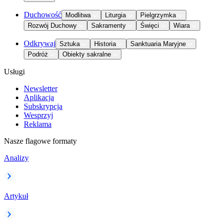
Duchowość
Modlitwa
Liturgia
Pielgrzymka
Rozwój Duchowy
Sakramenty
Święci
Wiara
Odkrywaj
Sztuka
Historia
Sanktuaria Maryjne
Podróż
Obiekty sakralne
Usługi
Newsletter
Aplikacja
Subskrypcja
Wesprzyj
Reklama
Nasze flagowe formaty
Analizy
Artykuł