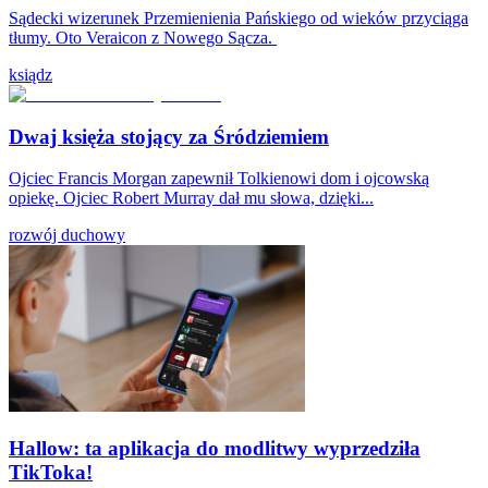
Sądecki wizerunek Przemienienia Pańskiego od wieków przyciąga
tłumy. Oto Veraicon z Nowego Sącza.
ksiądz
Dwaj księża stojący za Śródziemiem
Ojciec Francis Morgan zapewnił Tolkienowi dom i ojcowską
opiekę. Ojciec Robert Murray dał mu słowa, dzięki...
rozwój duchowy
Hallow: ta aplikacja do modlitwy wyprzedziła
TikToka!