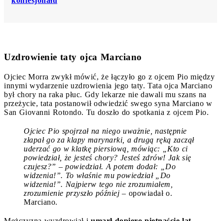
konfesjonału
Uzdrowienie taty ojca Marciano
Ojciec Morra zwykł mówić, że łączyło go z ojcem Pio między
innymi wydarzenie uzdrowienia jego taty. Tata ojca Marciano
był chory na raka płuc. Gdy lekarze nie dawali mu szans na
przeżycie, tata postanowił odwiedzić swego syna Marciano w
San Giovanni Rotondo. Tu doszło do spotkania z ojcem Pio.
Ojciec Pio spojrzał na niego uważnie, następnie
złapał go za klapy marynarki, a drugą ręką zaczął
uderzać go w klatkę piersiową, mówiąc: „Kto ci
powiedział, że jesteś chory?
Jesteś zdrów!
Jak się
czujesz?” – powiedział. A potem dodał: „Do
widzenia!”. To właśnie mu powiedział „Do
widzenia!”. Najpierw tego nie zrozumiałem,
zrozumienie przyszło później –
opowiadał o.
Marciano.
Mężczyzna wyzdrowiał i
umarł dopiero piętnaście lat