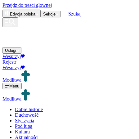
Przejdz do tresci glownej
Szukaj
Edycja
polska
Sekcje
Usługi
Wesprzyj
Rejestr
Wesprzyj
Modlitwa
Menu
Modlitwa
Dobre historie
Duchowość
Styl życia
Pod lupą
Kultura
Aktualności