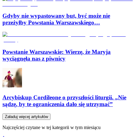
Gdyby nie wypastowany but, być może nie
przeżyłby Powstania Warszawskiego…
Powstanie Warszawskie: Wierzę, że Maryja
wyciągnęła nas z piwnicy
Arcybiskup Cordileone o przyszłości liturgii. „Nie
sądzę, by te ograniczenia dało się utrzymać”
Załaduj więcej artykułów
Najczęściej czytane w tej kategorii w tym miesiącu