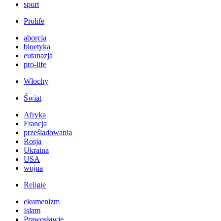
sport
Prolife
aborcja
bioetyka
eutanazja
pro-life
Włochy
Świat
Afryka
Francja
prześladowania
Rosja
Ukraina
USA
wojna
Religie
ekumenizm
Islam
Prawosławie