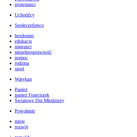
protestanci
Uchodźcy
Społeczeństwo
bezdomni
edukacja
migranci
niepełnosprawność
pomoc
rodzina
sport
Watykan
Papież
papież Franciszek
Światowe Dni Młodzieży
Powołanie
misje
rozwój