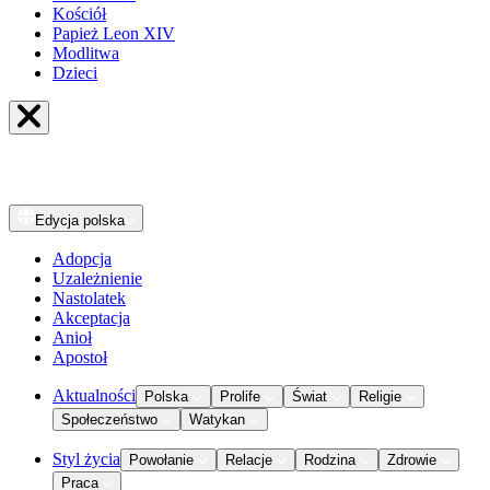
Kościół
Papież Leon XIV
Modlitwa
Dzieci
Edycja
polska
Adopcja
Uzależnienie
Nastolatek
Akceptacja
Anioł
Apostoł
Aktualności
Polska
Prolife
Świat
Religie
Społeczeństwo
Watykan
Styl życia
Powołanie
Relacje
Rodzina
Zdrowie
Praca