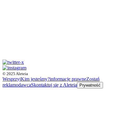
© 2025 Aleteia
Wesprzyj
Kim jesteśmy?
informacje prawne
Zostań
reklamodawcą
Skontaktuj się z Aleteią
Prywatność