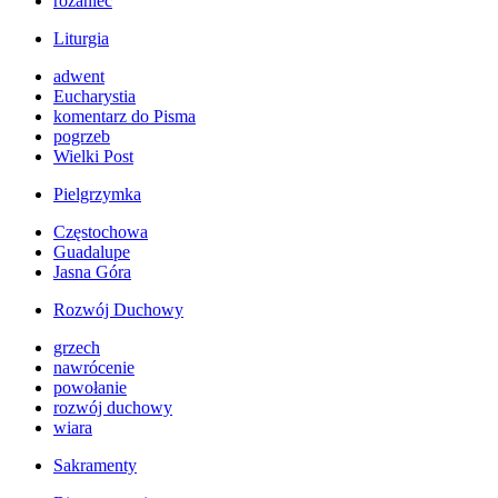
różaniec
Liturgia
adwent
Eucharystia
komentarz do Pisma
pogrzeb
Wielki Post
Pielgrzymka
Częstochowa
Guadalupe
Jasna Góra
Rozwój Duchowy
grzech
nawrócenie
powołanie
rozwój duchowy
wiara
Sakramenty