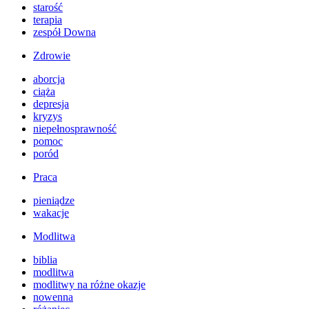
starość
terapia
zespół Downa
Zdrowie
aborcja
ciąża
depresja
kryzys
niepełnosprawność
pomoc
poród
Praca
pieniądze
wakacje
Modlitwa
biblia
modlitwa
modlitwy na różne okazje
nowenna