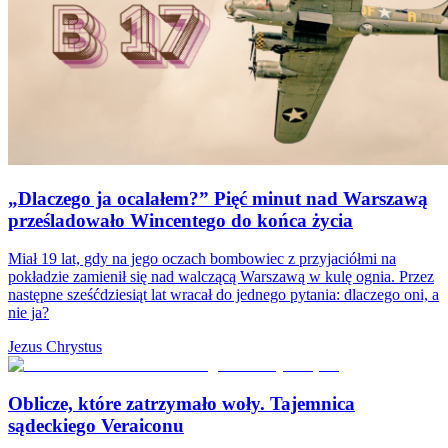
„Dlaczego ja ocalałem?” Pięć minut nad Warszawą
prześladowało Wincentego do końca życia
Miał 19 lat, gdy na jego oczach bombowiec z przyjaciółmi na
pokładzie zamienił się nad walczącą Warszawą w kulę ognia. Przez
następne sześćdziesiąt lat wracał do jednego pytania: dlaczego oni, a
nie ja?
Jezus Chrystus
Oblicze, które zatrzymało woły. Tajemnica
sądeckiego Veraiconu