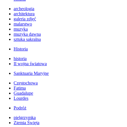
archeologia
architektura
galeria zdjęć
malarstwo
muzyka
muzyka dawna
sztuka sakralna
Historia
historia
II wojna światowa
Sanktuaria Maryjne
Częstochowa
Fatima
Guadalupe
Lourdes
Podróż
pielgrzymka
Ziemia Święta