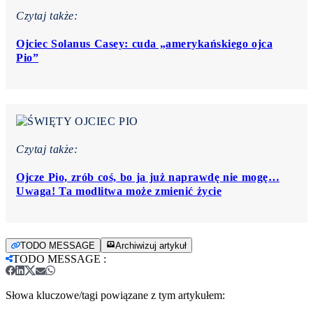
Czytaj także:
Ojciec Solanus Casey: cuda „amerykańskiego ojca
Pio”
Czytaj także:
Ojcze Pio, zrób coś, bo ja już naprawdę nie mogę…
Uwaga! Ta modlitwa może zmienić życie
TODO MESSAGE
Archiwizuj artykuł
TODO MESSAGE
:
Słowa kluczowe/tagi powiązane z tym artykułem: