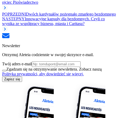
ojciec Pio
świadectwo
POPRZEDNI
Dwóch kardynałów pożegnało zmarłego bezdomnego
NASTĘPNY
Innowacyjne kapsuły dla bezdomnych. Czyli co
wynika ze współpracy biznesu, miasta i Caritasu?
Newsletter
Otrzymuj Aleteia codziennie w swojej skrzynce e-mail.
Twój adres e-mail
Zgadzam się na otrzymywanie newslettera. Zobacz naszą
Polityka prywatności, aby dowiedzieć się więcej.
Zapisz się