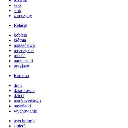
rozwód
seks
ślub
zaręczyny
Relacje
kobieta
kłótnia
małżeństwo
mężczyzna
miłość
narzeczeni
przyjaźń
Rodzina
dom
dziadkowie
dzieci
macierzyństwo
nastolatki
wychowanie
psychologia
śmierć