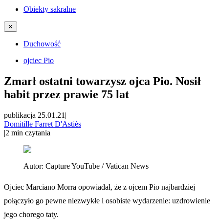
Obiekty sakralne
✕
Duchowość
ojciec Pio
Zmarł ostatni towarzysz ojca Pio. Nosił
habit przez prawie 75 lat
publikacja 25.01.21
|
Domitille Farret D'Astiès
|
2
min czytania
Autor:
Capture YouTube / Vatican News
Ojciec Marciano Morra opowiadał, że z ojcem Pio najbardziej
połączyło go pewne niezwykłe i osobiste wydarzenie: uzdrowienie
jego chorego taty.