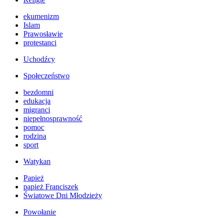
ekumenizm
Islam
Prawosławie
protestanci
Uchodźcy
Społeczeństwo
bezdomni
edukacja
migranci
niepełnosprawność
pomoc
rodzina
sport
Watykan
Papież
papież Franciszek
Światowe Dni Młodzieży
Powołanie