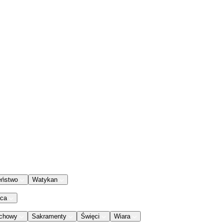
eństwo
Watykan
aca
chowy
Sakramenty
Święci
Wiara