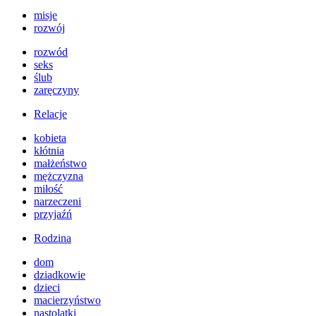
misje
rozwój
rozwód
seks
ślub
zaręczyny
Relacje
kobieta
kłótnia
małżeństwo
mężczyzna
miłość
narzeczeni
przyjaźń
Rodzina
dom
dziadkowie
dzieci
macierzyństwo
nastolatki