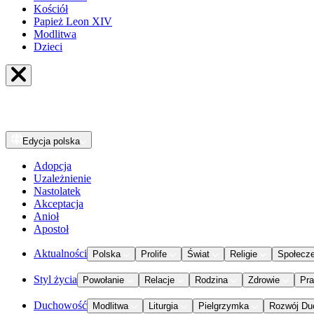
Kościół
Papież Leon XIV
Modlitwa
Dzieci
Edycja
polska
Adopcja
Uzależnienie
Nastolatek
Akceptacja
Anioł
Apostoł
Aktualności
Polska
Prolife
Świat
Religie
Społecz
Styl życia
Powołanie
Relacje
Rodzina
Zdrowie
Pr
Duchowość
Modlitwa
Liturgia
Pielgrzymka
Rozwój Du