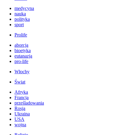
medycyna
nauka
polityka
sport
Prolife
aborcja
bioetyka
eutanazja
pro-life
Włochy
Świat
Afryka
Francja
prześladowania
Rosja
Ukraina
USA
wojna
Religie