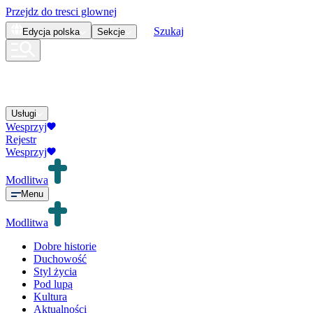
Przejdz do tresci glownej
Szukaj
Edycja
polska
Sekcje
Usługi
Wesprzyj
Rejestr
Wesprzyj
Modlitwa
Menu
Modlitwa
Dobre historie
Duchowość
Styl życia
Pod lupą
Kultura
Aktualności