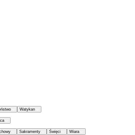
eństwo
Watykan
aca
chowy
Sakramenty
Święci
Wiara