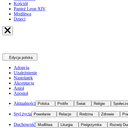
Kościół
Papież Leon XIV
Modlitwa
Dzieci
Edycja
polska
Adopcja
Uzależnienie
Nastolatek
Akceptacja
Anioł
Apostoł
Aktualności
Polska
Prolife
Świat
Religie
Społecz
Styl życia
Powołanie
Relacje
Rodzina
Zdrowie
Pr
Duchowość
Modlitwa
Liturgia
Pielgrzymka
Rozwój Du