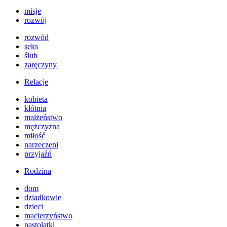
misje
rozwój
rozwód
seks
ślub
zaręczyny
Relacje
kobieta
kłótnia
małżeństwo
mężczyzna
miłość
narzeczeni
przyjaźń
Rodzina
dom
dziadkowie
dzieci
macierzyństwo
nastolatki