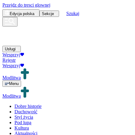
Przejdz do tresci glownej
Szukaj
Edycja
polska
Sekcje
Usługi
Wesprzyj
Rejestr
Wesprzyj
Modlitwa
Menu
Modlitwa
Dobre historie
Duchowość
Styl życia
Pod lupą
Kultura
Aktualności