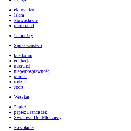
ekumenizm
Islam
Prawosławie
protestanci
Uchodźcy
Społeczeństwo
bezdomni
edukacja
migranci
niepełnosprawność
pomoc
rodzina
sport
Watykan
Papież
papież Franciszek
Światowe Dni Młodzieży
Powołanie