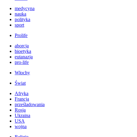
medycyna
nauka
polityka
sport
Prolife
aborcja
bioetyka
eutanazja
pro-life
Włochy
Świat
Afryka
Francja
prześladowania
Rosja
Ukraina
USA
wojna
Religie