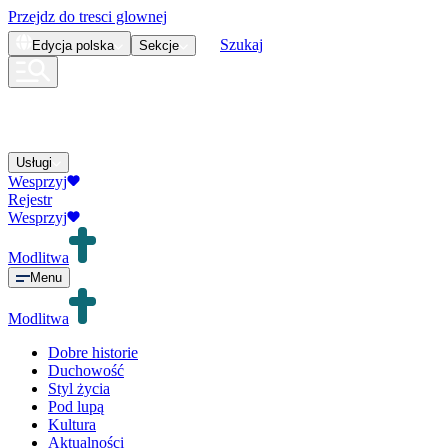
Przejdz do tresci glownej
Szukaj
Edycja
polska
Sekcje
Usługi
Wesprzyj
Rejestr
Wesprzyj
Modlitwa
Menu
Modlitwa
Dobre historie
Duchowość
Styl życia
Pod lupą
Kultura
Aktualności