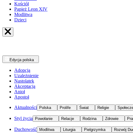
Kościół
Papież Leon XIV
Modlitwa
Dzieci
Edycja
polska
Adopcja
Uzależnienie
Nastolatek
Akceptacja
Anioł
Apostoł
Aktualności
Polska
Prolife
Świat
Religie
Społecz
Styl życia
Powołanie
Relacje
Rodzina
Zdrowie
Pr
Duchowość
Modlitwa
Liturgia
Pielgrzymka
Rozwój Du