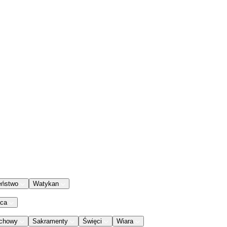
eństwo
Watykan
aca
chowy
Sakramenty
Święci
Wiara