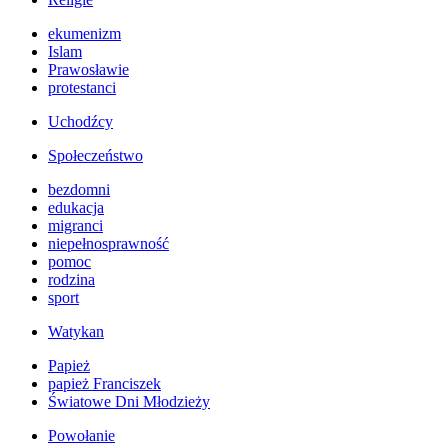
ekumenizm
Islam
Prawosławie
protestanci
Uchodźcy
Społeczeństwo
bezdomni
edukacja
migranci
niepełnosprawność
pomoc
rodzina
sport
Watykan
Papież
papież Franciszek
Światowe Dni Młodzieży
Powołanie