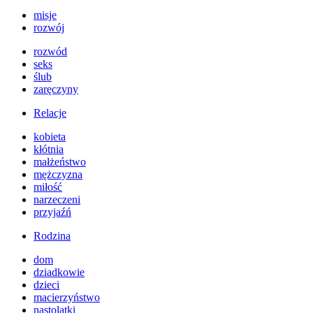
misje
rozwój
rozwód
seks
ślub
zaręczyny
Relacje
kobieta
kłótnia
małżeństwo
mężczyzna
miłość
narzeczeni
przyjaźń
Rodzina
dom
dziadkowie
dzieci
macierzyństwo
nastolatki