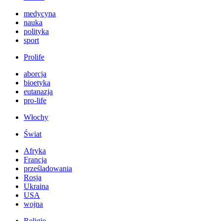
medycyna
nauka
polityka
sport
Prolife
aborcja
bioetyka
eutanazja
pro-life
Włochy
Świat
Afryka
Francja
prześladowania
Rosja
Ukraina
USA
wojna
Religie