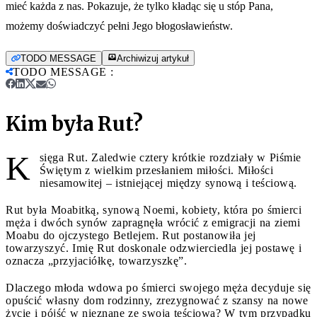
mieć każda z nas. Pokazuje, że tylko kładąc się u stóp Pana,
możemy doświadczyć pełni Jego błogosławieństw.
TODO MESSAGE
Archiwizuj artykuł
TODO MESSAGE
:
Kim była Rut?
K
sięga Rut. Zaledwie cztery krótkie rozdziały w Piśmie
Świętym z wielkim przesłaniem miłości. Miłości
niesamowitej – istniejącej między synową i teściową.
Rut była Moabitką, synową Noemi, kobiety, która po śmierci
męża i dwóch synów zapragnęła wrócić z emigracji na ziemi
Moabu do ojczystego Betlejem. Rut postanowiła jej
towarzyszyć. Imię Rut doskonale odzwierciedla jej postawę i
oznacza „przyjaciółkę, towarzyszkę”.
Dlaczego młoda wdowa po śmierci swojego męża decyduje się
opuścić własny dom rodzinny, zrezygnować z szansy na nowe
życie i pójść w nieznane ze swoją teściową? W tym przypadku