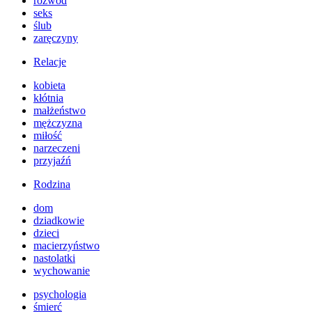
rozwód
seks
ślub
zaręczyny
Relacje
kobieta
kłótnia
małżeństwo
mężczyzna
miłość
narzeczeni
przyjaźń
Rodzina
dom
dziadkowie
dzieci
macierzyństwo
nastolatki
wychowanie
psychologia
śmierć