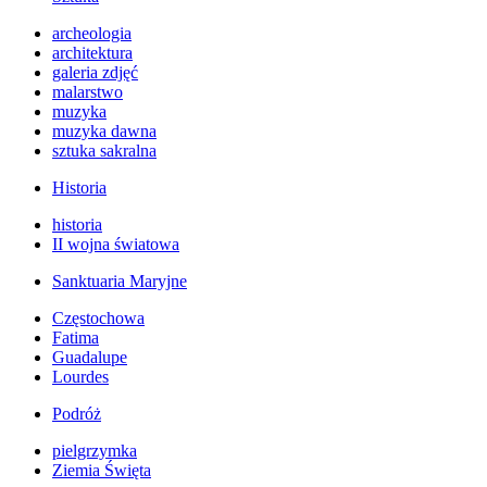
archeologia
architektura
galeria zdjęć
malarstwo
muzyka
muzyka dawna
sztuka sakralna
Historia
historia
II wojna światowa
Sanktuaria Maryjne
Częstochowa
Fatima
Guadalupe
Lourdes
Podróż
pielgrzymka
Ziemia Święta