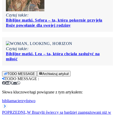
Czytaj także:
Biblijne matki. Sefora – ta, która pokornie przyjęła
Boże powołanie dla swojej rodziny
Czytaj także:
Biblijne matki. Lea – ta, która chciała zasłużyć na
miłość
TODO MESSAGE
Archiwizuj artykuł
TODO MESSAGE
:
Słowa kluczowe/tagi powiązane z tym artykułem:
biblia
macierzyństwo
POPRZEDNI
„W Brazylii świeccy są bardziej zaangażowani niż w