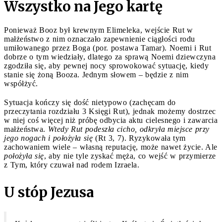
Wszystko na Jego kartę
Ponieważ Booz był krewnym Elimeleka, wejście Rut w
małżeństwo z nim oznaczało zapewnienie ciągłości rodu
umiłowanego przez Boga (por. postawa Tamar). Noemi i Rut
dobrze o tym wiedziały, dlatego za sprawą Noemi dziewczyna
zgodziła się, aby pewnej nocy sprowokować sytuację, kiedy
stanie się żoną Booza. Jednym słowem – będzie z nim
współżyć.
Sytuacja kończy się dość nietypowo (zachęcam do
przeczytania rozdziału 3 Księgi Rut), jednak możemy dostrzec
w niej coś więcej niż próbę odbycia aktu cielesnego i zawarcia
małżeństwa.
Wtedy Rut podeszła cicho, odkryła miejsce przy
jego nogach i położyła się
(Rt 3, 7). Ryzykowała tym
zachowaniem wiele – własną reputację, może nawet życie. Ale
położyła się
, aby nie tyle zyskać męża, co wejść w przymierze
z Tym, który czuwał nad rodem Izraela.
U stóp Jezusa