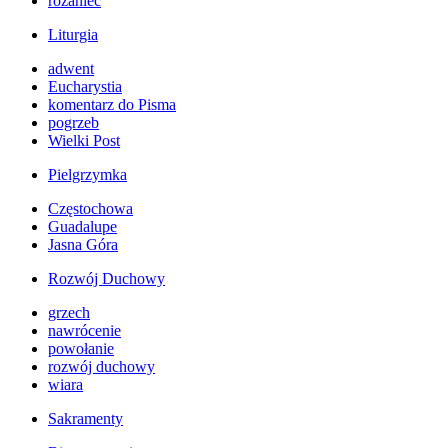
różaniec
Liturgia
adwent
Eucharystia
komentarz do Pisma
pogrzeb
Wielki Post
Pielgrzymka
Częstochowa
Guadalupe
Jasna Góra
Rozwój Duchowy
grzech
nawrócenie
powołanie
rozwój duchowy
wiara
Sakramenty