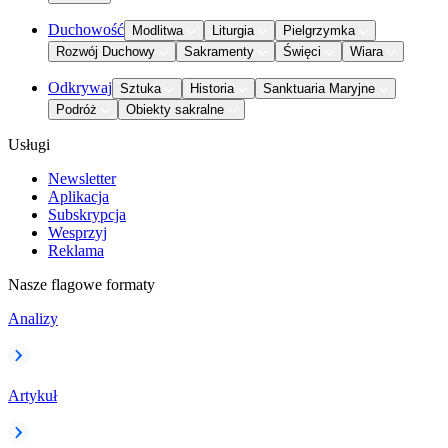
Duchowość
Modlitwa
Liturgia
Pielgrzymka
Rozwój Duchowy
Sakramenty
Święci
Wiara
Odkrywaj
Sztuka
Historia
Sanktuaria Maryjne
Podróż
Obiekty sakralne
Usługi
Newsletter
Aplikacja
Subskrypcja
Wesprzyj
Reklama
Nasze flagowe formaty
Analizy
Artykuł