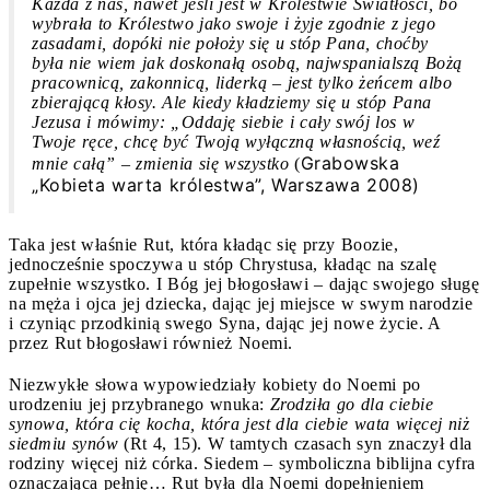
Każda z nas, nawet jeśli jest w Królestwie Światłości, bo
wybrała to Królestwo jako swoje i żyje zgodnie z jego
zasadami, dopóki nie położy się u stóp Pana, choćby
była nie wiem jak doskonałą osobą, najwspanialszą Bożą
pracownicą, zakonnicą, liderką – jest tylko żeńcem albo
zbierającą kłosy. Ale kiedy kładziemy się u stóp Pana
Jezusa i mówimy: „Oddaję siebie i cały swój los w
Twoje ręce, chcę być Twoją wyłączną własnością, weź
Grabowska
mnie całą” – zmienia się wszystko
(
„Kobieta warta królestwa”, Warszawa 2008)
Taka jest właśnie Rut, która kładąc się przy Boozie,
jednocześnie spoczywa u stóp Chrystusa, kładąc na szalę
zupełnie wszystko. I Bóg jej błogosławi – dając swojego sługę
na męża i ojca jej dziecka, dając jej miejsce w swym narodzie
i czyniąc przodkinią swego Syna, dając jej nowe życie. A
przez Rut błogosławi również Noemi.
Niezwykłe słowa wypowiedziały kobiety do Noemi po
urodzeniu jej przybranego wnuka:
Zrodziła go dla ciebie
synowa, która cię kocha, która jest dla ciebie wata więcej niż
siedmiu synów
(Rt 4, 15). W tamtych czasach syn znaczył dla
rodziny więcej niż córka. Siedem – symboliczna biblijna cyfra
oznaczająca pełnię… Rut była dla Noemi dopełnieniem