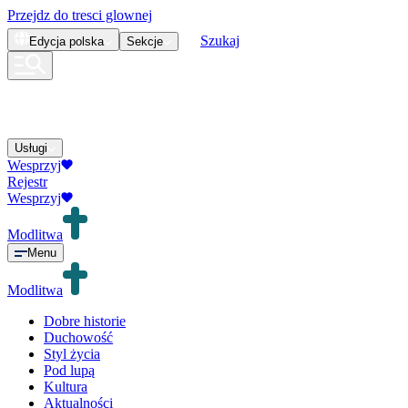
Przejdz do tresci glownej
Szukaj
Edycja
polska
Sekcje
Usługi
Wesprzyj
Rejestr
Wesprzyj
Modlitwa
Menu
Modlitwa
Dobre historie
Duchowość
Styl życia
Pod lupą
Kultura
Aktualności