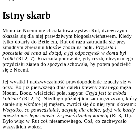
Istny skarb
Mimo że Noemi nie chciała towarzystwa Rut, dziewczyna
okazała się dla niej prawdziwym błogosławieństwem. Kiedy
tylko dotarły do Betlejem, Rut od razu zatrudniła się przy
żmudnym zbieraniu kłosów zboża na polu.
Przyszła i
pozostała od rana aż dotąd, a jej odpoczynek w domu był
krótki
(Rt 2, 7). Rozczula ponownie, gdy resztę otrzymanego
przydziału ziaren do spożycia schowała, by potem podzielić
się z Noemi.
Jej wysiłki i nadzwyczajność prawdopodobnie rzucały się w
oczy. Bo już pierwszego dnia daleki krewny zmarłego męża
Noemi, Booz, właściciel pola, zapyta:
Czyja jest ta młoda
kobieta?
(Rt 2, 5). Niedługo później ten sam mężczyzna, który
stanie się wkrótce jej mężem, zwróci się do niej tymi słowami:
Wszystko, co powiedziałaś, uczynię dla ciebie, gdyż wie każdy
mieszkaniec tego miasta, że jesteś dzielną kobietą
(Rt 3, 11).
Było więc w Rut coś niesamowitego. Coś, co zachwycało
wszystkich wokół.