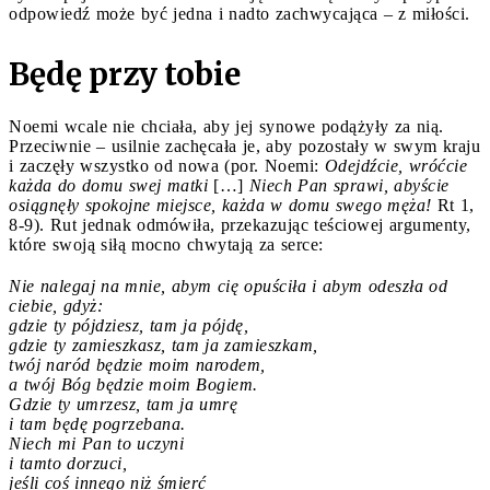
odpowiedź może być jedna i nadto zachwycająca – z miłości.
Będę przy tobie
Noemi wcale nie chciała, aby jej synowe podążyły za nią.
Przeciwnie – usilnie zachęcała je, aby pozostały w swym kraju
i zaczęły wszystko od nowa (por. Noemi:
Odejdźcie, wróćcie
każda do domu swej matki
[…]
Niech Pan sprawi, abyście
osiągnęły spokojne miejsce, każda w domu swego męża!
Rt 1,
8-9). Rut jednak odmówiła, przekazując teściowej argumenty,
które swoją siłą mocno chwytają za serce:
Nie nalegaj na mnie, abym cię opuściła i abym odeszła od
ciebie, gdyż:
gdzie ty pójdziesz, tam ja pójdę,
gdzie ty zamieszkasz, tam ja zamieszkam,
twój naród będzie moim narodem,
a twój Bóg będzie moim Bogiem.
Gdzie ty umrzesz, tam ja umrę
i tam będę pogrzebana.
Niech mi Pan to uczyni
i tamto dorzuci,
jeśli coś innego niż śmierć