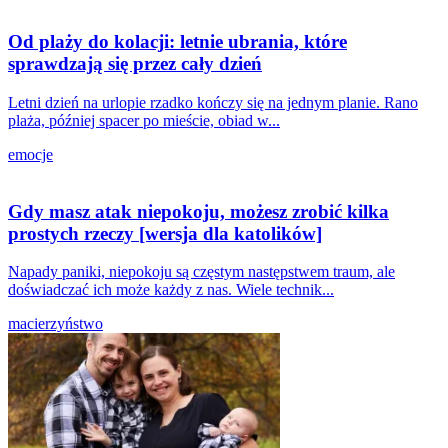
Od plaży do kolacji: letnie ubrania, które
sprawdzają się przez cały dzień
Letni dzień na urlopie rzadko kończy się na jednym planie. Rano
plaża, później spacer po mieście, obiad w...
emocje
Gdy masz atak niepokoju, możesz zrobić kilka
prostych rzeczy [wersja dla katolików]
Napady paniki, niepokoju są częstym następstwem traum, ale
doświadczać ich może każdy z nas. Wiele technik...
macierzyństwo