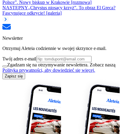
Polsce”. Nowy biskup w Krakowie [rozmowa]
NASTĘPNY
„Chrystus niosący krzyż”. To obraz El Greca?
Fascynujące odkrycie! [galeria]
Newsletter
Otrzymuj Aleteia codziennie w swojej skrzynce e-mail.
Twój adres e-mail
Zgadzam się na otrzymywanie newslettera. Zobacz naszą
Polityka prywatności, aby dowiedzieć się więcej.
Zapisz się