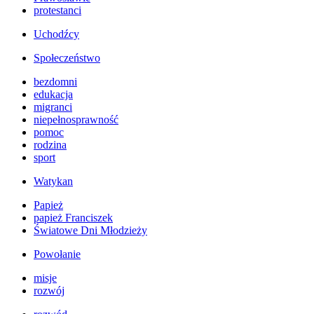
protestanci
Uchodźcy
Społeczeństwo
bezdomni
edukacja
migranci
niepełnosprawność
pomoc
rodzina
sport
Watykan
Papież
papież Franciszek
Światowe Dni Młodzieży
Powołanie
misje
rozwój