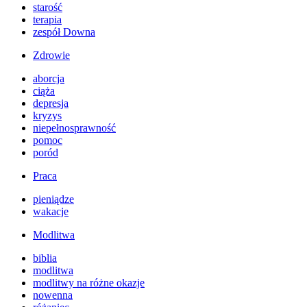
starość
terapia
zespół Downa
Zdrowie
aborcja
ciąża
depresja
kryzys
niepełnosprawność
pomoc
poród
Praca
pieniądze
wakacje
Modlitwa
biblia
modlitwa
modlitwy na różne okazje
nowenna