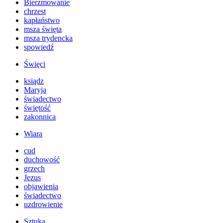
Bierzmowanie
chrzest
kapłaństwo
msza święta
msza trydencka
spowiedź
Święci
ksiądz
Maryja
świadectwo
świętość
zakonnica
Wiara
cud
duchowość
grzech
Jezus
objawienia
świadectwo
uzdrowienie
Sztuka