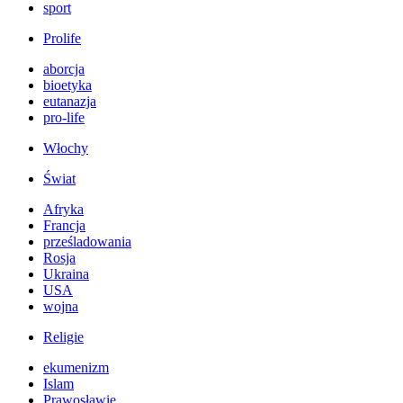
sport
Prolife
aborcja
bioetyka
eutanazja
pro-life
Włochy
Świat
Afryka
Francja
prześladowania
Rosja
Ukraina
USA
wojna
Religie
ekumenizm
Islam
Prawosławie