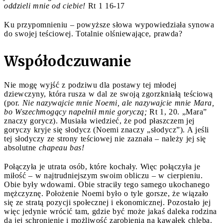
oddzieli mnie od ciebie!
Rt 1 16-17
Ku przypomnieniu – powyższe słowa wypowiedziała synowa
do swojej teściowej. Totalnie olśniewające, prawda?
Współodczuwanie
Nie mogę wyjść z podziwu dla postawy tej młodej
dziewczyny, która rusza w dal ze swoją zgorzkniałą teściową
(por.
Nie nazywajcie mnie Noemi, ale nazywajcie mnie Mara,
bo Wszechmogący napełnił mnie goryczą;
Rt 1, 20. „Mara”
znaczy gorycz). Musiała wiedzieć, że pod płaszczem jej
goryczy kryje się słodycz (Noemi znaczy „słodycz”). A jeśli
tej słodyczy ze strony teściowej nie zaznała – należy jej się
absolutne
chapeau bas!
Połączyła je utrata osób, które kochały. Więc połączyła je
miłość – w najtrudniejszym swoim obliczu – w cierpieniu.
Obie były wdowami. Obie straciły tego samego ukochanego
mężczyznę. Położenie Noemi było o tyle gorsze, że wiązało
się ze stratą pozycji społecznej i ekonomicznej. Pozostało jej
więc jedynie wrócić tam, gdzie być może jakaś daleka rodzina
da jej schronienie i możliwość zarobienia na kawałek chleba.