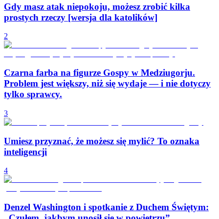
Gdy masz atak niepokoju, możesz zrobić kilka
prostych rzeczy [wersja dla katolików]
2
Czarna farba na figurze Gospy w Medziugorju.
Problem jest większy, niż się wydaje — i nie dotyczy
tylko sprawcy.
3
Umiesz przyznać, że możesz się mylić? To oznaka
inteligencji
4
Denzel Washington i spotkanie z Duchem Świętym:
„Czułem, jakbym unosił się w powietrzu”