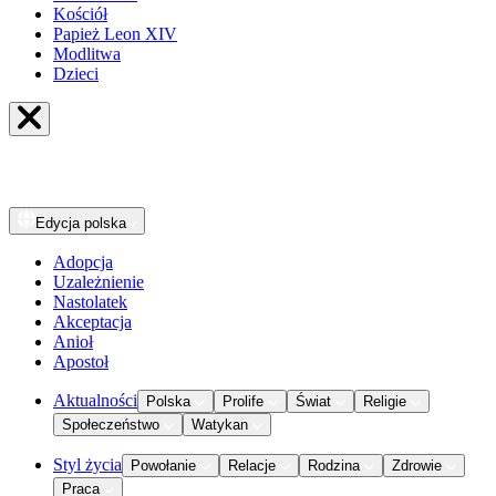
Kościół
Papież Leon XIV
Modlitwa
Dzieci
Edycja
polska
Adopcja
Uzależnienie
Nastolatek
Akceptacja
Anioł
Apostoł
Aktualności
Polska
Prolife
Świat
Religie
Społeczeństwo
Watykan
Styl życia
Powołanie
Relacje
Rodzina
Zdrowie
Praca