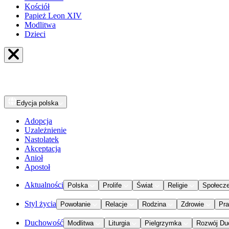
Kościół
Papież Leon XIV
Modlitwa
Dzieci
Edycja
polska
Adopcja
Uzależnienie
Nastolatek
Akceptacja
Anioł
Apostoł
Aktualności
Polska
Prolife
Świat
Religie
Społecz
Styl życia
Powołanie
Relacje
Rodzina
Zdrowie
Pr
Duchowość
Modlitwa
Liturgia
Pielgrzymka
Rozwój Du