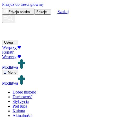
Przejdz do tresci glownej
Szukaj
Edycja
polska
Sekcje
Usługi
Wesprzyj
Rejestr
Wesprzyj
Modlitwa
Menu
Modlitwa
Dobre historie
Duchowość
Styl życia
Pod lupą
Kultura
Aktualności