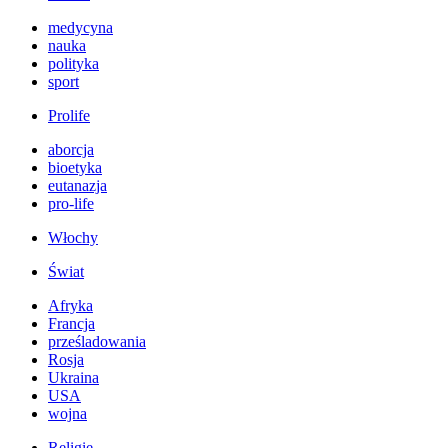
medycyna
nauka
polityka
sport
Prolife
aborcja
bioetyka
eutanazja
pro-life
Włochy
Świat
Afryka
Francja
prześladowania
Rosja
Ukraina
USA
wojna
Religie