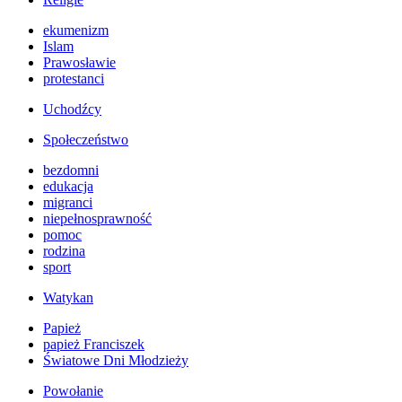
ekumenizm
Islam
Prawosławie
protestanci
Uchodźcy
Społeczeństwo
bezdomni
edukacja
migranci
niepełnosprawność
pomoc
rodzina
sport
Watykan
Papież
papież Franciszek
Światowe Dni Młodzieży
Powołanie