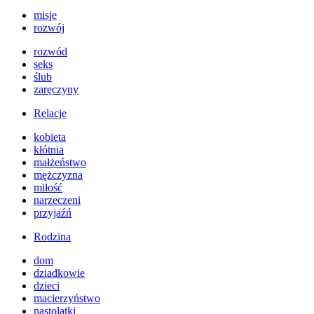
misje
rozwój
rozwód
seks
ślub
zaręczyny
Relacje
kobieta
kłótnia
małżeństwo
mężczyzna
miłość
narzeczeni
przyjaźń
Rodzina
dom
dziadkowie
dzieci
macierzyństwo
nastolatki