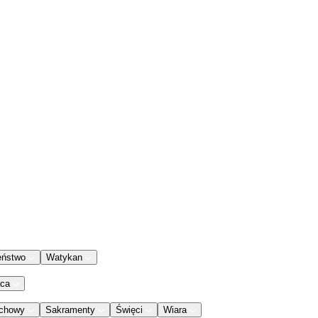
eństwo
Watykan
aca
chowy
Sakramenty
Święci
Wiara