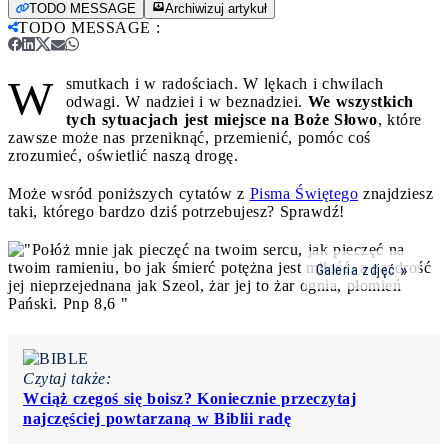
TODO MESSAGE
Archiwizuj artykuł
TODO MESSAGE
:
W
smutkach i w radościach. W lękach i chwilach
odwagi. W nadziei i w beznadziei.
We wszystkich
tych sytuacjach jest miejsce na Boże Słowo
, które
zawsze może nas przeniknąć, przemienić, pomóc coś
zrozumieć, oświetlić naszą drogę.
Może wsród poniższych cytatów z
Pisma Świętego
znajdziesz
taki, którego bardzo dziś potrzebujesz? Sprawdź!
Galeria zdjęć
Czytaj także:
Wciąż czegoś się boisz? Koniecznie przeczytaj
najczęściej powtarzaną w Biblii radę