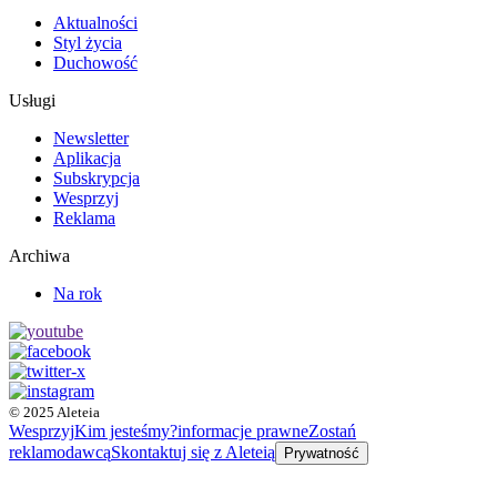
Aktualności
Styl życia
Duchowość
Usługi
Newsletter
Aplikacja
Subskrypcja
Wesprzyj
Reklama
Archiwa
Na rok
© 2025 Aleteia
Wesprzyj
Kim jesteśmy?
informacje prawne
Zostań
reklamodawcą
Skontaktuj się z Aleteią
Prywatność