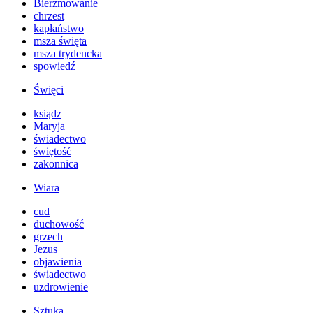
Bierzmowanie
chrzest
kapłaństwo
msza święta
msza trydencka
spowiedź
Święci
ksiądz
Maryja
świadectwo
świętość
zakonnica
Wiara
cud
duchowość
grzech
Jezus
objawienia
świadectwo
uzdrowienie
Sztuka