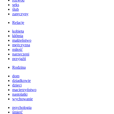
rozwód
seks
ślub
zaręczyny
Relacje
kobieta
kłótnia
małżeństwo
mężczyzna
miłość
narzeczeni
przyjaźń
Rodzina
dom
dziadkowie
dzieci
macierzyństwo
nastolatki
wychowanie
psychologia
śmierć