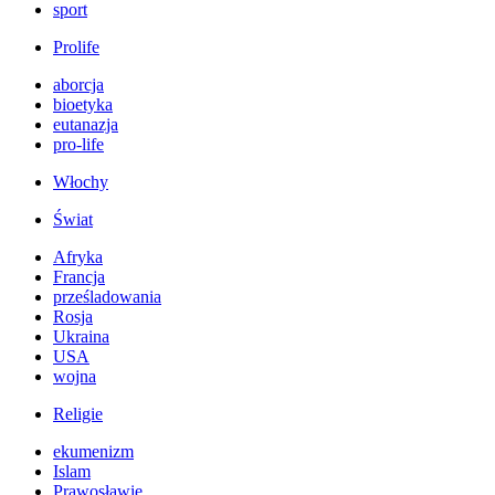
sport
Prolife
aborcja
bioetyka
eutanazja
pro-life
Włochy
Świat
Afryka
Francja
prześladowania
Rosja
Ukraina
USA
wojna
Religie
ekumenizm
Islam
Prawosławie