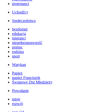
protestanci
Uchodźcy
Społeczeństwo
bezdomni
edukacja
migranci
niepełnosprawność
pomoc
rodzina
sport
Watykan
Papież
papież Franciszek
Światowe Dni Młodzieży
Powołanie
misje
rozwój