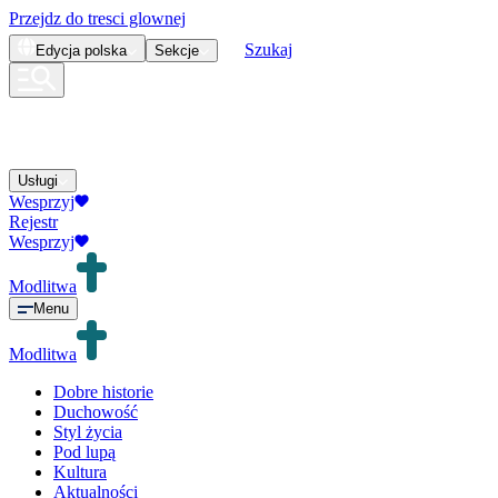
Przejdz do tresci glownej
Szukaj
Edycja
polska
Sekcje
Usługi
Wesprzyj
Rejestr
Wesprzyj
Modlitwa
Menu
Modlitwa
Dobre historie
Duchowość
Styl życia
Pod lupą
Kultura
Aktualności