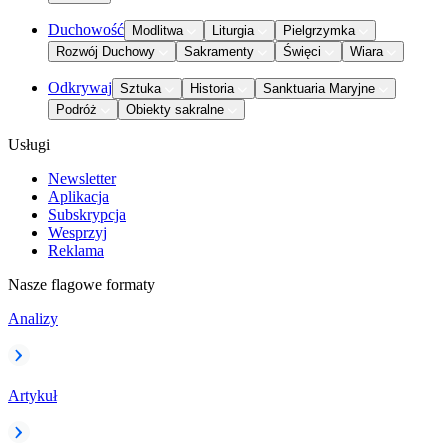
Duchowość
Modlitwa
Liturgia
Pielgrzymka
Rozwój Duchowy
Sakramenty
Święci
Wiara
Odkrywaj
Sztuka
Historia
Sanktuaria Maryjne
Podróż
Obiekty sakralne
Usługi
Newsletter
Aplikacja
Subskrypcja
Wesprzyj
Reklama
Nasze flagowe formaty
Analizy
Artykuł