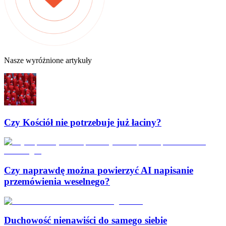
Nasze wyróżnione artykuły
Czy Kościół nie potrzebuje już łaciny?
Czy naprawdę można powierzyć AI napisanie
przemówienia weselnego?
Duchowość nienawiści do samego siebie