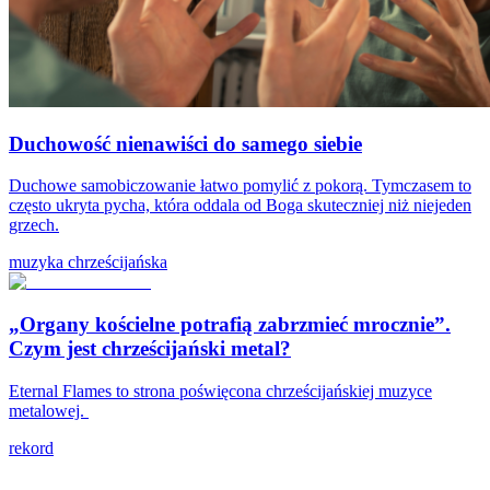
Duchowość nienawiści do samego siebie
Duchowe samobiczowanie łatwo pomylić z pokorą. Tymczasem to
często ukryta pycha, która oddala od Boga skuteczniej niż niejeden
grzech.
muzyka chrześcijańska
„Organy kościelne potrafią zabrzmieć mrocznie”.
Czym jest chrześcijański metal?
Eternal Flames to strona poświęcona chrześcijańskiej muzyce
metalowej.
rekord