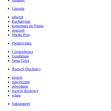
różaniec
Liturgia
adwent
Eucharystia
komentarz do Pisma
pogrzeb
Wielki Post
Pielgrzymka
Częstochowa
Guadalupe
Jasna Góra
Rozwój Duchowy
grzech
nawrócenie
powołanie
rozwój duchowy
wiara
Sakramenty