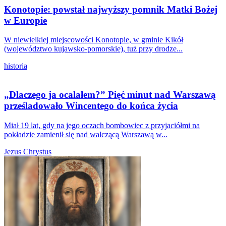
Konotopie: powstał najwyższy pomnik Matki Bożej
w Europie
W niewielkiej miejscowości Konotopie, w gminie Kikół
(województwo kujawsko-pomorskie), tuż przy drodze...
historia
„Dlaczego ja ocalałem?” Pięć minut nad Warszawą
prześladowało Wincentego do końca życia
Miał 19 lat, gdy na jego oczach bombowiec z przyjaciółmi na
pokładzie zamienił się nad walczącą Warszawą w...
Jezus Chrystus