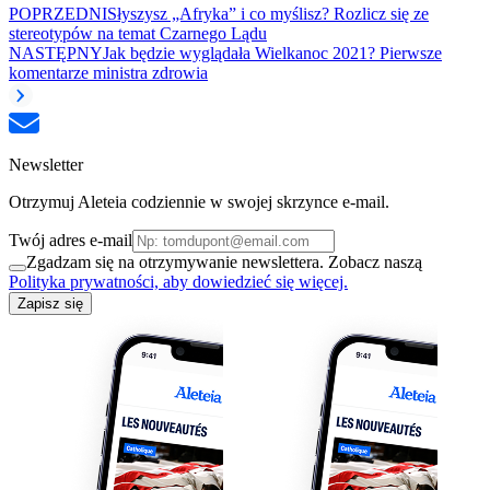
POPRZEDNI
Słyszysz „Afryka” i co myślisz? Rozlicz się ze
stereotypów na temat Czarnego Lądu
NASTĘPNY
Jak będzie wyglądała Wielkanoc 2021? Pierwsze
komentarze ministra zdrowia
Newsletter
Otrzymuj Aleteia codziennie w swojej skrzynce e-mail.
Twój adres e-mail
Zgadzam się na otrzymywanie newslettera. Zobacz naszą
Polityka prywatności, aby dowiedzieć się więcej.
Zapisz się