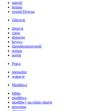
starość
terapia
zespół Downa
Zdrowie
aborcja
ciąża
depresja
kryzys
niepełnosprawność
pomoc
poród
Praca
pieniądze
wakacje
Modlitwa
biblia
modlitwa
modlitwy na różne okazje
nowenna