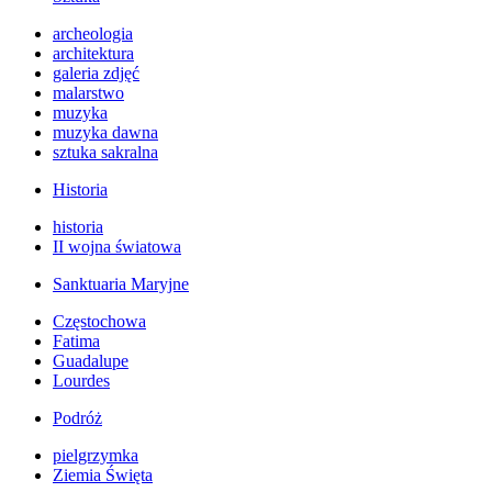
archeologia
architektura
galeria zdjęć
malarstwo
muzyka
muzyka dawna
sztuka sakralna
Historia
historia
II wojna światowa
Sanktuaria Maryjne
Częstochowa
Fatima
Guadalupe
Lourdes
Podróż
pielgrzymka
Ziemia Święta