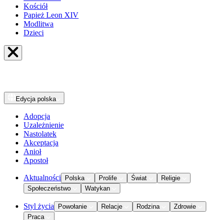
Kościół
Papież Leon XIV
Modlitwa
Dzieci
Edycja
polska
Adopcja
Uzależnienie
Nastolatek
Akceptacja
Anioł
Apostoł
Aktualności
Polska
Prolife
Świat
Religie
Społeczeństwo
Watykan
Styl życia
Powołanie
Relacje
Rodzina
Zdrowie
Praca