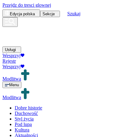
Przejdz do tresci glownej
Szukaj
Edycja
polska
Sekcje
Usługi
Wesprzyj
Rejestr
Wesprzyj
Modlitwa
Menu
Modlitwa
Dobre historie
Duchowość
Styl życia
Pod lupą
Kultura
Aktualności