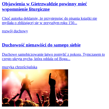
Objawienia w Gietrzwałdzie powinny mieć
wspomnienie liturgiczne
Choć autorka deklaruje, że przystępując do pisania książki nie
myślała o zbliżającej się w przyszłym roku 150...
rozwój duchowy
Duchowość nienawiści do samego siebie
Duchowe samobiczowanie łatwo pomylić z pokorą. Tymczasem to
często ukryta pycha, która oddala od Boga...
muzyka chrześcijańska