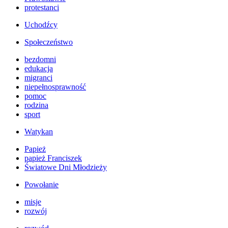
protestanci
Uchodźcy
Społeczeństwo
bezdomni
edukacja
migranci
niepełnosprawność
pomoc
rodzina
sport
Watykan
Papież
papież Franciszek
Światowe Dni Młodzieży
Powołanie
misje
rozwój