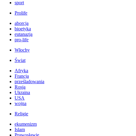
sport
Prolife
aborcja
bioetyka
eutanazja
pro-life
Włochy
Świat
Afryka
Francja
prześladowania
Rosja
Ukraina
USA
wojna
Religie
ekumenizm
Islam
Prawosławie