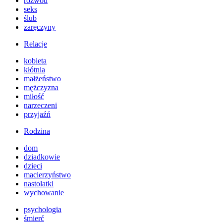
rozwód
seks
ślub
zaręczyny
Relacje
kobieta
kłótnia
małżeństwo
mężczyzna
miłość
narzeczeni
przyjaźń
Rodzina
dom
dziadkowie
dzieci
macierzyństwo
nastolatki
wychowanie
psychologia
śmierć