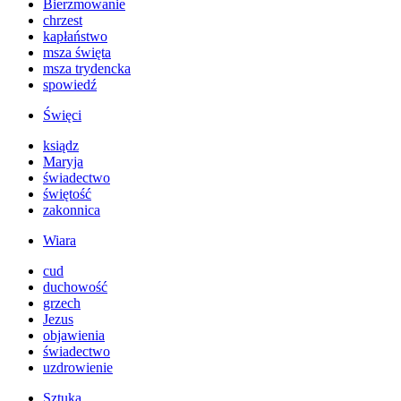
Bierzmowanie
chrzest
kapłaństwo
msza święta
msza trydencka
spowiedź
Święci
ksiądz
Maryja
świadectwo
świętość
zakonnica
Wiara
cud
duchowość
grzech
Jezus
objawienia
świadectwo
uzdrowienie
Sztuka