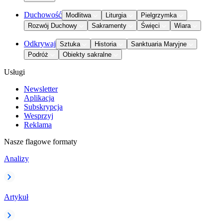
Duchowość
Modlitwa
Liturgia
Pielgrzymka
Rozwój Duchowy
Sakramenty
Święci
Wiara
Odkrywaj
Sztuka
Historia
Sanktuaria Maryjne
Podróż
Obiekty sakralne
Usługi
Newsletter
Aplikacja
Subskrypcja
Wesprzyj
Reklama
Nasze flagowe formaty
Analizy
Artykuł