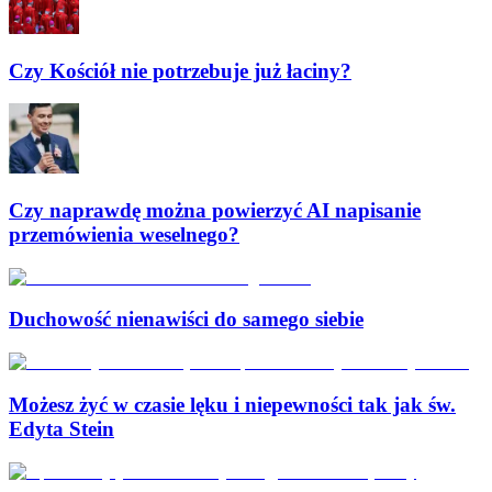
Czy Kościół nie potrzebuje już łaciny?
Czy naprawdę można powierzyć AI napisanie
przemówienia weselnego?
Duchowość nienawiści do samego siebie
Możesz żyć w czasie lęku i niepewności tak jak św.
Edyta Stein