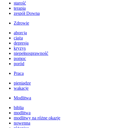
starość
terapia
zespół Downa
Zdrowie
aborcja
ciąża
depresja
kryzys
niepełnosprawność
pomoc
poród
Praca
pieniądze
wakacje
Modlitwa
biblia
modlitwa
modlitwy na różne okazje
nowenna