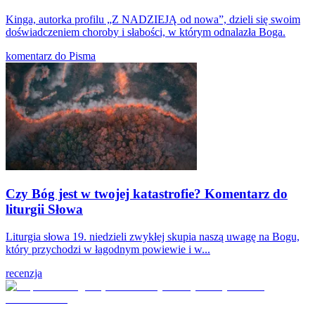
Kinga, autorka profilu „Z NADZIEJĄ od nowa”, dzieli się swoim
doświadczeniem choroby i słabości, w którym odnalazła Boga.
komentarz do Pisma
Czy Bóg jest w twojej katastrofie? Komentarz do
liturgii Słowa
Liturgia słowa 19. niedzieli zwykłej skupia naszą uwagę na Bogu,
który przychodzi w łagodnym powiewie i w...
recenzja