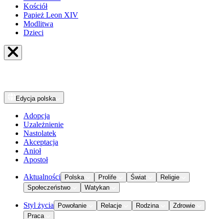
Kościół
Papież Leon XIV
Modlitwa
Dzieci
Edycja
polska
Adopcja
Uzależnienie
Nastolatek
Akceptacja
Anioł
Apostoł
Aktualności
Polska
Prolife
Świat
Religie
Społeczeństwo
Watykan
Styl życia
Powołanie
Relacje
Rodzina
Zdrowie
Praca