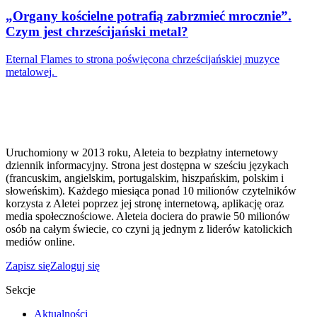
„Organy kościelne potrafią zabrzmieć mrocznie”.
Czym jest chrześcijański metal?
Eternal Flames to strona poświęcona chrześcijańskiej muzyce
metalowej.
Uruchomiony w 2013 roku, Aleteia to bezpłatny internetowy
dziennik informacyjny. Strona jest dostępna w sześciu językach
(francuskim, angielskim, portugalskim, hiszpańskim, polskim i
słoweńskim). Każdego miesiąca ponad 10 milionów czytelników
korzysta z Aletei poprzez jej stronę internetową, aplikację oraz
media społecznościowe. Aleteia dociera do prawie 50 milionów
osób na całym świecie, co czyni ją jednym z liderów katolickich
mediów online.
Zapisz się
Zaloguj się
Sekcje
Aktualności