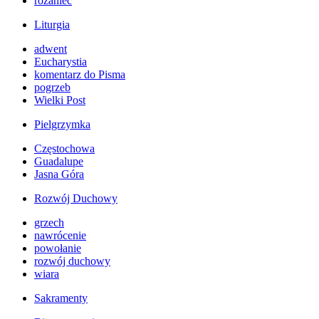
różaniec
Liturgia
adwent
Eucharystia
komentarz do Pisma
pogrzeb
Wielki Post
Pielgrzymka
Częstochowa
Guadalupe
Jasna Góra
Rozwój Duchowy
grzech
nawrócenie
powołanie
rozwój duchowy
wiara
Sakramenty