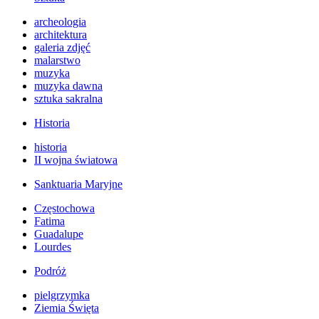
archeologia
architektura
galeria zdjęć
malarstwo
muzyka
muzyka dawna
sztuka sakralna
Historia
historia
II wojna światowa
Sanktuaria Maryjne
Częstochowa
Fatima
Guadalupe
Lourdes
Podróż
pielgrzymka
Ziemia Święta