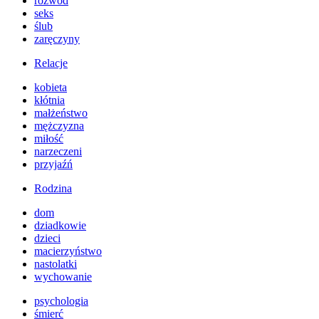
rozwód
seks
ślub
zaręczyny
Relacje
kobieta
kłótnia
małżeństwo
mężczyzna
miłość
narzeczeni
przyjaźń
Rodzina
dom
dziadkowie
dzieci
macierzyństwo
nastolatki
wychowanie
psychologia
śmierć