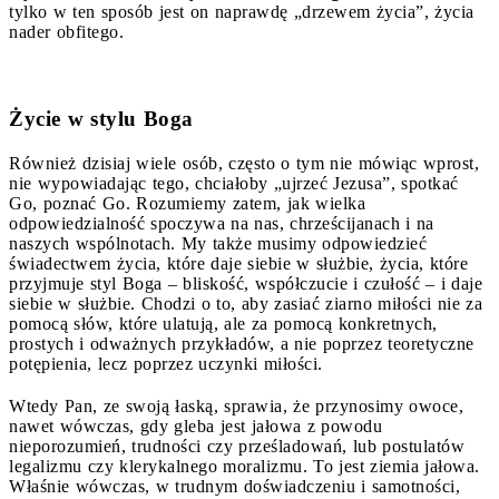
tylko w ten sposób jest on naprawdę „drzewem życia”, życia
nader obfitego.
Życie w stylu Boga
Również dzisiaj wiele osób, często o tym nie mówiąc wprost,
nie wypowiadając tego, chciałoby „ujrzeć Jezusa”, spotkać
Go, poznać Go. Rozumiemy zatem, jak wielka
odpowiedzialność spoczywa na nas, chrześcijanach i na
naszych wspólnotach. My także musimy odpowiedzieć
świadectwem życia, które daje siebie w służbie, życia, które
przyjmuje styl Boga – bliskość, współczucie i czułość – i daje
siebie w służbie. Chodzi o to, aby zasiać ziarno miłości nie za
pomocą słów, które ulatują, ale za pomocą konkretnych,
prostych i odważnych przykładów, a nie poprzez teoretyczne
potępienia, lecz poprzez uczynki miłości.
Wtedy Pan, ze swoją łaską, sprawia, że przynosimy owoce,
nawet wówczas, gdy gleba jest jałowa z powodu
nieporozumień, trudności czy prześladowań, lub postulatów
legalizmu czy klerykalnego moralizmu. To jest ziemia jałowa.
Właśnie wówczas, w trudnym doświadczeniu i samotności,