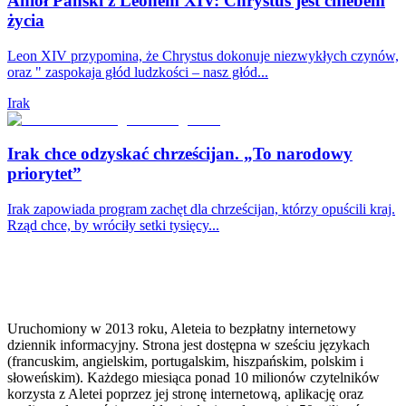
Anioł Pański z Leonem XIV: Chrystus jest chlebem
życia
Leon XIV przypomina, że Chrystus dokonuje niezwykłych czynów,
oraz " zaspokaja głód ludzkości – nasz głód...
Irak
Irak chce odzyskać chrześcijan. „To narodowy
priorytet”
Irak zapowiada program zachęt dla chrześcijan, którzy opuścili kraj.
Rząd chce, by wróciły setki tysięcy...
Uruchomiony w 2013 roku, Aleteia to bezpłatny internetowy
dziennik informacyjny. Strona jest dostępna w sześciu językach
(francuskim, angielskim, portugalskim, hiszpańskim, polskim i
słoweńskim). Każdego miesiąca ponad 10 milionów czytelników
korzysta z Aletei poprzez jej stronę internetową, aplikację oraz