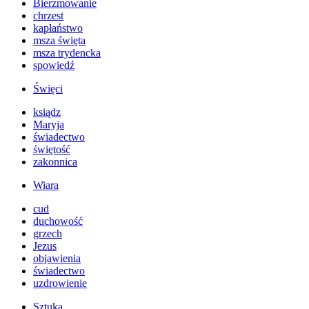
Bierzmowanie
chrzest
kapłaństwo
msza święta
msza trydencka
spowiedź
Święci
ksiądz
Maryja
świadectwo
świętość
zakonnica
Wiara
cud
duchowość
grzech
Jezus
objawienia
świadectwo
uzdrowienie
Sztuka