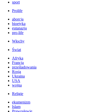
sport
Prolife
aborcja
bioetyka
eutanazja
pro-life
Włochy
Świat
Afryka
Francja
prześladowania
Rosja
Ukraina
USA
wojna
Religie
ekumenizm
Islam
Prawosławie