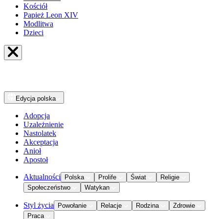
Kościół
Papież Leon XIV
Modlitwa
Dzieci
Edycja
polska
Adopcja
Uzależnienie
Nastolatek
Akceptacja
Anioł
Apostoł
Aktualności
Polska
Prolife
Świat
Religie
Społeczeństwo
Watykan
Styl życia
Powołanie
Relacje
Rodzina
Zdrowie
Praca