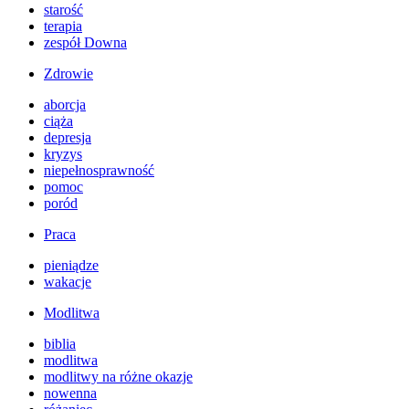
starość
terapia
zespół Downa
Zdrowie
aborcja
ciąża
depresja
kryzys
niepełnosprawność
pomoc
poród
Praca
pieniądze
wakacje
Modlitwa
biblia
modlitwa
modlitwy na różne okazje
nowenna