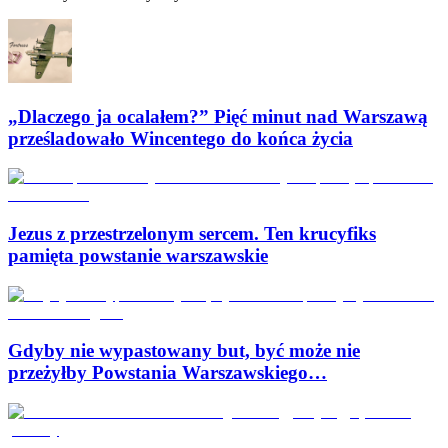
„Dlaczego ja ocalałem?” Pięć minut nad Warszawą
prześladowało Wincentego do końca życia
Jezus z przestrzelonym sercem. Ten krucyfiks
pamięta powstanie warszawskie
Gdyby nie wypastowany but, być może nie
przeżyłby Powstania Warszawskiego…