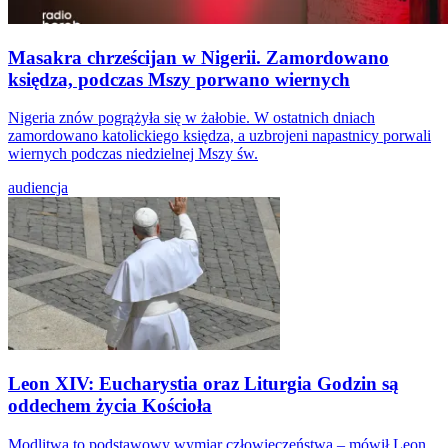
Masakra chrześcijan w Nigerii. Zamordowano
księdza, podczas Mszy porwano wiernych
Nigeria znów pogrążyła się w żałobie. W ostatnich dniach
zamordowano katolickiego księdza, a uzbrojeni napastnicy porwali
wiernych podczas niedzielnej Mszy św.
audiencja
Leon XIV: Eucharystia oraz Liturgia Godzin są
oddechem życia Kościoła
Modlitwa to podstawowy wymiar człowieczeństwa – mówił Leon