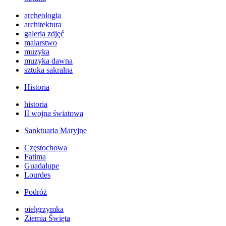
archeologia
architektura
galeria zdjęć
malarstwo
muzyka
muzyka dawna
sztuka sakralna
Historia
historia
II wojna światowa
Sanktuaria Maryjne
Częstochowa
Fatima
Guadalupe
Lourdes
Podróż
pielgrzymka
Ziemia Święta