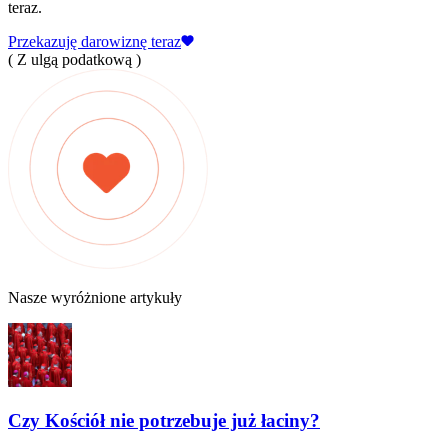
teraz.
Przekazuję darowiznę teraz
( Z ulgą podatkową )
Nasze wyróżnione artykuły
Czy Kościół nie potrzebuje już łaciny?