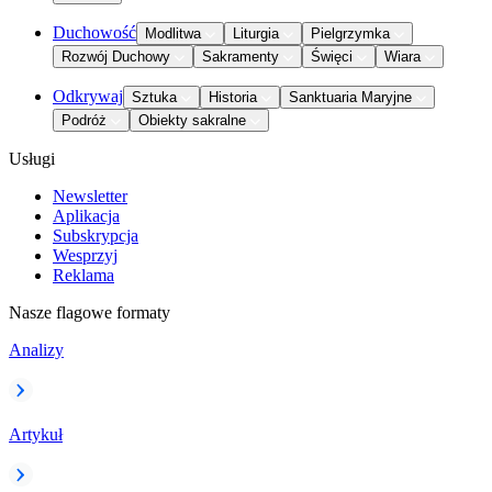
Duchowość
Modlitwa
Liturgia
Pielgrzymka
Rozwój Duchowy
Sakramenty
Święci
Wiara
Odkrywaj
Sztuka
Historia
Sanktuaria Maryjne
Podróż
Obiekty sakralne
Usługi
Newsletter
Aplikacja
Subskrypcja
Wesprzyj
Reklama
Nasze flagowe formaty
Analizy
Artykuł