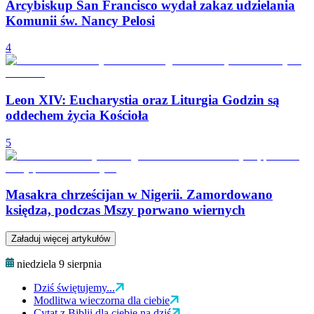
Arcybiskup San Francisco wydał zakaz udzielania
Komunii św. Nancy Pelosi
4
Leon XIV: Eucharystia oraz Liturgia Godzin są
oddechem życia Kościoła
5
Masakra chrześcijan w Nigerii. Zamordowano
księdza, podczas Mszy porwano wiernych
Załaduj więcej artykułów
niedziela 9 sierpnia
Dziś świętujemy...
Modlitwa wieczorna dla ciebie
Cytat z Biblii dla ciebie na dziś