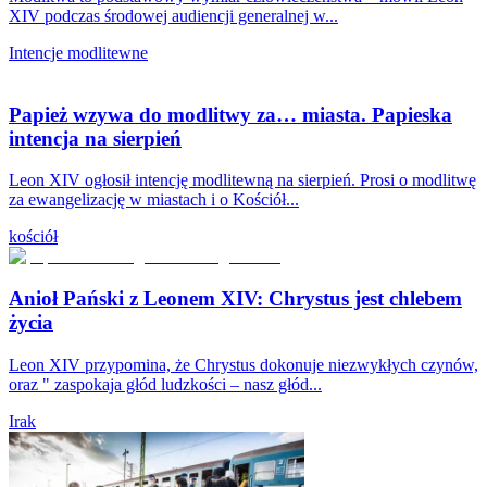
XIV podczas środowej audiencji generalnej w...
Intencje modlitewne
Papież wzywa do modlitwy za… miasta. Papieska
intencja na sierpień
Leon XIV ogłosił intencję modlitewną na sierpień. Prosi o modlitwę
za ewangelizację w miastach i o Kościół...
kościół
Anioł Pański z Leonem XIV: Chrystus jest chlebem
życia
Leon XIV przypomina, że Chrystus dokonuje niezwykłych czynów,
oraz " zaspokaja głód ludzkości – nasz głód...
Irak