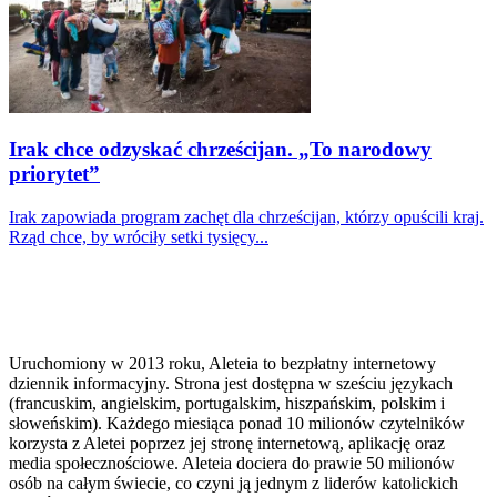
Irak chce odzyskać chrześcijan. „To narodowy
priorytet”
Irak zapowiada program zachęt dla chrześcijan, którzy opuścili kraj.
Rząd chce, by wróciły setki tysięcy...
Uruchomiony w 2013 roku, Aleteia to bezpłatny internetowy
dziennik informacyjny. Strona jest dostępna w sześciu językach
(francuskim, angielskim, portugalskim, hiszpańskim, polskim i
słoweńskim). Każdego miesiąca ponad 10 milionów czytelników
korzysta z Aletei poprzez jej stronę internetową, aplikację oraz
media społecznościowe. Aleteia dociera do prawie 50 milionów
osób na całym świecie, co czyni ją jednym z liderów katolickich