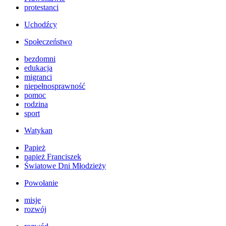
protestanci
Uchodźcy
Społeczeństwo
bezdomni
edukacja
migranci
niepełnosprawność
pomoc
rodzina
sport
Watykan
Papież
papież Franciszek
Światowe Dni Młodzieży
Powołanie
misje
rozwój