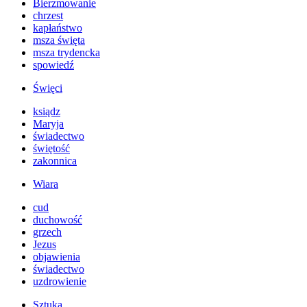
Bierzmowanie
chrzest
kapłaństwo
msza święta
msza trydencka
spowiedź
Święci
ksiądz
Maryja
świadectwo
świętość
zakonnica
Wiara
cud
duchowość
grzech
Jezus
objawienia
świadectwo
uzdrowienie
Sztuka