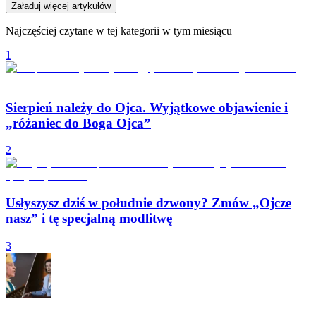
Załaduj więcej artykułów
Najczęściej czytane w tej kategorii w tym miesiącu
1
Sierpień należy do Ojca. Wyjątkowe objawienie i
„różaniec do Boga Ojca”
2
Usłyszysz dziś w południe dzwony? Zmów „Ojcze
nasz” i tę specjalną modlitwę
3