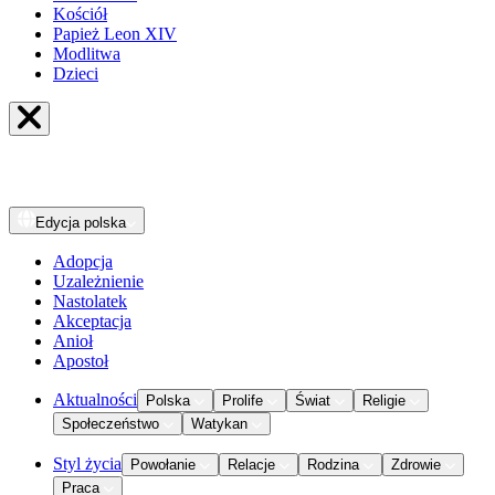
Kościół
Papież Leon XIV
Modlitwa
Dzieci
Edycja
polska
Adopcja
Uzależnienie
Nastolatek
Akceptacja
Anioł
Apostoł
Aktualności
Polska
Prolife
Świat
Religie
Społeczeństwo
Watykan
Styl życia
Powołanie
Relacje
Rodzina
Zdrowie
Praca