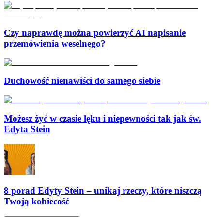
Czy naprawdę można powierzyć AI napisanie
przemówienia weselnego?
Duchowość nienawiści do samego siebie
Możesz żyć w czasie lęku i niepewności tak jak św.
Edyta Stein
8 porad Edyty Stein – unikaj rzeczy, które niszczą
Twoją kobiecość