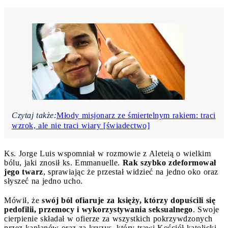
Czytaj także:
Młody misjonarz ze śmiertelnym rakiem: traci
wzrok, ale nie traci wiary [świadectwo]
Ks. Jorge Luis wspomniał w rozmowie z Aleteią o wielkim
bólu, jaki znosił ks. Emmanuelle.
Rak szybko zdeformował
jego twarz
, sprawiając że przestał widzieć na jedno oko oraz
słyszeć na jedno ucho.
Mówił, że
swój ból ofiaruje za księży, którzy dopuścili się
pedofilii, przemocy i wykorzystywania seksualnego
. Swoje
cierpienie składał w ofierze za wszystkich pokrzywdzonych
przez kapłanów oraz za kryzys, który trawi Kościół katolicki