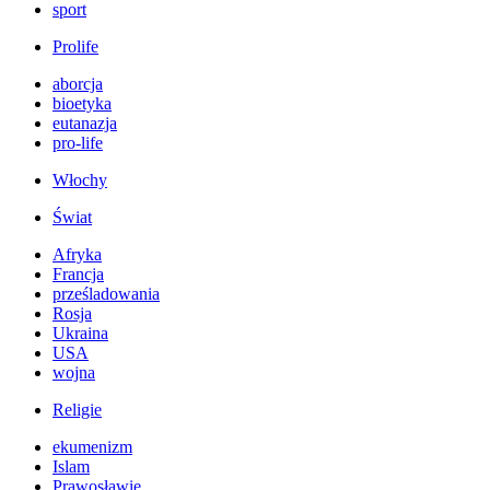
sport
Prolife
aborcja
bioetyka
eutanazja
pro-life
Włochy
Świat
Afryka
Francja
prześladowania
Rosja
Ukraina
USA
wojna
Religie
ekumenizm
Islam
Prawosławie