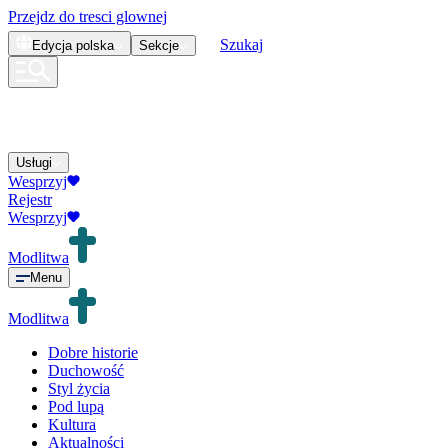
Przejdz do tresci glownej
Szukaj
Edycja
polska
Sekcje
Usługi
Wesprzyj
Rejestr
Wesprzyj
Modlitwa
Menu
Modlitwa
Dobre historie
Duchowość
Styl życia
Pod lupą
Kultura
Aktualności