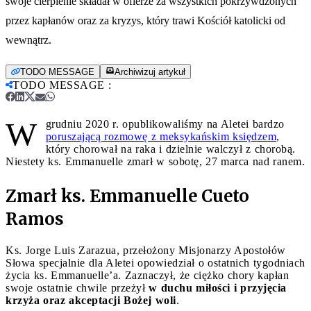
swoje cierpienie składał w ofierze za wszystkich pokrzywdzonych
przez kapłanów oraz za kryzys, który trawi Kościół katolicki od
wewnątrz.
TODO MESSAGE
Archiwizuj artykuł
TODO MESSAGE
:
W
grudniu 2020 r. opublikowaliśmy na Aletei bardzo
poruszającą rozmowę z meksykańskim księdzem
,
który chorował na raka i dzielnie walczył z chorobą.
Niestety ks. Emmanuelle zmarł w sobotę, 27 marca nad ranem.
Zmarł
ks.
Emmanuelle Cueto
Ramos
Ks. Jorge Luis Zarazua, przełożony Misjonarzy Apostołów
Słowa specjalnie dla Aletei opowiedział o ostatnich tygodniach
życia ks. Emmanuelle’a. Zaznaczył, że ciężko chory kapłan
swoje ostatnie chwile przeżył
w duchu miłości i przyjęcia
krzyża oraz akceptacji Bożej woli
.