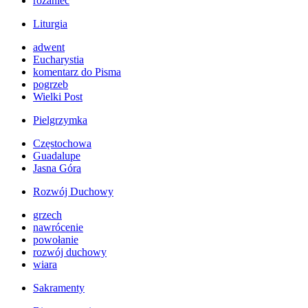
różaniec
Liturgia
adwent
Eucharystia
komentarz do Pisma
pogrzeb
Wielki Post
Pielgrzymka
Częstochowa
Guadalupe
Jasna Góra
Rozwój Duchowy
grzech
nawrócenie
powołanie
rozwój duchowy
wiara
Sakramenty