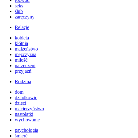
rozwód
seks
ślub
zaręczyny
Relacje
kobieta
kłótnia
małżeństwo
mężczyzna
miłość
narzeczeni
przyjaźń
Rodzina
dom
dziadkowie
dzieci
macierzyństwo
nastolatki
wychowanie
psychologia
śmierć