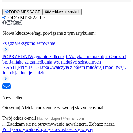
TODO MESSAGE
Archiwizuj artykuł
TODO MESSAGE
:
Słowa kluczowe/tagi powiązane z tym artykułem:
ksiądz
Meksyk
molestowanie
POPRZEDNI
Wygnanie z diecezji: Watykan ukarał abp. Głódzia i
bp. Janiaka za zaniedbania ws. nadużyć seksualnych
NASTĘPNY
Ta 15-latka „walczyła z bólem miłością i modlitwą”.
Jej misja dodaje nadziei
Newsletter
Otrzymuj Aleteia codziennie w swojej skrzynce e-mail.
Twój adres e-mail
Zgadzam się na otrzymywanie newslettera. Zobacz naszą
Polityka prywatności, aby dowiedzieć się więcej.