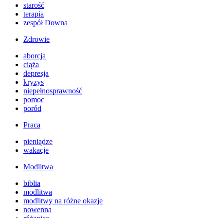
starość
terapia
zespół Downa
Zdrowie
aborcja
ciąża
depresja
kryzys
niepełnosprawność
pomoc
poród
Praca
pieniądze
wakacje
Modlitwa
biblia
modlitwa
modlitwy na różne okazje
nowenna