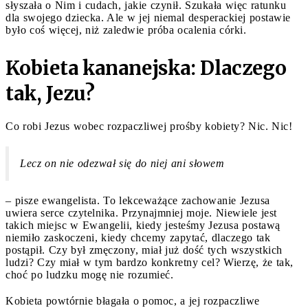
słyszała o Nim i cudach, jakie czynił. Szukała więc ratunku
dla swojego dziecka. Ale w jej niemal desperackiej postawie
było coś więcej, niż zaledwie próba ocalenia córki.
Kobieta kananejska: Dlaczego
tak, Jezu?
Co robi Jezus wobec rozpaczliwej prośby kobiety? Nic. Nic!
Lecz on nie odezwał się do niej ani słowem
– pisze ewangelista. To lekceważące zachowanie Jezusa
uwiera serce czytelnika. Przynajmniej moje. Niewiele jest
takich miejsc w Ewangelii, kiedy jesteśmy Jezusa postawą
niemiło zaskoczeni, kiedy chcemy zapytać, dlaczego tak
postąpił. Czy był zmęczony, miał już dość tych wszystkich
ludzi? Czy miał w tym bardzo konkretny cel? Wierzę, że tak,
choć po ludzku mogę nie rozumieć.
Kobieta powtórnie błagała o pomoc, a jej rozpaczliwe