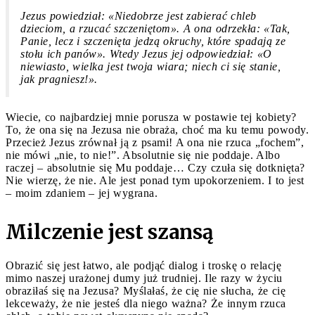
Jezus powiedział: «Niedobrze jest zabierać chleb
dzieciom, a rzucać szczeniętom». A ona odrzekła: «Tak,
Panie, lecz i szczenięta jedzą okruchy, które spadają ze
stołu ich panów». Wtedy Jezus jej odpowiedział: «O
niewiasto, wielka jest twoja wiara; niech ci się stanie,
jak pragniesz!».
Wiecie, co najbardziej mnie porusza w postawie tej kobiety?
To, że ona się na Jezusa nie obraża, choć ma ku temu powody.
Przecież Jezus zrównał ją z psami! A ona nie rzuca „fochem”,
nie mówi „nie, to nie!”. Absolutnie się nie poddaje. Albo
raczej – absolutnie się Mu poddaje… Czy czuła się dotknięta?
Nie wierzę, że nie. Ale jest ponad tym upokorzeniem. I to jest
– moim zdaniem – jej wygrana.
Milczenie jest szansą
Obrazić się jest łatwo, ale podjąć dialog i troskę o relację
mimo naszej urażonej dumy już trudniej. Ile razy w życiu
obraziłaś się na Jezusa? Myślałaś, że cię nie słucha, że cię
lekceważy, że nie jesteś dla niego ważna? Że innym rzuca