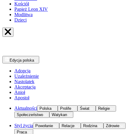
Kościół
Papież Leon XIV
Modlitwa
Dzieci
Edycja
polska
Adopcja
Uzależnienie
Nastolatek
Akceptacja
Anioł
Apostoł
Aktualności
Polska
Prolife
Świat
Religie
Społeczeństwo
Watykan
Styl życia
Powołanie
Relacje
Rodzina
Zdrowie
Praca