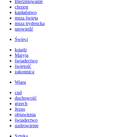
Bierzmowanie
chrzest
kapłaństwo
msza święta
msza trydencka
spowiedź
Święci
ksiądz
Maryja
świadectwo
świętość
zakonnica
Wiara
cud
duchowość
grzech
Jezus
objawienia
świadectwo
uzdrowienie
Sztuka