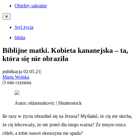
Obiekty sakralne
✕
Styl życia
biblia
Biblijne matki. Kobieta kananejska – ta,
która się nie obraziła
publikacja 02.05.21
|
Marta Wolska
|
3
min czytania
Autor:
eldarnurkovic | Shutterstock
Ile razy w życiu obraziłaś się na Jezusa? Myślałaś, że cię nie słucha,
że cię lekceważy, że nie jesteś dla niego ważna? Że innym rzuca
chleb, a tobie nawet okruszyna nie spada?