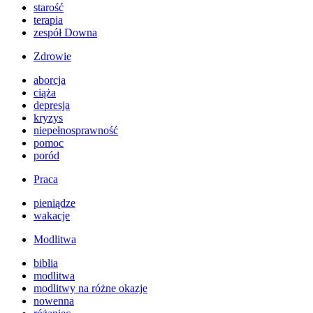
starość
terapia
zespół Downa
Zdrowie
aborcja
ciąża
depresja
kryzys
niepełnosprawność
pomoc
poród
Praca
pieniądze
wakacje
Modlitwa
biblia
modlitwa
modlitwy na różne okazje
nowenna