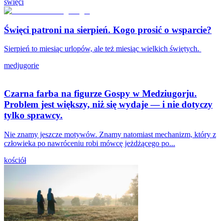
święci
Święci patroni na sierpień. Kogo prosić o wsparcie?
Sierpień to miesiąc urlopów, ale też miesiąc wielkich świętych.
medjugorie
Czarna farba na figurze Gospy w Medziugorju.
Problem jest większy, niż się wydaje — i nie dotyczy
tylko sprawcy.
Nie znamy jeszcze motywów. Znamy natomiast mechanizm, który z
człowieka po nawróceniu robi mówcę jeżdżącego po...
kościół