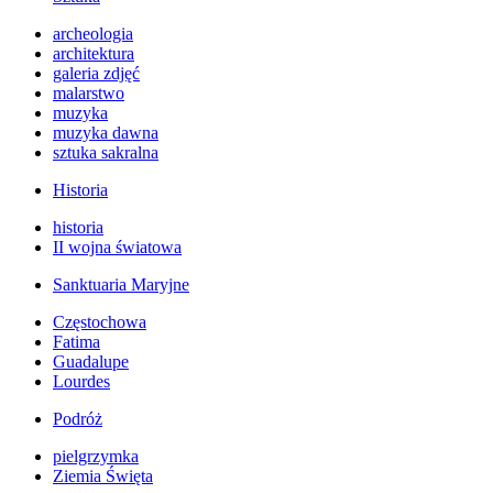
archeologia
architektura
galeria zdjęć
malarstwo
muzyka
muzyka dawna
sztuka sakralna
Historia
historia
II wojna światowa
Sanktuaria Maryjne
Częstochowa
Fatima
Guadalupe
Lourdes
Podróż
pielgrzymka
Ziemia Święta