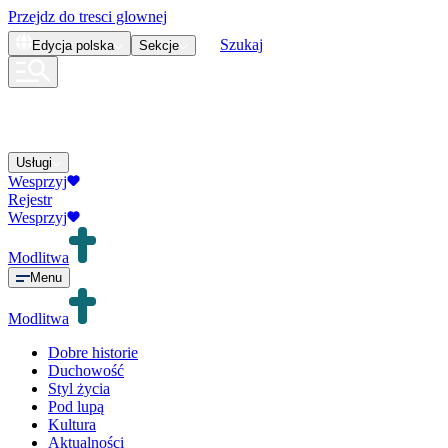
Przejdz do tresci glownej
Szukaj
Edycja
polska
Sekcje
Usługi
Wesprzyj
Rejestr
Wesprzyj
Modlitwa
Menu
Modlitwa
Dobre historie
Duchowość
Styl życia
Pod lupą
Kultura
Aktualności