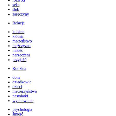
rozwód
seks
ślub
zaręczyny
Relacje
kobieta
kłótnia
małżeństwo
mężczyzna
miłość
narzeczeni
przyjaźń
Rodzina
dom
dziadkowie
dzieci
macierzyństwo
nastolatki
wychowanie
psychologia
śmierć