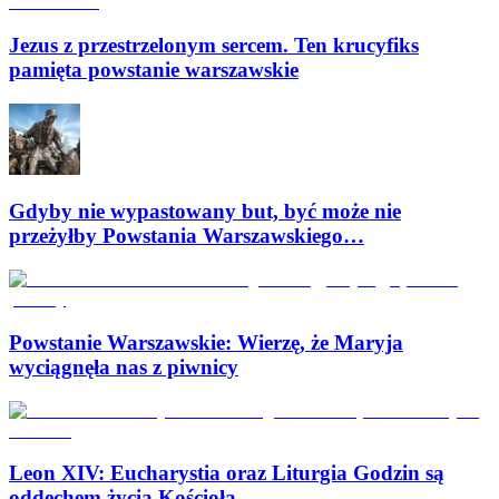
Jezus z przestrzelonym sercem. Ten krucyfiks
pamięta powstanie warszawskie
Gdyby nie wypastowany but, być może nie
przeżyłby Powstania Warszawskiego…
Powstanie Warszawskie: Wierzę, że Maryja
wyciągnęła nas z piwnicy
Leon XIV: Eucharystia oraz Liturgia Godzin są
oddechem życia Kościoła