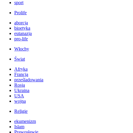
sport
Prolife
aborcja
bioetyka
eutanazja
pro-life
Włochy
Świat
Afryka
Francja
prześladowania
Rosja
Ukraina
USA
wojna
Religie
ekumenizm
Islam
Prawosławie