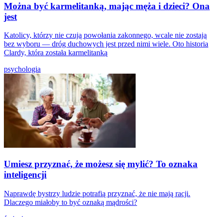
Można być karmelitanką, mając męża i dzieci? Ona
jest
Katolicy, którzy nie czują powołania zakonnego, wcale nie zostają
bez wyboru — dróg duchowych jest przed nimi wiele. Oto historia
Clardy, która została karmelitanką
psychologia
Umiesz przyznać, że możesz się mylić? To oznaka
inteligencji
Naprawdę bystrzy ludzie potrafią przyznać, że nie mają racji.
Dlaczego miałoby to być oznaką mądrości?