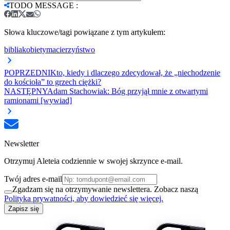
TODO MESSAGE
:
Słowa kluczowe/tagi powiązane z tym artykułem:
biblia
kobiety
macierzyństwo
POPRZEDNI
Kto, kiedy i dlaczego zdecydował, że „niechodzenie
do kościoła” to grzech ciężki?
NASTĘPNY
Adam Stachowiak: Bóg przyjął mnie z otwartymi
ramionami [wywiad]
Newsletter
Otrzymuj Aleteia codziennie w swojej skrzynce e-mail.
Twój adres e-mail
Zgadzam się na otrzymywanie newslettera. Zobacz naszą
Polityka prywatności, aby dowiedzieć się więcej.
Zapisz się