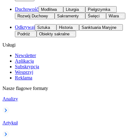
Duchowość
Modlitwa
Liturgia
Pielgrzymka
Rozwój Duchowy
Sakramenty
Święci
Wiara
Odkrywaj
Sztuka
Historia
Sanktuaria Maryjne
Podróż
Obiekty sakralne
Usługi
Newsletter
Aplikacja
Subskrypcja
Wesprzyj
Reklama
Nasze flagowe formaty
Analizy
Artykuł