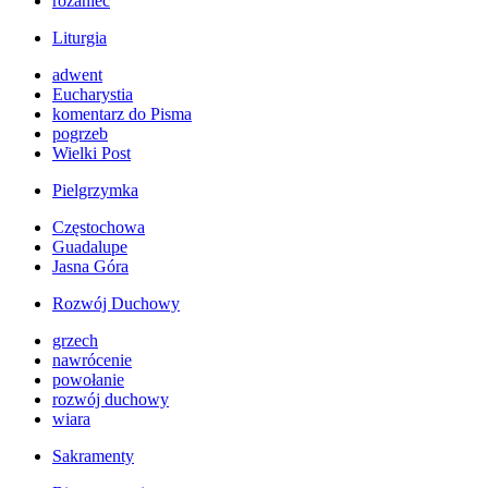
różaniec
Liturgia
adwent
Eucharystia
komentarz do Pisma
pogrzeb
Wielki Post
Pielgrzymka
Częstochowa
Guadalupe
Jasna Góra
Rozwój Duchowy
grzech
nawrócenie
powołanie
rozwój duchowy
wiara
Sakramenty