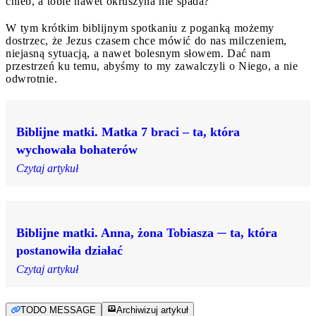
chleb, a tobie nawet okruszyna nie spada?
W tym krótkim biblijnym spotkaniu z poganką możemy
dostrzec, że Jezus czasem chce mówić do nas milczeniem,
niejasną sytuacją, a nawet bolesnym słowem. Dać nam
przestrzeń ku temu, abyśmy to my zawalczyli o Niego, a nie
odwrotnie.
Biblijne matki. Matka 7 braci – ta, która
wychowała bohaterów
Czytaj artykuł
Biblijne matki. Anna, żona Tobiasza ─ ta, która
postanowiła działać
Czytaj artykuł
TODO MESSAGE
Archiwizuj artykuł