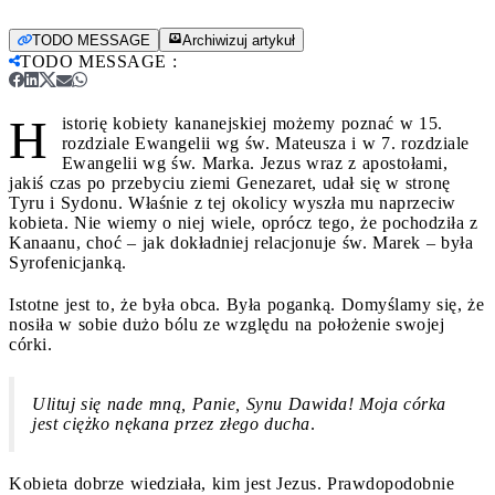
TODO MESSAGE
Archiwizuj artykuł
TODO MESSAGE
:
H
istorię kobiety kananejskiej możemy poznać w 15.
rozdziale Ewangelii wg św. Mateusza i w 7. rozdziale
Ewangelii wg św. Marka. Jezus wraz z apostołami,
jakiś czas po przebyciu ziemi Genezaret, udał się w stronę
Tyru i Sydonu. Właśnie z tej okolicy wyszła mu naprzeciw
kobieta. Nie wiemy o niej wiele, oprócz tego, że pochodziła z
Kanaanu, choć – jak dokładniej relacjonuje św. Marek – była
Syrofenicjanką.
Istotne jest to, że była obca. Była poganką. Domyślamy się, że
nosiła w sobie dużo bólu ze względu na położenie swojej
córki.
Ulituj się nade mną, Panie, Synu Dawida! Moja córka
jest ciężko nękana przez złego ducha
.
Kobieta dobrze wiedziała, kim jest Jezus. Prawdopodobnie