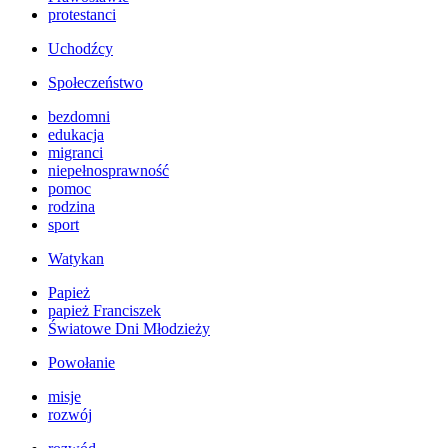
protestanci
Uchodźcy
Społeczeństwo
bezdomni
edukacja
migranci
niepełnosprawność
pomoc
rodzina
sport
Watykan
Papież
papież Franciszek
Światowe Dni Młodzieży
Powołanie
misje
rozwój