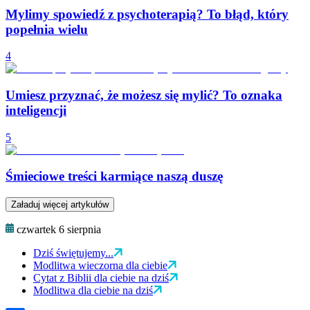
Mylimy spowiedź z psychoterapią? To błąd, który
popełnia wielu
4
Umiesz przyznać, że możesz się mylić? To oznaka
inteligencji
5
Śmieciowe treści karmiące naszą duszę
Załaduj więcej artykułów
czwartek 6 sierpnia
Dziś świętujemy...
Modlitwa wieczorna dla ciebie
Cytat z Biblii dla ciebie na dziś
Modlitwa dla ciebie na dziś