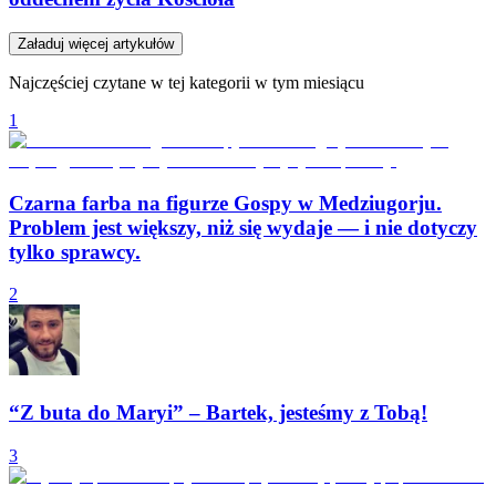
Załaduj więcej artykułów
Najczęściej czytane w tej kategorii w tym miesiącu
1
Czarna farba na figurze Gospy w Medziugorju.
Problem jest większy, niż się wydaje — i nie dotyczy
tylko sprawcy.
2
“Z buta do Maryi” – Bartek, jesteśmy z Tobą!
3