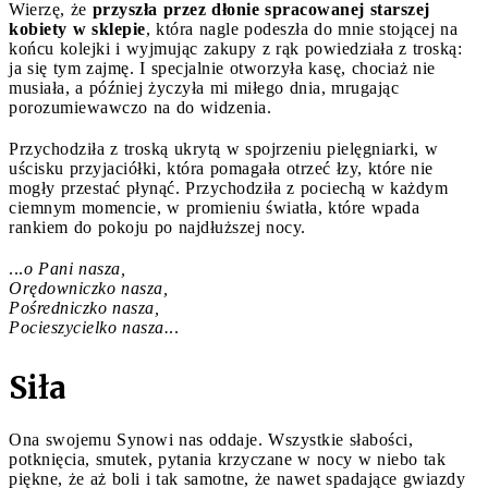
Wierzę, że
przyszła przez dłonie spracowanej starszej
kobiety w sklepie
, która nagle podeszła do mnie stojącej na
końcu kolejki i wyjmując zakupy z rąk powiedziała z troską:
ja się tym zajmę. I specjalnie otworzyła kasę, chociaż nie
musiała, a później życzyła mi miłego dnia, mrugając
porozumiewawczo na do widzenia.
Przychodziła z troską ukrytą w spojrzeniu pielęgniarki, w
uścisku przyjaciółki, która pomagała otrzeć łzy, które nie
mogły przestać płynąć. Przychodziła z pociechą w każdym
ciemnym momencie, w promieniu światła, które wpada
rankiem do pokoju po najdłuższej nocy.
...
o Pani nasza,
Orędowniczko nasza,
Pośredniczko nasza,
Pocieszycielko nasza.
..
Siła
Ona swojemu Synowi nas oddaje. Wszystkie słabości,
potknięcia, smutek, pytania krzyczane w nocy w niebo tak
piękne, że aż boli i tak samotne, że nawet spadające gwiazdy