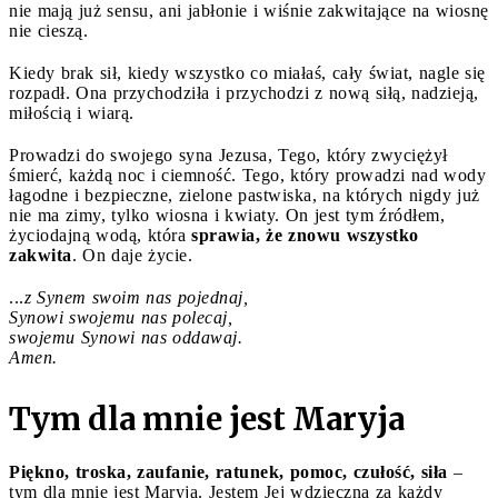
nie mają już sensu, ani jabłonie i wiśnie zakwitające na wiosnę
nie cieszą.
Kiedy brak sił, kiedy wszystko co miałaś, cały świat, nagle się
rozpadł. Ona przychodziła i przychodzi z nową siłą, nadzieją,
miłością i wiarą.
Prowadzi do swojego syna Jezusa, Tego, który zwyciężył
śmierć, każdą noc i ciemność. Tego, który prowadzi nad wody
łagodne i bezpieczne, zielone pastwiska, na których nigdy już
nie ma zimy, tylko wiosna i kwiaty. On jest tym źródłem,
życiodajną wodą, która
sprawia, że znowu wszystko
zakwita
. On daje życie.
...
z Synem swoim nas
pojednaj,
Synowi swojemu nas
polecaj,
swojemu Synowi nas
oddawaj.
Amen.
Tym dla mnie jest Maryja
Piękno, troska, zaufanie, ratunek, pomoc, czułość, siła
–
tym dla mnie jest Maryja. Jestem Jej wdzięczna za każdy