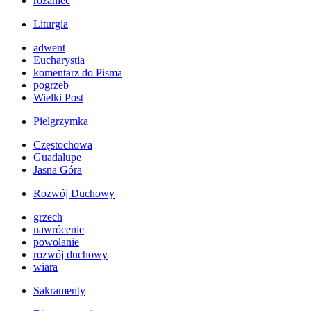
różaniec
Liturgia
adwent
Eucharystia
komentarz do Pisma
pogrzeb
Wielki Post
Pielgrzymka
Częstochowa
Guadalupe
Jasna Góra
Rozwój Duchowy
grzech
nawrócenie
powołanie
rozwój duchowy
wiara
Sakramenty