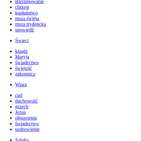
Bierzmowanie
chrzest
kapłaństwo
msza święta
msza trydencka
spowiedź
Święci
ksiądz
Maryja
świadectwo
świętość
zakonnica
Wiara
cud
duchowość
grzech
Jezus
objawienia
świadectwo
uzdrowienie
Sztuka