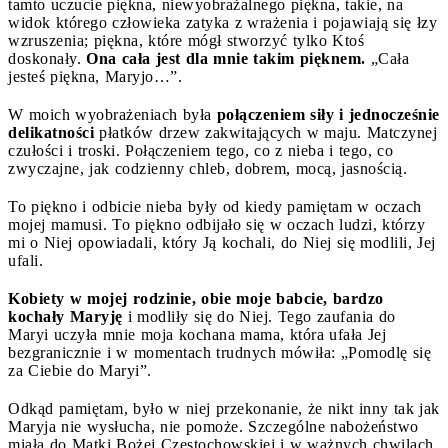
tamto uczucie piękna, niewyobrażalnego piękna, takie, na
widok którego człowieka zatyka z wrażenia i pojawiają się łzy
wzruszenia; piękna, które mógł stworzyć tylko Ktoś
doskonały.
Ona cała jest dla mnie takim pięknem.
„Cała
jesteś piękna, Maryjo…”.
W moich wyobrażeniach była
połączeniem siły i jednocześnie
delikatności
płatków drzew zakwitających w maju. Matczynej
czułości i troski. Połączeniem tego, co z nieba i tego, co
zwyczajne, jak codzienny chleb, dobrem, mocą, jasnością.
To piękno i odbicie nieba były od kiedy pamiętam w oczach
mojej mamusi. To piękno odbijało się w oczach ludzi, którzy
mi o Niej opowiadali, który Ją kochali, do Niej się modlili, Jej
ufali.
Kobiety w mojej rodzinie, obie moje babcie, bardzo
kochały Maryję
i modliły się do Niej. Tego zaufania do
Maryi uczyła mnie moja kochana mama, która ufała Jej
bezgranicznie i w momentach trudnych mówiła: „Pomodlę się
za Ciebie do Maryi”.
Odkąd pamiętam, było w niej przekonanie, że nikt inny tak jak
Maryja nie wysłucha, nie pomoże. Szczególne nabożeństwo
miała do Matki Bożej Częstochowskiej i w ważnych chwilach