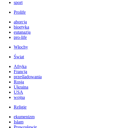
sport
Prolife
aborcja
bioetyka
eutanazja
pro-life
Włochy
Świat
Afryka
Francja
prześladowania
Rosja
Ukraina
USA
wojna
Religie
ekumenizm
Islam
Prawosławie