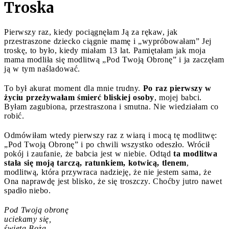
Troska
Pierwszy raz, kiedy pociągnęłam Ją za rękaw, jak
przestraszone dziecko ciągnie mamę i „wypróbowałam” Jej
troskę, to było, kiedy miałam 13 lat. Pamiętałam jak moja
mama modliła się modlitwą „Pod Twoją Obronę” i ja zaczęłam
ją w tym naśladować.
To był akurat moment dla mnie trudny.
Po raz pierwszy w
życiu przeżywałam śmierć bliskiej osoby
, mojej babci.
Byłam zagubiona, przestraszona i smutna. Nie wiedziałam co
robić.
Odmówiłam wtedy pierwszy raz z wiarą i mocą tę modlitwę:
„Pod Twoją Obronę” i po chwili wszystko odeszło. Wrócił
pokój i zaufanie, że babcia jest w niebie. Odtąd
ta modlitwa
stała się moją tarczą, ratunkiem, kotwicą, tlenem
,
modlitwą, która przywraca nadzieję, że nie jestem sama, że
Ona naprawdę jest blisko, że się troszczy. Choćby jutro nawet
spadło niebo.
Pod Twoją obronę
uciekamy się,
święta Boża