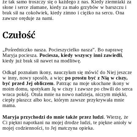
że tak samo troszczy się o każdego z nas. Kiedy ziemniaki za
słone i serce złamane, kiedy za mało grzybów w barszczu i
brak sił na cokolwiek, kiedy zimno i ciężko na sercu. Ona
zawsze oręduje za nami.
Czułość
„Pośredniczko nasza. Pocieszycielko nasza”. Bo naprawę
Maryja pociesza.
Pociesza, kiedy wszyscy inni zawiedli
,
kiedy już brak sił nawet na modlitwę.
Odkąd poznałam ikony, nauczyłam się mówić do Niej jeszcze
w inny, nowy sposób, a więc
po prostu być z Nią w ciszy,
być przed Jej obliczem
. Patrząc na moje ukochane ikony w
moim domu, spotykam Ją w ciszy i zawsze po chwili do serca
wraca pokój. Otula mnie na nowo nadzieja, niczym miękki,
ciepły płaszcz albo koc, którym zawsze przykrywała mnie
mama.
Maryja przychodzi do mnie także przez ludzi
. Wierzę, że
Ci piękni napotkani na mojej drodze ludzi, te piękne anioły w
mojej codzienności, to Jej matczyna opieka.