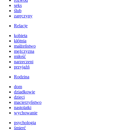
rozwód
seks
ślub
zaręczyny
Relacje
kobieta
kłótnia
małżeństwo
mężczyzna
miłość
narzeczeni
przyjaźń
Rodzina
dom
dziadkowie
dzieci
macierzyństwo
nastolatki
wychowanie
psychologia
śmierć