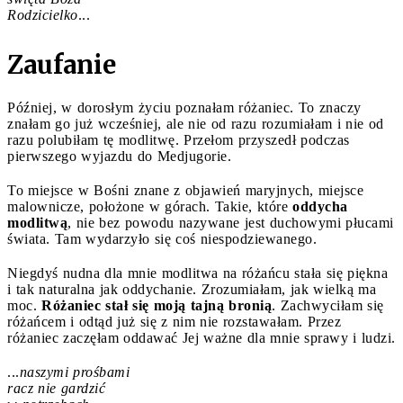
Rodzicielko
...
Zaufanie
Później, w dorosłym życiu poznałam różaniec. To znaczy
znałam go już wcześniej, ale nie od razu rozumiałam i nie od
razu polubiłam tę modlitwę. Przełom przyszedł podczas
pierwszego wyjazdu do Medjugorie.
To miejsce w Bośni znane z objawień maryjnych, miejsce
malownicze, położone w górach. Takie, które
oddycha
modlitwą
, nie bez powodu nazywane jest duchowymi płucami
świata. Tam wydarzyło się coś niespodziewanego.
Niegdyś nudna dla mnie modlitwa na różańcu stała się piękna
i tak naturalna jak oddychanie. Zrozumiałam, jak wielką ma
moc.
Różaniec stał się moją tajną bronią
. Zachwyciłam się
różańcem i odtąd już się z nim nie rozstawałam. Przez
różaniec zaczęłam oddawać Jej ważne dla mnie sprawy i ludzi.
...
naszymi prośbami
racz nie gardzić