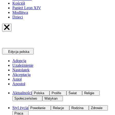
Kościół
Papież Leon XIV
Modlitwa
Dzieci
Edycja
polska
Adopcja
Uzależnienie
Nastolatek
Akceptacja
Anioł
Apostoł
Aktualności
Polska
Prolife
Świat
Religie
Społeczeństwo
Watykan
Styl życia
Powołanie
Relacje
Rodzina
Zdrowie
Praca