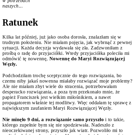
w potrzebach
naszych
...
Ratunek
Kilka lat później, już jako osoba dorosła, znalazłam się w
trudnym położeniu. Nie miałam pojęcia, jak wybrnąć z pewnej
sytuacji. Każda decyzja wydawała się zła. Zadzwoniłam z
prośbą o radę do przyjaciółki. Wtedy przyjaciółka poleciła mi
odmówić tę nowennę,
Nowennę do Maryi Rozwiązującej
Węzły.
Podchodziłam trochę sceptycznie do tego rozwiązania, bo
czemu niby jakaś nowenna miałaby rozwiązać moje problemy?
Ale nie miałam zbyt wiele do stracenia, potrzebowałam
desperacko rozwiązania, a poza tym przekonało mnie, że
papież Franciszek jest wielkim miłośnikiem, a nawet
propagatorem właśnie tej modlitwy. Więc oddałam tę sprawę z
największym zaufaniem Maryi Rozwiązującej Węzły.
Nie minęło 9 dni, a rozwiązanie samo przyszło
i to takie,
którego zupełnie bym się nie spodziewała. Nadeszło z
nieoczekiwanej strony, przyszło jak wiatr. Pozwoliło mi to