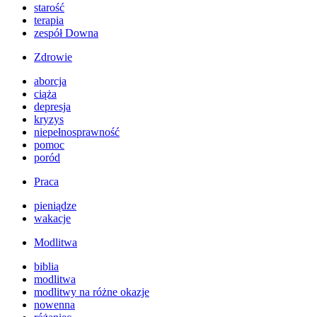
starość
terapia
zespół Downa
Zdrowie
aborcja
ciąża
depresja
kryzys
niepełnosprawność
pomoc
poród
Praca
pieniądze
wakacje
Modlitwa
biblia
modlitwa
modlitwy na różne okazje
nowenna