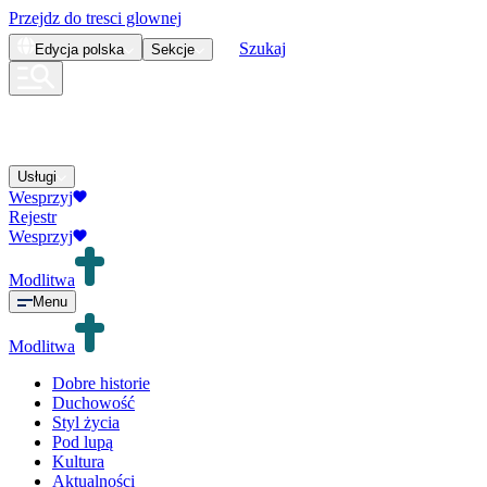
Przejdz do tresci glownej
Szukaj
Edycja
polska
Sekcje
Usługi
Wesprzyj
Rejestr
Wesprzyj
Modlitwa
Menu
Modlitwa
Dobre historie
Duchowość
Styl życia
Pod lupą
Kultura
Aktualności