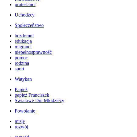
protestanci
Uchodźcy
Społeczeństwo
bezdomni
edukacja
migranci
niepełnosprawność
pomoc
rodzina
sport
Watykan
Papież
papież Franciszek
Światowe Dni Młodzieży
Powołanie
misje
rozwój