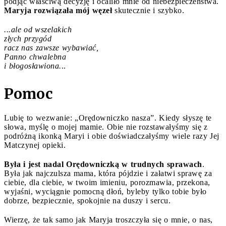
podjąć właściwą decyzję i ocaliło mnie od niebezpieczeństwa.
Maryja rozwiązała mój węzeł
skutecznie i szybko.
...ale od wszelakich
złych przygód
racz nas zawsze wybawiać,
Panno chwalebna
i błogosławiona.
..
Pomoc
Lubię to wezwanie: „Orędowniczko nasza”. Kiedy słyszę te
słowa, myślę o mojej mamie. Obie nie rozstawałyśmy się z
podróżną ikonką Maryi i obie doświadczałyśmy wiele razy Jej
Matczynej opieki.
Była i jest nadal Orędowniczką w trudnych sprawach
.
Była jak najczulsza mama, która pójdzie i załatwi sprawę za
ciebie, dla ciebie, w twoim imieniu, porozmawia, przekona,
wyjaśni, wyciągnie pomocną dłoń, byleby tylko tobie było
dobrze, bezpiecznie, spokojnie na duszy i sercu.
Wierzę, że tak samo jak Maryja troszczyła się o mnie, o nas,