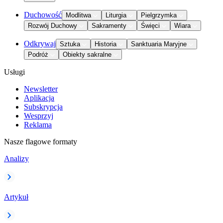
Duchowość
Modlitwa
Liturgia
Pielgrzymka
Rozwój Duchowy
Sakramenty
Święci
Wiara
Odkrywaj
Sztuka
Historia
Sanktuaria Maryjne
Podróż
Obiekty sakralne
Usługi
Newsletter
Aplikacja
Subskrypcja
Wesprzyj
Reklama
Nasze flagowe formaty
Analizy
Artykuł