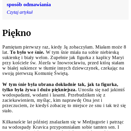
sposób odmawiania
Czytaj artykuł
Piękno
Pamiętam pierwszy raz, kiedy Ją zobaczyłam. Miałam może 8
lat.
To było we śnie.
W tym śnie miała na sobie niebieską
sukienkę i biały welon. Zupełnie jak figurka z kaplicy Maryi
przy kościele św. Józefa w Inowrocławiu, przed którą stałam
w białej sukience w tłumie innych dziewczynek, czekając na
swoją pierwszą Komunię Świętą.
W tym śnie była ubrana dokładnie tak, jak ta figurka,
tylko była żywa i dużo piękniejsza.
Unosiła się nad jakimiś
wodospadami, wodami i lasami. Przebudziłam się z
zaciekawieniem, myśląc, kim naprawdę Ona jest i
przeczuciem, że kiedyś zobaczę to miejsce ze snu i tak też się
stało.
Kilkanaście lat później znalazłam się w Medjugorie i patrząc
na wodospady Kravica przypomniałam sobie tamten sen. I