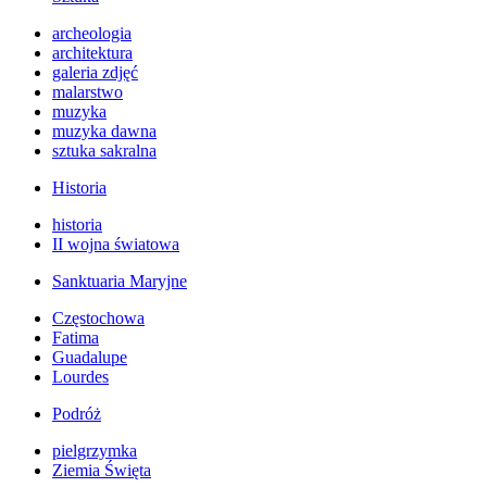
archeologia
architektura
galeria zdjęć
malarstwo
muzyka
muzyka dawna
sztuka sakralna
Historia
historia
II wojna światowa
Sanktuaria Maryjne
Częstochowa
Fatima
Guadalupe
Lourdes
Podróż
pielgrzymka
Ziemia Święta