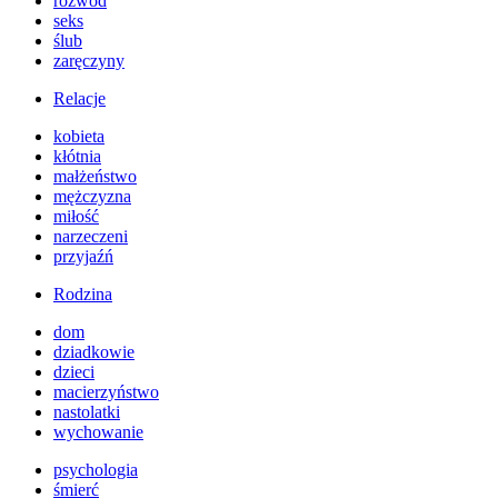
rozwód
seks
ślub
zaręczyny
Relacje
kobieta
kłótnia
małżeństwo
mężczyzna
miłość
narzeczeni
przyjaźń
Rodzina
dom
dziadkowie
dzieci
macierzyństwo
nastolatki
wychowanie
psychologia
śmierć