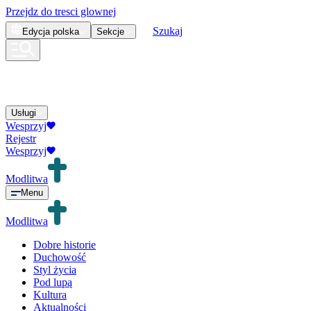
Przejdz do tresci glownej
Szukaj
Edycja
polska
Sekcje
Usługi
Wesprzyj
Rejestr
Wesprzyj
Modlitwa
Menu
Modlitwa
Dobre historie
Duchowość
Styl życia
Pod lupą
Kultura
Aktualności