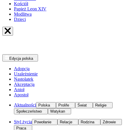
Kościół
Papież Leon XIV
Modlitwa
Dzieci
Edycja
polska
Adopcja
Uzależnienie
Nastolatek
Akceptacja
Anioł
Apostoł
Aktualności
Polska
Prolife
Świat
Religie
Społeczeństwo
Watykan
Styl życia
Powołanie
Relacje
Rodzina
Zdrowie
Praca