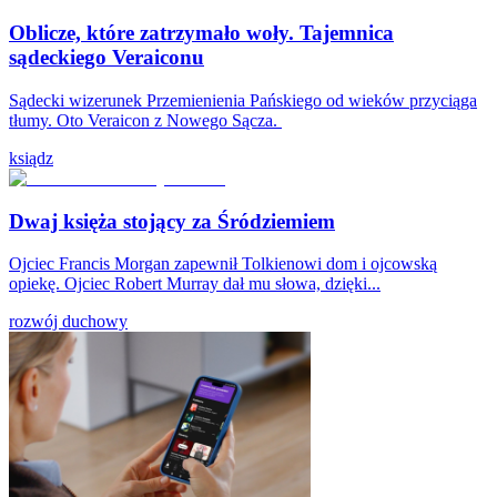
Oblicze, które zatrzymało woły. Tajemnica
sądeckiego Veraiconu
Sądecki wizerunek Przemienienia Pańskiego od wieków przyciąga
tłumy. Oto Veraicon z Nowego Sącza.
ksiądz
Dwaj księża stojący za Śródziemiem
Ojciec Francis Morgan zapewnił Tolkienowi dom i ojcowską
opiekę. Ojciec Robert Murray dał mu słowa, dzięki...
rozwój duchowy