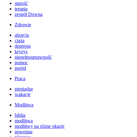
starość
terapia
zespół Downa
Zdrowie
aborcja
ciąża
depresja
kryzys
niepełnosprawność
pomoc
poród
Praca
pieniądze
wakacje
Modlitwa
biblia
modlitwa
modlitwy na różne okazje
nowenna