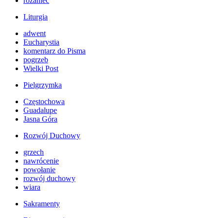
różaniec
Liturgia
adwent
Eucharystia
komentarz do Pisma
pogrzeb
Wielki Post
Pielgrzymka
Częstochowa
Guadalupe
Jasna Góra
Rozwój Duchowy
grzech
nawrócenie
powołanie
rozwój duchowy
wiara
Sakramenty