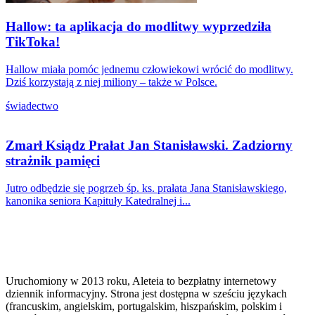
Hallow: ta aplikacja do modlitwy wyprzedziła
TikToka!
Hallow miała pomóc jednemu człowiekowi wrócić do modlitwy.
Dziś korzystają z niej miliony – także w Polsce.
świadectwo
Zmarł Ksiądz Prałat Jan Stanisławski. Zadziorny
strażnik pamięci
Jutro odbędzie się pogrzeb śp. ks. prałata Jana Stanisławskiego,
kanonika seniora Kapituły Katedralnej i...
Uruchomiony w 2013 roku, Aleteia to bezpłatny internetowy
dziennik informacyjny. Strona jest dostępna w sześciu językach
(francuskim, angielskim, portugalskim, hiszpańskim, polskim i