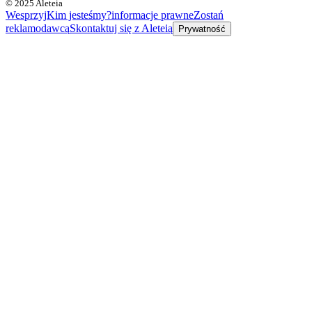
© 2025 Aleteia
Wesprzyj
Kim jesteśmy?
informacje prawne
Zostań
reklamodawcą
Skontaktuj się z Aleteią
Prywatność