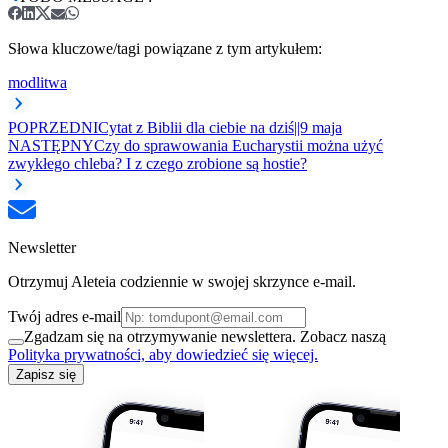
Słowa kluczowe/tagi powiązane z tym artykułem:
modlitwa
POPRZEDNI
Cytat z Biblii dla ciebie na dziś||9 maja
NASTĘPNY
Czy do sprawowania Eucharystii można użyć
zwykłego chleba? I z czego zrobione są hostie?
Newsletter
Otrzymuj Aleteia codziennie w swojej skrzynce e-mail.
Twój adres e-mail
Zgadzam się na otrzymywanie newslettera. Zobacz naszą
Polityka prywatności, aby dowiedzieć się więcej.
Zapisz się