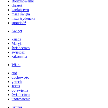
Bierzmowanie
chrzest
kapłaństwo
msza święta
msza trydencka
spowiedź
Święci
ksiądz
Maryja
świadectwo
świętość
zakonnica
Wiara
cud
duchowość
grzech
Jezus
objawienia
świadectwo
uzdrowienie
Sztuka