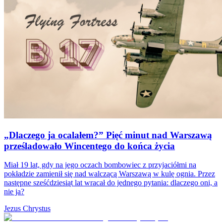
„Dlaczego ja ocalałem?” Pięć minut nad Warszawą
prześladowało Wincentego do końca życia
Miał 19 lat, gdy na jego oczach bombowiec z przyjaciółmi na
pokładzie zamienił się nad walczącą Warszawą w kulę ognia. Przez
następne sześćdziesiąt lat wracał do jednego pytania: dlaczego oni, a
nie ja?
Jezus Chrystus