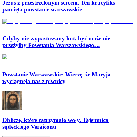
Jezus z przestrzelonym sercem. Ten krucyfiks
pamięta powstanie warszawskie
Gdyby nie wypastowany but, być może nie
przeżyłby Powstania Warszawskiego…
Powstanie Warszawskie: Wierzę, że Maryja
wyciągnęła nas z piwnicy
Oblicze, które zatrzymało woły. Tajemnica
sądeckiego Veraiconu