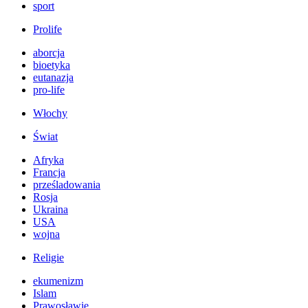
sport
Prolife
aborcja
bioetyka
eutanazja
pro-life
Włochy
Świat
Afryka
Francja
prześladowania
Rosja
Ukraina
USA
wojna
Religie
ekumenizm
Islam
Prawosławie