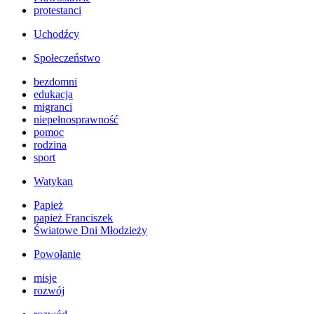
protestanci
Uchodźcy
Społeczeństwo
bezdomni
edukacja
migranci
niepełnosprawność
pomoc
rodzina
sport
Watykan
Papież
papież Franciszek
Światowe Dni Młodzieży
Powołanie
misje
rozwój