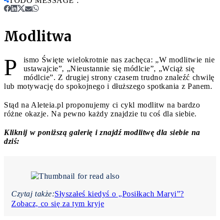
TODO MESSAGE
:
Modlitwa
P
ismo Święte wielokrotnie nas zachęca: „W modlitwie nie
ustawajcie”, „Nieustannie się módlcie”, „Wciąż się
módlcie”. Z drugiej strony czasem trudno znaleźć chwilę
lub motywację do spokojnego i dłuższego spotkania z Panem.
Stąd na Aleteia.pl proponujemy ci cykl modlitw na bardzo
różne okazje. Na pewno każdy znajdzie tu coś dla siebie.
Kliknij w poniższą galerię i znajdź modlitwę dla siebie na
dziś:
Czytaj także:
Słyszałeś kiedyś o „Posiłkach Maryi”?
Zobacz, co się za tym kryje