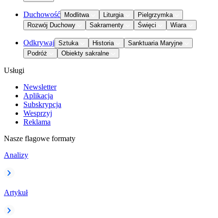
Duchowość
Modlitwa
Liturgia
Pielgrzymka
Rozwój Duchowy
Sakramenty
Święci
Wiara
Odkrywaj
Sztuka
Historia
Sanktuaria Maryjne
Podróż
Obiekty sakralne
Usługi
Newsletter
Aplikacja
Subskrypcja
Wesprzyj
Reklama
Nasze flagowe formaty
Analizy
Artykuł