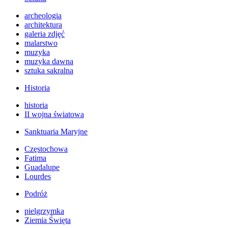
archeologia
architektura
galeria zdjęć
malarstwo
muzyka
muzyka dawna
sztuka sakralna
Historia
historia
II wojna światowa
Sanktuaria Maryjne
Częstochowa
Fatima
Guadalupe
Lourdes
Podróż
pielgrzymka
Ziemia Święta