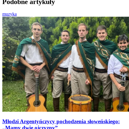
Podobne artykuły
muzyka
Młodzi Argentyńczycy pochodzenia słoweńskiego:
„Mamy dwie ojczyzny”