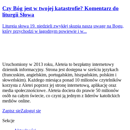
Czy Bóg jest w twojej katastrofie? Komentarz do
liturgii Słowa
Liturgia słowa 19. niedzieli zwykłej skupia naszą uwagę na Bogu,
który przychodzi w łagodnym powiewie i w...
Uruchomiony w 2013 roku, Aleteia to bezpłatny internetowy
dziennik informacyjny. Strona jest dostępna w sześciu językach
(francuskim, angielskim, portugalskim, hiszpańskim, polskim i
słoweńskim). Każdego miesiąca ponad 10 milionów czytelników
korzysta z Aletei poprzez jej stronę internetową, aplikację oraz
media społecznościowe. Aleteia dociera do prawie 50 milionów
osób na całym świecie, co czyni ją jednym z liderów katolickich
mediów online.
Zapisz się
Zaloguj się
Sekcje