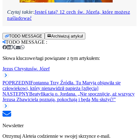
Czytaj także:
Jesteś tatą? 12 cech św. Józefa, które możesz
naśladować
TODO MESSAGE
Archiwizuj artykuł
TODO MESSAGE
:
Słowa kluczowe/tagi powiązane z tym artykułem:
Jezus Chrystus
św. Józef
POPRZEDNI
Fontanna Trzy Źródła. Tu Maryja objawiła się
człowiekowi, który nienawidził papieża [zdjęcia]
NASTĘPNY
Beatyfikacja o. Jordana. „Nie spocznijcie, aż wszyscy
Jezusa Zbawiciela poznają, pokochają i będą Mu służyć!”
Newsletter
Otrzymuj Aleteia codziennie w swojej skrzynce e-mail.