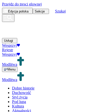
Przejdz do tresci glownej
Szukaj
Edycja
polska
Sekcje
Usługi
Wesprzyj
Rejestr
Wesprzyj
Modlitwa
Menu
Modlitwa
Dobre historie
Duchowość
Styl życia
Pod lupą
Kultura
Aktualności