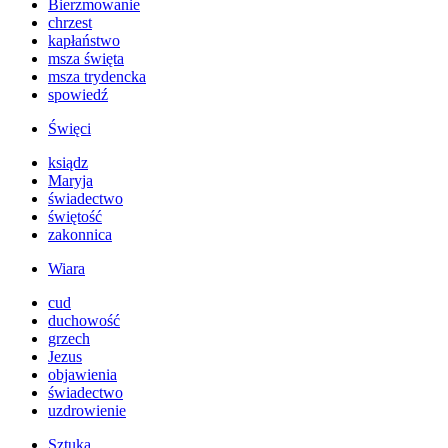
Bierzmowanie
chrzest
kapłaństwo
msza święta
msza trydencka
spowiedź
Święci
ksiądz
Maryja
świadectwo
świętość
zakonnica
Wiara
cud
duchowość
grzech
Jezus
objawienia
świadectwo
uzdrowienie
Sztuka