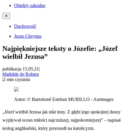
Obiekty sakralne
✕
Duchowość
Jezus Chrystus
Najpiękniejsze teksty o Józefie: „Józef
wielbił Jezusa”
publikacja 15.05.21
|
Mathilde de Robien
|
2
min czytania
Autor:
© Bartolomé Esteban MURILLO - Aurimages
„Józef wielbił Jezusa jak nikt inny. Z głębi jego spokojnej duszy
wypływał ocean miłości najczulszej, najpokorniejszej” – napisał
teolog anglikański, który przeszedł na katolicyzm.