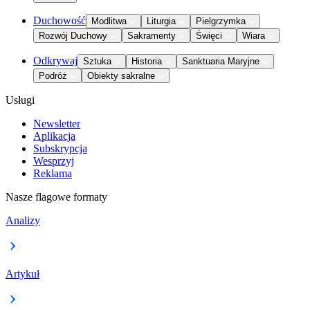
Duchowość
Modlitwa
Liturgia
Pielgrzymka
Rozwój Duchowy
Sakramenty
Święci
Wiara
Odkrywaj
Sztuka
Historia
Sanktuaria Maryjne
Podróż
Obiekty sakralne
Usługi
Newsletter
Aplikacja
Subskrypcja
Wesprzyj
Reklama
Nasze flagowe formaty
Analizy
Artykuł