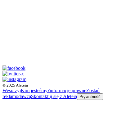
© 2025 Aleteia
Wesprzyj
Kim jesteśmy?
informacje prawne
Zostań
reklamodawcą
Skontaktuj się z Aleteią
Prywatność