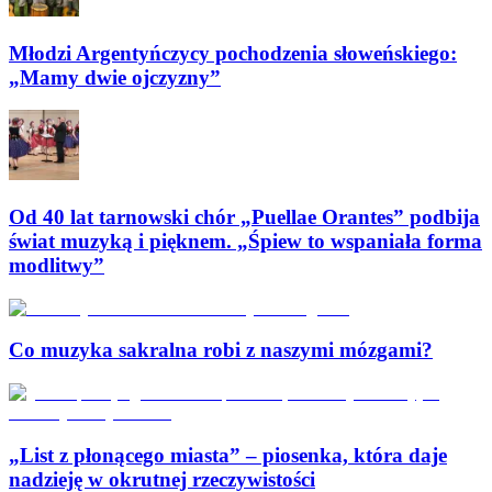
Młodzi Argentyńczycy pochodzenia słoweńskiego:
„Mamy dwie ojczyzny”
Od 40 lat tarnowski chór „Puellae Orantes” podbija
świat muzyką i pięknem. „Śpiew to wspaniała forma
modlitwy”
Co muzyka sakralna robi z naszymi mózgami?
„List z płonącego miasta” – piosenka, która daje
nadzieję w okrutnej rzeczywistości