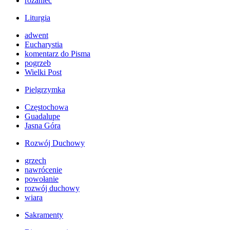
różaniec
Liturgia
adwent
Eucharystia
komentarz do Pisma
pogrzeb
Wielki Post
Pielgrzymka
Częstochowa
Guadalupe
Jasna Góra
Rozwój Duchowy
grzech
nawrócenie
powołanie
rozwój duchowy
wiara
Sakramenty