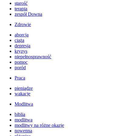
starość
terapia
zespół Downa
Zdrowie
aborcja
ciąża
depresja
kryzys
niepełnosprawność
pomoc
poród
Praca
pieniądze
wakacje
Modlitwa
biblia
modlitwa
modlitwy na różne okazje
nowenna