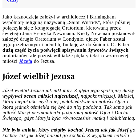
Jako kaznodzieja założył w archidiecezji Birmingham
wspólnotę religijną nazywaną „Saint-Wilfrids", która później
połączyła się z kongregacją Oratorium, kierowaną przez
świętego Jana Henryka Newmana. Kiedy Newman postanowił
założyć drugie Oratorium w Londynie, ojciec Faber został
jego przełożonym i pełnił tę funkcję aż do śmierci. O. Faber
dużą część życia poświęcił spisywaniu żywotów świętych
oratorianów, ale pozostawił także piękny tekst o wzorcowej
miłości
Józefa
do Jezusa.
Józef wielbił Jezusa
Józef wielbił Jezusa jak nikt inny. Z głębi jego spokojnej duszy
wypływał ocean miłości najczulszej
, najpokorniejszej. Miłości,
którą niepokoiła myśl o jej podobieństwie do miłości Ojca i
która jednak ośmieliła się być do niej podobna. Tak samo jak
miłość Maryi przypominała połączoną miłość Ojca i Ducha
Świętego, gdyż Maryja była równocześnie matką i oblubienicą.
Nie było anioła, który mógłby kochać Jezusa tak jak Józef
go
kochał, tak jak Józef musiał go kochać. Z wyjątkiem miłości