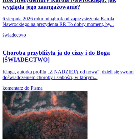
wygląda jego zaangażowanie?
6 sierpnia 2026 roku minął rok od zaprzysiężenia Karola
Nawrockiego na prezydenta RP. To dobry moment, by...
świadectwo
Choroba przybliżyła ją do ciszy i do Boga
[ŚWIADECTWO]
Kinga, autorka profilu „Z NADZIEJĄ od nowa”, dzieli się swoim
doświadczeniem choroby i słabości, w którym...
komentarz do Pisma