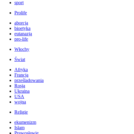
sport
Prolife
aborcja
bioetyka
eutanazja
pro-life
Włochy
Świat
Afryka
Francja
prześladowania
Rosja
Ukraina
USA
wojna
Religie
ekumenizm
Islam
Prawosławie