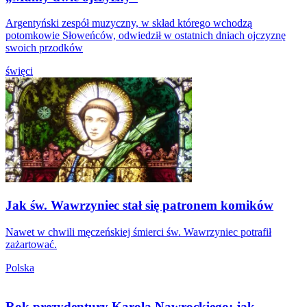
Argentyński zespół muzyczny, w skład którego wchodzą
potomkowie Słoweńców, odwiedził w ostatnich dniach ojczyznę
swoich przodków
święci
Jak św. Wawrzyniec stał się patronem komików
Nawet w chwili męczeńskiej śmierci św. Wawrzyniec potrafił
zażartować.
Polska
Rok prezydentury Karola Nawrockiego: jak