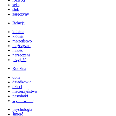
rozwód
seks
ślub
zaręczyny
Relacje
kobieta
kłótnia
małżeństwo
mężczyzna
miłość
narzeczeni
przyjaźń
Rodzina
dom
dziadkowie
dzieci
macierzyństwo
nastolatki
wychowanie
psychologia
śmierć