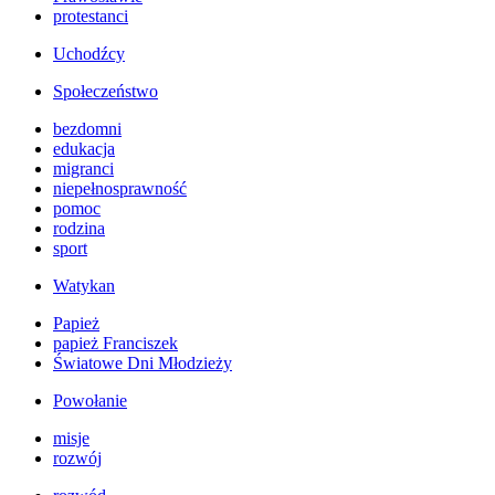
protestanci
Uchodźcy
Społeczeństwo
bezdomni
edukacja
migranci
niepełnosprawność
pomoc
rodzina
sport
Watykan
Papież
papież Franciszek
Światowe Dni Młodzieży
Powołanie
misje
rozwój