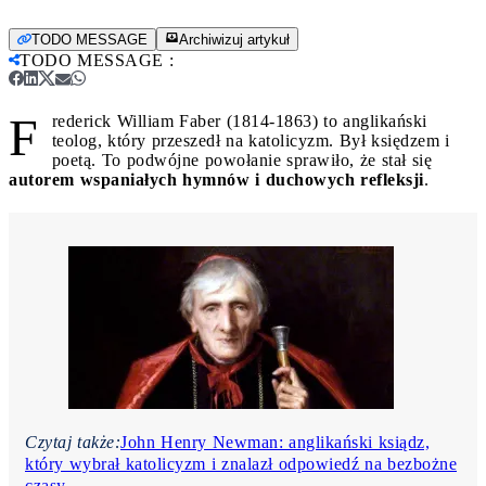
TODO MESSAGE
Archiwizuj artykuł
TODO MESSAGE
:
F
rederick William Faber (1814-1863) to anglikański
teolog, który przeszedł na katolicyzm. Był księdzem i
poetą. To podwójne powołanie sprawiło, że stał się
autorem wspaniałych hymnów i duchowych refleksji
.
Czytaj także:
John Henry Newman: anglikański ksiądz,
który wybrał katolicyzm i znalazł odpowiedź na bezbożne
czasy