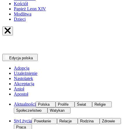
Kościół
Papież Leon XIV
Modlitwa
Dzieci
Edycja
polska
Adopcja
Uzależnienie
Nastolatek
Akceptacja
Anioł
Apostoł
Aktualności
Polska
Prolife
Świat
Religie
Społeczeństwo
Watykan
Styl życia
Powołanie
Relacje
Rodzina
Zdrowie
Praca