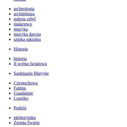
archeologia
architektura
galeria zdjęć
malarstwo
muzyka
muzyka dawna
sztuka sakralna
Historia
historia
II wojna światowa
Sanktuaria Maryjne
Częstochowa
Fatima
Guadalupe
Lourdes
Podróż
pielgrzymka
Ziemia Święta