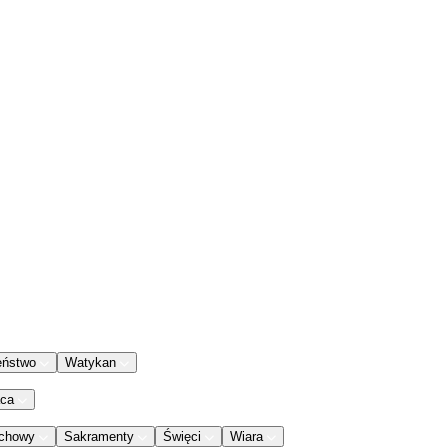
eństwo
Watykan
aca
chowy
Sakramenty
Święci
Wiara