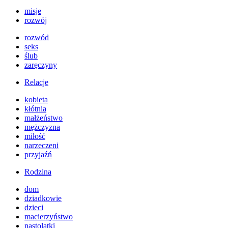
misje
rozwój
rozwód
seks
ślub
zaręczyny
Relacje
kobieta
kłótnia
małżeństwo
mężczyzna
miłość
narzeczeni
przyjaźń
Rodzina
dom
dziadkowie
dzieci
macierzyństwo
nastolatki