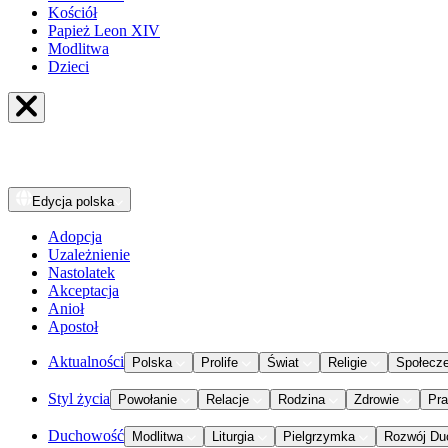
Kościół
Papież Leon XIV
Modlitwa
Dzieci
Edycja
polska
Adopcja
Uzależnienie
Nastolatek
Akceptacja
Anioł
Apostoł
Aktualności
Polska
Prolife
Świat
Religie
Społecz
Styl życia
Powołanie
Relacje
Rodzina
Zdrowie
Pr
Duchowość
Modlitwa
Liturgia
Pielgrzymka
Rozwój Du