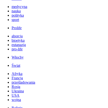
medycyna
nauka
polityka
sport
Prolife
aborcja
bioetyka
eutanazja
pro-life
Włochy
Świat
Afryka
Francja
prześladowania
Rosja
Ukraina
USA
wojna
Religie