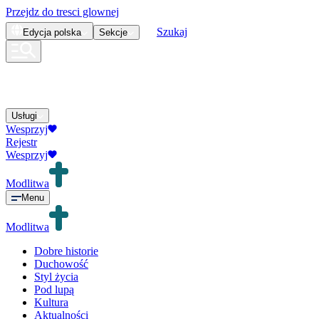
Przejdz do tresci glownej
Szukaj
Edycja
polska
Sekcje
Usługi
Wesprzyj
Rejestr
Wesprzyj
Modlitwa
Menu
Modlitwa
Dobre historie
Duchowość
Styl życia
Pod lupą
Kultura
Aktualności