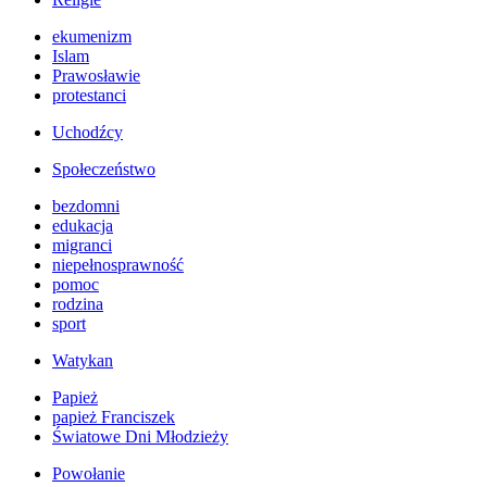
ekumenizm
Islam
Prawosławie
protestanci
Uchodźcy
Społeczeństwo
bezdomni
edukacja
migranci
niepełnosprawność
pomoc
rodzina
sport
Watykan
Papież
papież Franciszek
Światowe Dni Młodzieży
Powołanie