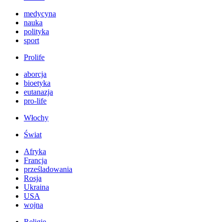
medycyna
nauka
polityka
sport
Prolife
aborcja
bioetyka
eutanazja
pro-life
Włochy
Świat
Afryka
Francja
prześladowania
Rosja
Ukraina
USA
wojna
Religie