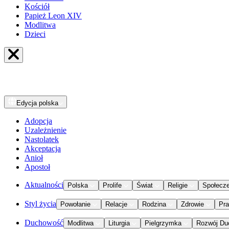
Kościół
Papież Leon XIV
Modlitwa
Dzieci
Edycja
polska
Adopcja
Uzależnienie
Nastolatek
Akceptacja
Anioł
Apostoł
Aktualności
Polska
Prolife
Świat
Religie
Społecz
Styl życia
Powołanie
Relacje
Rodzina
Zdrowie
Pr
Duchowość
Modlitwa
Liturgia
Pielgrzymka
Rozwój Du