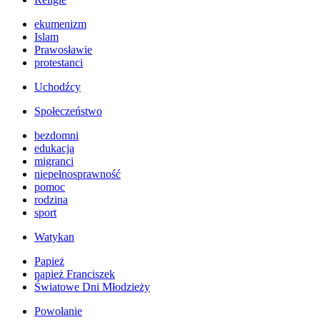
ekumenizm
Islam
Prawosławie
protestanci
Uchodźcy
Społeczeństwo
bezdomni
edukacja
migranci
niepełnosprawność
pomoc
rodzina
sport
Watykan
Papież
papież Franciszek
Światowe Dni Młodzieży
Powołanie