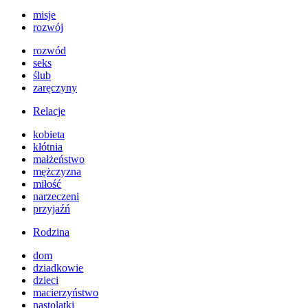
misje
rozwój
rozwód
seks
ślub
zaręczyny
Relacje
kobieta
kłótnia
małżeństwo
mężczyzna
miłość
narzeczeni
przyjaźń
Rodzina
dom
dziadkowie
dzieci
macierzyństwo
nastolatki