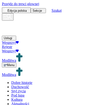
Przejdz do tresci glownej
Szukaj
Edycja
polska
Sekcje
Usługi
Wesprzyj
Rejestr
Wesprzyj
Modlitwa
Menu
Modlitwa
Dobre historie
Duchowość
Styl życia
Pod lupą
Kultura
Aktualności