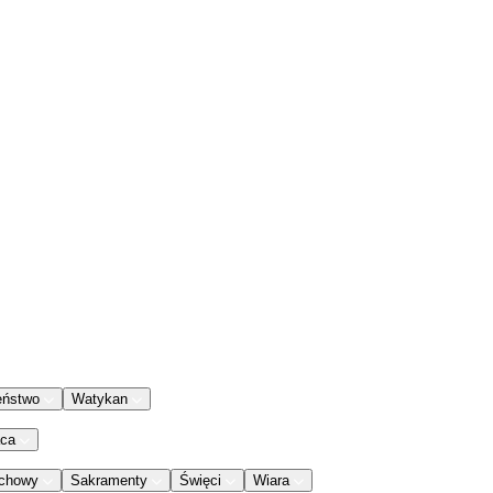
eństwo
Watykan
aca
chowy
Sakramenty
Święci
Wiara