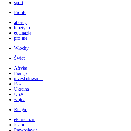
sport
Prolife
aborcja
bioetyka
eutanazja
pro-life
Włochy
Świat
Afryka
Francja
prześladowania
Rosja
Ukraina
USA
wojna
Religie
ekumenizm
Islam
Prawosławie