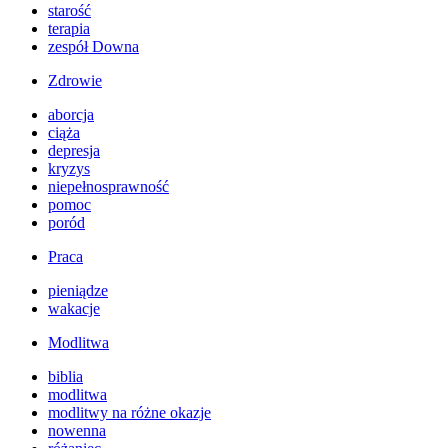
starość
terapia
zespół Downa
Zdrowie
aborcja
ciąża
depresja
kryzys
niepełnosprawność
pomoc
poród
Praca
pieniądze
wakacje
Modlitwa
biblia
modlitwa
modlitwy na różne okazje
nowenna