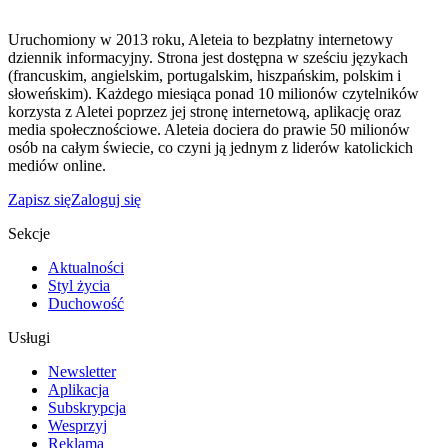
Uruchomiony w 2013 roku, Aleteia to bezpłatny internetowy
dziennik informacyjny. Strona jest dostępna w sześciu językach
(francuskim, angielskim, portugalskim, hiszpańskim, polskim i
słoweńskim). Każdego miesiąca ponad 10 milionów czytelników
korzysta z Aletei poprzez jej stronę internetową, aplikację oraz
media społecznościowe. Aleteia dociera do prawie 50 milionów
osób na całym świecie, co czyni ją jednym z liderów katolickich
mediów online.
Zapisz się
Zaloguj się
Sekcje
Aktualności
Styl życia
Duchowość
Usługi
Newsletter
Aplikacja
Subskrypcja
Wesprzyj
Reklama