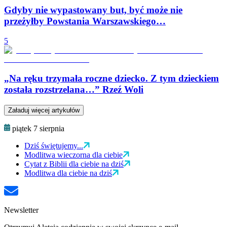
Gdyby nie wypastowany but, być może nie
przeżyłby Powstania Warszawskiego…
5
„Na ręku trzymała roczne dziecko. Z tym dzieckiem
została rozstrzelana…” Rzeź Woli
Załaduj więcej artykułów
piątek 7 sierpnia
Dziś świętujemy...
Modlitwa wieczorna dla ciebie
Cytat z Biblii dla ciebie na dziś
Modlitwa dla ciebie na dziś
Newsletter