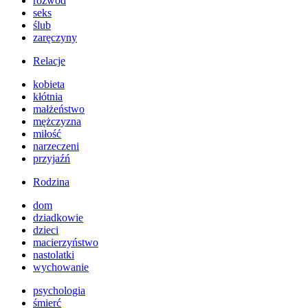
rozwód
seks
ślub
zaręczyny
Relacje
kobieta
kłótnia
małżeństwo
mężczyzna
miłość
narzeczeni
przyjaźń
Rodzina
dom
dziadkowie
dzieci
macierzyństwo
nastolatki
wychowanie
psychologia
śmierć