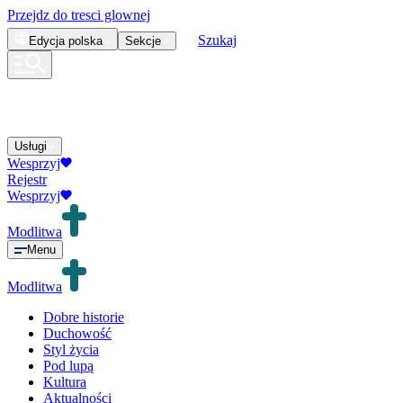
Przejdz do tresci glownej
Szukaj
Edycja
polska
Sekcje
Usługi
Wesprzyj
Rejestr
Wesprzyj
Modlitwa
Menu
Modlitwa
Dobre historie
Duchowość
Styl życia
Pod lupą
Kultura
Aktualności