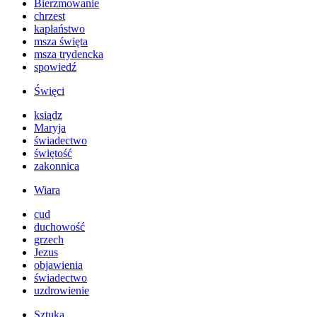
Bierzmowanie
chrzest
kapłaństwo
msza święta
msza trydencka
spowiedź
Święci
ksiądz
Maryja
świadectwo
świętość
zakonnica
Wiara
cud
duchowość
grzech
Jezus
objawienia
świadectwo
uzdrowienie
Sztuka