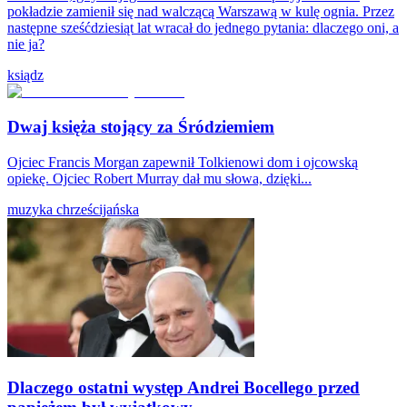
pokładzie zamienił się nad walczącą Warszawą w kulę ognia. Przez
następne sześćdziesiąt lat wracał do jednego pytania: dlaczego oni, a
nie ja?
ksiądz
Dwaj księża stojący za Śródziemiem
Ojciec Francis Morgan zapewnił Tolkienowi dom i ojcowską
opiekę. Ojciec Robert Murray dał mu słowa, dzięki...
muzyka chrześcijańska
Dlaczego ostatni występ Andrei Bocellego przed