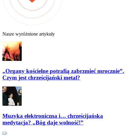
Nasze wyróżnione artykuły
„Organy kościelne potrafią zabrzmieć mrocznie”.
Czym jest chrześcijański metal?
Muzyka elektroniczna i… chrześcijańska
medytacja? „Bóg daje wolność!”