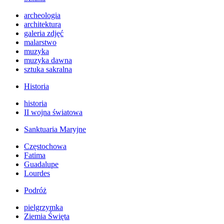
archeologia
architektura
galeria zdjęć
malarstwo
muzyka
muzyka dawna
sztuka sakralna
Historia
historia
II wojna światowa
Sanktuaria Maryjne
Częstochowa
Fatima
Guadalupe
Lourdes
Podróż
pielgrzymka
Ziemia Święta