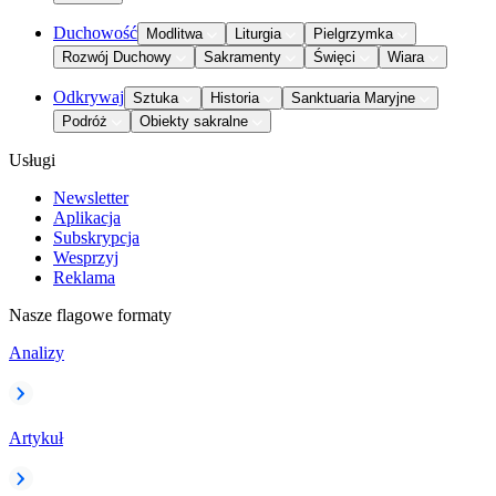
Duchowość
Modlitwa
Liturgia
Pielgrzymka
Rozwój Duchowy
Sakramenty
Święci
Wiara
Odkrywaj
Sztuka
Historia
Sanktuaria Maryjne
Podróż
Obiekty sakralne
Usługi
Newsletter
Aplikacja
Subskrypcja
Wesprzyj
Reklama
Nasze flagowe formaty
Analizy
Artykuł