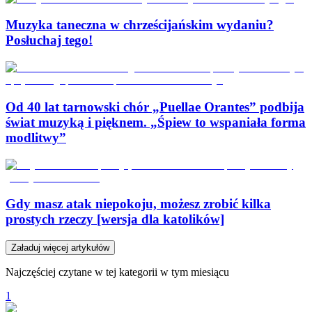
Muzyka taneczna w chrześcijańskim wydaniu?
Posłuchaj tego!
Od 40 lat tarnowski chór „Puellae Orantes” podbija
świat muzyką i pięknem. „Śpiew to wspaniała forma
modlitwy”
Gdy masz atak niepokoju, możesz zrobić kilka
prostych rzeczy [wersja dla katolików]
Załaduj więcej artykułów
Najczęściej czytane w tej kategorii w tym miesiącu
1