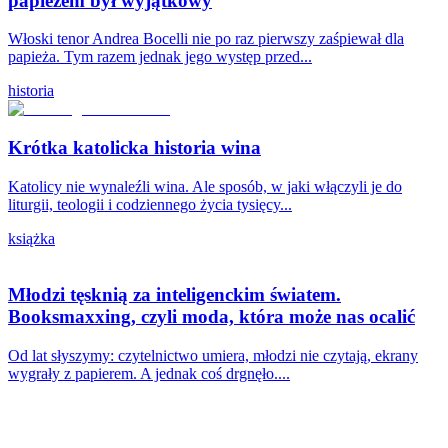
papieżem był wyjątkowy
Włoski tenor Andrea Bocelli nie po raz pierwszy zaśpiewał dla
papieża. Tym razem jednak jego występ przed...
historia
Krótka katolicka historia wina
Katolicy nie wynaleźli wina. Ale sposób, w jaki włączyli je do
liturgii, teologii i codziennego życia tysięcy...
książka
Młodzi tęsknią za inteligenckim światem.
Booksmaxxing, czyli moda, która może nas ocalić
Od lat słyszymy: czytelnictwo umiera, młodzi nie czytają, ekrany
wygrały z papierem. A jednak coś drgnęło....