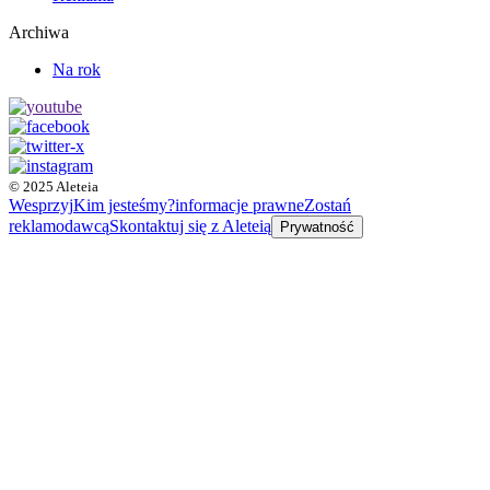
Archiwa
Na rok
© 2025 Aleteia
Wesprzyj
Kim jesteśmy?
informacje prawne
Zostań
reklamodawcą
Skontaktuj się z Aleteią
Prywatność