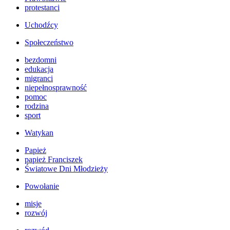
protestanci
Uchodźcy
Społeczeństwo
bezdomni
edukacja
migranci
niepełnosprawność
pomoc
rodzina
sport
Watykan
Papież
papież Franciszek
Światowe Dni Młodzieży
Powołanie
misje
rozwój