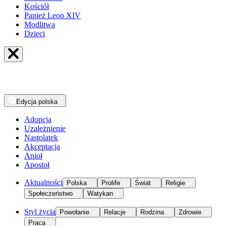
Kościół
Papież Leon XIV
Modlitwa
Dzieci
Edycja
polska
Adopcja
Uzależnienie
Nastolatek
Akceptacja
Anioł
Apostoł
Aktualności
Polska
Prolife
Świat
Religie
Społeczeństwo
Watykan
Styl życia
Powołanie
Relacje
Rodzina
Zdrowie
Praca