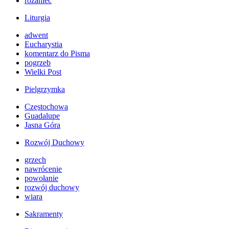
różaniec
Liturgia
adwent
Eucharystia
komentarz do Pisma
pogrzeb
Wielki Post
Pielgrzymka
Częstochowa
Guadalupe
Jasna Góra
Rozwój Duchowy
grzech
nawrócenie
powołanie
rozwój duchowy
wiara
Sakramenty