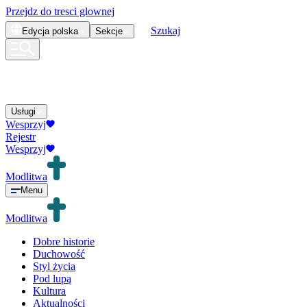
Przejdz do tresci glownej
Szukaj
Edycja
polska
Sekcje
Usługi
Wesprzyj
Rejestr
Wesprzyj
Modlitwa
Menu
Modlitwa
Dobre historie
Duchowość
Styl życia
Pod lupą
Kultura
Aktualności