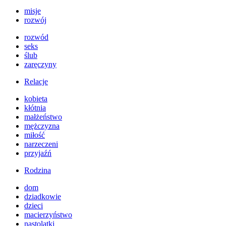
misje
rozwój
rozwód
seks
ślub
zaręczyny
Relacje
kobieta
kłótnia
małżeństwo
mężczyzna
miłość
narzeczeni
przyjaźń
Rodzina
dom
dziadkowie
dzieci
macierzyństwo
nastolatki