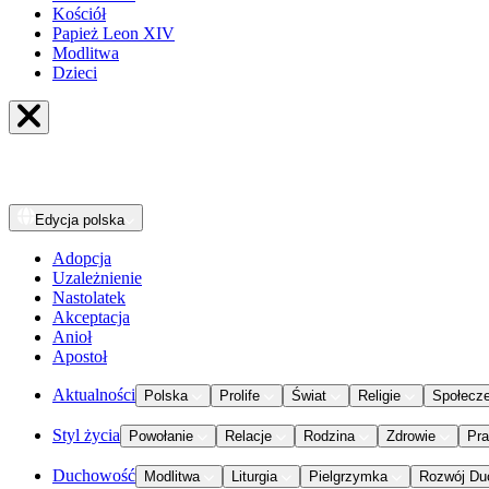
Kościół
Papież Leon XIV
Modlitwa
Dzieci
Edycja
polska
Adopcja
Uzależnienie
Nastolatek
Akceptacja
Anioł
Apostoł
Aktualności
Polska
Prolife
Świat
Religie
Społecz
Styl życia
Powołanie
Relacje
Rodzina
Zdrowie
Pr
Duchowość
Modlitwa
Liturgia
Pielgrzymka
Rozwój Du