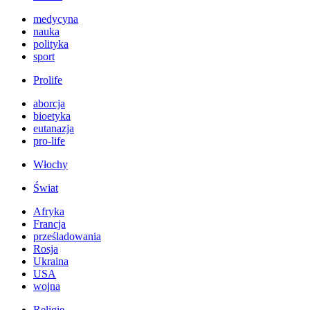
medycyna
nauka
polityka
sport
Prolife
aborcja
bioetyka
eutanazja
pro-life
Włochy
Świat
Afryka
Francja
prześladowania
Rosja
Ukraina
USA
wojna
Religie