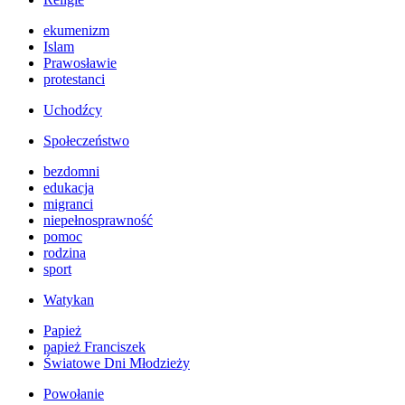
ekumenizm
Islam
Prawosławie
protestanci
Uchodźcy
Społeczeństwo
bezdomni
edukacja
migranci
niepełnosprawność
pomoc
rodzina
sport
Watykan
Papież
papież Franciszek
Światowe Dni Młodzieży
Powołanie