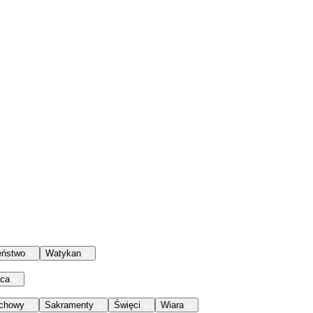
eństwo
Watykan
aca
chowy
Sakramenty
Święci
Wiara