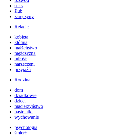
rozwód
seks
ślub
zaręczyny
Relacje
kobieta
kłótnia
małżeństwo
mężczyzna
miłość
narzeczeni
przyjaźń
Rodzina
dom
dziadkowie
dzieci
macierzyństwo
nastolatki
wychowanie
psychologia
śmierć