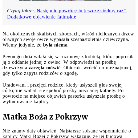
Czytaj także:
„Następnie powrócę tu jeszcze siódmy raz”.
Dodatkowe objawienie fatimskie
Na okolicznych skalistych zboczach, wśród nielicznych drzew
oliwnych swoje owce wypasała szesnastoletnia dziewczyna.
Wiemy jedynie, że
była niema
.
Pewnego dnia wdała się w rozmowę z kobietą, która poprosiła
ją o oddanie jednej z owiec. W odpowiedzi na prośbę
dziewczyna
zaczęła mówić
. Obiecała wrócić do nieznajomej,
gdy tylko zapyta rodziców o zgodę.
Uradowani i przejęci rodzice, kiedy usłyszeli głos swojej
córki, nie wahali się spełnić prośby nieznanej kobiety. Po
powrocie na miejsce objawień pasterka usłyszała prośbę o
wybudowanie kaplicy.
Matka Boża z Pokrzyw
Nie znamy daty objawień. Najstarsze spisane wspomnienie o
kaplicy Matki Bożej z Pokrzyw wskazuje, że jej budowa