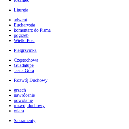
różaniec
Liturgia
adwent
Eucharystia
komentarz do Pisma
pogrzeb
Wielki Post
Pielgrzymka
Częstochowa
Guadalupe
Jasna Góra
Rozwój Duchowy
grzech
nawrócenie
powołanie
rozwój duchowy
wiara
Sakramenty