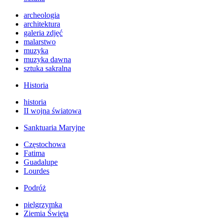
archeologia
architektura
galeria zdjęć
malarstwo
muzyka
muzyka dawna
sztuka sakralna
Historia
historia
II wojna światowa
Sanktuaria Maryjne
Częstochowa
Fatima
Guadalupe
Lourdes
Podróż
pielgrzymka
Ziemia Święta