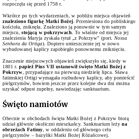
rozpoczęła się przed 1758 r.
Wkrótce po tych wydarzeniach, w pobliżu miejsca objawień
znaleziono figurkę Matki Bożej
. Przeniesiona do pobliskiego
kościoła, zniknęła. Znaleziono ją ponownie w tym samym
miejscu,
stojącą w pokrzywach
. To właśnie od miejsca jej
znalezienia Maryja zyskała tytuł „z Pokrzyw” (port.
Nossa
Senhora da Ortiga
). Dopiero umieszczenie jej w nowo
wybudowanej kaplicy zapobiegło ponownemu zniknięciu.
Znaczenie miejscowych objawień zwiększyło się, kiedy w
1801 r.
papież Pius VII ustanowił święto Matki Bożej z
Pokrzyw
, przypadające na pierwszą niedzielę lipca. Sława
fatimskiej Ortigi wymagała rozbudowy kaplicy, aby pomieścić
pielgrzymów, bowiem jeszcze przez kolejne dwa dni można
uzyskać odpust zupełny, nawiedzając sanktuarium.
Święto namiotów
Obecnie w obchodach święta Matki Bożej z Pokrzyw biorą
udział głównie okoliczni mieszkańcy. Sanktuarium leży
na
obrzeżach Fatimy
, w oddaleniu od głównego celu
pielgrzymów – bazyliki Matki Bożej Różańcowej.