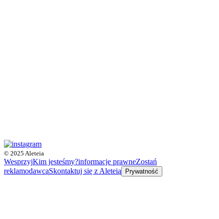
© 2025 Aleteia
Wesprzyj
Kim jesteśmy?
informacje prawne
Zostań
reklamodawcą
Skontaktuj się z Aleteią
Prywatność