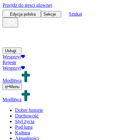
Przejdz do tresci glownej
Szukaj
Edycja
polska
Sekcje
Usługi
Wesprzyj
Rejestr
Wesprzyj
Modlitwa
Menu
Modlitwa
Dobre historie
Duchowość
Styl życia
Pod lupą
Kultura
Aktualności