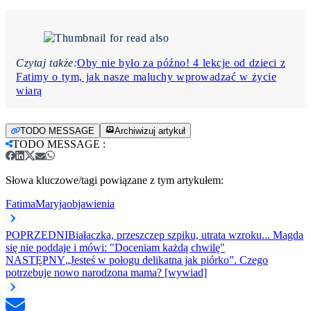
Czytaj także:
Oby nie było za późno! 4 lekcje od dzieci z
Fatimy o tym, jak nasze maluchy wprowadzać w życie
wiarą
TODO MESSAGE
Archiwizuj artykuł
TODO MESSAGE
:
Słowa kluczowe/tagi powiązane z tym artykułem:
Fatima
Maryja
objawienia
POPRZEDNI
Białaczka, przeszczep szpiku, utrata wzroku... Magda
się nie poddaje i mówi: "Doceniam każdą chwilę"
NASTĘPNY
„Jesteś w połogu delikatna jak piórko”. Czego
potrzebuje nowo narodzona mama? [wywiad]