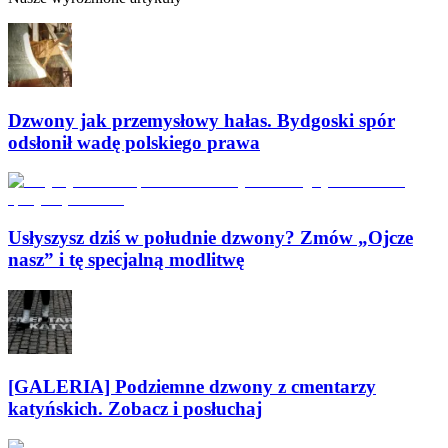
Dzwony jak przemysłowy hałas. Bydgoski spór
odsłonił wadę polskiego prawa
Usłyszysz dziś w południe dzwony? Zmów „Ojcze
nasz” i tę specjalną modlitwę
[GALERIA] Podziemne dzwony z cmentarzy
katyńskich. Zobacz i posłuchaj