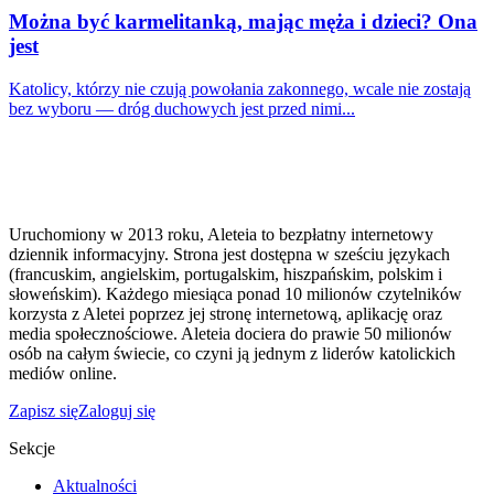
Można być karmelitanką, mając męża i dzieci? Ona
jest
Katolicy, którzy nie czują powołania zakonnego, wcale nie zostają
bez wyboru — dróg duchowych jest przed nimi...
Uruchomiony w 2013 roku, Aleteia to bezpłatny internetowy
dziennik informacyjny. Strona jest dostępna w sześciu językach
(francuskim, angielskim, portugalskim, hiszpańskim, polskim i
słoweńskim). Każdego miesiąca ponad 10 milionów czytelników
korzysta z Aletei poprzez jej stronę internetową, aplikację oraz
media społecznościowe. Aleteia dociera do prawie 50 milionów
osób na całym świecie, co czyni ją jednym z liderów katolickich
mediów online.
Zapisz się
Zaloguj się
Sekcje
Aktualności