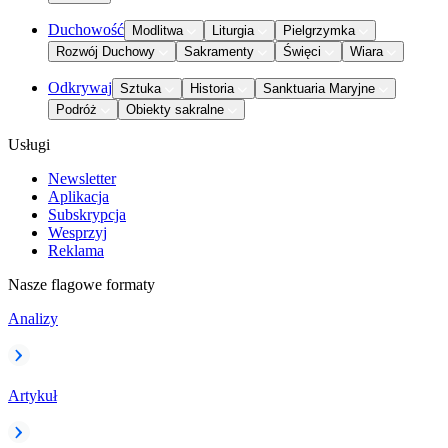
Duchowość
Modlitwa
Liturgia
Pielgrzymka
Rozwój Duchowy
Sakramenty
Święci
Wiara
Odkrywaj
Sztuka
Historia
Sanktuaria Maryjne
Podróż
Obiekty sakralne
Usługi
Newsletter
Aplikacja
Subskrypcja
Wesprzyj
Reklama
Nasze flagowe formaty
Analizy
Artykuł