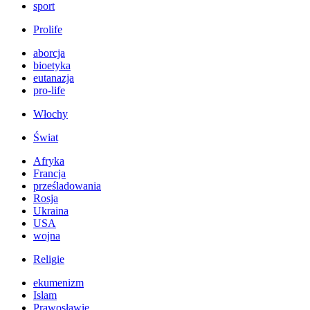
sport
Prolife
aborcja
bioetyka
eutanazja
pro-life
Włochy
Świat
Afryka
Francja
prześladowania
Rosja
Ukraina
USA
wojna
Religie
ekumenizm
Islam
Prawosławie