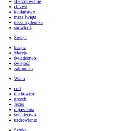
Bierzmowanie
chrzest
kapłaństwo
msza święta
msza trydencka
spowiedź
Święci
ksiądz
Maryja
świadectwo
świętość
zakonnica
Wiara
cud
duchowość
grzech
Jezus
objawienia
świadectwo
uzdrowienie
Sztuka