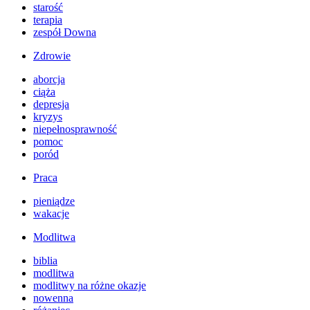
starość
terapia
zespół Downa
Zdrowie
aborcja
ciąża
depresja
kryzys
niepełnosprawność
pomoc
poród
Praca
pieniądze
wakacje
Modlitwa
biblia
modlitwa
modlitwy na różne okazje
nowenna