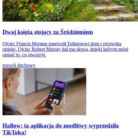
Dwaj księża stojący za Śródziemiem
Ojciec Francis Morgan zapewnił Tolkienowi dom i ojcowską
opiekę. Ojciec Robert Murray dał mu słowa, dzięki którym mógł
opisać to, co stworzył.
rozwój duchowy
Hallow: ta aplikacja do modlitwy wyprzedziła
TikToka!