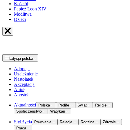
Kościół
Papież Leon XIV
Modlitwa
Dzieci
Edycja
polska
Adopcja
Uzależnienie
Nastolatek
Akceptacja
Anioł
Apostoł
Aktualności
Polska
Prolife
Świat
Religie
Społeczeństwo
Watykan
Styl życia
Powołanie
Relacje
Rodzina
Zdrowie
Praca