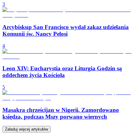
3
Arcybiskup San Francisco wydał zakaz udzielania
Komunii św. Nancy Pelosi
4
Leon XIV: Eucharystia oraz Liturgia Godzin są
oddechem życia Kościoła
5
Masakra chrześcijan w Nigerii. Zamordowano
księdza, podczas Mszy porwano wiernych
Załaduj więcej artykułów