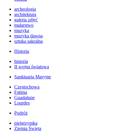
archeologia
architektura
galeria zdjęć
malarstwo
muzyka
muzyka dawna
sztuka sakralna
Historia
historia
II wojna światowa
Sanktuaria Maryjne
Częstochowa
Fatima
Guadalupe
Lourdes
Podróż
pielgrzymka
Ziemia Święta