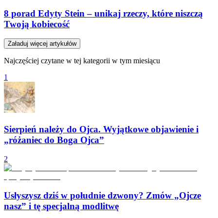
8 porad Edyty Stein – unikaj rzeczy, które niszczą
Twoją kobiecość
Załaduj więcej artykułów
Najczęściej czytane w tej kategorii w tym miesiącu
1
Sierpień należy do Ojca. Wyjątkowe objawienie i
„różaniec do Boga Ojca”
2
Usłyszysz dziś w południe dzwony? Zmów „Ojcze
nasz” i tę specjalną modlitwę