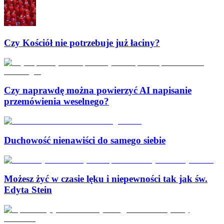
Czy Kościół nie potrzebuje już łaciny?
Czy naprawdę można powierzyć AI napisanie
przemówienia weselnego?
Duchowość nienawiści do samego siebie
Możesz żyć w czasie lęku i niepewności tak jak św.
Edyta Stein