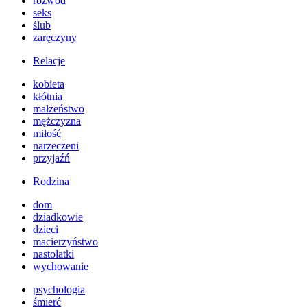
rozwód
seks
ślub
zaręczyny
Relacje
kobieta
kłótnia
małżeństwo
mężczyzna
miłość
narzeczeni
przyjaźń
Rodzina
dom
dziadkowie
dzieci
macierzyństwo
nastolatki
wychowanie
psychologia
śmierć