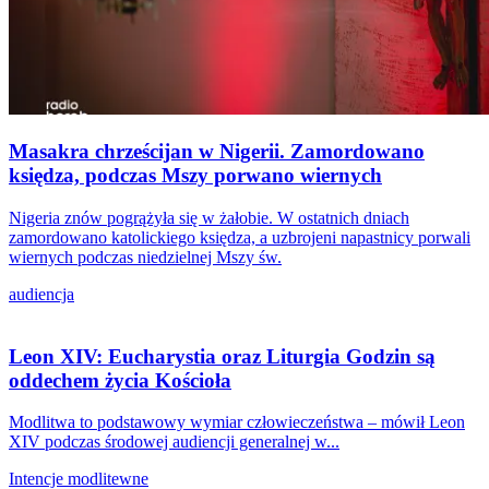
Masakra chrześcijan w Nigerii. Zamordowano
księdza, podczas Mszy porwano wiernych
Nigeria znów pogrążyła się w żałobie. W ostatnich dniach
zamordowano katolickiego księdza, a uzbrojeni napastnicy porwali
wiernych podczas niedzielnej Mszy św.
audiencja
Leon XIV: Eucharystia oraz Liturgia Godzin są
oddechem życia Kościoła
Modlitwa to podstawowy wymiar człowieczeństwa – mówił Leon
XIV podczas środowej audiencji generalnej w...
Intencje modlitewne