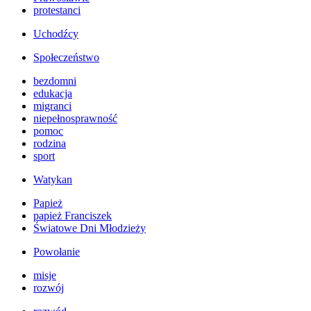
protestanci
Uchodźcy
Społeczeństwo
bezdomni
edukacja
migranci
niepełnosprawność
pomoc
rodzina
sport
Watykan
Papież
papież Franciszek
Światowe Dni Młodzieży
Powołanie
misje
rozwój