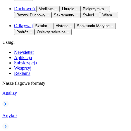
Duchowość
Modlitwa
Liturgia
Pielgrzymka
Rozwój Duchowy
Sakramenty
Święci
Wiara
Odkrywaj
Sztuka
Historia
Sanktuaria Maryjne
Podróż
Obiekty sakralne
Usługi
Newsletter
Aplikacja
Subskrypcja
Wesprzyj
Reklama
Nasze flagowe formaty
Analizy
Artykuł