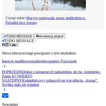
Czytaj także:
Maryja uratowała nasze małżeństwo.
Świadectwo Artura
TODO MESSAGE
Archiwizuj artykuł
TODO MESSAGE
:
Słowa kluczowe/tagi powiązane z tym artykułem:
Intencje modlitewne
małżeństwo
papież Franciszek
POPRZEDNI
Jedno z najstarszych nabożeństw do św. Antoniego.
Znasz je? [WIDEO]
NASTĘPNY
Kolumbijczycy zobaczyli na tym zdjęciu „Jezusa”.
Szybko stało się wiralem
Newsletter