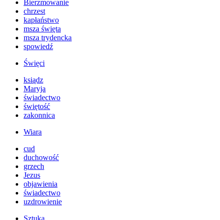
Bierzmowanie
chrzest
kapłaństwo
msza święta
msza trydencka
spowiedź
Święci
ksiądz
Maryja
świadectwo
świętość
zakonnica
Wiara
cud
duchowość
grzech
Jezus
objawienia
świadectwo
uzdrowienie
Sztuka