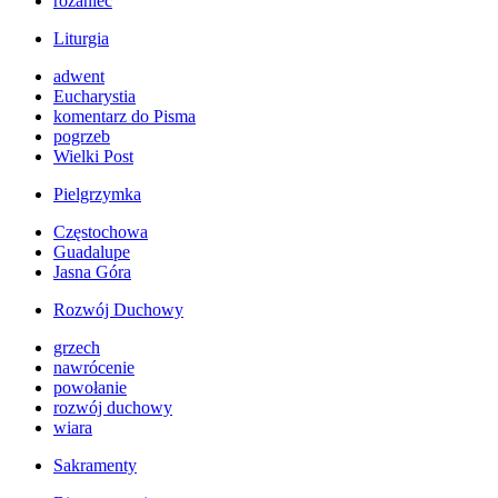
różaniec
Liturgia
adwent
Eucharystia
komentarz do Pisma
pogrzeb
Wielki Post
Pielgrzymka
Częstochowa
Guadalupe
Jasna Góra
Rozwój Duchowy
grzech
nawrócenie
powołanie
rozwój duchowy
wiara
Sakramenty