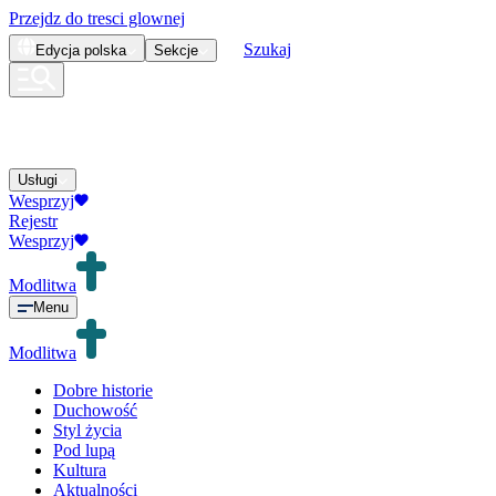
Przejdz do tresci glownej
Szukaj
Edycja
polska
Sekcje
Usługi
Wesprzyj
Rejestr
Wesprzyj
Modlitwa
Menu
Modlitwa
Dobre historie
Duchowość
Styl życia
Pod lupą
Kultura
Aktualności