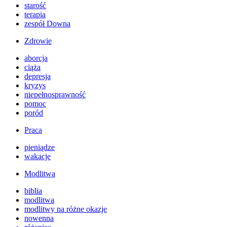
starość
terapia
zespół Downa
Zdrowie
aborcja
ciąża
depresja
kryzys
niepełnosprawność
pomoc
poród
Praca
pieniądze
wakacje
Modlitwa
biblia
modlitwa
modlitwy na różne okazje
nowenna