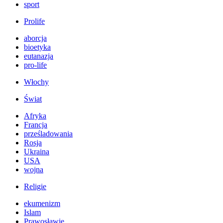
sport
Prolife
aborcja
bioetyka
eutanazja
pro-life
Włochy
Świat
Afryka
Francja
prześladowania
Rosja
Ukraina
USA
wojna
Religie
ekumenizm
Islam
Prawosławie