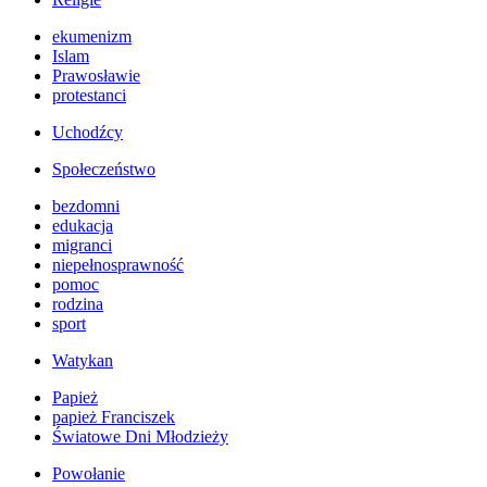
ekumenizm
Islam
Prawosławie
protestanci
Uchodźcy
Społeczeństwo
bezdomni
edukacja
migranci
niepełnosprawność
pomoc
rodzina
sport
Watykan
Papież
papież Franciszek
Światowe Dni Młodzieży
Powołanie