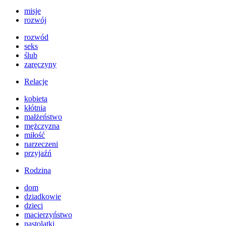
misje
rozwój
rozwód
seks
ślub
zaręczyny
Relacje
kobieta
kłótnia
małżeństwo
mężczyzna
miłość
narzeczeni
przyjaźń
Rodzina
dom
dziadkowie
dzieci
macierzyństwo
nastolatki