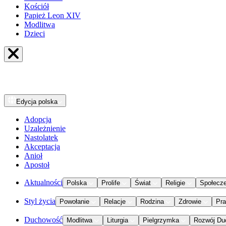
Kościół
Papież Leon XIV
Modlitwa
Dzieci
Edycja
polska
Adopcja
Uzależnienie
Nastolatek
Akceptacja
Anioł
Apostoł
Aktualności
Polska
Prolife
Świat
Religie
Społecz
Styl życia
Powołanie
Relacje
Rodzina
Zdrowie
Pr
Duchowość
Modlitwa
Liturgia
Pielgrzymka
Rozwój Du