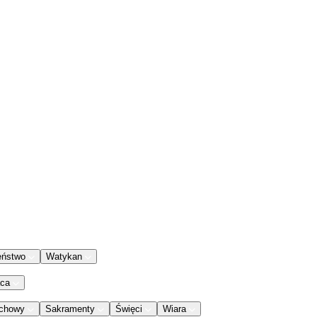
eństwo
Watykan
aca
chowy
Sakramenty
Święci
Wiara