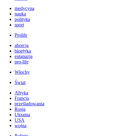
medycyna
nauka
polityka
sport
Prolife
aborcja
bioetyka
eutanazja
pro-life
Włochy
Świat
Afryka
Francja
prześladowania
Rosja
Ukraina
USA
wojna
Religie