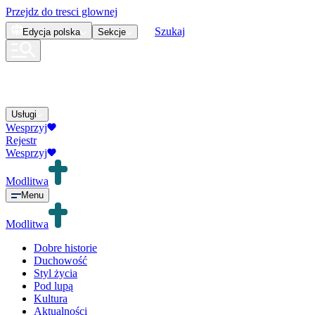
Przejdz do tresci glownej
Szukaj
Edycja
polska
Sekcje
Usługi
Wesprzyj
Rejestr
Wesprzyj
Modlitwa
Menu
Modlitwa
Dobre historie
Duchowość
Styl życia
Pod lupą
Kultura
Aktualności