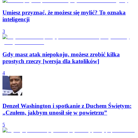
Umiesz przyznać, że możesz się mylić? To oznaka
inteligencji
3
Gdy masz atak niepokoju, możesz zrobić kilka
prostych rzeczy [wersja dla katolików]
4
Denzel Washington i spotkanie z Duchem Świętym:
„Czułem, jakbym unosił się w powietrzu”
5