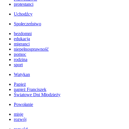
protestanci
Uchodźcy
Społeczeństwo
bezdomni
edukacja
migranci
niepełnosprawność
pomoc
rodzina
sport
Watykan
Papież
papież Franciszek
Światowe Dni Młodzieży
Powołanie
misje
rozwój