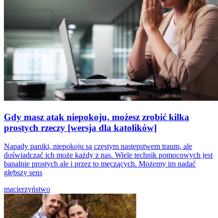
Gdy masz atak niepokoju, możesz zrobić kilka
prostych rzeczy [wersja dla katolików]
Napady paniki, niepokoju są częstym następstwem traum, ale
doświadczać ich może każdy z nas. Wiele technik pomocowych jest
banalnie prostych ale i przez to męczących. Możemy im nadać
głębszy sens
macierzyństwo