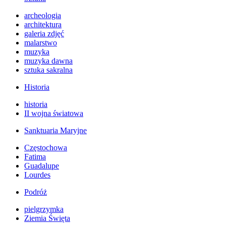
archeologia
architektura
galeria zdjęć
malarstwo
muzyka
muzyka dawna
sztuka sakralna
Historia
historia
II wojna światowa
Sanktuaria Maryjne
Częstochowa
Fatima
Guadalupe
Lourdes
Podróż
pielgrzymka
Ziemia Święta