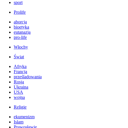
sport
Prolife
aborcja
bioetyka
eutanazja
pro-life
Włochy
Świat
Afryka
Francja
prześladowania
Rosja
Ukraina
USA
wojna
Religie
ekumenizm
Islam
Prawosławie