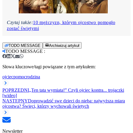
Czytaj także:
10 mężczyzn, którym ojcostwo pomogło
zostać świętymi
TODO MESSAGE
Archiwizuj artykuł
TODO MESSAGE
:
Słowa kluczowe/tagi powiązane z tym artykułem:
ojciec
pomoc
rodzina
POPRZEDNI
„Ten tata wymiata!” Czyli ojciec kontra... trojaczki
[wideo]
NASTĘPNY
Doprowadzić swe dzieci do nieba: najwyższa miara
ojcostwa? Święci, którzy wychowali świętych
Newsletter