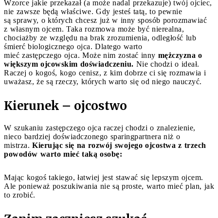
Wzorce jakie przekazał (a może nadal przekazuje) twój ojciec,
nie zawsze będą właściwe. Gdy jesteś tatą, to pewnie
są sprawy, o których chcesz już w inny sposób porozmawiać
z własnym ojcem. Taka rozmowa może być nierealna,
chociażby ze względu na brak zrozumienia, odległość lub
śmierć biologicznego ojca. Dlatego warto
mieć zastępczego ojca. Może nim zostać inny
mężczyzna o
większym ojcowskim doświadczeniu.
Nie chodzi o ideał.
Raczej o kogoś, kogo cenisz, z kim dobrze ci się rozmawia i
uważasz, że są rzeczy, których warto się od niego nauczyć.
Kierunek – ojc
ostwo
W szukaniu zastępczego ojca raczej chodzi o znalezienie,
nieco bardziej doświadczonego sparingpartnera niż o
mistrza.
Kierując się na rozwój swojego ojcostwa z trzech
powodów warto mieć taką osobę:
Mając kogoś takiego, łatwiej jest stawać się lepszym ojcem.
Ale ponieważ poszukiwania nie są proste, warto mieć plan, jak
to zrobić.