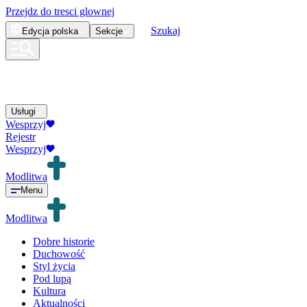
Przejdz do tresci glownej
Szukaj
Edycja
polska
Sekcje
Usługi
Wesprzyj
Rejestr
Wesprzyj
Modlitwa
Menu
Modlitwa
Dobre historie
Duchowość
Styl życia
Pod lupą
Kultura
Aktualności