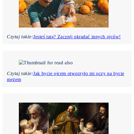
Czytaj także:
Jesteś tatą? Zacznij okradać innych ojców!
Czytaj także:
Jak bycie ojcem otworzyło mi oczy na bycie
mężem