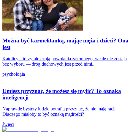
Można być karmelitanką, mając męża i dzieci? Ona
jest
Katolicy, którzy nie czują powołania zakonnego, wcale nie zostają
bez wyboru — dróg duchowych jest przed nimi...
psychologia
Umiesz przyznać, że możesz się mylić? To oznaka
inteligencji
Naprawdę bystrzy ludzie potrafią przyznać, że nie mają racji.
Dlaczego miałoby to być oznaką mądrości?
święci