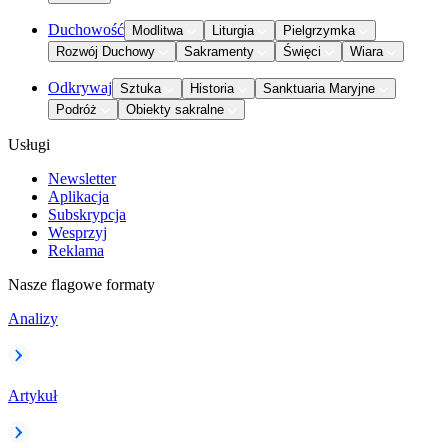
Duchowość
Modlitwa
Liturgia
Pielgrzymka
Rozwój Duchowy
Sakramenty
Święci
Wiara
Odkrywaj
Sztuka
Historia
Sanktuaria Maryjne
Podróż
Obiekty sakralne
Usługi
Newsletter
Aplikacja
Subskrypcja
Wesprzyj
Reklama
Nasze flagowe formaty
Analizy
Artykuł