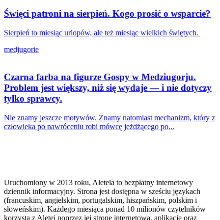
Święci patroni na sierpień. Kogo prosić o wsparcie?
Sierpień to miesiąc urlopów, ale też miesiąc wielkich świętych.
medjugorie
Czarna farba na figurze Gospy w Medziugorju.
Problem jest większy, niż się wydaje — i nie dotyczy
tylko sprawcy.
Nie znamy jeszcze motywów. Znamy natomiast mechanizm, który z
człowieka po nawróceniu robi mówcę jeżdżącego po...
Uruchomiony w 2013 roku, Aleteia to bezpłatny internetowy
dziennik informacyjny. Strona jest dostępna w sześciu językach
(francuskim, angielskim, portugalskim, hiszpańskim, polskim i
słoweńskim). Każdego miesiąca ponad 10 milionów czytelników
korzysta z Aletei poprzez jej stronę internetową, aplikację oraz