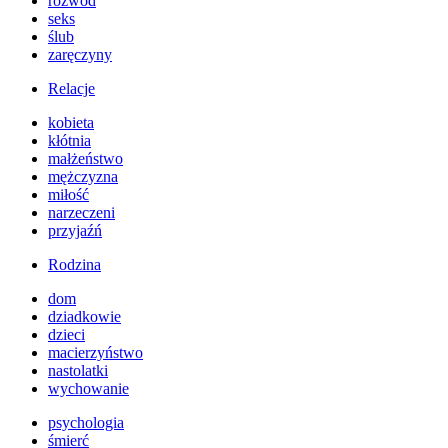
rozwód
seks
ślub
zaręczyny
Relacje
kobieta
kłótnia
małżeństwo
mężczyzna
miłość
narzeczeni
przyjaźń
Rodzina
dom
dziadkowie
dzieci
macierzyństwo
nastolatki
wychowanie
psychologia
śmierć