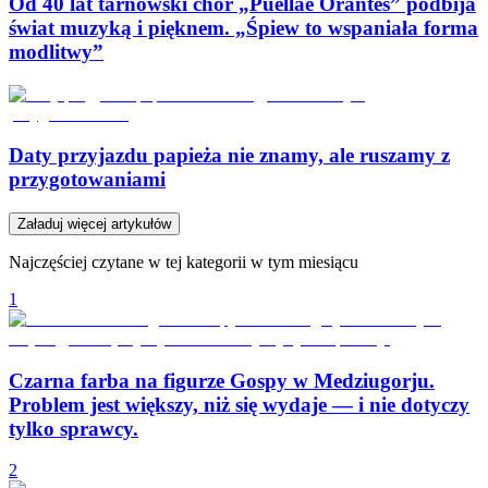
Od 40 lat tarnowski chór „Puellae Orantes” podbija
świat muzyką i pięknem. „Śpiew to wspaniała forma
modlitwy”
Daty przyjazdu papieża nie znamy, ale ruszamy z
przygotowaniami
Załaduj więcej artykułów
Najczęściej czytane w tej kategorii w tym miesiącu
1
Czarna farba na figurze Gospy w Medziugorju.
Problem jest większy, niż się wydaje — i nie dotyczy
tylko sprawcy.
2