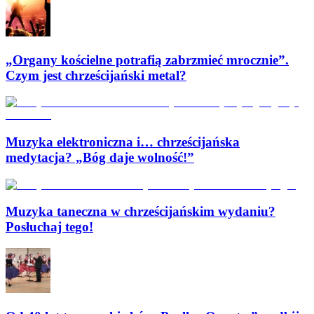
„Organy kościelne potrafią zabrzmieć mrocznie”.
Czym jest chrześcijański metal?
Muzyka elektroniczna i… chrześcijańska
medytacja? „Bóg daje wolność!”
Muzyka taneczna w chrześcijańskim wydaniu?
Posłuchaj tego!