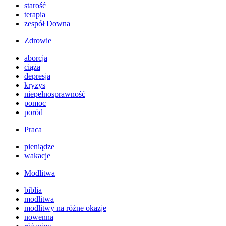
starość
terapia
zespół Downa
Zdrowie
aborcja
ciąża
depresja
kryzys
niepełnosprawność
pomoc
poród
Praca
pieniądze
wakacje
Modlitwa
biblia
modlitwa
modlitwy na różne okazje
nowenna