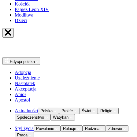
Kościół
Papież Leon XIV
Modlitwa
Dzieci
Edycja
polska
Adopcja
Uzależnienie
Nastolatek
Akceptacja
Anioł
Apostoł
Aktualności
Polska
Prolife
Świat
Religie
Społeczeństwo
Watykan
Styl życia
Powołanie
Relacje
Rodzina
Zdrowie
Praca