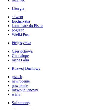
różaniec
Liturgia
adwent
Eucharystia
komentarz do Pisma
pogrzeb
Wielki Post
Pielgrzymka
Częstochowa
Guadalupe
Jasna Góra
Rozwój Duchowy
grzech
nawrócenie
powołanie
rozwój duchowy
wiara
Sakramenty