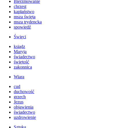
Bierzmowanie
chrzest
kapłaństwo
msza święta
msza trydencka
spowiedź
Święci
ksiądz
Maryja
świadectwo
świętość
zakonnica
Wiara
cud
duchowość
grzech
Jezus
objawienia
świadectwo
uzdrowienie
Sztuka