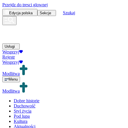
Przejdz do tresci glownej
Szukaj
Edycja
polska
Sekcje
Usługi
Wesprzyj
Rejestr
Wesprzyj
Modlitwa
Menu
Modlitwa
Dobre historie
Duchowość
Styl życia
Pod lupą
Kultura
Aktualności