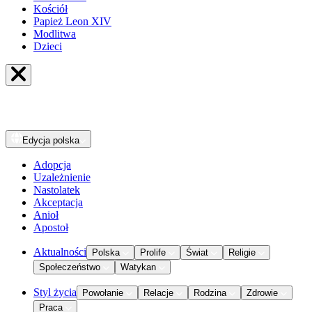
Kościół
Papież Leon XIV
Modlitwa
Dzieci
Edycja
polska
Adopcja
Uzależnienie
Nastolatek
Akceptacja
Anioł
Apostoł
Aktualności
Polska
Prolife
Świat
Religie
Społeczeństwo
Watykan
Styl życia
Powołanie
Relacje
Rodzina
Zdrowie
Praca