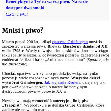
Benedyktyni z Tyńca warzą piwo. Na razie
dostępne dwa smaki
Czytaj artykuł
Mnisi i piwo?
Minęło ponad 200 lat, odkąd
opactwo Grimbergen
musiało
zaprzestać warzenia piwa.
Browar klasztorny działał od XII
w do 1798 r
. Wtedy to wojska francuskie dwukrotnie w ciągu
roku spaliły klasztor. Z doświadczeń pożarów zaczerpnęli swój
emblemat feniksa i hasło „Ardet nec consumitur” (
Spalone, ale
nie zniszczone
).
Chociaż opactwo wstrzymało produkcję, wciąż na rynku
pozostaje wiele rozpoznawalnych nazw.
Wszystko dzięki
wytwórni Grimbergen
.
Jak wyjaśnia Reuters
, dzieje się tak,
ponieważ opactwo sprzedało nazwę komercyjnym
dystrybutorom piwa w połowie XX w.
Nowe piwa mają wzmocnić
komercyjną linię piw
„Trappist”
. Wyprodukuje je duńska Grupa Carlsberg, która
zachowuje prawa do marki.