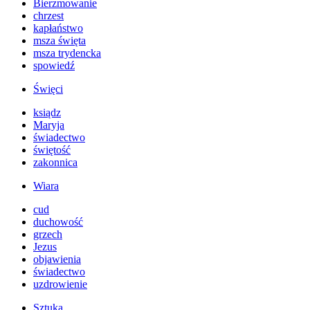
Bierzmowanie
chrzest
kapłaństwo
msza święta
msza trydencka
spowiedź
Święci
ksiądz
Maryja
świadectwo
świętość
zakonnica
Wiara
cud
duchowość
grzech
Jezus
objawienia
świadectwo
uzdrowienie
Sztuka