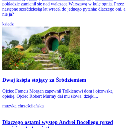
pokładzie zamienił się nad walczącą Warszawą w kulę ognia. Przez
następne sześćdziesiąt lat wracał do jednego pytania: dlaczego oni, a
nie ja?
ksiądz
Dwaj księża stojący za Śródziemiem
Ojciec Francis Morgan zapewnił Tolkienowi dom i ojcowską
opiekę. Ojciec Robert Murray dał mu słowa, dzięki...
muzyka chrześcijańska
Dlaczego ostatni występ Andrei Bocellego przed