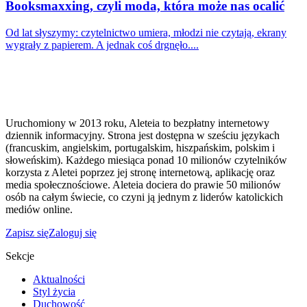
Booksmaxxing, czyli moda, która może nas ocalić
Od lat słyszymy: czytelnictwo umiera, młodzi nie czytają, ekrany
wygrały z papierem. A jednak coś drgnęło....
Uruchomiony w 2013 roku, Aleteia to bezpłatny internetowy
dziennik informacyjny. Strona jest dostępna w sześciu językach
(francuskim, angielskim, portugalskim, hiszpańskim, polskim i
słoweńskim). Każdego miesiąca ponad 10 milionów czytelników
korzysta z Aletei poprzez jej stronę internetową, aplikację oraz
media społecznościowe. Aleteia dociera do prawie 50 milionów
osób na całym świecie, co czyni ją jednym z liderów katolickich
mediów online.
Zapisz się
Zaloguj się
Sekcje
Aktualności
Styl życia
Duchowość