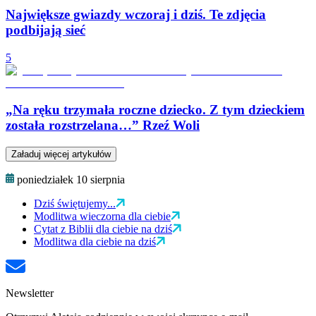
Największe gwiazdy wczoraj i dziś. Te zdjęcia
podbijają sieć
5
„Na ręku trzymała roczne dziecko. Z tym dzieckiem
została rozstrzelana…” Rzeź Woli
Załaduj więcej artykułów
poniedziałek 10 sierpnia
Dziś świętujemy...
Modlitwa wieczorna dla ciebie
Cytat z Biblii dla ciebie na dziś
Modlitwa dla ciebie na dziś
Newsletter