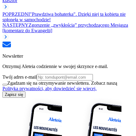
klasztor
POPRZEDNI
"Prawdziwa bohaterka". Dzięki niej ta kobieta nie
spłonęła w samochodzie!
NASTĘPNY
Zgorszenie „zwykłością” przychodzącego Mesjasza
[komentarz do Ewangelii]
Newsletter
Otrzymuj Aleteia codziennie w swojej skrzynce e-mail.
Twój adres e-mail
Zgadzam się na otrzymywanie newslettera. Zobacz naszą
Polityka prywatności, aby dowiedzieć się więcej.
Zapisz się