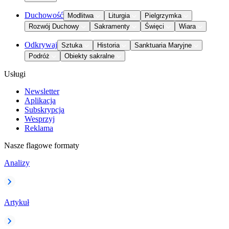
Duchowość
Modlitwa
Liturgia
Pielgrzymka
Rozwój Duchowy
Sakramenty
Święci
Wiara
Odkrywaj
Sztuka
Historia
Sanktuaria Maryjne
Podróż
Obiekty sakralne
Usługi
Newsletter
Aplikacja
Subskrypcja
Wesprzyj
Reklama
Nasze flagowe formaty
Analizy
Artykuł