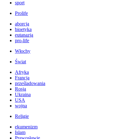
sport
Prolife
aborcja
bioetyka
eutanazja
pro-life
Włochy
Świat
Afryka
Francja
prześladowania
Rosja
Ukraina
USA
wojna
Religie
ekumenizm
Islam
Prawosławie