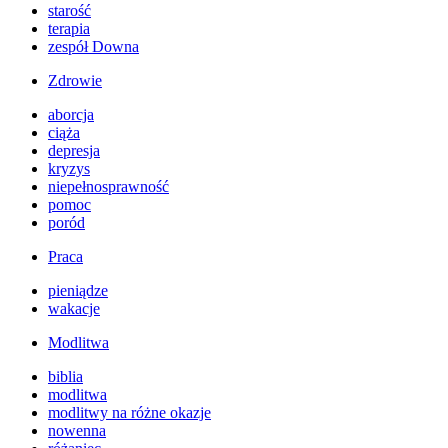
starość
terapia
zespół Downa
Zdrowie
aborcja
ciąża
depresja
kryzys
niepełnosprawność
pomoc
poród
Praca
pieniądze
wakacje
Modlitwa
biblia
modlitwa
modlitwy na różne okazje
nowenna