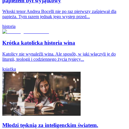
papieżem był wyjątkowy
Włoski tenor Andrea Bocelli nie po raz pierwszy zaśpiewał dla
papieża. Tym razem jednak jego występ przed...
historia
Krótka katolicka historia wina
Katolicy nie wynaleźli wina. Ale sposób, w jaki włączyli je do
liturgii, teologii i codziennego życia tysięcy...
książka
Młodzi tęsknią za inteligenckim światem.