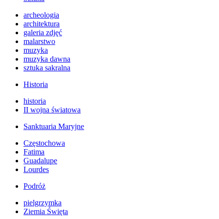
archeologia
architektura
galeria zdjęć
malarstwo
muzyka
muzyka dawna
sztuka sakralna
Historia
historia
II wojna światowa
Sanktuaria Maryjne
Częstochowa
Fatima
Guadalupe
Lourdes
Podróż
pielgrzymka
Ziemia Święta