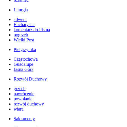
różaniec
Liturgia
adwent
Eucharystia
komentarz do Pisma
pogrzeb
Wielki Post
Pielgrzymka
Częstochowa
Guadalupe
Jasna Góra
Rozwój Duchowy
grzech
nawrócenie
powołanie
rozwój duchowy
wiara
Sakramenty