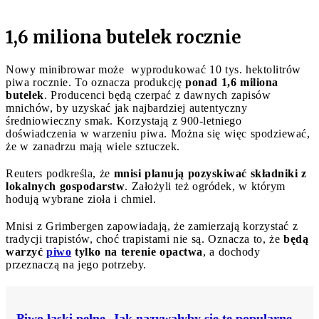
1,6 miliona butelek rocznie
Nowy minibrowar może wyprodukować 10 tys. hektolitrów
piwa rocznie. To oznacza produkcję
ponad 1,6 miliona
butelek
. Producenci będą czerpać z dawnych zapisów
mnichów, by uzyskać jak najbardziej autentyczny
średniowieczny smak. Korzystają z 900-letniego
doświadczenia w warzeniu piwa. Można się więc spodziewać,
że w zanadrzu mają wiele sztuczek.
Reuters podkreśla, że
mnisi planują pozyskiwać składniki z
lokalnych gospodarstw
. Założyli też ogródek, w którym
hodują wybrane zioła i chmiel.
Mnisi z Grimbergen zapowiadają, że zamierzają korzystać z
tradycji trapistów, choć trapistami nie są. Oznacza to, że
będą
warzyć
piwo
tylko na terenie opactwa
, a dochody
przeznaczą na jego potrzeby.
Piwo łaski pełne. Jak nazywałyby się te popularne