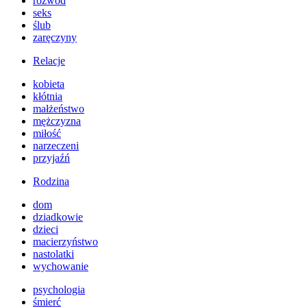
rozwód
seks
ślub
zaręczyny
Relacje
kobieta
kłótnia
małżeństwo
mężczyzna
miłość
narzeczeni
przyjaźń
Rodzina
dom
dziadkowie
dzieci
macierzyństwo
nastolatki
wychowanie
psychologia
śmierć