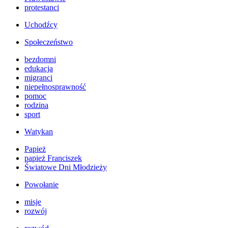
protestanci
Uchodźcy
Społeczeństwo
bezdomni
edukacja
migranci
niepełnosprawność
pomoc
rodzina
sport
Watykan
Papież
papież Franciszek
Światowe Dni Młodzieży
Powołanie
misje
rozwój