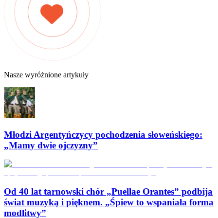
Nasze wyróżnione artykuły
Młodzi Argentyńczycy pochodzenia słoweńskiego:
„Mamy dwie ojczyzny”
Od 40 lat tarnowski chór „Puellae Orantes” podbija
świat muzyką i pięknem. „Śpiew to wspaniała forma
modlitwy”