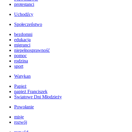
protestanci
Uchodźcy
Społeczeństwo
bezdomni
edukacja
migranci
niepełnosprawność
pomoc
rodzina
sport
Watykan
Papież
papież Franciszek
Światowe Dni Młodzieży
Powołanie
misje
rozwój