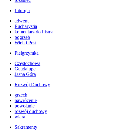
różaniec
Liturgia
adwent
Eucharystia
komentarz do Pisma
pogrzeb
Wielki Post
Pielgrzymka
Częstochowa
Guadalupe
Jasna Góra
Rozwój Duchowy
grzech
nawrócenie
powołanie
rozwój duchowy
wiara
Sakramenty