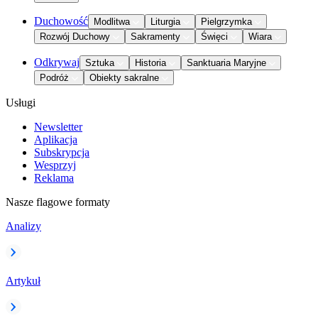
Duchowość
Modlitwa
Liturgia
Pielgrzymka
Rozwój Duchowy
Sakramenty
Święci
Wiara
Odkrywaj
Sztuka
Historia
Sanktuaria Maryjne
Podróż
Obiekty sakralne
Usługi
Newsletter
Aplikacja
Subskrypcja
Wesprzyj
Reklama
Nasze flagowe formaty
Analizy
Artykuł