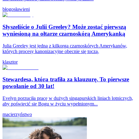
błogosławieni
Słyszeliście o Julii Greeley? Może zostać pierwszą
wyniesioną na ołtarze czarnoskórą Amerykanką
Julia Greeley jest jedną z kilkorga czarnoskórych Amerykanów,
których procesy kanonizacyjne obecnie się toczą.
klasztor
Stewardesa, która trafiła za klauzurę. To pierwsze
powołanie od 30 lat!
Evelyn porzuciła pracę w dużych singapurskich liniach lotniczych,
aby poświęcić się Bogu w życiu wypełnionym...
macierzyństwo