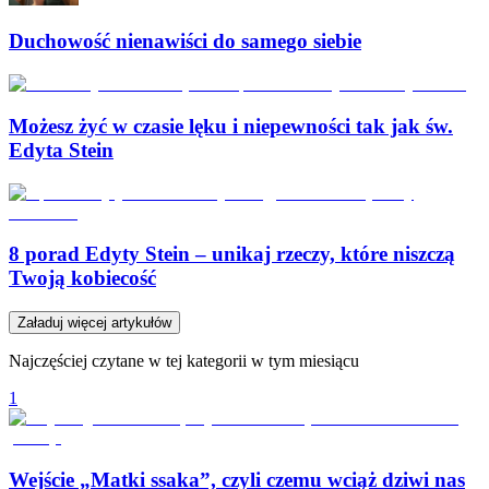
Duchowość nienawiści do samego siebie
Możesz żyć w czasie lęku i niepewności tak jak św.
Edyta Stein
8 porad Edyty Stein – unikaj rzeczy, które niszczą
Twoją kobiecość
Załaduj więcej artykułów
Najczęściej czytane w tej kategorii w tym miesiącu
1
Wejście „Matki ssaka”, czyli czemu wciąż dziwi nas