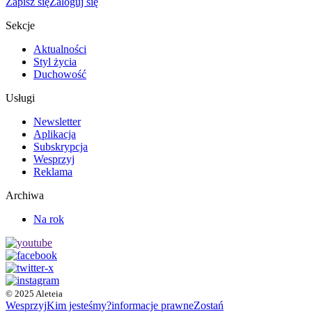
Zapisz się
Zaloguj się
Sekcje
Aktualności
Styl życia
Duchowość
Usługi
Newsletter
Aplikacja
Subskrypcja
Wesprzyj
Reklama
Archiwa
Na rok
© 2025 Aleteia
Wesprzyj
Kim jesteśmy?
informacje prawne
Zostań