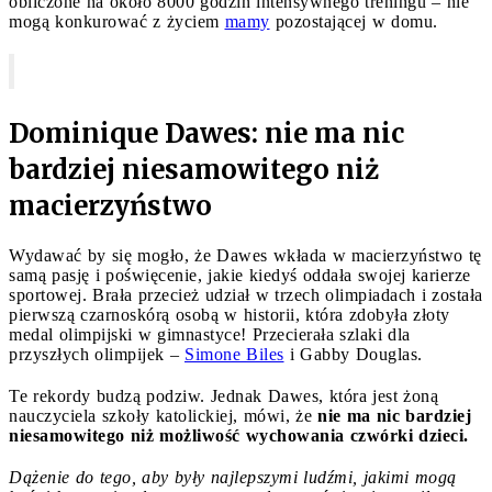
obliczone na około 8000 godzin intensywnego treningu – nie
mogą konkurować z życiem
mamy
pozostającej w domu.
Dominique Dawes: nie ma nic
bardziej niesamowitego niż
macierzyństwo
Wydawać by się mogło, że Dawes wkłada w macierzyństwo tę
samą pasję i poświęcenie, jakie kiedyś oddała swojej karierze
sportowej. Brała przecież udział w trzech olimpiadach i została
pierwszą czarnoskórą osobą w historii, która zdobyła złoty
medal olimpijski w gimnastyce! Przecierała szlaki dla
przyszłych olimpijek –
Simone Biles
i Gabby Douglas.
Te rekordy budzą podziw. Jednak Dawes, która jest żoną
nauczyciela szkoły katolickiej, mówi, że
nie ma nic bardziej
niesamowitego niż możliwość wychowania czwórki dzieci.
Dążenie do tego, aby były najlepszymi ludźmi, jakimi mogą