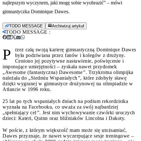
najlepszym wyczynem, jaki mogę sobie wyobrazić” – mówi
gimnastyczka Dominique Dawes.
TODO MESSAGE
Archiwizuj artykuł
TODO MESSAGE
:
P
rzez całą swoją karierę gimnastyczną Dominique Dawes
była podziwiana przez fanów i kolegów z drużyny.
Ceniono jej pozytywne nastawienie, poświęcenie i
imponujące umiejętności – zyskała nawet przydomek
„Awesome (fantastyczna) Dawesome
”
. Trzykrotna olimpijka
należała do „Siedmiu Wspaniałych
”
, które zdobyły sławę
dzięki wygranej w gimnastyce drużynowej na olimpiadzie w
Atlancie w 1996 roku.
25 lat po tych wspaniałych dniach na podium rekordzistka
wyznała na Facebooku, co uważa za swój najbardziej
„spełniający cel
”
. Jest nim wychowywanie czwórki uroczych
dzieci: Kateri, Quinn oraz bliźniaków Lincolna i Dakoty.
W poście, z którym większość mam może się utożsamiać,
Dawes przyznaje, że nawet wyczerpujące sesje treningowe –