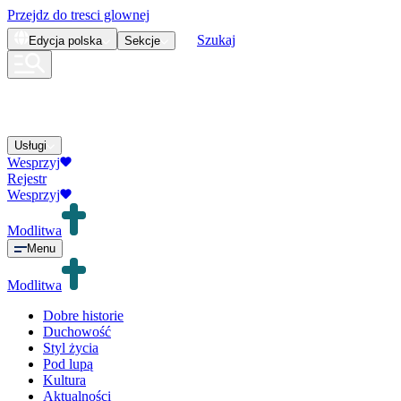
Przejdz do tresci glownej
Szukaj
Edycja
polska
Sekcje
Usługi
Wesprzyj
Rejestr
Wesprzyj
Modlitwa
Menu
Modlitwa
Dobre historie
Duchowość
Styl życia
Pod lupą
Kultura
Aktualności