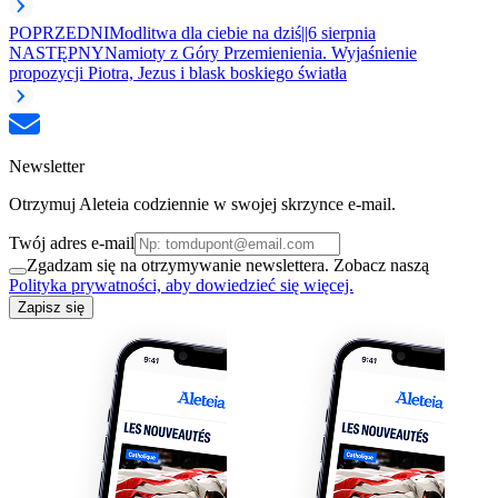
POPRZEDNI
Modlitwa dla ciebie na dziś||6 sierpnia
NASTĘPNY
Namioty z Góry Przemienienia. Wyjaśnienie
propozycji Piotra, Jezus i blask boskiego światła
Newsletter
Otrzymuj Aleteia codziennie w swojej skrzynce e-mail.
Twój adres e-mail
Zgadzam się na otrzymywanie newslettera. Zobacz naszą
Polityka prywatności, aby dowiedzieć się więcej.
Zapisz się