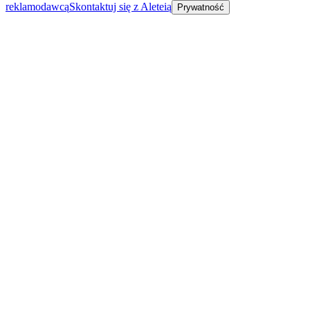
reklamodawcą
Skontaktuj się z Aleteią
Prywatność