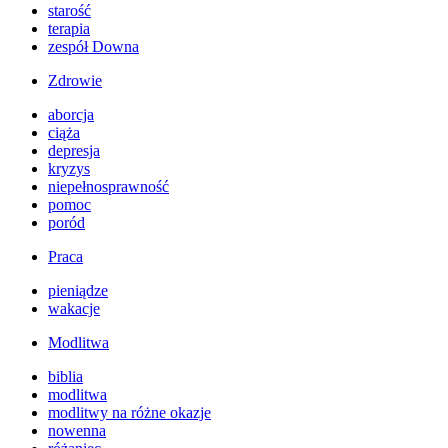
starość
terapia
zespół Downa
Zdrowie
aborcja
ciąża
depresja
kryzys
niepełnosprawność
pomoc
poród
Praca
pieniądze
wakacje
Modlitwa
biblia
modlitwa
modlitwy na różne okazje
nowenna