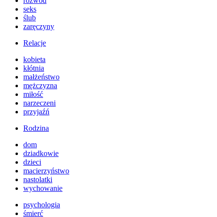
rozwód
seks
ślub
zaręczyny
Relacje
kobieta
kłótnia
małżeństwo
mężczyzna
miłość
narzeczeni
przyjaźń
Rodzina
dom
dziadkowie
dzieci
macierzyństwo
nastolatki
wychowanie
psychologia
śmierć