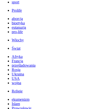
sport
Prolife
aborcja
bioetyka
eutanazja
pro-life
Włochy
Świat
Afryka
Francja
prześladowania
Rosja
Ukraina
USA
wojna
Religie
ekumenizm
Islam
Prawosławie