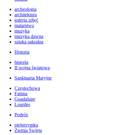
archeologia
architektura
galeria zdjęć
malarstwo
muzyka
muzyka dawna
sztuka sakralna
Historia
historia
II wojna światowa
Sanktuaria Maryjne
Częstochowa
Fatima
Guadalupe
Lourdes
Podróż
pielgrzymka
Ziemia Święta