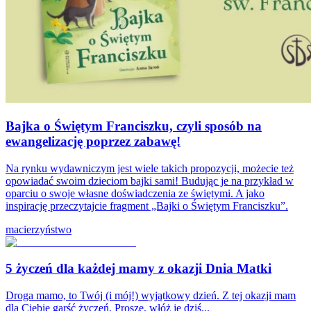
Bajka o Świętym Franciszku, czyli sposób na
ewangelizację poprzez zabawę!
Na rynku wydawniczym jest wiele takich propozycji, możecie też
opowiadać swoim dzieciom bajki sami! Budując je na przykład w
oparciu o swoje własne doświadczenia ze świętymi. A jako
inspirację przeczytajcie fragment „Bajki o Świętym Franciszku”.
macierzyństwo
5 życzeń dla każdej mamy z okazji Dnia Matki
Droga mamo, to Twój (i mój!) wyjątkowy dzień. Z tej okazji mam
dla Ciebie garść życzeń. Proszę, włóż je dziś...