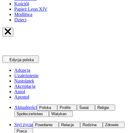
Kościół
Papież Leon XIV
Modlitwa
Dzieci
Edycja
polska
Adopcja
Uzależnienie
Nastolatek
Akceptacja
Anioł
Apostoł
Aktualności
Polska
Prolife
Świat
Religie
Społeczeństwo
Watykan
Styl życia
Powołanie
Relacje
Rodzina
Zdrowie
Praca