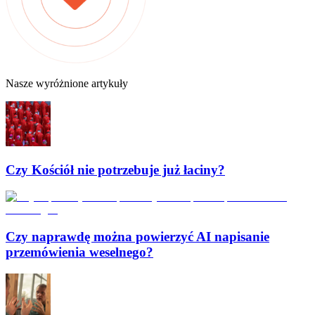
Nasze wyróżnione artykuły
Czy Kościół nie potrzebuje już łaciny?
Czy naprawdę można powierzyć AI napisanie
przemówienia weselnego?