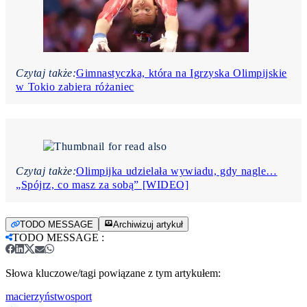
Czytaj także:
Gimnastyczka, która na Igrzyska Olimpijskie
w Tokio zabiera różaniec
Czytaj także:
Olimpijka udzielała wywiadu, gdy nagle…
„Spójrz, co masz za sobą” [WIDEO]
TODO MESSAGE
Archiwizuj artykuł
TODO MESSAGE
:
Słowa kluczowe/tagi powiązane z tym artykułem:
macierzyństwo
sport