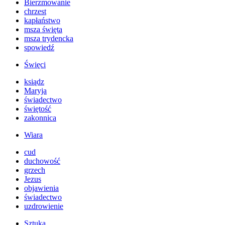
Bierzmowanie
chrzest
kapłaństwo
msza święta
msza trydencka
spowiedź
Święci
ksiądz
Maryja
świadectwo
świętość
zakonnica
Wiara
cud
duchowość
grzech
Jezus
objawienia
świadectwo
uzdrowienie
Sztuka