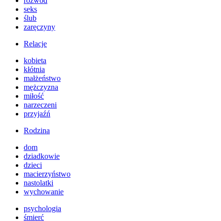
rozwód
seks
ślub
zaręczyny
Relacje
kobieta
kłótnia
małżeństwo
mężczyzna
miłość
narzeczeni
przyjaźń
Rodzina
dom
dziadkowie
dzieci
macierzyństwo
nastolatki
wychowanie
psychologia
śmierć