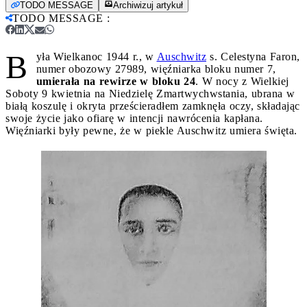
TODO MESSAGE
Archiwizuj artykuł
TODO MESSAGE
:
B
yła Wielkanoc 1944 r., w
Auschwitz
s. Celestyna Faron,
numer obozowy 27989, więźniarka bloku numer 7,
umierała na rewirze w bloku 24
. W nocy z Wielkiej
Soboty 9 kwietnia na Niedzielę Zmartwychwstania, ubrana w
białą koszulę i okryta prześcieradłem zamknęła oczy, składając
swoje życie jako ofiarę w intencji nawrócenia kapłana.
Więźniarki były pewne, że w piekle Auschwitz umiera święta.