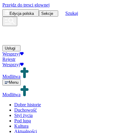
Przejdz do tresci glownej
Szukaj
Edycja
polska
Sekcje
Usługi
Wesprzyj
Rejestr
Wesprzyj
Modlitwa
Menu
Modlitwa
Dobre historie
Duchowość
Styl życia
Pod lupą
Kultura
Aktualności