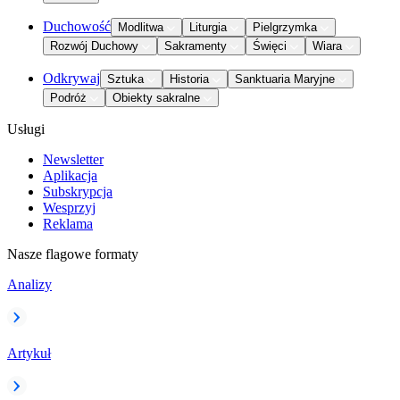
Duchowość
Modlitwa
Liturgia
Pielgrzymka
Rozwój Duchowy
Sakramenty
Święci
Wiara
Odkrywaj
Sztuka
Historia
Sanktuaria Maryjne
Podróż
Obiekty sakralne
Usługi
Newsletter
Aplikacja
Subskrypcja
Wesprzyj
Reklama
Nasze flagowe formaty
Analizy
Artykuł