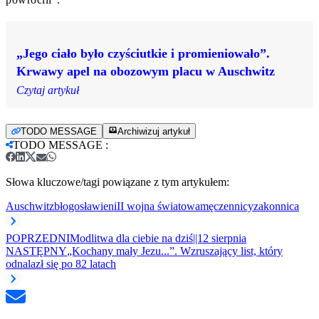
„Jego ciało było czyściutkie i promieniowało”.
Krwawy apel na obozowym placu w Auschwitz
Czytaj artykuł
TODO MESSAGE
Archiwizuj artykuł
TODO MESSAGE
:
Słowa kluczowe/tagi powiązane z tym artykułem:
Auschwitz
błogosławieni
II wojna światowa
męczennicy
zakonnica
POPRZEDNI
Modlitwa dla ciebie na dziś||12 sierpnia
NASTĘPNY
„Kochany mały Jezu...”. Wzruszający list, który
odnalazł się po 82 latach