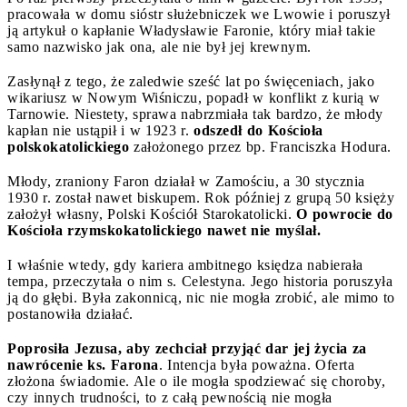
pracowała w domu sióstr służebniczek we Lwowie i poruszył
ją artykuł o kapłanie Władysławie Faronie, który miał takie
samo nazwisko jak ona, ale nie był jej krewnym.
Zasłynął z tego, że zaledwie sześć lat po święceniach, jako
wikariusz w Nowym Wiśniczu, popadł w konflikt z kurią w
Tarnowie. Niestety, sprawa nabrzmiała tak bardzo, że młody
kapłan nie ustąpił i w 1923 r.
odszedł do Kościoła
polskokatolickiego
założonego przez bp. Franciszka Hodura.
Młody, zraniony Faron działał w Zamościu, a 30 stycznia
1930 r. został nawet biskupem. Rok później z grupą 50 księży
założył własny, Polski Kościół Starokatolicki.
O powrocie do
Kościoła rzymskokatolickiego nawet nie myślał.
I właśnie wtedy, gdy kariera ambitnego księdza nabierała
tempa, przeczytała o nim s. Celestyna. Jego historia poruszyła
ją do głębi. Była zakonnicą, nic nie mogła zrobić, ale mimo to
postanowiła działać.
Poprosiła Jezusa, aby zechciał przyjąć dar jej życia za
nawrócenie ks. Farona
. Intencja była poważna. Oferta
złożona świadomie. Ale o ile mogła spodziewać się choroby,
czy innych trudności, to z całą pewnością nie mogła