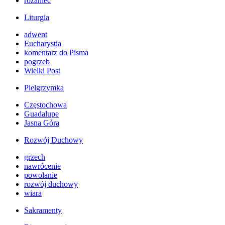
różaniec
Liturgia
adwent
Eucharystia
komentarz do Pisma
pogrzeb
Wielki Post
Pielgrzymka
Częstochowa
Guadalupe
Jasna Góra
Rozwój Duchowy
grzech
nawrócenie
powołanie
rozwój duchowy
wiara
Sakramenty