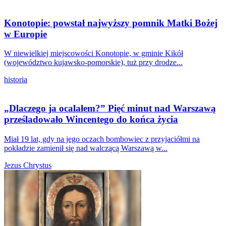
Konotopie: powstał najwyższy pomnik Matki Bożej
w Europie
W niewielkiej miejscowości Konotopie, w gminie Kikół
(województwo kujawsko-pomorskie), tuż przy drodze...
historia
„Dlaczego ja ocalałem?” Pięć minut nad Warszawą
prześladowało Wincentego do końca życia
Miał 19 lat, gdy na jego oczach bombowiec z przyjaciółmi na
pokładzie zamienił się nad walczącą Warszawą w...
Jezus Chrystus