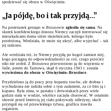
spodziewać się obozu w Oświęcimiu.
„Ja pójdę, bo i tak przyjdą…”
Na posterunek gestapo w Brzozowie
zgłosiła się sama
. Na
skutek konfidenckiego donosu Niemcy zaczęli interesować się
mieszkańcami domu sióstr służebniczek, którego była
przełożoną. Wiedziała, że może się ukryć, albo wyjechać – tak
jej radzono.
Ale wiedziała też, że Niemcy przyjdą po kogoś zamiast niej,
kogo pociągną do odpowiedzialności za coś, czego przecież
nikt nie zrobił. Z Brzozowa przewieziono ją do więzienia w
Jaśle, potem do Tarnowa, skąd 6 stycznia 1943 r. została
wywieziona do obozu w Oświęcimiu–Brzezince
.
Przydzielono ją do pracy przy kopaniu rowów, ale drobna i
wychudzona nie radziła sobie z tym zadaniem, za co bito ją i
kopano. Była zima, w pasiaku i drewniakach przez wiele
godzin stała w wodzie, wkrótce zaczęła chorować. W ostatnim
okresie przed śmiercią jej ciało pokrywały odleżyny, słuch
przytępił się od przewlekłego tyfusu, gruźlica trawiła
organizm.