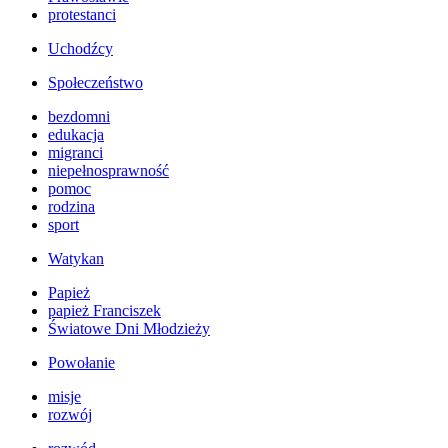
protestanci
Uchodźcy
Społeczeństwo
bezdomni
edukacja
migranci
niepełnosprawność
pomoc
rodzina
sport
Watykan
Papież
papież Franciszek
Światowe Dni Młodzieży
Powołanie
misje
rozwój