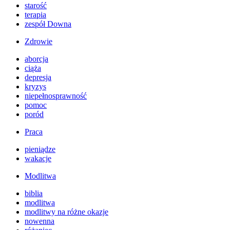
starość
terapia
zespół Downa
Zdrowie
aborcja
ciąża
depresja
kryzys
niepełnosprawność
pomoc
poród
Praca
pieniądze
wakacje
Modlitwa
biblia
modlitwa
modlitwy na różne okazje
nowenna