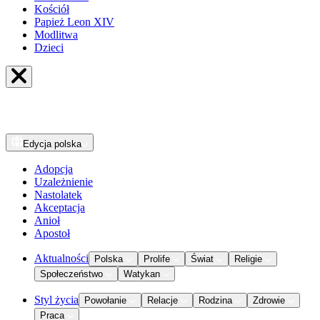
Kościół
Papież Leon XIV
Modlitwa
Dzieci
Edycja
polska
Adopcja
Uzależnienie
Nastolatek
Akceptacja
Anioł
Apostoł
Aktualności
Polska
Prolife
Świat
Religie
Społeczeństwo
Watykan
Styl życia
Powołanie
Relacje
Rodzina
Zdrowie
Praca