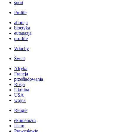
sport
Prolife
aborcja
bioetyka
eutanazja
pro-life
Włochy
Świat
Afryka
Francja
prześladowania
Rosja
Ukraina
USA
wojna
Religie
ekumenizm
Islam
Prawosławie