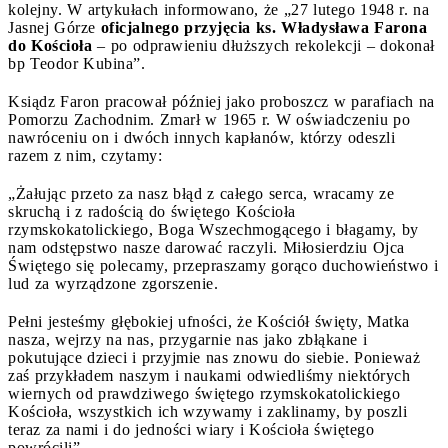
kolejny. W artykułach informowano, że „27 lutego 1948 r. na
Jasnej Górze
oficjalnego przyjęcia ks. Władysława Farona
do Kościoła
– po odprawieniu dłuższych rekolekcji – dokonał
bp Teodor Kubina”.
Ksiądz Faron pracował później jako proboszcz w parafiach na
Pomorzu Zachodnim. Zmarł w 1965 r. W oświadczeniu po
nawróceniu on i dwóch innych kapłanów, którzy odeszli
razem z nim, czytamy:
„Żałując przeto za nasz błąd z całego serca, wracamy ze
skruchą i z radością do świętego Kościoła
rzymskokatolickiego, Boga Wszechmogącego i błagamy, by
nam odstępstwo nasze darować raczyli. Miłosierdziu Ojca
Świętego się polecamy, przepraszamy gorąco duchowieństwo i
lud za wyrządzone zgorszenie.
Pełni jesteśmy głębokiej ufności, że Kościół święty, Matka
nasza, wejrzy na nas, przygarnie nas jako zbłąkane i
pokutujące dzieci i przyjmie nas znowu do siebie. Ponieważ
zaś przykładem naszym i naukami odwiedliśmy niektórych
wiernych od prawdziwego świętego rzymskokatolickiego
Kościoła, wszystkich ich wzywamy i zaklinamy, by poszli
teraz za nami i do jedności wiary i Kościoła świętego
powrócili”.