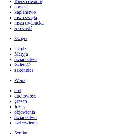
Bierzmowanie
chrzest
kapłaństwo
msza święta
msza trydencka
spowiedź
Święci
ksiądz
Maryja
świadectwo
świętość
zakonnica
Wiara
cud
duchowość
grzech
Jezus
objawienia
świadectwo
uzdrowienie
Sztuka