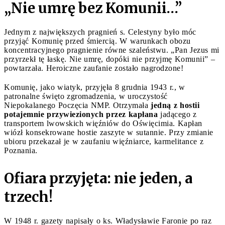
„Nie umrę bez Komunii…”
Jednym z największych pragnień s. Celestyny było móc
przyjąć Komunię przed śmiercią. W warunkach obozu
koncentracyjnego pragnienie równe szaleństwu. „Pan Jezus mi
przyrzekł tę łaskę. Nie umrę, dopóki nie przyjmę Komunii” –
powtarzała. Heroiczne zaufanie zostało nagrodzone!
Komunię, jako wiatyk, przyjęła 8 grudnia 1943 r., w
patronalne święto zgromadzenia, w uroczystość
Niepokalanego Poczęcia NMP. Otrzymała
jedną z hostii
potajemnie przywiezionych przez kapłana
jadącego z
transportem lwowskich więźniów do Oświęcimia. Kapłan
wiózł konsekrowane hostie zaszyte w sutannie. Przy zmianie
ubioru przekazał je w zaufaniu więźniarce, karmelitance z
Poznania.
Ofiara przyjęta: nie jeden, a
trzech!
W 1948 r. gazety napisały o ks. Władysławie Faronie po raz