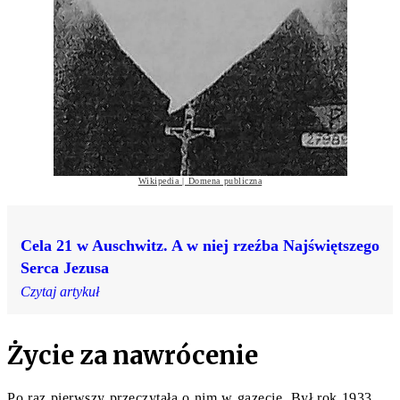
Wikipedia | Domena publiczna
Cela 21 w Auschwitz. A w niej rzeźba Najświętszego
Serca Jezusa
Czytaj artykuł
Życie za nawrócenie
Po raz pierwszy przeczytała o nim w gazecie. Był rok 1933,