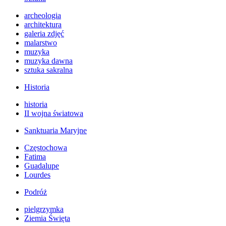
archeologia
architektura
galeria zdjęć
malarstwo
muzyka
muzyka dawna
sztuka sakralna
Historia
historia
II wojna światowa
Sanktuaria Maryjne
Częstochowa
Fatima
Guadalupe
Lourdes
Podróż
pielgrzymka
Ziemia Święta