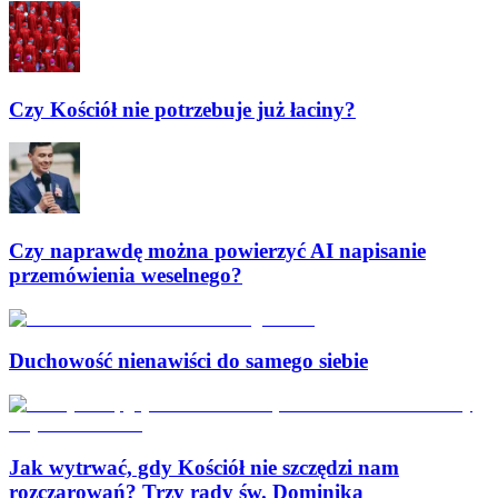
Czy Kościół nie potrzebuje już łaciny?
Czy naprawdę można powierzyć AI napisanie
przemówienia weselnego?
Duchowość nienawiści do samego siebie
Jak wytrwać, gdy Kościół nie szczędzi nam
rozczarowań? Trzy rady św. Dominika