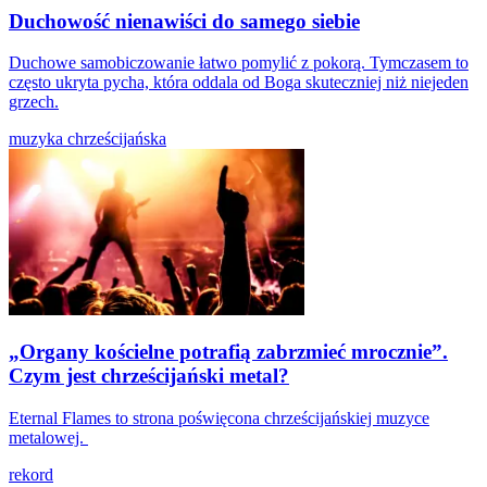
Duchowość nienawiści do samego siebie
Duchowe samobiczowanie łatwo pomylić z pokorą. Tymczasem to
często ukryta pycha, która oddala od Boga skuteczniej niż niejeden
grzech.
muzyka chrześcijańska
„Organy kościelne potrafią zabrzmieć mrocznie”.
Czym jest chrześcijański metal?
Eternal Flames to strona poświęcona chrześcijańskiej muzyce
metalowej.
rekord