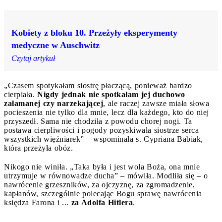
Kobiety z bloku 10. Przeżyły eksperymenty
medyczne w Auschwitz
Czytaj artykuł
„Czasem spotykałam siostrę płaczącą, ponieważ bardzo
cierpiała.
Nigdy jednak nie spotkałam jej duchowo
załamanej czy narzekającej
, ale raczej zawsze miała słowa
pocieszenia nie tylko dla mnie, lecz dla każdego, kto do niej
przyszedł. Sama nie chodziła z powodu chorej nogi. Ta
postawa cierpliwości i pogody pozyskiwała siostrze serca
wszystkich więźniarek” – wspominała s. Cypriana Babiak,
która przeżyła obóz.
Nikogo nie winiła. „Taka była i jest wola Boża, ona mnie
utrzymuje w równowadze ducha” – mówiła. Modliła się – o
nawrócenie grzeszników, za ojczyznę, za zgromadzenie,
kapłanów, szczególnie polecając Bogu sprawę nawrócenia
księdza Farona i ...
za Adolfa Hitlera
.