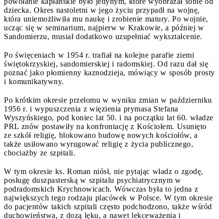
powołanie kapłańskie było jedynym, które wyobrażał sobie od
dziecka. Okres nastoletni w jego życiu przypadł na wojnę,
która uniemożliwiła mu naukę i zrobienie matury. Po wojnie,
ucząc się w seminarium, najpierw w Krakowie, a później w
Sandomierzu, musiał dodatkowo uzupełniać wykształcenie.
Po święceniach w 1954 r. trafiał na kolejne parafie ziemi
świętokrzyskiej, sandomierskiej i radomskiej. Od razu dał się
poznać jako płomienny kaznodzieja, mówiący w sposób prosty
i komunikatywny.
Po krótkim okresie przełomu w wyniku zmian w październiku
1956 r. i wypuszczenia z więzienia prymasa Stefana
Wyszyńskiego, pod koniec lat 50. i na początku lat 60. władze
PRL znów postawiły na konfrontację z Kościołem. Usunięto
ze szkół religię, blokowano budowę nowych kościołów, a
także usiłowano wyrugować religię z życia publicznego,
chociażby ze szpitali.
W tym okresie ks. Roman niósł, nie pytając władz o zgodę,
posługę duszpasterską w szpitalu psychiatrycznym w
podradomskich Krychnowicach. Wówczas była to jedna z
największych tego rodzaju placówek w Polsce. W tym okresie
do pacjentów takich szpitali często podchodzono, także wśród
duchowieństwa, z dozą lęku, a nawet lekceważenia i