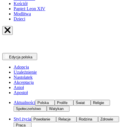
Kościół
Papież Leon XIV
Modlitwa
Dzieci
Edycja
polska
Adopcja
Uzależnienie
Nastolatek
Akceptacja
Anioł
Apostoł
Aktualności
Polska
Prolife
Świat
Religie
Społeczeństwo
Watykan
Styl życia
Powołanie
Relacje
Rodzina
Zdrowie
Praca