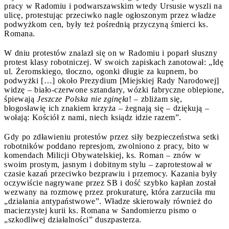
pracy w Radomiu i podwarszawskim wtedy Ursusie wyszli na
ulicę, protestując przeciwko nagle ogłoszonym przez władze
podwyżkom cen, były też pośrednią przyczyną śmierci ks.
Romana.
W dniu protestów znalazł się on w Radomiu i poparł słuszny
protest klasy robotniczej. W swoich zapiskach zanotował: „Idę
ul. Żeromskiego, tłoczno, ogonki długie za kupnem, bo
podwyżki […] około Prezydium [Miejskiej Rady Narodowej]
widzę – biało-czerwone sztandary, wózki fabryczne oblepione,
śpiewają
Jeszcze Polska nie zginęła
! – zbliżam się,
błogosławię ich znakiem krzyża – żegnają się – dziękują –
wołają: Kościół z nami, niech ksiądz idzie razem”.
Gdy po zdławieniu protestów przez siły bezpieczeństwa setki
robotników poddano represjom, zwolniono z pracy, bito w
komendach Milicji Obywatelskiej, ks. Roman – znów w
swoim prostym, jasnym i dobitnym stylu – zaprotestował w
czasie kazań przeciwko bezprawiu i przemocy. Kazania były
oczywiście nagrywane przez SB i dość szybko kapłan został
wezwany na rozmowę przez prokuraturę, która zarzuciła mu
„działania antypaństwowe”. Władze skierowały również do
macierzystej kurii ks. Romana w Sandomierzu pismo o
„szkodliwej działalności” duszpasterza.