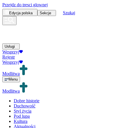
Przejdz do tresci glownej
Szukaj
Edycja
polska
Sekcje
Usługi
Wesprzyj
Rejestr
Wesprzyj
Modlitwa
Menu
Modlitwa
Dobre historie
Duchowość
Styl życia
Pod lupą
Kultura
Aktualności