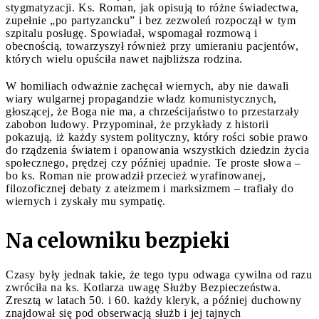
stygmatyzacji. Ks. Roman, jak opisują to różne świadectwa,
zupełnie „po partyzancku” i bez zezwoleń rozpoczął w tym
szpitalu posługę. Spowiadał, wspomagał rozmową i
obecnością, towarzyszył również przy umieraniu pacjentów,
których wielu opuściła nawet najbliższa rodzina.
W homiliach odważnie zachęcał wiernych, aby nie dawali
wiary wulgarnej propagandzie władz komunistycznych,
głoszącej, że Boga nie ma, a chrześcijaństwo to przestarzały
zabobon ludowy. Przypominał, że przykłady z historii
pokazują, iż każdy system polityczny, który rości sobie prawo
do rządzenia światem i opanowania wszystkich dziedzin życia
społecznego, prędzej czy później upadnie. Te proste słowa –
bo ks. Roman nie prowadził przecież wyrafinowanej,
filozoficznej debaty z ateizmem i marksizmem – trafiały do
wiernych i zyskały mu sympatię.
Na celowniku bezpieki
Czasy były jednak takie, że tego typu odwaga cywilna od razu
zwróciła na ks. Kotlarza uwagę Służby Bezpieczeństwa.
Zresztą w latach 50. i 60. każdy kleryk, a później duchowny
znajdował się pod obserwacją służb i jej tajnych