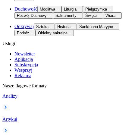
Duchowość
Modlitwa
Liturgia
Pielgrzymka
Rozwój Duchowy
Sakramenty
Święci
Wiara
Odkrywaj
Sztuka
Historia
Sanktuaria Maryjne
Podróż
Obiekty sakralne
Usługi
Newsletter
Aplikacja
Subskrypcja
Wesprzyj
Reklama
Nasze flagowe formaty
Analizy
Artykuł