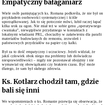
Empatyczny bałaganiarz
Wiele osób pamiętających ks. Romana podkreśla, że nie był on
przykładem osobowości systematycznej i ściśle
uporządkowanej. Jak to się potocznie mówi, lubił raczej łapać
kilka srok za ogon. Nie miał też w sobie genu „operatywnego
cwaniaka”, niewątpliwie przydatnego w kontaktach z
lokalnymi władzami PRL, chociażby w załatwieniu dla parafii
materiałów budowlanych do remontu, zezwoleń i
państwowych przydziałów na papier czy kalki.
Był za to dość empatyczny i uczuciowy. Jeżeli widział, że
jakiś człowiek obok niego ma problemy lub doświadcza
niesprawiedliwości – nigdy nie pozostawał obojętny i nie
wymawiał się obowiązkami czy brakiem czasu. Być może
dlatego, że sam był słabego zdrowia.
Ks. Kotlarz chodził tam, gdzie
bali się inni
We wspomnieniach o ks. Romanie przewija się obserwacja, że