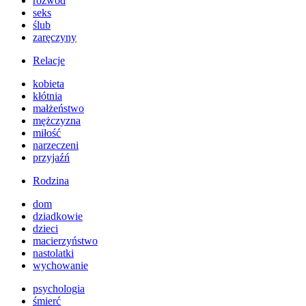
rozwód
seks
ślub
zaręczyny
Relacje
kobieta
kłótnia
małżeństwo
mężczyzna
miłość
narzeczeni
przyjaźń
Rodzina
dom
dziadkowie
dzieci
macierzyństwo
nastolatki
wychowanie
psychologia
śmierć