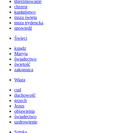
Bierzmowanie
chrzest
kapłaństwo
msza święta
msza trydencka
spowiedź
Święci
ksiądz
Maryja
świadectwo
świętość
zakonnica
Wiara
cud
duchowość
grzech
Jezus
objawienia
świadectwo
uzdrowienie
Sztuka