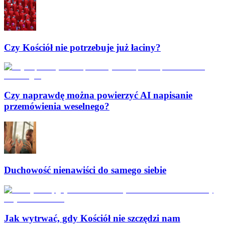
Czy Kościół nie potrzebuje już łaciny?
Czy naprawdę można powierzyć AI napisanie
przemówienia weselnego?
Duchowość nienawiści do samego siebie
Jak wytrwać, gdy Kościół nie szczędzi nam