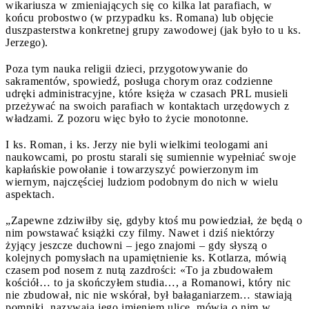
wikariusza w zmieniających się co kilka lat parafiach, w
końcu probostwo (w przypadku ks. Romana) lub objęcie
duszpasterstwa konkretnej grupy zawodowej (jak było to u ks.
Jerzego).
Poza tym nauka religii dzieci, przygotowywanie do
sakramentów, spowiedź, posługa chorym oraz codzienne
udręki administracyjne, które księża w czasach PRL musieli
przeżywać na swoich parafiach w kontaktach urzędowych z
władzami. Z pozoru więc było to życie monotonne.
I ks. Roman, i ks. Jerzy nie byli wielkimi teologami ani
naukowcami, po prostu starali się sumiennie wypełniać swoje
kapłańskie powołanie i towarzyszyć powierzonym im
wiernym, najczęściej ludziom podobnym do nich w wielu
aspektach.
„Zapewne zdziwiłby się, gdyby ktoś mu powiedział, że będą o
nim powstawać książki czy filmy. Nawet i dziś niektórzy
żyjący jeszcze duchowni – jego znajomi – gdy słyszą o
kolejnych pomysłach na upamiętnienie ks. Kotlarza, mówią
czasem pod nosem z nutą zazdrości: «To ja zbudowałem
kościół… to ja skończyłem studia…, a Romanowi, który nic
nie zbudował, nic nie wskórał, był bałaganiarzem… stawiają
pomniki, nazywają jego imieniem ulice, mówią o nim w