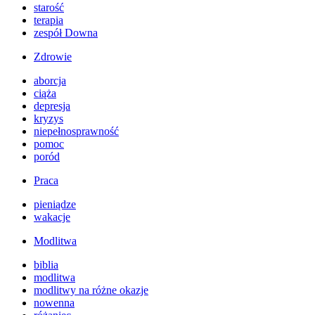
starość
terapia
zespół Downa
Zdrowie
aborcja
ciąża
depresja
kryzys
niepełnosprawność
pomoc
poród
Praca
pieniądze
wakacje
Modlitwa
biblia
modlitwa
modlitwy na różne okazje
nowenna