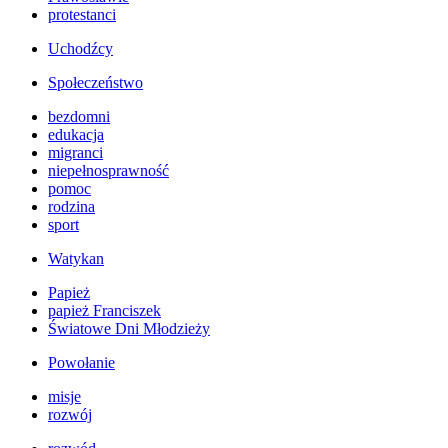
protestanci
Uchodźcy
Społeczeństwo
bezdomni
edukacja
migranci
niepełnosprawność
pomoc
rodzina
sport
Watykan
Papież
papież Franciszek
Światowe Dni Młodzieży
Powołanie
misje
rozwój