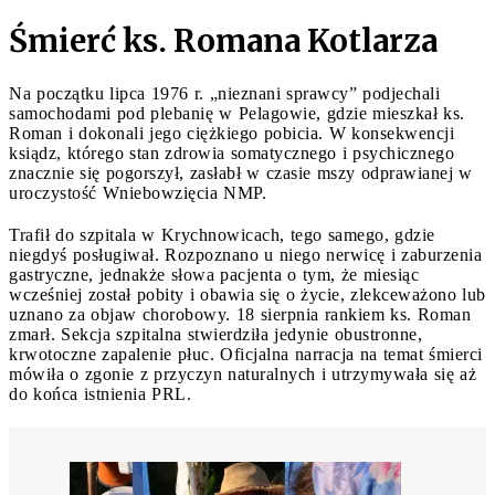
Śmierć ks. Romana Kotlarza
Na początku lipca 1976 r. „nieznani sprawcy” podjechali
samochodami pod plebanię w Pelagowie, gdzie mieszkał ks.
Roman i dokonali jego ciężkiego pobicia. W konsekwencji
ksiądz, którego stan zdrowia somatycznego i psychicznego
znacznie się pogorszył, zasłabł w czasie mszy odprawianej w
uroczystość Wniebowzięcia NMP.
Trafił do szpitala w Krychnowicach, tego samego, gdzie
niegdyś posługiwał. Rozpoznano u niego nerwicę i zaburzenia
gastryczne, jednakże słowa pacjenta o tym, że miesiąc
wcześniej został pobity i obawia się o życie, zlekceważono lub
uznano za objaw chorobowy. 18 sierpnia rankiem ks. Roman
zmarł. Sekcja szpitalna stwierdziła jedynie obustronne,
krwotoczne zapalenie płuc. Oficjalna narracja na temat śmierci
mówiła o zgonie z przyczyn naturalnych i utrzymywała się aż
do końca istnienia PRL.