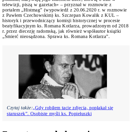
telewizji, piszą w gazetach» – przyznał w rozmowie z
portalem „Histmag” (wypowiedź z 20.06.2020 r. w rozmowie
z Pawłem Czechowskim) ks. Szczepan Kowalik z KUL –
historyk i przewodniczący komisji historycznej w procesie
beatyfikacyjnym ks. Romana Kotlarza, prowadzonym od 2018
r. przez diecezję radomską, jak również współautor książki
„Śmierć nieosądzona. Sprawa ks. Romana Kotlarza”.
Czytaj także:
„Gdy robiłem tacie zdjęcia, popłakał się
staruszek”. Osobiste myśli ks. Popiełuszki