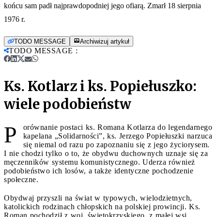
końcu sam padł najprawdopodniej jego ofiarą. Zmarł 18 sierpnia
1976 r.
TODO MESSAGE
Archiwizuj artykuł
TODO MESSAGE
:
Ks. Kotlarz i ks. Popiełuszko:
wiele podobieństw
P
orównanie postaci ks. Romana Kotlarza do legendarnego
kapelana „Solidarności”, ks. Jerzego Popiełuszki narzuca
się niemal od razu po zapoznaniu się z jego życiorysem.
I nie chodzi tylko o to, że obydwu duchownych uznaje się za
męczenników systemu komunistycznego. Uderza również
podobieństwo ich losów, a także identyczne pochodzenie
społeczne.
Obydwaj przyszli na świat w typowych, wielodzietnych,
katolickich rodzinach chłopskich na polskiej prowincji. Ks.
Roman pochodził z woj. świętokrzyskiego, z małej wsi