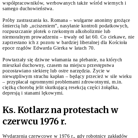
współpracowników, werbowanych także wśród wiernych i
samego duchowieństwa.
Próby zastraszania ks. Romana – wulgarne anonimy grożące
śmiercią lub „uciszeniem”, nasyłanie kontroli podatkowych,
rozpuszczanie plotek o rzekomym alkoholizmie lub
niemoralnym prowadzeniu – trwały od lat 60. Co ciekawe, nie
zaprzestano ich z pozoru w bardziej liberalnej dla Kościoła
epoce rządów Edwarda Gierka w latach 70.
Powtarzały się dziwne włamania na plebanie, na których
mieszkał duchowny, czasem na miejscu przestępstwa
pozostawiano siekierę lub ostre narzędzia. Życie w
niewątpliwym strachu kapłan – będący przecież w sile wieku
– przypłacał ogromnymi problemami zdrowotnymi, m.in.
ciężką chorobą jelit skutkującą resekcją części żołądka,
depresją i stanami lękowymi.
Ks. Kotlarz na protestach w
czerwcu 1976 r.
Wydarzenia czerwcowe w 1976 r., gdy robotnicy zakładów