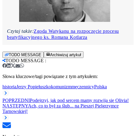
Czytaj także:
Zgoda Watykanu na rozpoczęcie procesu
beatyfikacyjnego ks. Romana Kotlarza
TODO MESSAGE
Archiwizuj artykuł
TODO MESSAGE
:
Słowa kluczowe/tagi powiązane z tym artykułem:
historia
Jerzy Popiełuszko
komunizm
męczennicy
Polska
POPRZEDNI
Podejrzyj, jak pod sercem mamy rozwija się Olivia!
NASTĘPNY
Ach, co to był za ślub... na Pieszej Pielgrzymce
Tarnowskiej!