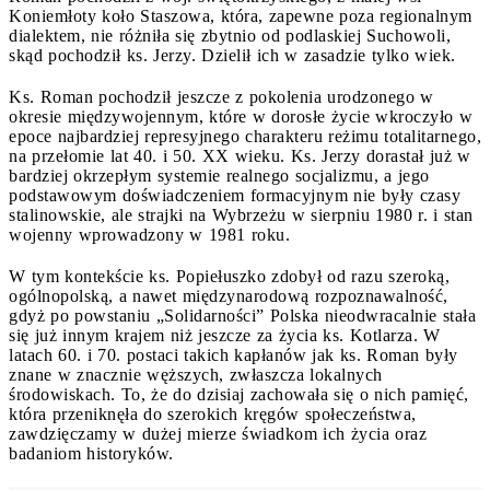
Koniemłoty koło Staszowa, która, zapewne poza regionalnym
dialektem, nie różniła się zbytnio od podlaskiej Suchowoli,
skąd pochodził ks. Jerzy. Dzielił ich w zasadzie tylko wiek.
Ks. Roman pochodził jeszcze z pokolenia urodzonego w
okresie międzywojennym, które w dorosłe życie wkroczyło w
epoce najbardziej represyjnego charakteru reżimu totalitarnego,
na przełomie lat 40. i 50. XX wieku. Ks. Jerzy dorastał już w
bardziej okrzepłym systemie realnego socjalizmu, a jego
podstawowym doświadczeniem formacyjnym nie były czasy
stalinowskie, ale strajki na Wybrzeżu w sierpniu 1980 r. i stan
wojenny wprowadzony w 1981 roku.
W tym kontekście ks. Popiełuszko zdobył od razu szeroką,
ogólnopolską, a nawet międzynarodową rozpoznawalność,
gdyż po powstaniu „Solidarności” Polska nieodwracalnie stała
się już innym krajem niż jeszcze za życia ks. Kotlarza. W
latach 60. i 70. postaci takich kapłanów jak ks. Roman były
znane w znacznie węższych, zwłaszcza lokalnych
środowiskach. To, że do dzisiaj zachowała się o nich pamięć,
która przeniknęła do szerokich kręgów społeczeństwa,
zawdzięczamy w dużej mierze świadkom ich życia oraz
badaniom historyków.