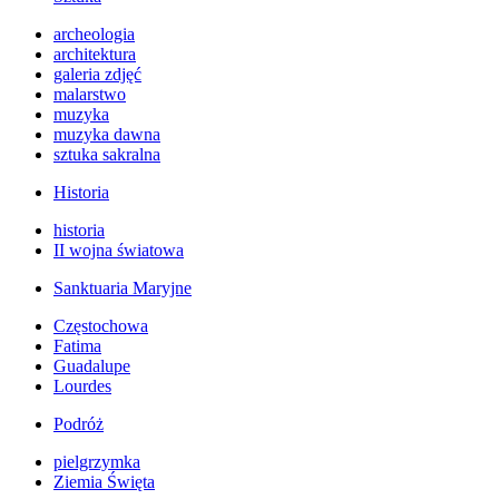
archeologia
architektura
galeria zdjęć
malarstwo
muzyka
muzyka dawna
sztuka sakralna
Historia
historia
II wojna światowa
Sanktuaria Maryjne
Częstochowa
Fatima
Guadalupe
Lourdes
Podróż
pielgrzymka
Ziemia Święta