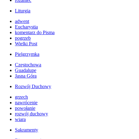
różaniec
Liturgia
adwent
Eucharystia
komentarz do Pisma
pogrzeb
Wielki Post
Pielgrzymka
Częstochowa
Guadalupe
Jasna Góra
Rozwój Duchowy
grzech
nawrócenie
powołanie
rozwój duchowy
wiara
Sakramenty