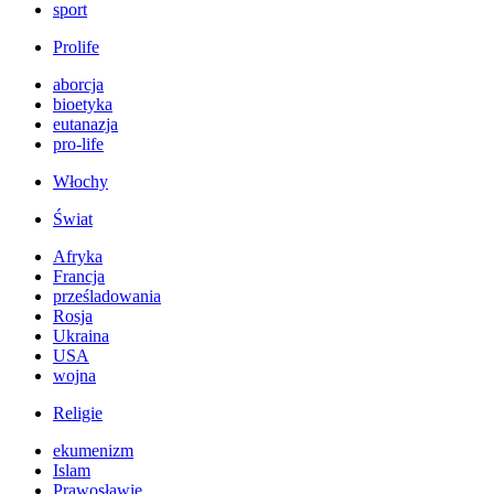
sport
Prolife
aborcja
bioetyka
eutanazja
pro-life
Włochy
Świat
Afryka
Francja
prześladowania
Rosja
Ukraina
USA
wojna
Religie
ekumenizm
Islam
Prawosławie