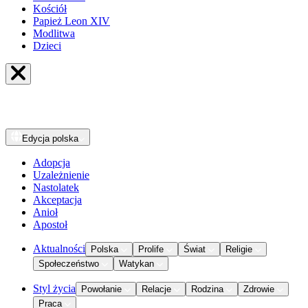
Kościół
Papież Leon XIV
Modlitwa
Dzieci
Edycja
polska
Adopcja
Uzależnienie
Nastolatek
Akceptacja
Anioł
Apostoł
Aktualności
Polska
Prolife
Świat
Religie
Społeczeństwo
Watykan
Styl życia
Powołanie
Relacje
Rodzina
Zdrowie
Praca