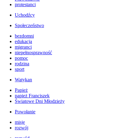
protestanci
Uchodźcy
Społeczeństwo
bezdomni
edukacja
migranci
niepełnosprawność
pomoc
rodzina
sport
Watykan
Papież
papież Franciszek
Światowe Dni Młodzieży
Powołanie
misje
rozwój