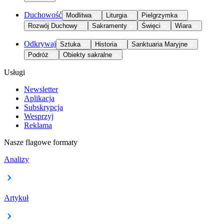
Duchowość
Modlitwa
Liturgia
Pielgrzymka
Rozwój Duchowy
Sakramenty
Święci
Wiara
Odkrywaj
Sztuka
Historia
Sanktuaria Maryjne
Podróż
Obiekty sakralne
Usługi
Newsletter
Aplikacja
Subskrypcja
Wesprzyj
Reklama
Nasze flagowe formaty
Analizy
Artykuł