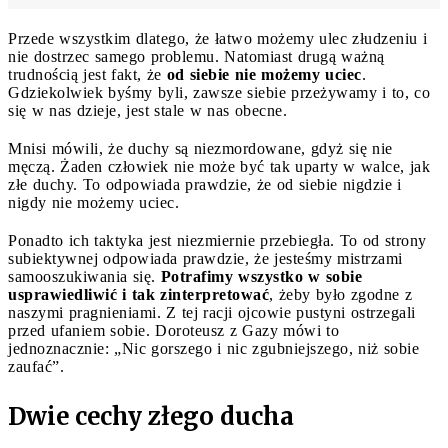
Przede wszystkim dlatego, że łatwo możemy ulec złudzeniu i
nie dostrzec samego problemu. Natomiast drugą ważną
trudnością jest fakt, że
od siebie nie możemy uciec
.
Gdziekolwiek byśmy byli, zawsze siebie przeżywamy i to, co
się w nas dzieje, jest stale w nas obecne.
Mnisi mówili, że duchy są niezmordowane, gdyż się nie
męczą. Żaden człowiek nie może być tak uparty w walce, jak
złe duchy. To odpowiada prawdzie, że od siebie nigdzie i
nigdy nie możemy uciec.
Ponadto ich taktyka jest niezmiernie przebiegła. To od strony
subiektywnej odpowiada prawdzie, że jesteśmy mistrzami
samooszukiwania się.
Potrafimy wszystko w sobie
usprawiedliwić i tak zinterpretować
, żeby było zgodne z
naszymi pragnieniami. Z tej racji ojcowie pustyni ostrzegali
przed ufaniem sobie. Doroteusz z Gazy mówi to
jednoznacznie: „Nic gorszego i nic zgubniejszego, niż sobie
zaufać”.
Dwie cechy złego ducha