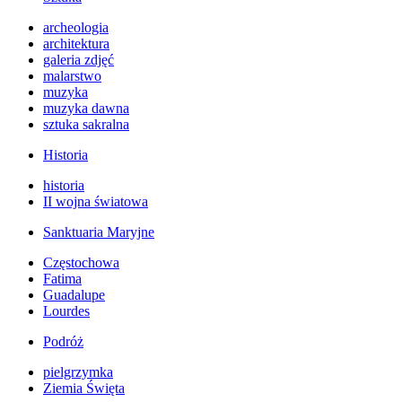
archeologia
architektura
galeria zdjęć
malarstwo
muzyka
muzyka dawna
sztuka sakralna
Historia
historia
II wojna światowa
Sanktuaria Maryjne
Częstochowa
Fatima
Guadalupe
Lourdes
Podróż
pielgrzymka
Ziemia Święta