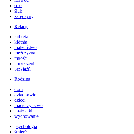
rozwód
seks
ślub
zaręczyny
Relacje
kobieta
kłótnia
małżeństwo
mężczyzna
miłość
narzeczeni
przyjaźń
Rodzina
dom
dziadkowie
dzieci
macierzyństwo
nastolatki
wychowanie
psychologia
śmierć