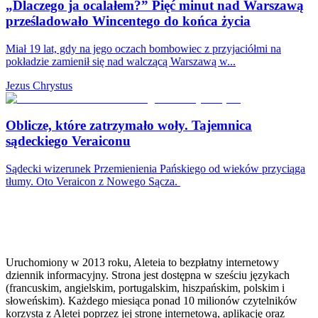
„Dlaczego ja ocalałem?” Pięć minut nad Warszawą
prześladowało Wincentego do końca życia
Miał 19 lat, gdy na jego oczach bombowiec z przyjaciółmi na
pokładzie zamienił się nad walczącą Warszawą w...
Jezus Chrystus
Oblicze, które zatrzymało woły. Tajemnica
sądeckiego Veraiconu
Sądecki wizerunek Przemienienia Pańskiego od wieków przyciąga
tłumy. Oto Veraicon z Nowego Sącza.
Uruchomiony w 2013 roku, Aleteia to bezpłatny internetowy
dziennik informacyjny. Strona jest dostępna w sześciu językach
(francuskim, angielskim, portugalskim, hiszpańskim, polskim i
słoweńskim). Każdego miesiąca ponad 10 milionów czytelników
korzysta z Aletei poprzez jej stronę internetową, aplikację oraz