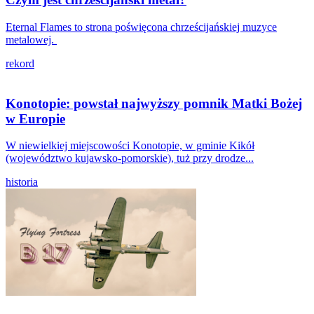
Eternal Flames to strona poświęcona chrześcijańskiej muzyce
metalowej.
rekord
Konotopie: powstał najwyższy pomnik Matki Bożej
w Europie
W niewielkiej miejscowości Konotopie, w gminie Kikół
(województwo kujawsko-pomorskie), tuż przy drodze...
historia