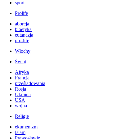
sport
Prolife
aborcja
bioetyka
eutanazja
pro-life
Włochy
Świat
Afryka
Francja
prześladowania
Rosja
Ukraina
USA
wojna
Religie
ekumenizm
Islam
Prawosławie