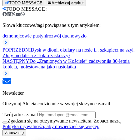
TODO MESSAGE
Archiwizuj artykuł
TODO MESSAGE
:
Słowa kluczowe/tagi powiązane z tym artykułem:
demon
ojcowie pustyni
rozwój duchowy
zło
POPRZEDNI
Dysk w dłoni, okulary na nosie i... szkaplerz na szyi.
Złoty medalista z Tokio zaskoczył
NASTĘPNY
Do „Zranionych w Kościele” zadzwoniła 80-letnia
kobieta, molestowana jako nastolatka
Newsletter
Otrzymuj Aleteia codziennie w swojej skrzynce e-mail.
Twój adres e-mail
Zgadzam się na otrzymywanie newslettera. Zobacz naszą
Polityka prywatności, aby dowiedzieć się więcej.
Zapisz się