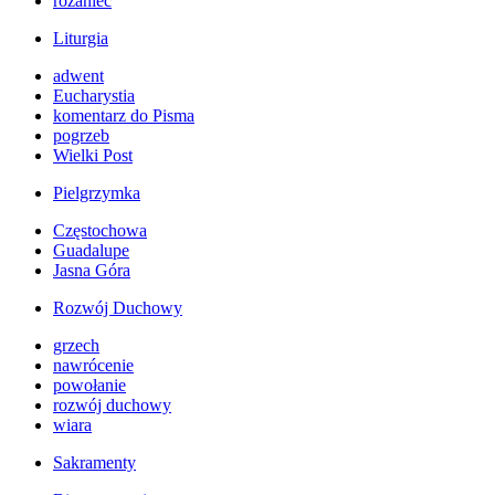
różaniec
Liturgia
adwent
Eucharystia
komentarz do Pisma
pogrzeb
Wielki Post
Pielgrzymka
Częstochowa
Guadalupe
Jasna Góra
Rozwój Duchowy
grzech
nawrócenie
powołanie
rozwój duchowy
wiara
Sakramenty