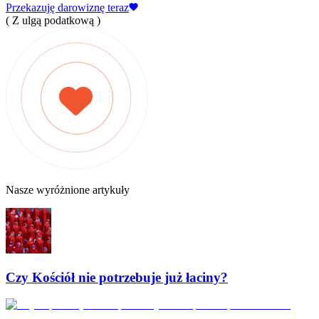
Przekazuję darowiznę teraz
( Z ulgą podatkową )
Nasze wyróżnione artykuły
Czy Kościół nie potrzebuje już łaciny?