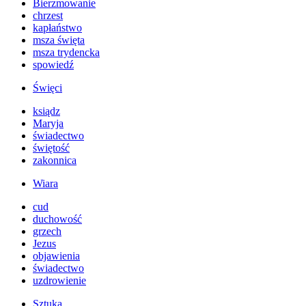
Bierzmowanie
chrzest
kapłaństwo
msza święta
msza trydencka
spowiedź
Święci
ksiądz
Maryja
świadectwo
świętość
zakonnica
Wiara
cud
duchowość
grzech
Jezus
objawienia
świadectwo
uzdrowienie
Sztuka