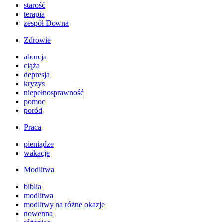
starość
terapia
zespół Downa
Zdrowie
aborcja
ciąża
depresja
kryzys
niepełnosprawność
pomoc
poród
Praca
pieniądze
wakacje
Modlitwa
biblia
modlitwa
modlitwy na różne okazje
nowenna