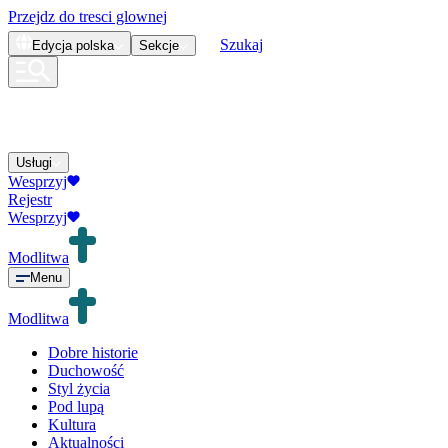
Przejdz do tresci glownej
Szukaj
Edycja
polska
Sekcje
Usługi
Wesprzyj
Rejestr
Wesprzyj
Modlitwa
Menu
Modlitwa
Dobre historie
Duchowość
Styl życia
Pod lupą
Kultura
Aktualności