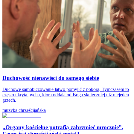
Duchowość nienawiści do samego siebie
Duchowe samobiczowanie łatwo pomylić z pokorą. Tymczasem to
często ukryta pycha, która oddala od Boga skuteczniej niż niejeden
grzech.
muzyka chrześcijańska
„Organy kościelne potrafią zabrzmieć mrocznie”.
Czym jest chrześcijański metal?