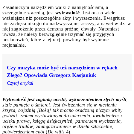
Zasadniczym narzędziem walki z namiętnościami, a
szczególnie z acedią, jest
wytrwałość
. Jest ona o wiele
ważniejsza niż poszczególne akty i wyrzeczenia. Ewagriusz
nie zachęca nikogo do nadzwyczajnej ascezy, a nawet widzi w
niej zagrożenie przez demona próżnej chwały. Natomiast
uważa, że należy bezwzględnie trzymać się przyjętych
postanowień, które z tej racji powinny być wybrane
racjonalnie.
Czy muzyka może być też narzędziem w rękach
Złego? Opowiada Grzegorz Kasjaniuk
Czytaj artykuł
Wytrwałość jest zagładą acedii, wykorzenieniem złych myśli
,
stale pamięta o śmierci. Jest ćwiczeniem się w niesieniu
krzyża, bojaźnią [Bożą] tak mocno osadzoną niczym wbity
gwóźdź, złotem wystawionym do uderzenia, uwolnieniem z
ucisku prawa, księgą dziękczynień, pancerzem wyciszenia,
orężem trudów; zaangażowaniem w dzieła szlachetne,
potwierdzeniem cnót
(
De vitiis
4).