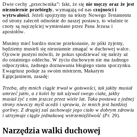
Dwie cechy „przeciwnika”: fakt, że się
nie męczy oraz że jest
niezmiernie przebiegły
, wymagają od nas
czujności i
wytrwałości
. Jeżeli spojrzymy na teksty Nowego Testamentu
od strony zaleceń odnośnie do naszej postawy, to właśnie te
cnoty są najczęściej wymieniane przez Pana Jezusa i
apostołów.
Musimy mieć bardzo mocne przekonanie, że póki żyjemy,
będziemy musieli się nieustannie zmagać w duchowej walce.
Ojcowie pustyni mówili, że pokus spodziewać się należy aż
do ostatniego oddechu. W życiu duchowym nie ma żadnego
odpoczynku, żadnego doznawania błogiego stanu spoczynku.
Ewagriusz podaje za swoim mistrzem, Makarym
Egipcjaninem, zasadę:
Trzeba, aby mnich ciągle trwał w gotowości, tak jakby musiał
umrzeć jutro, a z kolei by tak używał swego ciała, jakby
musiał żyć z nim jeszcze przez wiele lat. Taka postawa z jednej
strony niweczy myśl acedii i sprawia, że mnich jest bardziej
gorliwy. Z drugiej zaś zachowuje jego ciało w dobrym zdrowiu
i utrzymuje ciągle jednakową wstrzemięźliwość
(
Pr.
29).
Narzędzia walki duchowej