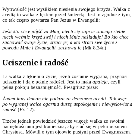
Wytrwałość jest wysiłkiem niesienia swojego krzyża. Walka z
acedią to walka z lękiem przed śmiercią. Jest to zgodne z tym,
co tak często powtarza Pan Jezus w Ewangelii:
Jeśli kto chce pójść za Mną, niech się zaprze samego siebie,
niech weźmie krzyż swój i niech Mnie naśladuje! Bo kto chce
zachować swoje życie, straci je; a kto straci swe życie z
powodu Mnie i Ewangelii, zachowa je
(Mk 8,34n).
Uciszenie i radość
Ta walka z lękiem o życie, jeżeli zostanie wygrana, przynosi
uciszenie i daje pełnię radości. Jest to mała
apateja
, czyli
pełna pokoju beznamiętność. Ewagriusz pisze:
Żaden inny demon nie podąża za demonem acedii. Tak więc
po wygranej walce ogarnia duszę uspokojenie i niewysłowiona
radość
(
Pr.
12).
Trzeba jednak powiedzieć jeszcze więcej: walka ze swoimi
namiętnościami jest konieczna, aby stać się w pełni uczniem
Chrystusa. Mówili o tym ojcowie pustyni przed Ewagriuszem.