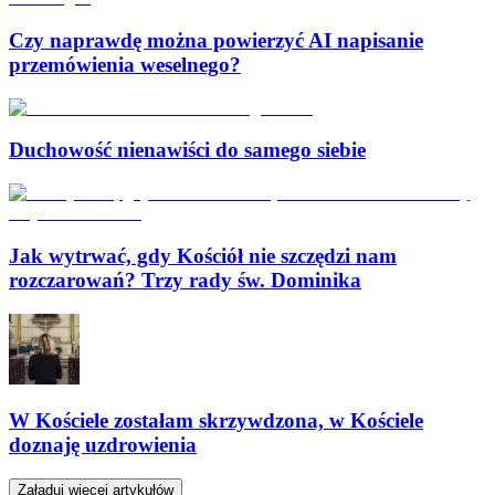
Czy naprawdę można powierzyć AI napisanie
przemówienia weselnego?
Duchowość nienawiści do samego siebie
Jak wytrwać, gdy Kościół nie szczędzi nam
rozczarowań? Trzy rady św. Dominika
W Kościele zostałam skrzywdzona, w Kościele
doznaję uzdrowienia
Załaduj więcej artykułów