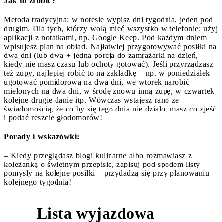
Jak to zrobić?
Metoda tradycyjna: w notesie wypisz dni tygodnia, jeden pod
drugim. Dla tych, którzy wolą mieć wszystko w telefonie: użyj
aplikacji z notatkami, np. Google Keep. Pod każdym dniem
wpisujesz plan na obiad. Najłatwiej przygotowywać posiłki na
dwa dni (lub dwa + jedna porcja do zamrażarki na dzień,
kiedy nie masz czasu lub ochoty gotować). Jeśli przyrządzasz
też zupy, najlepiej robić to na zakładkę – np. w poniedziałek
ugotować pomidorową na dwa dni, we wtorek narobić
mielonych na dwa dni, w środę znowu inną zupę, w czwartek
kolejne drugie danie itp. Wówczas wstajesz rano ze
świadomością, że co by się tego dnia nie działo, masz co zjeść
i podać reszcie głodomorów!
Porady i wskazówki:
– Kiedy przeglądasz blogi kulinarne albo rozmawiasz z
koleżanką o świetnym przepisie, zapisuj pod spodem listy
pomysły na kolejne posiłki – przydadzą się przy planowaniu
kolejnego tygodnia!
Lista wyjazdowa
3