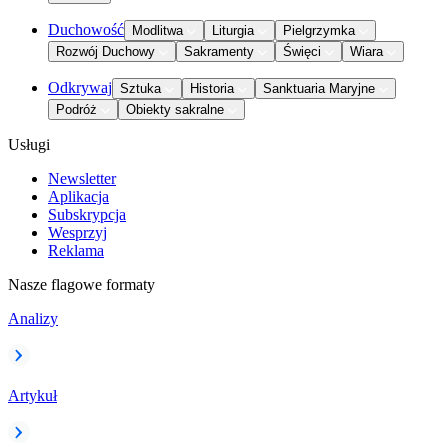
Duchowość
Modlitwa
Liturgia
Pielgrzymka
Rozwój Duchowy
Sakramenty
Święci
Wiara
Odkrywaj
Sztuka
Historia
Sanktuaria Maryjne
Podróż
Obiekty sakralne
Usługi
Newsletter
Aplikacja
Subskrypcja
Wesprzyj
Reklama
Nasze flagowe formaty
Analizy
Artykuł