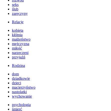
rozwód
seks
ślub
zaręczyny
Relacje
kobieta
kłótnia
małżeństwo
mężczyzna
miłość
narzeczeni
przyjaźń
Rodzina
dom
dziadkowie
dzieci
macierzyństwo
nastolatki
wychowanie
psychologia
śmierć