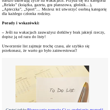
bardzo ułatwiają życie na wakacjach. Przyda się też kategoria
„Relaks” (książka, gazeta, gra planszowa, głośnik…),
„Apteczka”, „Sport”… Możesz też utworzyć osobną kategorię
dla każdego członka rodziny.
Porady i wskazówki:
–
Jeśli na wakacjach zauważysz dotkliwy brak jakiejś rzeczy,
dopisz ją od razu do listy!
Utworzenie list zajmuje trochę czasu, ale szybko się
przekonasz, że warto go było zainwestować!
Czytaj także:
Planowanie pomoże Ci w spełnianiu marzeń!