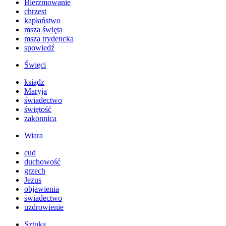
Bierzmowanie
chrzest
kapłaństwo
msza święta
msza trydencka
spowiedź
Święci
ksiądz
Maryja
świadectwo
świętość
zakonnica
Wiara
cud
duchowość
grzech
Jezus
objawienia
świadectwo
uzdrowienie
Sztuka