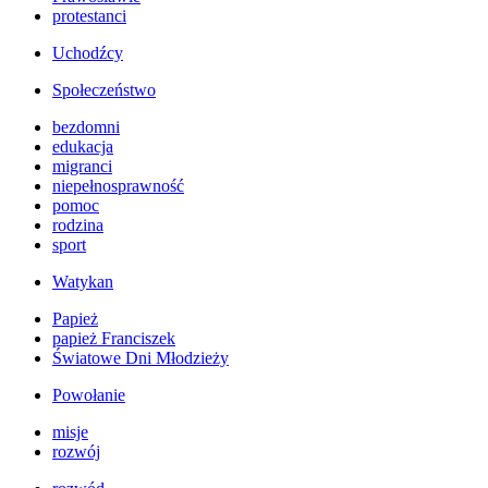
protestanci
Uchodźcy
Społeczeństwo
bezdomni
edukacja
migranci
niepełnosprawność
pomoc
rodzina
sport
Watykan
Papież
papież Franciszek
Światowe Dni Młodzieży
Powołanie
misje
rozwój