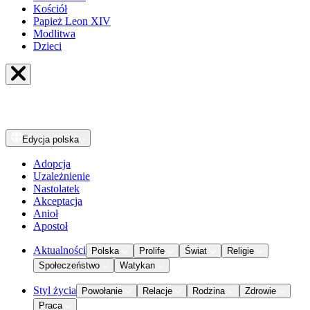
Kościół
Papież Leon XIV
Modlitwa
Dzieci
Edycja
polska
Adopcja
Uzależnienie
Nastolatek
Akceptacja
Anioł
Apostoł
Aktualności
Polska
Prolife
Świat
Religie
Społeczeństwo
Watykan
Styl życia
Powołanie
Relacje
Rodzina
Zdrowie
Praca