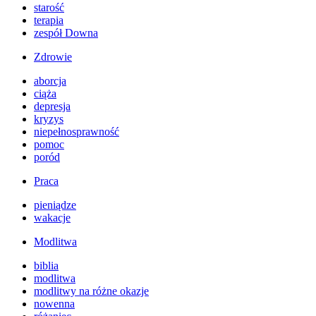
starość
terapia
zespół Downa
Zdrowie
aborcja
ciąża
depresja
kryzys
niepełnosprawność
pomoc
poród
Praca
pieniądze
wakacje
Modlitwa
biblia
modlitwa
modlitwy na różne okazje
nowenna