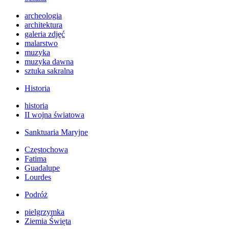
archeologia
architektura
galeria zdjęć
malarstwo
muzyka
muzyka dawna
sztuka sakralna
Historia
historia
II wojna światowa
Sanktuaria Maryjne
Częstochowa
Fatima
Guadalupe
Lourdes
Podróż
pielgrzymka
Ziemia Święta