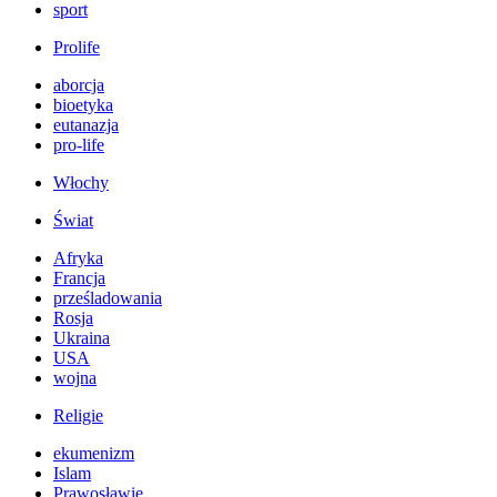
sport
Prolife
aborcja
bioetyka
eutanazja
pro-life
Włochy
Świat
Afryka
Francja
prześladowania
Rosja
Ukraina
USA
wojna
Religie
ekumenizm
Islam
Prawosławie