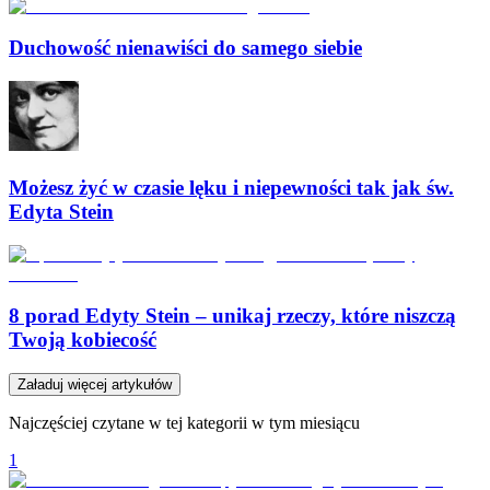
Duchowość nienawiści do samego siebie
Możesz żyć w czasie lęku i niepewności tak jak św.
Edyta Stein
8 porad Edyty Stein – unikaj rzeczy, które niszczą
Twoją kobiecość
Załaduj więcej artykułów
Najczęściej czytane w tej kategorii w tym miesiącu
1