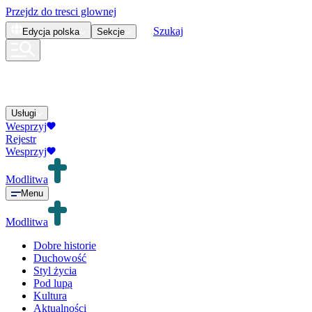
Przejdz do tresci glownej
Szukaj
Edycja
polska
Sekcje
Usługi
Wesprzyj
Rejestr
Wesprzyj
Modlitwa
Menu
Modlitwa
Dobre historie
Duchowość
Styl życia
Pod lupą
Kultura
Aktualności