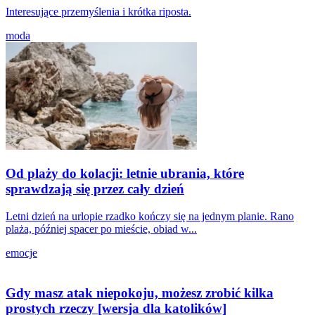
Interesujące przemyślenia i krótka riposta.
moda
Od plaży do kolacji: letnie ubrania, które
sprawdzają się przez cały dzień
Letni dzień na urlopie rzadko kończy się na jednym planie. Rano
plaża, później spacer po mieście, obiad w...
emocje
Gdy masz atak niepokoju, możesz zrobić kilka
prostych rzeczy [wersja dla katolików]