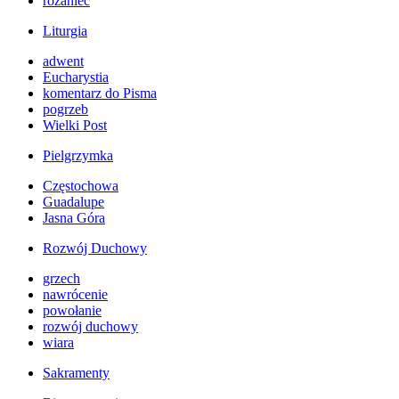
różaniec
Liturgia
adwent
Eucharystia
komentarz do Pisma
pogrzeb
Wielki Post
Pielgrzymka
Częstochowa
Guadalupe
Jasna Góra
Rozwój Duchowy
grzech
nawrócenie
powołanie
rozwój duchowy
wiara
Sakramenty