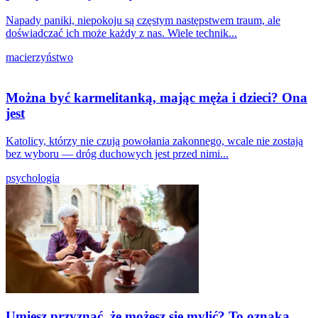
Napady paniki, niepokoju są częstym następstwem traum, ale
doświadczać ich może każdy z nas. Wiele technik...
macierzyństwo
Można być karmelitanką, mając męża i dzieci? Ona
jest
Katolicy, którzy nie czują powołania zakonnego, wcale nie zostają
bez wyboru — dróg duchowych jest przed nimi...
psychologia
Umiesz przyznać, że możesz się mylić? To oznaka