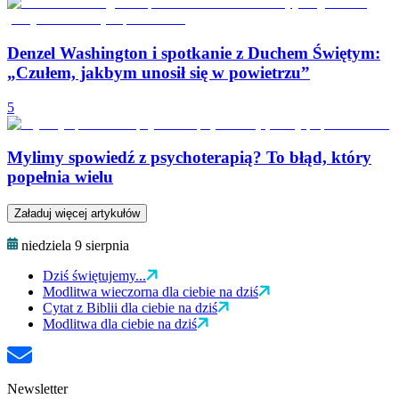
Denzel Washington i spotkanie z Duchem Świętym:
„Czułem, jakbym unosił się w powietrzu”
5
Mylimy spowiedź z psychoterapią? To błąd, który
popełnia wielu
Załaduj więcej artykułów
niedziela 9 sierpnia
Dziś świętujemy...
Modlitwa wieczorna dla ciebie na dziś
Cytat z Biblii dla ciebie na dziś
Modlitwa dla ciebie na dziś
Newsletter