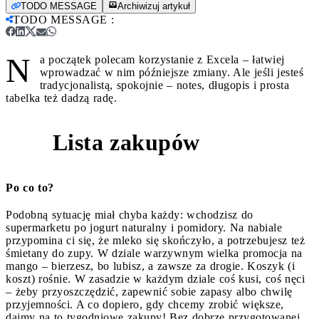
TODO MESSAGE
Archiwizuj artykuł
TODO MESSAGE
:
N
a początek polecam korzystanie z Excela – łatwiej
wprowadzać w nim późniejsze zmiany. Ale jeśli jesteś
tradycjonalistą, spokojnie – notes, długopis i prosta
tabelka też dadzą radę.
Lista zakupów
1
Po co to?
Podobną sytuację miał chyba każdy: wchodzisz do
supermarketu po jogurt naturalny i pomidory. Na nabiale
przypomina ci się, że mleko się skończyło, a potrzebujesz też
śmietany do zupy. W dziale warzywnym wielka promocja na
mango – bierzesz, bo lubisz, a zawsze za drogie. Koszyk (i
koszt) rośnie. W zasadzie w każdym dziale coś kusi, coś nęci
– żeby przyoszczędzić, zapewnić sobie zapasy albo chwilę
przyjemności. A co dopiero, gdy chcemy zrobić większe,
dajmy na to tygodniowe zakupy! Bez dobrze przygotowanej