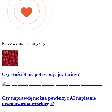
Nasze wyróżnione artykuły
Czy Kościół nie potrzebuje już łaciny?
Czy naprawdę można powierzyć AI napisanie
przemówienia weselnego?