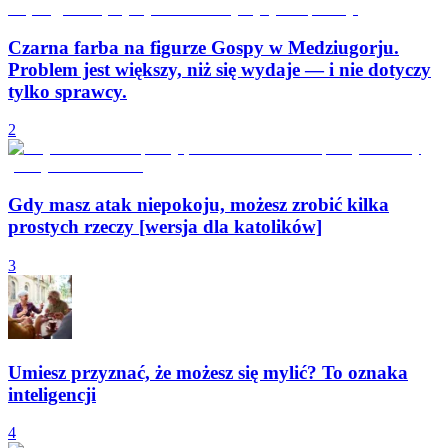
Czarna farba na figurze Gospy w Medziugorju.
Problem jest większy, niż się wydaje — i nie dotyczy
tylko sprawcy.
2
Gdy masz atak niepokoju, możesz zrobić kilka
prostych rzeczy [wersja dla katolików]
3
Umiesz przyznać, że możesz się mylić? To oznaka
inteligencji
4