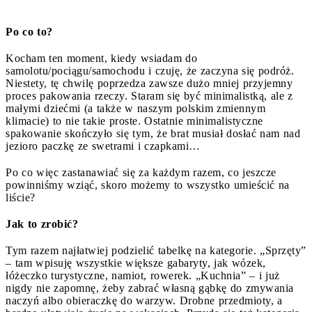
Po co to?
Kocham ten moment, kiedy wsiadam do
samolotu/pociągu/samochodu i czuję, że zaczyna się podróż.
Niestety, tę chwilę poprzedza zawsze dużo mniej przyjemny
proces pakowania rzeczy. Staram się być minimalistką, ale z
małymi dziećmi (a także w naszym polskim zmiennym
klimacie) to nie takie proste. Ostatnie minimalistyczne
spakowanie skończyło się tym, że brat musiał dosłać nam nad
jezioro paczkę ze swetrami i czapkami…
Po co więc zastanawiać się za każdym razem, co jeszcze
powinniśmy wziąć, skoro możemy to wszystko umieścić na
liście?
Jak to zrobić?
Tym razem najłatwiej podzielić tabelkę na kategorie. „Sprzęty”
– tam wpisuję wszystkie większe gabaryty, jak wózek,
łóżeczko turystyczne, namiot, rowerek. „Kuchnia” – i już
nigdy nie zapomnę, żeby zabrać własną gąbkę do zmywania
naczyń albo obieraczkę do warzyw. Drobne przedmioty, a