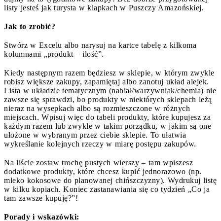
listy jesteś jak turysta w klapkach w Puszczy Amazońskiej.
Jak to zrobić?
Stwórz w Excelu albo narysuj na kartce tabelę z kilkoma
kolumnami „produkt – ilość”.
Kiedy następnym razem będziesz w sklepie, w którym zwykle
robisz większe zakupy, zapamiętaj albo zanotuj układ alejek.
Lista w układzie tematycznym (nabiał/warzywniak/chemia) nie
zawsze się sprawdzi, bo produkty w niektórych sklepach leżą
nieraz na wysepkach albo są rozmieszczone w różnych
miejscach. Wpisuj więc do tabeli produkty, które kupujesz za
każdym razem lub zwykle w takim porządku, w jakim są one
ułożone w wybranym przez ciebie sklepie. To ułatwia
wykreślanie kolejnych rzeczy w miarę postępu zakupów.
Na liście zostaw trochę pustych wierszy – tam wpiszesz
dodatkowe produkty, które chcesz kupić jednorazowo (np.
mleko kokosowe do planowanej chińszczyzny). Wydrukuj listę
w kilku kopiach. Koniec zastanawiania się co tydzień „Co ja
tam zawsze kupuję?”!
Porady i wskazówki: