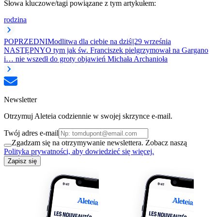
Słowa kluczowe/tagi powiązane z tym artykułem:
rodzina
POPRZEDNI
Modlitwa dla ciebie na dziś||29 września
NASTĘPNY
O tym jak św. Franciszek pielgrzymował na Gargano
i… nie wszedł do groty objawień Michała Archanioła
Newsletter
Otrzymuj Aleteia codziennie w swojej skrzynce e-mail.
Twój adres e-mail
Zgadzam się na otrzymywanie newslettera. Zobacz naszą
Polityka prywatności, aby dowiedzieć się więcej.
Zapisz się