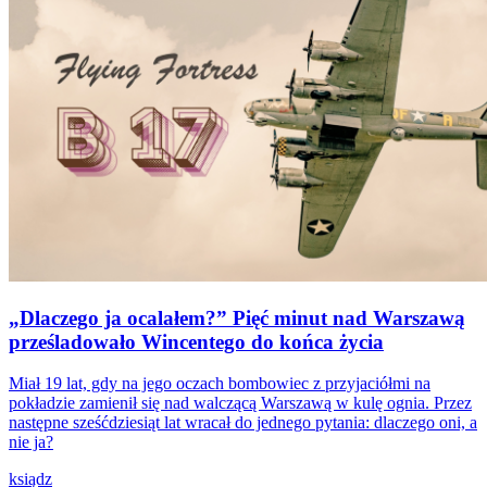
„Dlaczego ja ocalałem?” Pięć minut nad Warszawą
prześladowało Wincentego do końca życia
Miał 19 lat, gdy na jego oczach bombowiec z przyjaciółmi na
pokładzie zamienił się nad walczącą Warszawą w kulę ognia. Przez
następne sześćdziesiąt lat wracał do jednego pytania: dlaczego oni, a
nie ja?
ksiądz