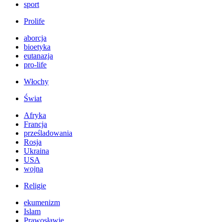
sport
Prolife
aborcja
bioetyka
eutanazja
pro-life
Włochy
Świat
Afryka
Francja
prześladowania
Rosja
Ukraina
USA
wojna
Religie
ekumenizm
Islam
Prawosławie