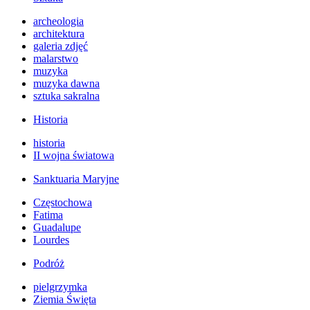
archeologia
architektura
galeria zdjęć
malarstwo
muzyka
muzyka dawna
sztuka sakralna
Historia
historia
II wojna światowa
Sanktuaria Maryjne
Częstochowa
Fatima
Guadalupe
Lourdes
Podróż
pielgrzymka
Ziemia Święta