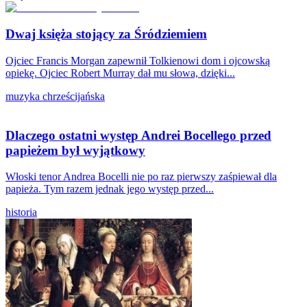
Dwaj księża stojący za Śródziemiem
Ojciec Francis Morgan zapewnił Tolkienowi dom i ojcowską
opiekę. Ojciec Robert Murray dał mu słowa, dzięki...
muzyka chrześcijańska
Dlaczego ostatni występ Andrei Bocellego przed
papieżem był wyjątkowy
Włoski tenor Andrea Bocelli nie po raz pierwszy zaśpiewał dla
papieża. Tym razem jednak jego występ przed...
historia