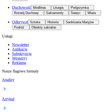
Duchowość
Modlitwa
Liturgia
Pielgrzymka
Rozwój Duchowy
Sakramenty
Święci
Wiara
Odkrywaj
Sztuka
Historia
Sanktuaria Maryjne
Podróż
Obiekty sakralne
Usługi
Newsletter
Aplikacja
Subskrypcja
Wesprzyj
Reklama
Nasze flagowe formaty
Analizy
Artykuł