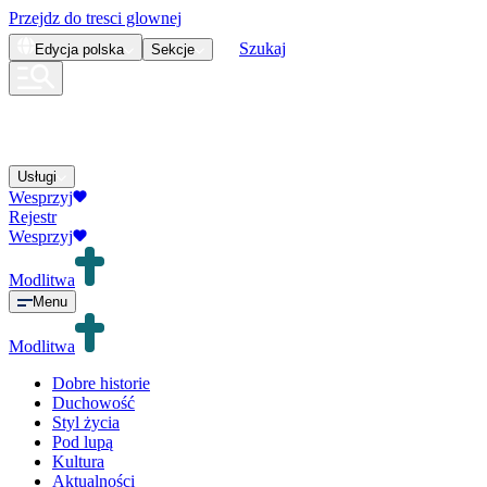
Przejdz do tresci glownej
Szukaj
Edycja
polska
Sekcje
Usługi
Wesprzyj
Rejestr
Wesprzyj
Modlitwa
Menu
Modlitwa
Dobre historie
Duchowość
Styl życia
Pod lupą
Kultura
Aktualności