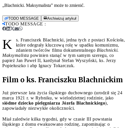
„Blachnicki. Maksymalista” może to zmienić.
TODO MESSAGE
Archiwizuj artykuł
TODO MESSAGE
:
K
s. Franciszek Blachnicki, jedna tych z postaci Kościoła,
które odegrały kluczową rolę w upadku komunizmu,
zdaniem twórców filmu dokumentalnego
Blachnicki.
Maksymalista
powinien stanąć w tym samym szeregu, co
papież Jan Paweł II, kardynał Stefan Wyszyński, ks. Jerzy
Popiełuszko i abp Ignacy Tokarczuk.
Film o ks. Franciszku Blachnickim
Już pierwsze lata życia śląskiego duchownego (urodził się 24
marca 1921 r. w Rybniku, w wielodzietnej rodzinie, jako
siódme dziecko pielęgniarza Józefa Blachnickiego
),
zapowiadały niezwykłe okoliczności.
Miał zaledwie kilka tygodni, gdy w czasie III powstania
śląskiego z domu ewakuowano rodzinę, zapominając o