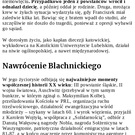
niemowlęciu
. Przypadkowo jeden z powstańców wrócił i
odnalazł dziecię
, a później oddał je rodzinie. Druga, mrożąca
krew w żyłach sytuacja wydarzyła się, gdy Franciszek miał
zaledwie kilka lat. Bawiąc się z bratem wpadł do studni, ale
szczęśliwie nie doszło do tragedii, ponieważ z opresji wybawił
go sąsiad.
W dorosłym życiu, jako kapłan diecezji katowickiej,
wykładowca na Katolickim Uniwersytecie Lubelskim, działał
na niwie ogólnopolskiej, a nawet międzynarodowej.
Nawrócenie Blachnickiego
W jego życiorysie odbijają się
najważniejsze momenty
współczesnej historii XX wieku
: III powstanie śląskie, II
wojna światowa, Auschwitz (przebywał w tym samym
bunkrze, w którym zginął o. Maksymilian Kolbe),
prześladowania Kościoła w PRL, organizacja ruchu
trzeźwościowego, działalność ewangelizacyjna wśród
młodzieży – szykany w latach 60. i wyrok więzienia, przyjaźń
z Karolem Wojtyłą, współpraca z „Solidarnością”, odbiór z
Danutą Wałęsową nagrody Nobla, nagroda Sołżenicyna w
Waszyngtonie, patriotyczna działalność emigracyjna w latach
81-87, a w końcu osaczenie przez komunistyczną agenturę i