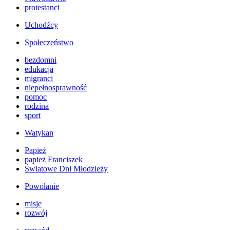
protestanci
Uchodźcy
Społeczeństwo
bezdomni
edukacja
migranci
niepełnosprawność
pomoc
rodzina
sport
Watykan
Papież
papież Franciszek
Światowe Dni Młodzieży
Powołanie
misje
rozwój