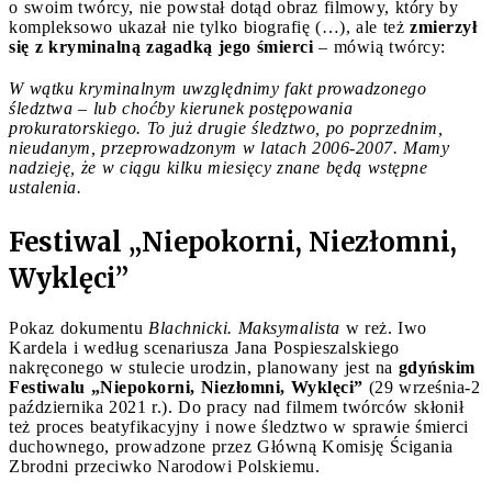
o swoim twórcy, nie powstał dotąd obraz filmowy, który by
kompleksowo ukazał nie tylko biografię (…), ale też
zmierzył
się z kryminalną zagadką jego śmierci
– mówią twórcy:
W wątku kryminalnym uwzględnimy fakt prowadzonego
śledztwa – lub choćby kierunek postępowania
prokuratorskiego. To już drugie śledztwo, po poprzednim,
nieudanym, przeprowadzonym w latach 2006-2007. Mamy
nadzieję, że w ciągu kilku miesięcy znane będą wstępne
ustalenia.
Festiwal „Niepokorni, Niezłomni,
Wyklęci”
Pokaz dokumentu
Blachnicki. Maksymalista
w reż. Iwo
Kardela i według scenariusza Jana Pospieszalskiego
nakręconego w stulecie urodzin, planowany jest na
gdyńskim
Festiwalu „Niepokorni, Niezłomni, Wyklęci”
(29 września-2
października 2021 r.). Do pracy nad filmem twórców skłonił
też proces beatyfikacyjny i nowe śledztwo w sprawie śmierci
duchownego, prowadzone przez Główną Komisję Ścigania
Zbrodni przeciwko Narodowi Polskiemu.