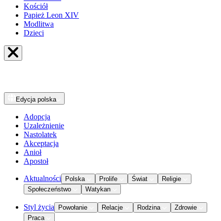
Kościół
Papież Leon XIV
Modlitwa
Dzieci
Edycja
polska
Adopcja
Uzależnienie
Nastolatek
Akceptacja
Anioł
Apostoł
Aktualności
Polska
Prolife
Świat
Religie
Społeczeństwo
Watykan
Styl życia
Powołanie
Relacje
Rodzina
Zdrowie
Praca