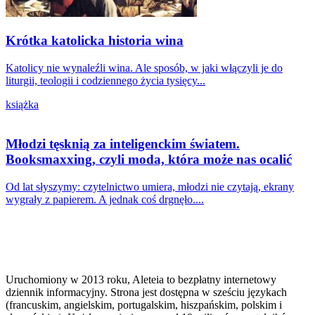
Krótka katolicka historia wina
Katolicy nie wynaleźli wina. Ale sposób, w jaki włączyli je do
liturgii, teologii i codziennego życia tysięcy...
książka
Młodzi tęsknią za inteligenckim światem.
Booksmaxxing, czyli moda, która może nas ocalić
Od lat słyszymy: czytelnictwo umiera, młodzi nie czytają, ekrany
wygrały z papierem. A jednak coś drgnęło....
Uruchomiony w 2013 roku, Aleteia to bezpłatny internetowy
dziennik informacyjny. Strona jest dostępna w sześciu językach
(francuskim, angielskim, portugalskim, hiszpańskim, polskim i