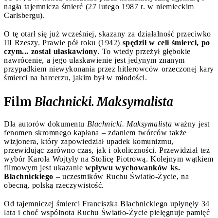
nagła tajemnicza śmierć (27 lutego 1987 r. w niemieckim
Carlsbergu).
O tę otarł się już wcześniej, skazany za działalność przeciwko
III Rzeszy. Prawie pół roku (1942)
spędził w celi śmierci, po
czym... został ułaskawiony
. To wtedy przeżył głębokie
nawrócenie, a jego ułaskawienie jest jedynym znanym
przypadkiem niewykonania przez hitlerowców orzeczonej kary
śmierci na harcerzu, jakim był w młodości.
Film
Blachnicki. Maksymalista
Dla autorów dokumentu
Blachnicki. Maksymalista
ważny jest
fenomen skromnego kapłana – zdaniem twórców także
wizjonera, który zapowiedział upadek komunizmu,
przewidując zarówno czas, jak i okoliczności. Przewidział też
wybór Karola Wojtyły na Stolicę Piotrową. Kolejnym wątkiem
filmowym jest ukazanie
wpływu wychowanków ks.
Blachnickiego
– uczestników Ruchu Światło-Życie, na
obecną, polską rzeczywistość.
Od tajemniczej śmierci Franciszka Blachnickiego upłynęły 34
lata i choć wspólnota Ruchu Światło-Życie pielęgnuje pamięć