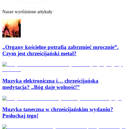
Nasze wyróżnione artykuły
„Organy kościelne potrafią zabrzmieć mrocznie”.
Czym jest chrześcijański metal?
Muzyka elektroniczna i… chrześcijańska
medytacja? „Bóg daje wolność!”
Muzyka taneczna w chrześcijańskim wydaniu?
Posłuchaj tego!