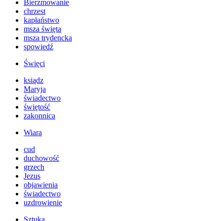
Bierzmowanie
chrzest
kapłaństwo
msza święta
msza trydencka
spowiedź
Święci
ksiądz
Maryja
świadectwo
świętość
zakonnica
Wiara
cud
duchowość
grzech
Jezus
objawienia
świadectwo
uzdrowienie
Sztuka