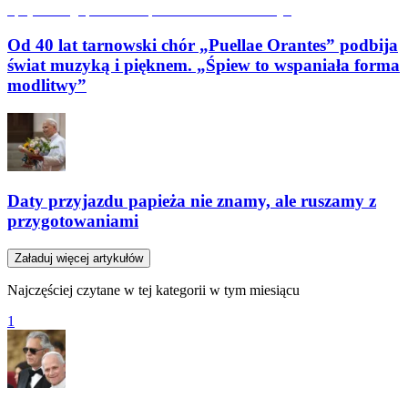
Od 40 lat tarnowski chór „Puellae Orantes” podbija
świat muzyką i pięknem. „Śpiew to wspaniała forma
modlitwy”
Daty przyjazdu papieża nie znamy, ale ruszamy z
przygotowaniami
Załaduj więcej artykułów
Najczęściej czytane w tej kategorii w tym miesiącu
1