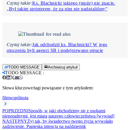
Czytaj także:
Ks. Blachnicki jakiego (może) nie znacie.
„Był takim sprinterem, że za nim nie nadążaliśmy”
Czytaj także:
Jak odchodził ks. Blachnicki? W jego
otoczeniu byli agenci SB i podejrzewano otrucie
TODO MESSAGE
Archiwizuj artykuł
TODO MESSAGE
:
Słowa kluczowe/tagi powiązane z tym artykułem:
film
wspólnota
POPRZEDNI
Sposób, w jaki obchodzimy się z osobami
nieporadnymi, jest miarą naszego człowieczeństwa [wywiad]
NASTĘPNY
Żyj tak, by świadectwo twego życia wywołało
zadziwienie. Papieska intencja na październik