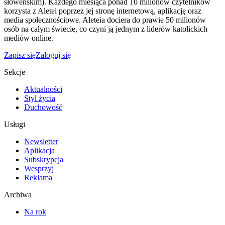
słoweńskim). Każdego miesiąca ponad 10 milionów czytelników
korzysta z Aletei poprzez jej stronę internetową, aplikację oraz
media społecznościowe. Aleteia dociera do prawie 50 milionów
osób na całym świecie, co czyni ją jednym z liderów katolickich
mediów online.
Zapisz się
Zaloguj się
Sekcje
Aktualności
Styl życia
Duchowość
Usługi
Newsletter
Aplikacja
Subskrypcja
Wesprzyj
Reklama
Archiwa
Na rok