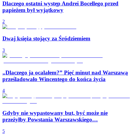
Dlaczego ostatni występ Andrei Bocellego przed
papieżem był wyjątkowy
2
Dwaj księża stojący za Śródziemiem
3
„Dlaczego ja ocalałem?” Pięć minut nad Warszawą
prześladowało Wincentego do końca życia
4
Gdyby nie wypastowany but, być może nie
przeżyłby Powstania Warszawskiego…
5