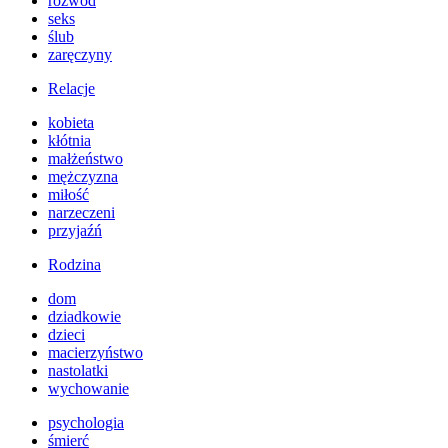
rozwód
seks
ślub
zaręczyny
Relacje
kobieta
kłótnia
małżeństwo
mężczyzna
miłość
narzeczeni
przyjaźń
Rodzina
dom
dziadkowie
dzieci
macierzyństwo
nastolatki
wychowanie
psychologia
śmierć