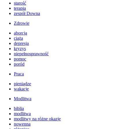
starość
terapia
zespół Downa
Zdrowie
aborcja
ciąża
depresja
kryzys
niepełnosprawność
pomoc
poród
Praca
pieniądze
wakacje
Modlitwa
biblia
modlitwa
modlitwy na różne okazje
nowenna