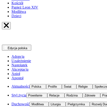
Kościół
Papież Leon XIV
Modlitwa
Dzieci
Edycja
polska
Adopcja
Uzależnienie
Nastolatek
Akceptacja
Anioł
Apostoł
Aktualności
Polska
Prolife
Świat
Religie
Społecz
Styl życia
Powołanie
Relacje
Rodzina
Zdrowie
Pr
Duchowość
Modlitwa
Liturgia
Pielgrzymka
Rozwój Du