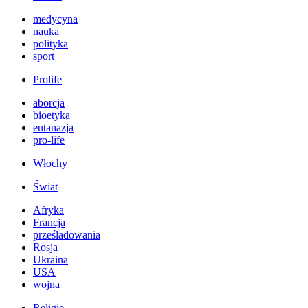
medycyna
nauka
polityka
sport
Prolife
aborcja
bioetyka
eutanazja
pro-life
Włochy
Świat
Afryka
Francja
prześladowania
Rosja
Ukraina
USA
wojna
Religie