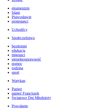
ekumenizm
Islam
Prawosławie
protestanci
Uchodźcy
Społeczeństwo
bezdomni
edukacja
migranci
niepełnosprawność
pomoc
rodzina
sport
Watykan
Papież
papież Franciszek
Światowe Dni Młodzieży
Powołanie