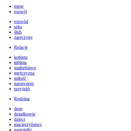
misje
rozwój
rozwód
seks
ślub
zaręczyny
Relacje
kobieta
kłótnia
małżeństwo
mężczyzna
miłość
narzeczeni
przyjaźń
Rodzina
dom
dziadkowie
dzieci
macierzyństwo
nastolatki