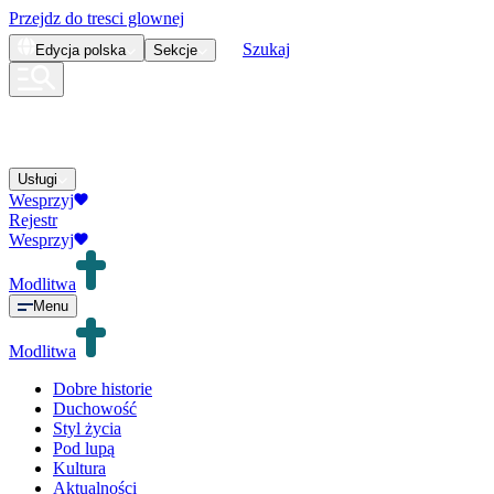
Przejdz do tresci glownej
Szukaj
Edycja
polska
Sekcje
Usługi
Wesprzyj
Rejestr
Wesprzyj
Modlitwa
Menu
Modlitwa
Dobre historie
Duchowość
Styl życia
Pod lupą
Kultura
Aktualności