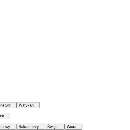
eństwo
Watykan
aca
chowy
Sakramenty
Święci
Wiara