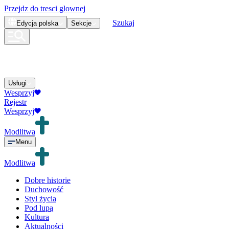
Przejdz do tresci glownej
Szukaj
Edycja
polska
Sekcje
Usługi
Wesprzyj
Rejestr
Wesprzyj
Modlitwa
Menu
Modlitwa
Dobre historie
Duchowość
Styl życia
Pod lupą
Kultura
Aktualności