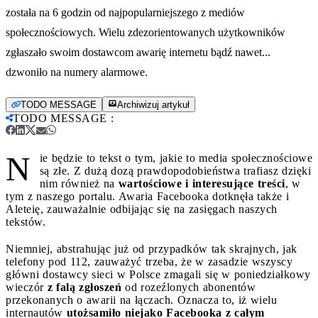
została na 6 godzin od najpopularniejszego z mediów
społecznościowych. Wielu zdezorientowanych użytkowników
zgłaszało swoim dostawcom awarię internetu bądź nawet...
dzwoniło na numery alarmowe.
TODO MESSAGE
Archiwizuj artykuł
TODO MESSAGE
:
N
ie będzie to tekst o tym, jakie to media społecznościowe
są złe. Z dużą dozą prawdopodobieństwa trafiasz dzięki
nim również na
wartościowe i interesujące treści
, w
tym z naszego portalu. Awaria Facebooka dotknęła także i
Aleteię, zauważalnie odbijając się na zasięgach naszych
tekstów.
Niemniej, abstrahując już od przypadków tak skrajnych, jak
telefony pod 112, zauważyć trzeba, że w zasadzie wszyscy
główni dostawcy sieci w Polsce zmagali się w poniedziałkowy
wieczór
z falą zgłoszeń
od rozeźlonych abonentów
przekonanych o awarii na łączach. Oznacza to, iż wielu
internautów
utożsamiło niejako Facebooka z całym