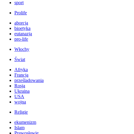
sport
Prolife
aborcja
bioetyka
eutanazja
pro-life
Włochy
Świat
Afryka
Francja
prześladowania
Rosja
Ukraina
USA
wojna
Religie
ekumenizm
Islam
Prawosławie