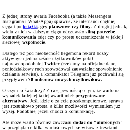
Z jednej strony awaria Facebooka (a także Messengera,
Instagrama i WhatsAppa) sprawiła, że internauci chętniej
sięgali po
książki
, gry planszowe czy filmy
. Z drugiej jednak,
wielu z nich w dalszym ciągu odczuwało
silną potrzebę
komunikowania
(się) czy po prostu uczestniczenia w jakiejś
sieciowej
wspólnocie
.
Dlatego też pod nieobecność hegemona rekord liczby
aktywnych jednocześnie użytkowników pobił
najprawdopodobniej
Twitter
(czekamy na oficjalne dane,
poniedziałkowy ruch spowodował zauważalne spowolnienie
działania serwisu), a komunikator Telegram już pochwalił się
przypływem
70 milionów nowych użytkowików
.
O czym to świadczy? Z całą pewnością o tym, że warto na
wypadek kolejnej takiej awarii mieć
przygotowane
alternatywy
. Jeśli idzie o zajęcia pozakomputerowe, sprawa
jest stosunkowo prosta, a kilka możliwości wymieniłem już
wyżej. Podobnie, jeżeli chodzi o komunikację.
Ale może warto również zawczasu
dodać do "ulubionych"
w przeglądarce kilka wartościowych serwisów z treściami