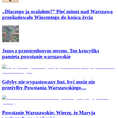
„Dlaczego ja ocalałem?” Pięć minut nad Warszawą
prześladowało Wincentego do końca życia
Jezus z przestrzelonym sercem. Ten krucyfiks
pamięta powstanie warszawskie
Gdyby nie wypastowany but, być może nie
przeżyłby Powstania Warszawskiego…
Powstanie Warszawskie: Wierzę, że Maryja