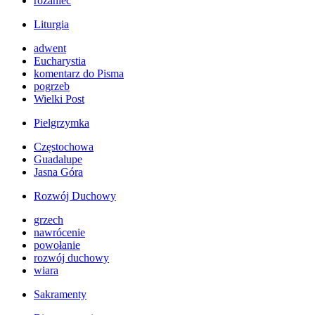
różaniec
Liturgia
adwent
Eucharystia
komentarz do Pisma
pogrzeb
Wielki Post
Pielgrzymka
Częstochowa
Guadalupe
Jasna Góra
Rozwój Duchowy
grzech
nawrócenie
powołanie
rozwój duchowy
wiara
Sakramenty