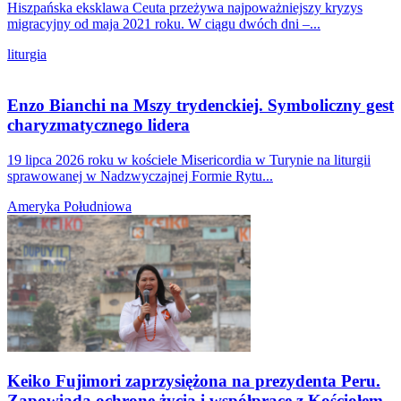
Hiszpańska eksklawa Ceuta przeżywa najpoważniejszy kryzys
migracyjny od maja 2021 roku. W ciągu dwóch dni –...
liturgia
Enzo Bianchi na Mszy trydenckiej. Symboliczny gest
charyzmatycznego lidera
19 lipca 2026 roku w kościele Misericordia w Turynie na liturgii
sprawowanej w Nadzwyczajnej Formie Rytu...
Ameryka Południowa
Keiko Fujimori zaprzysiężona na prezydenta Peru.
Zapowiada ochronę życia i współpracę z Kościołem