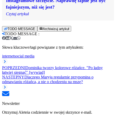
Instagramowe szczęście. Naprawdę fajnie jest być
fajniejszym, niż się jest?
Czytaj artykuł
TODO MESSAGE
Archiwizuj artykuł
TODO MESSAGE
:
Słowa kluczowe/tagi powiązane z tym artykułem:
internet
social media
POPRZEDNI
Dominika tworzy kolorowe różańce. "Po ładny
łatwiej sięgnąć" [wywiad]
NASTĘPNY
Dlaczego Maryja regularnie przypomina o
odmawianiu różańca, a nie o chodzeniu na mszę?
Newsletter
Otrzymuj Aleteia codziennie w swojej skrzynce e-mail.