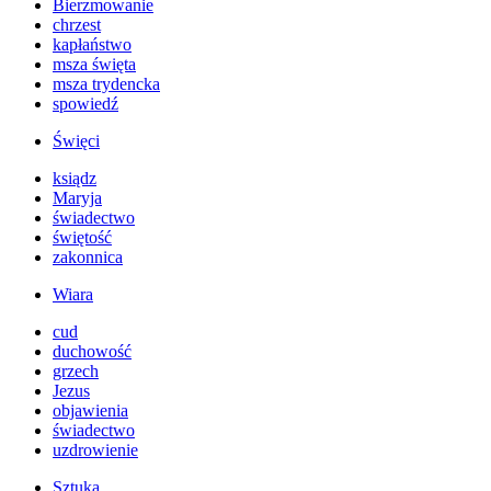
Bierzmowanie
chrzest
kapłaństwo
msza święta
msza trydencka
spowiedź
Święci
ksiądz
Maryja
świadectwo
świętość
zakonnica
Wiara
cud
duchowość
grzech
Jezus
objawienia
świadectwo
uzdrowienie
Sztuka