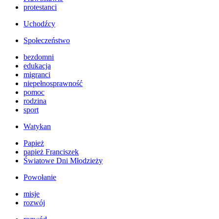
protestanci
Uchodźcy
Społeczeństwo
bezdomni
edukacja
migranci
niepełnosprawność
pomoc
rodzina
sport
Watykan
Papież
papież Franciszek
Światowe Dni Młodzieży
Powołanie
misje
rozwój