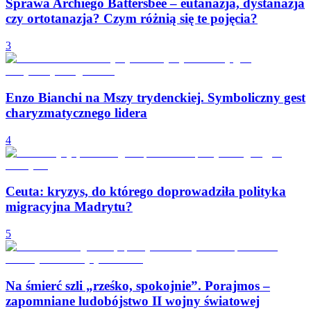
Sprawa Archiego Battersbee – eutanazja, dystanazja
czy ortotanazja? Czym różnią się te pojęcia?
3
Enzo Bianchi na Mszy trydenckiej. Symboliczny gest
charyzmatycznego lidera
4
Ceuta: kryzys, do którego doprowadziła polityka
migracyjna Madrytu?
5
Na śmierć szli „rześko, spokojnie”. Porajmos –
zapomniane ludobójstwo II wojny światowej