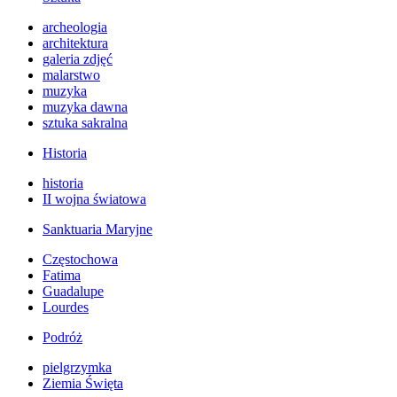
archeologia
architektura
galeria zdjęć
malarstwo
muzyka
muzyka dawna
sztuka sakralna
Historia
historia
II wojna światowa
Sanktuaria Maryjne
Częstochowa
Fatima
Guadalupe
Lourdes
Podróż
pielgrzymka
Ziemia Święta