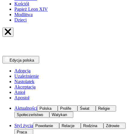
Kościół
Papież Leon XIV
Modlitwa
Dzieci
Edycja
polska
Adopcja
Uzależnienie
Nastolatek
Akceptacja
Anioł
Apostoł
Aktualności
Polska
Prolife
Świat
Religie
Społeczeństwo
Watykan
Styl życia
Powołanie
Relacje
Rodzina
Zdrowie
Praca