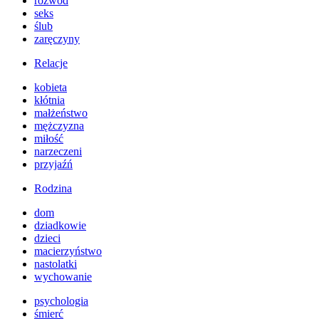
rozwód
seks
ślub
zaręczyny
Relacje
kobieta
kłótnia
małżeństwo
mężczyzna
miłość
narzeczeni
przyjaźń
Rodzina
dom
dziadkowie
dzieci
macierzyństwo
nastolatki
wychowanie
psychologia
śmierć