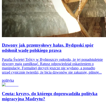
Dzwony jak przemysłowy hałas. Bydgoski spór
odsłonił wadę polskiego prawa
Parafia Świętej Trójcy w Bydgoszczy ogłosiła, że jej ponadstuletnie
dzwony mają zamilknąć. Ratusz odpowiedział oskarżeniem o
manipulację. Formalnej decyzji jeszcze nie wydano, a ponadto
urząd cynicznie twierdzi, że bicia dzwonów nie zakazuje, pilnuje...
polityka
Ceuta: kryzys, do którego doprowadziła polityka
migracyjna Madrytu?