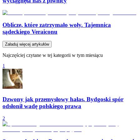
wyciągnęła nas z piwnicy
Oblicze, które zatrzymało woły. Tajemnica
sądeckiego Veraiconu
Załaduj więcej artykułów
Najczęściej czytane w tej kategorii w tym miesiącu
1
Dzwony jak przemysłowy hałas. Bydgoski spór
odsłonił wadę polskiego prawa
2