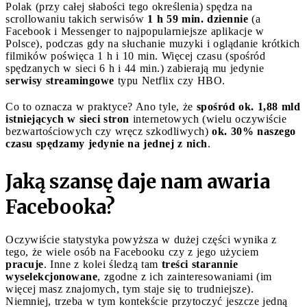
Polak (przy całej słabości tego określenia) spędza na
scrollowaniu takich serwisów
1 h 59 min. dziennie
(a
Facebook i Messenger to najpopularniejsze aplikacje w
Polsce), podczas gdy na słuchanie muzyki i oglądanie krótkich
filmików poświęca 1 h i 10 min. Więcej czasu (spośród
spędzanych w sieci 6 h i 44 min.) zabierają mu jedynie
serwisy streamingowe
typu Netflix czy HBO.
Co to oznacza w praktyce? Ano tyle, że
spośród ok.
1,88 mld
istniejących w sieci stron
internetowych (wielu oczywiście
bezwartościowych czy wręcz szkodliwych)
ok. 30% naszego
czasu spędzamy jedynie na jednej z nich
.
Jaką szansę daje nam awaria
Facebooka?
Oczywiście statystyka powyższa w dużej części wynika z
tego, że wiele osób na Facebooku czy z jego użyciem
pracuje
. Inne z kolei śledzą tam
treści starannie
wyselekcjonowane
, zgodne z ich zainteresowaniami (im
więcej masz znajomych, tym staje się to trudniejsze).
Niemniej, trzeba w tym kontekście przytoczyć jeszcze jedną