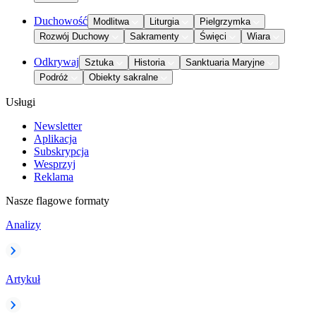
Duchowość
Modlitwa
Liturgia
Pielgrzymka
Rozwój Duchowy
Sakramenty
Święci
Wiara
Odkrywaj
Sztuka
Historia
Sanktuaria Maryjne
Podróż
Obiekty sakralne
Usługi
Newsletter
Aplikacja
Subskrypcja
Wesprzyj
Reklama
Nasze flagowe formaty
Analizy
Artykuł