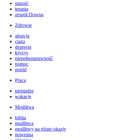
starość
terapia
zespół Downa
Zdrowie
aborcja
ciąża
depresja
kryzys
niepełnosprawność
pomoc
poród
Praca
pieniądze
wakacje
Modlitwa
biblia
modlitwa
modlitwy na różne okazje
nowenna