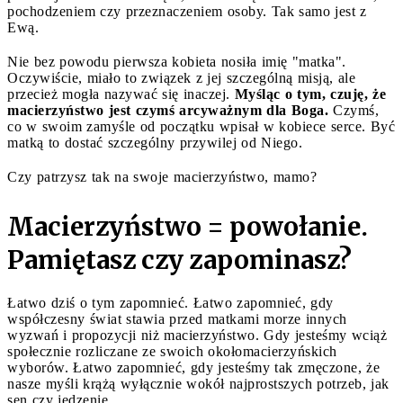
pochodzeniem czy przeznaczeniem osoby. Tak samo jest z
Ewą.
Nie bez powodu pierwsza kobieta nosiła imię "matka".
Oczywiście, miało to związek z jej szczególną misją, ale
przecież mogła nazywać się inaczej.
Myśląc o tym, czuję, że
macierzyństwo jest czymś arcyważnym dla Boga.
Czymś,
co w swoim zamyśle od początku wpisał w kobiece serce. Być
matką to dostać szczególny przywilej od Niego.
Czy patrzysz tak na swoje macierzyństwo, mamo?
Macierzyństwo = powołanie.
Pamiętasz czy zapominasz?
Łatwo dziś o tym zapomnieć. Łatwo zapomnieć, gdy
współczesny świat stawia przed matkami morze innych
wyzwań i propozycji niż macierzyństwo. Gdy jesteśmy wciąż
społecznie rozliczane ze swoich okołomacierzyńskich
wyborów. Łatwo zapomnieć, gdy jesteśmy tak zmęczone, że
nasze myśli krążą wyłącznie wokół najprostszych potrzeb, jak
sen czy jedzenie.