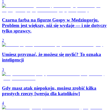
1
Czarna farba na figurze Gospy w Medziugorju.
Problem jest większy, niż się wydaje — i nie dotyczy
tylko sprawcy.
2
Umiesz przyznać, że możesz się mylić? To oznaka
inteligencji
3
Gdy masz atak niepokoju, możesz zrobić kilka
prostych rzeczy [wersja dla katolików]
4