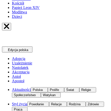
Kościół
Papież Leon XIV
Modlitwa
Dzieci
Edycja
polska
Adopcja
Uzależnienie
Nastolatek
Akceptacja
Anioł
Apostoł
Aktualności
Polska
Prolife
Świat
Religie
Społeczeństwo
Watykan
Styl życia
Powołanie
Relacje
Rodzina
Zdrowie
Praca