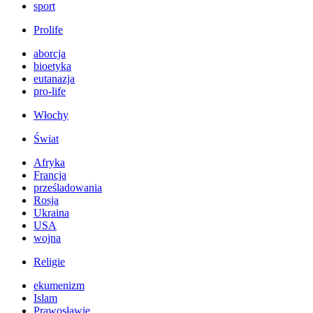
sport
Prolife
aborcja
bioetyka
eutanazja
pro-life
Włochy
Świat
Afryka
Francja
prześladowania
Rosja
Ukraina
USA
wojna
Religie
ekumenizm
Islam
Prawosławie