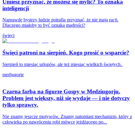
Umiesz przyznać, że możesz się mylić? To oznaka
inteligencji
Naprawdę bystrzy ludzie potrafią przyznać, że nie mają racji.
Dlaczego miałoby to być oznaką mądrości?
święci
Święci patroni na sierpień. Kogo prosić o wsparcie?
Sierpień to miesiąc urlopów, ale też miesiąc wielkich świętych.
medjugorie
Czarna farba na figurze Gospy w Medziugorju.
Problem jest większy, niż się wydaje — i nie dotyczy
tylko sprawcy.
Nie znamy jeszcze motywów. Znamy natomiast mechanizm, który z
człowieka po nawróceniu robi mówcę jeżdżącego po...