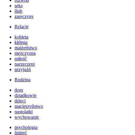
rozwód
seks
ślub
zaręczyny
Relacje
kobieta
kłótnia
małżeństwo
mężczyzna
miłość
narzeczeni
przyjaźń
Rodzina
dom
dziadkowie
dzieci
macierzyństwo
nastolatki
wychowanie
psychologia
śmierć