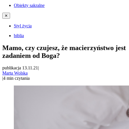
Obiekty sakralne
✕
Styl życia
biblia
Mamo, czy czujesz, że macierzyństwo jest
zadaniem od Boga?
publikacja 13.11.21
|
Marta Wolska
|
4
min czytania