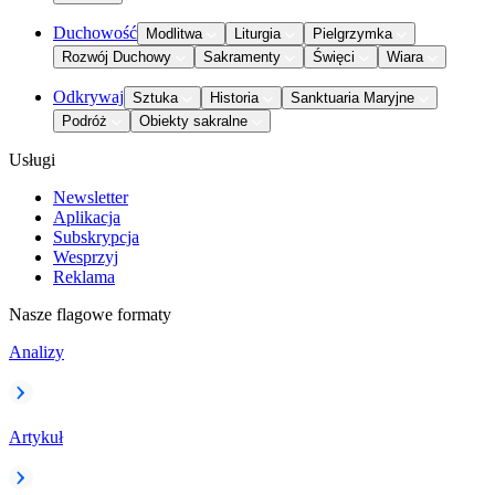
Duchowość
Modlitwa
Liturgia
Pielgrzymka
Rozwój Duchowy
Sakramenty
Święci
Wiara
Odkrywaj
Sztuka
Historia
Sanktuaria Maryjne
Podróż
Obiekty sakralne
Usługi
Newsletter
Aplikacja
Subskrypcja
Wesprzyj
Reklama
Nasze flagowe formaty
Analizy
Artykuł