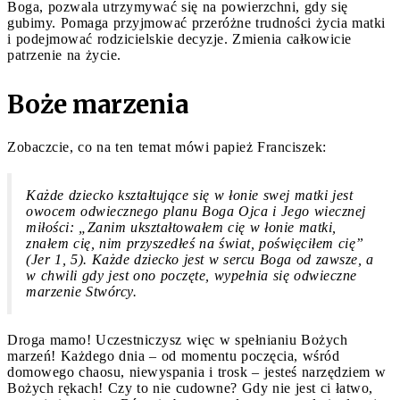
Boga, pozwala utrzymywać się na powierzchni, gdy się
gubimy. Pomaga przyjmować przeróżne trudności życia matki
i podejmować rodzicielskie decyzje. Zmienia całkowicie
patrzenie na życie.
Boże marzenia
Zobaczcie, co na ten temat mówi papież Franciszek:
Każde dziecko kształtujące się w łonie swej matki jest
owocem odwiecznego planu Boga Ojca i Jego wiecznej
miłości: „Zanim ukształtowałem cię w łonie matki,
znałem cię, nim przyszedłeś na świat, poświęciłem cię”
(Jer 1, 5). Każde dziecko jest w sercu Boga od zawsze, a
w chwili gdy jest ono poczęte, wypełnia się odwieczne
marzenie Stwórcy.
Droga mamo! Uczestniczysz więc w spełnianiu Bożych
marzeń! Każdego dnia – od momentu poczęcia, wśród
domowego chaosu, niewyspania i trosk – jesteś narzędziem w
Bożych rękach! Czy to nie cudowne? Gdy nie jest ci łatwo,