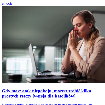
emocje
Gdy masz atak niepokoju, możesz zrobić kilka
prostych rzeczy [wersja dla katolików]
Napady paniki, niepokoju są częstym następstwem traum, ale