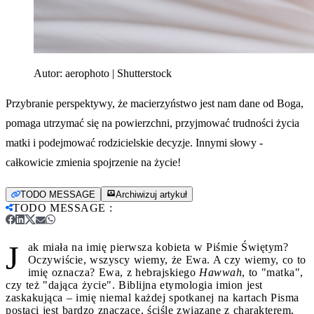
Autor:
aerophoto | Shutterstock
Przybranie perspektywy, że macierzyństwo jest nam dane od Boga,
pomaga utrzymać się na powierzchni, przyjmować trudności życia
matki i podejmować rodzicielskie decyzje. Innymi słowy -
całkowicie zmienia spojrzenie na życie!
TODO MESSAGE
Archiwizuj artykuł
TODO MESSAGE
:
J
ak miała na imię pierwsza kobieta w Piśmie Świętym?
Oczywiście, wszyscy wiemy, że Ewa. A czy wiemy, co to
imię oznacza? Ewa, z hebrajskiego
Hawwah
, to "matka",
czy też "dająca życie". Biblijna etymologia imion jest
zaskakująca – imię niemal każdej spotkanej na kartach Pisma
postaci jest bardzo znaczące, ściśle związane z charakterem,