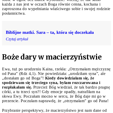
każda z nas jest w oczach Boga równie cenna, kochana i
zaproszona do wypełniania właściwego sobie i swojej rodzinie
posłannictwa.
Biblijne matki. Sara – ta, która się doczekała
Czytaj artykuł
Boże dary
w macierzyństwie
Ewa, tuż po urodzeniu Kaina, rzekła: „Otrzymałam mężczyznę
od Pana” (Rdz 4,1). Nie powiedziała: „urodziłam syna”, ale
„dostałam go od Boga”!
Kiedy dowiedziałam się, że
spodziewam się trzeciego syna, byłam rozczarowana i
rozpłakałam się.
Przecież Bóg wiedział, że tak bardzo pragnę
córki, a tu trzeci syn?! Gdy emocje opadły, natrafiłam na
słowa Ewy. Poczułam mocno w sercu, że Bóg daje mi go w
prezencie. Poczułam naprawdę, że „otrzymałam” go od Pana!
Przybranie perspektywy, że macierzyństwo jest nam dane od