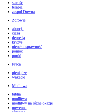
starość
terapia
zespół Downa
Zdrowie
aborcja
ciąża
depresja
kryzys
niepełnosprawność
pomoc
poród
Praca
pieniądze
wakacje
Modlitwa
biblia
modlitwa
modlitwy na różne okazje
nowenna