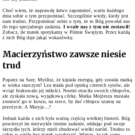
Choć wiem, że naprawdę łatwo zapomnieć, warto każdego
dnia sobie o tym przypominać. Szczególnie wtedy, kiedy jest
nam trudno. Przypominać sobie o tym, że to Bóg powołał nas
do tego specjalnego zadania.
I wcale nas z tym nie zostawił!
Zobacz, ile matek spotykamy w Piśmie Świętym. Przez każdą
z nich Bóg daje jakąś wskazówkę.
Macierzyństwo zawsze niesie
trud
Popatrz na Sarę. Myślisz, że kipiała energią, gdy została matką
w wieku starczym? Lea miała pod opieką czterech synów, ale
wciąż brakowało jej miłości. Noemi straciła swoich chłopców,
ale zyskała nową, wyjątkową córkę. Matka Mojżesza musiała
zostawić go w koszu, na rzece, by dać chłopcu szansę na
przeżycie. A Maryja…?
Jednak każda z nich była ważną częścią wielkiej historii. Bóg
powierzył im niezwykle istotne zadanie, oddając pod swoje
skrzydła tych, którzy mieli zbudować wielki naród. Trudno to
sobie w ogóle bez matek wyobrazić. Wierzę, że tak samo