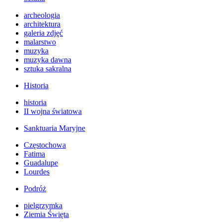
archeologia
architektura
galeria zdjęć
malarstwo
muzyka
muzyka dawna
sztuka sakralna
Historia
historia
II wojna światowa
Sanktuaria Maryjne
Częstochowa
Fatima
Guadalupe
Lourdes
Podróż
pielgrzymka
Ziemia Święta