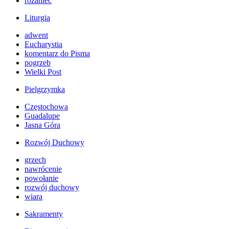
różaniec
Liturgia
adwent
Eucharystia
komentarz do Pisma
pogrzeb
Wielki Post
Pielgrzymka
Częstochowa
Guadalupe
Jasna Góra
Rozwój Duchowy
grzech
nawrócenie
powołanie
rozwój duchowy
wiara
Sakramenty