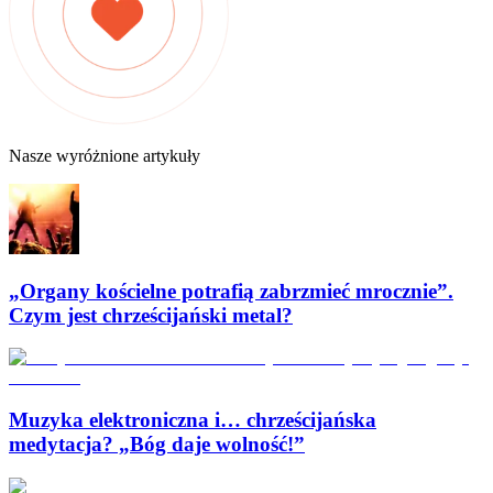
Nasze wyróżnione artykuły
„Organy kościelne potrafią zabrzmieć mrocznie”.
Czym jest chrześcijański metal?
Muzyka elektroniczna i… chrześcijańska
medytacja? „Bóg daje wolność!”