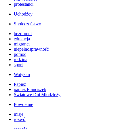
protestanci
Uchodźcy
Społeczeństwo
bezdomni
edukacja
migranci
niepełnosprawność
pomoc
rodzina
sport
Watykan
Papież
papież Franciszek
Światowe Dni Młodzieży
Powołanie
misje
rozwój