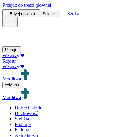
Przejdz do tresci glownej
Szukaj
Edycja
polska
Sekcje
Usługi
Wesprzyj
Rejestr
Wesprzyj
Modlitwa
Menu
Modlitwa
Dobre historie
Duchowość
Styl życia
Pod lupą
Kultura
Aktualności