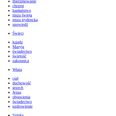
Bierzmowanie
chrzest
kapłaństwo
msza święta
msza trydencka
spowiedź
Święci
ksiądz
Maryja
świadectwo
świętość
zakonnica
Wiara
cud
duchowość
grzech
Jezus
objawienia
świadectwo
uzdrowienie
Sztuka