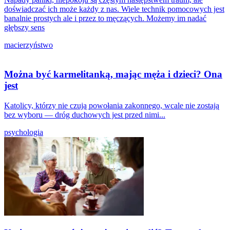
doświadczać ich może każdy z nas. Wiele technik pomocowych jest
banalnie prostych ale i przez to męczących. Możemy im nadać
głębszy sens
macierzyństwo
Można być karmelitanką, mając męża i dzieci? Ona
jest
Katolicy, którzy nie czują powołania zakonnego, wcale nie zostają
bez wyboru — dróg duchowych jest przed nimi...
psychologia