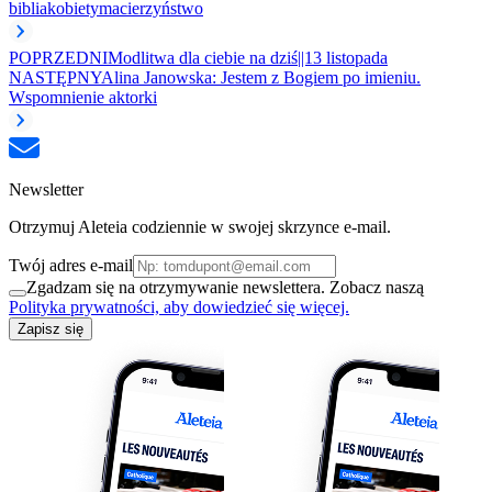
biblia
kobiety
macierzyństwo
POPRZEDNI
Modlitwa dla ciebie na dziś||13 listopada
NASTĘPNY
Alina Janowska: Jestem z Bogiem po imieniu.
Wspomnienie aktorki
Newsletter
Otrzymuj Aleteia codziennie w swojej skrzynce e-mail.
Twój adres e-mail
Zgadzam się na otrzymywanie newslettera. Zobacz naszą
Polityka prywatności, aby dowiedzieć się więcej.
Zapisz się