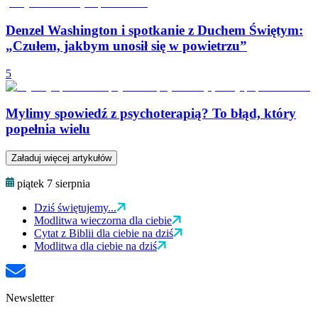
Denzel Washington i spotkanie z Duchem Świętym:
„Czułem, jakbym unosił się w powietrzu”
5
Mylimy spowiedź z psychoterapią? To błąd, który
popełnia wielu
Załaduj więcej artykułów
piątek 7 sierpnia
Dziś świętujemy...
Modlitwa wieczorna dla ciebie
Cytat z Biblii dla ciebie na dziś
Modlitwa dla ciebie na dziś
Newsletter