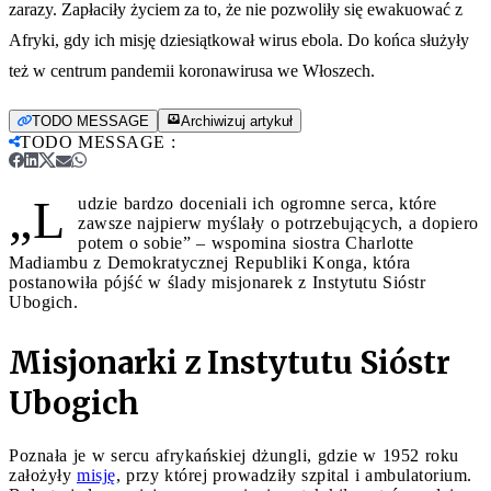
zarazy. Zapłaciły życiem za to, że nie pozwoliły się ewakuować z
Afryki, gdy ich misję dziesiątkował wirus ebola. Do końca służyły
też w centrum pandemii koronawirusa we Włoszech.
TODO MESSAGE
Archiwizuj artykuł
TODO MESSAGE
:
„L
udzie bardzo doceniali ich ogromne serca, które
zawsze najpierw myślały o potrzebujących, a dopiero
potem o sobie” – wspomina siostra Charlotte
Madiambu z Demokratycznej Republiki Konga, która
postanowiła pójść w ślady misjonarek z Instytutu Sióstr
Ubogich.
Misjonarki z Instytutu Sióstr
Ubogich
Poznała je w sercu afrykańskiej dżungli, gdzie w 1952 roku
założyły
misję
, przy której prowadziły szpital i ambulatorium.