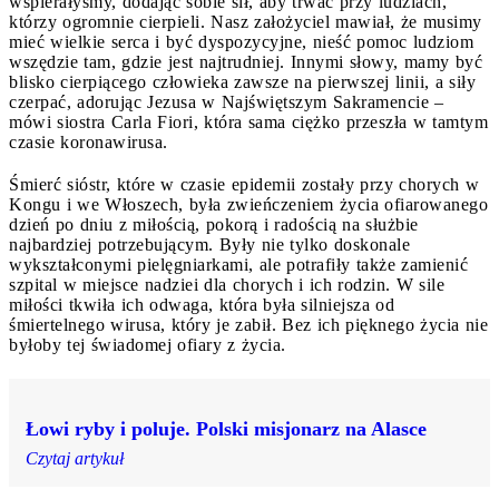
wspierałyśmy, dodając sobie sił, aby trwać przy ludziach,
którzy ogromnie cierpieli. Nasz założyciel mawiał, że musimy
mieć wielkie serca i być dyspozycyjne, nieść pomoc ludziom
wszędzie tam, gdzie jest najtrudniej. Innymi słowy, mamy być
blisko cierpiącego człowieka zawsze na pierwszej linii, a siły
czerpać, adorując Jezusa w Najświętszym Sakramencie –
mówi siostra Carla Fiori, która sama ciężko przeszła w tamtym
czasie koronawirusa.
Śmierć sióstr, które w czasie epidemii zostały przy chorych w
Kongu i we Włoszech, była zwieńczeniem życia ofiarowanego
dzień po dniu z miłością, pokorą i radością na służbie
najbardziej potrzebującym. Były nie tylko doskonale
wykształconymi pielęgniarkami, ale potrafiły także zamienić
szpital w miejsce nadziei dla chorych i ich rodzin. W sile
miłości tkwiła ich odwaga, która była silniejsza od
śmiertelnego wirusa, który je zabił. Bez ich pięknego życia nie
byłoby tej świadomej ofiary z życia.
Łowi ryby i poluje. Polski misjonarz na Alasce
Czytaj artykuł