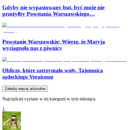
Gdyby nie wypastowany but, być może nie
przeżyłby Powstania Warszawskiego…
Powstanie Warszawskie: Wierzę, że Maryja
wyciągnęła nas z piwnicy
Oblicze, które zatrzymało woły. Tajemnica
sądeckiego Veraiconu
Załaduj więcej artykułów
Najczęściej czytane w tej kategorii w tym miesiącu
1