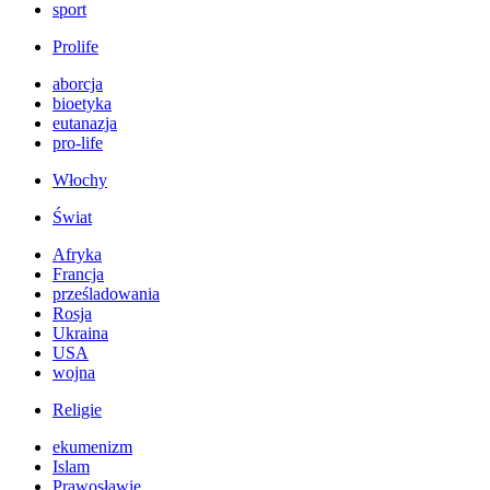
sport
Prolife
aborcja
bioetyka
eutanazja
pro-life
Włochy
Świat
Afryka
Francja
prześladowania
Rosja
Ukraina
USA
wojna
Religie
ekumenizm
Islam
Prawosławie