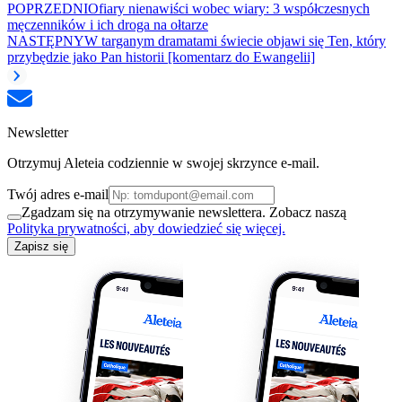
POPRZEDNI
Ofiary nienawiści wobec wiary: 3 współczesnych
męczenników i ich droga na ołtarze
NASTĘPNY
W targanym dramatami świecie objawi się Ten, który
przybędzie jako Pan historii [komentarz do Ewangelii]
Newsletter
Otrzymuj Aleteia codziennie w swojej skrzynce e-mail.
Twój adres e-mail
Zgadzam się na otrzymywanie newslettera. Zobacz naszą
Polityka prywatności, aby dowiedzieć się więcej.
Zapisz się