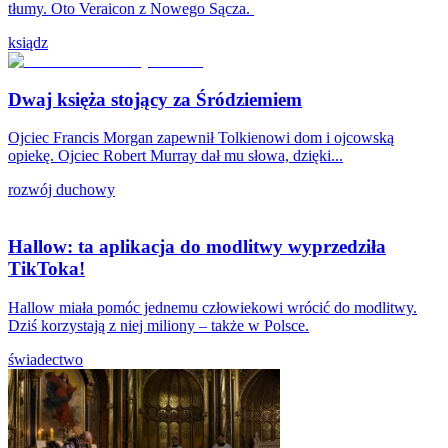
tłumy. Oto Veraicon z Nowego Sącza.
ksiądz
Dwaj księża stojący za Śródziemiem
Ojciec Francis Morgan zapewnił Tolkienowi dom i ojcowską
opiekę. Ojciec Robert Murray dał mu słowa, dzięki...
rozwój duchowy
Hallow: ta aplikacja do modlitwy wyprzedziła
TikToka!
Hallow miała pomóc jednemu człowiekowi wrócić do modlitwy.
Dziś korzystają z niej miliony – także w Polsce.
świadectwo