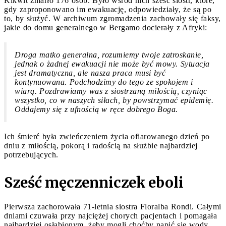
Kikwit zmarło 176 osób. Było wśród nich sześć sióstr, które,
gdy zaproponowano im ewakuację, odpowiedziały, że są po
to, by służyć. W archiwum zgromadzenia zachowały się faksy,
jakie do domu generalnego w Bergamo docierały z Afryki:
Droga matko generalna, rozumiemy twoje zatroskanie,
jednak o żadnej ewakuacji nie może być mowy. Sytuacja
jest dramatyczna, ale nasza praca musi być
kontynuowana. Podchodzimy do tego ze spokojem i
wiarą. Pozdrawiamy was z siostrzaną miłością, czyniąc
wszystko, co w naszych siłach, by powstrzymać epidemię.
Oddajemy się z ufnością w ręce dobrego Boga.
Ich śmierć była zwieńczeniem życia ofiarowanego dzień po
dniu z miłością, pokorą i radością na służbie najbardziej
potrzebujących.
Sześć męczenniczek eboli
Pierwsza zachorowała 71-letnia siostra Floralba Rondi. Całymi
dniami czuwała przy najciężej chorych pacjentach i pomagała
najbardziej osłabionym, żeby mogli choćby napić się wody.