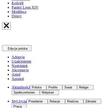
Kościół
Papież Leon XIV
Modlitwa
Dzieci
Edycja
polska
Adopcja
Uzależnienie
Nastolatek
Akceptacja
Anioł
Apostoł
Aktualności
Polska
Prolife
Świat
Religie
Społeczeństwo
Watykan
Styl życia
Powołanie
Relacje
Rodzina
Zdrowie
Praca