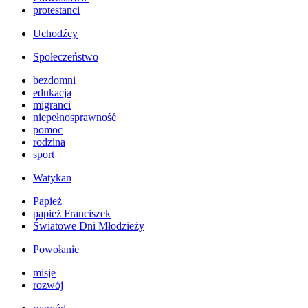
protestanci
Uchodźcy
Społeczeństwo
bezdomni
edukacja
migranci
niepełnosprawność
pomoc
rodzina
sport
Watykan
Papież
papież Franciszek
Światowe Dni Młodzieży
Powołanie
misje
rozwój