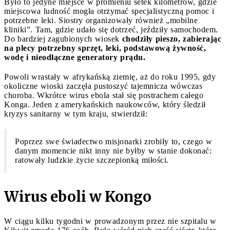
Było to jedyne miejsce w promieniu setek kilometrów, gdzie
miejscowa ludność mogła otrzymać specjalistyczną pomoc i
potrzebne leki. Siostry organizowały również „mobilne
kliniki”. Tam, gdzie udało się dotrzeć, jeździły samochodem.
Do bardziej zagubionych wiosek
chodziły pieszo, zabierając
na plecy potrzebny sprzęt, leki, podstawową żywność,
wodę i nieodłączne generatory prądu.
Powoli wrastały w afrykańską ziemię, aż do roku 1995, gdy
okoliczne wioski zaczęła pustoszyć tajemnicza wówczas
choroba. Wkrótce wirus ebola stał się postrachem całego
Konga. Jeden z amerykańskich naukowców, który śledził
kryzys sanitarny w tym kraju, stwierdził:
Poprzez swe świadectwo misjonarki zrobiły to, czego w
danym momencie nikt inny nie byłby w stanie dokonać:
ratowały ludzkie życie szczepionką miłości.
Wirus eboli w Kongo
W ciągu kilku tygodni w prowadzonym przez nie szpitalu w