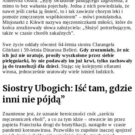
Annelvira Ossoli. „Były świadome panującego zagrożenia, a
mimo to bez wahania pojechały. Jedna z nich powiedziała, że
nawet jeśli czeka ją śmierć, to i tak zawiezie chorym leki i
pomoże zmęczonym współsiostrom” – mówi postulatorka.
Misjonarki z Kikwit nazywa męczenniczkami miłości, które do
końca zrealizowały słowa założyciela: „Służyć potrzebującym,
także w czasie chorób zakaźnych”.
Swe życie oddały również 64-letnia siostra Clarangela
Ghirlani i 59-letnia Dinarosa Belleri.
Gdy zrozumiały, że nic
ich już nie uratuje, prosiły wyszkolone przez siebie
pielęgniarki, by nie podawały im już krwi, tylko zachowały
ją do transfuzji dla dzieci
. Stając się kolejnymi ofiarami
wirusa, jednocześnie uratowały wiele istnień ludzkich.
Siostry Ubogich: Iść tam, gdzie
inni nie pójdą”
Znamienne jest, że uznanie heroiczności cnót „sześciu
męczenniczek eboli”, a co za tym idzie – otwarcie im przez
papieża Franciszka drogi do beatyfikacji, nastąpiło w czasie
pandemii koronawirusa. Pozwoliło to zupełnie inaczej spojrzeć