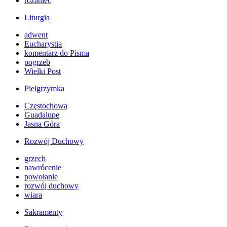
różaniec
Liturgia
adwent
Eucharystia
komentarz do Pisma
pogrzeb
Wielki Post
Pielgrzymka
Częstochowa
Guadalupe
Jasna Góra
Rozwój Duchowy
grzech
nawrócenie
powołanie
rozwój duchowy
wiara
Sakramenty