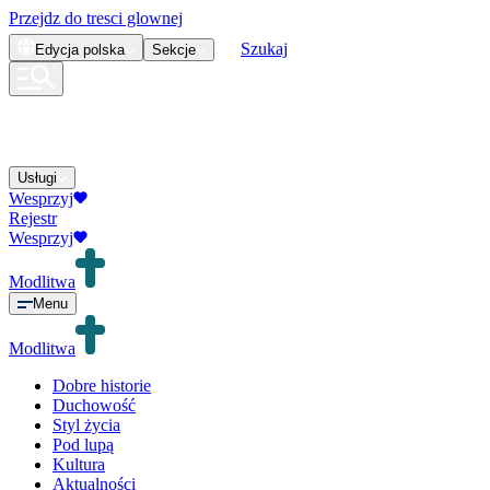
Przejdz do tresci glownej
Szukaj
Edycja
polska
Sekcje
Usługi
Wesprzyj
Rejestr
Wesprzyj
Modlitwa
Menu
Modlitwa
Dobre historie
Duchowość
Styl życia
Pod lupą
Kultura
Aktualności