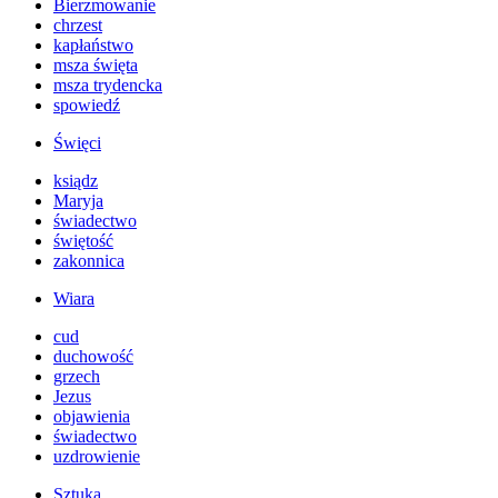
Bierzmowanie
chrzest
kapłaństwo
msza święta
msza trydencka
spowiedź
Święci
ksiądz
Maryja
świadectwo
świętość
zakonnica
Wiara
cud
duchowość
grzech
Jezus
objawienia
świadectwo
uzdrowienie
Sztuka