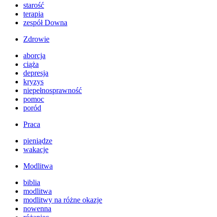
starość
terapia
zespół Downa
Zdrowie
aborcja
ciąża
depresja
kryzys
niepełnosprawność
pomoc
poród
Praca
pieniądze
wakacje
Modlitwa
biblia
modlitwa
modlitwy na różne okazje
nowenna