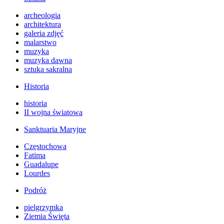
archeologia
architektura
galeria zdjęć
malarstwo
muzyka
muzyka dawna
sztuka sakralna
Historia
historia
II wojna światowa
Sanktuaria Maryjne
Częstochowa
Fatima
Guadalupe
Lourdes
Podróż
pielgrzymka
Ziemia Święta