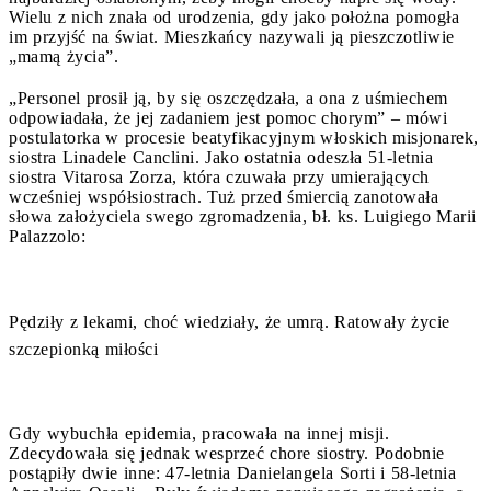
Wielu z nich znała od urodzenia, gdy jako położna pomogła
im przyjść na świat. Mieszkańcy nazywali ją pieszczotliwie
„mamą życia”.
„Personel prosił ją, by się oszczędzała, a ona z uśmiechem
odpowiadała, że jej zadaniem jest pomoc chorym” – mówi
postulatorka w procesie beatyfikacyjnym włoskich misjonarek,
siostra Linadele Canclini. Jako ostatnia odeszła 51-letnia
siostra Vitarosa Zorza, która czuwała przy umierających
wcześniej współsiostrach. Tuż przed śmiercią zanotowała
słowa założyciela swego zgromadzenia, bł. ks. Luigiego Marii
Palazzolo:
Pędziły z lekami, choć wiedziały, że umrą. Ratowały życie
szczepionką miłości
Gdy wybuchła epidemia, pracowała na innej misji.
Zdecydowała się jednak wesprzeć chore siostry. Podobnie
postąpiły dwie inne: 47-letnia Danielangela Sorti i 58-letnia