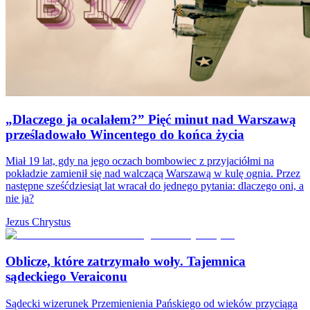
„Dlaczego ja ocalałem?” Pięć minut nad Warszawą
prześladowało Wincentego do końca życia
Miał 19 lat, gdy na jego oczach bombowiec z przyjaciółmi na
pokładzie zamienił się nad walczącą Warszawą w kulę ognia. Przez
następne sześćdziesiąt lat wracał do jednego pytania: dlaczego oni, a
nie ja?
Jezus Chrystus
Oblicze, które zatrzymało woły. Tajemnica
sądeckiego Veraiconu
Sądecki wizerunek Przemienienia Pańskiego od wieków przyciąga