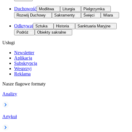
Duchowość
Modlitwa
Liturgia
Pielgrzymka
Rozwój Duchowy
Sakramenty
Święci
Wiara
Odkrywaj
Sztuka
Historia
Sanktuaria Maryjne
Podróż
Obiekty sakralne
Usługi
Newsletter
Aplikacja
Subskrypcja
Wesprzyj
Reklama
Nasze flagowe formaty
Analizy
Artykuł