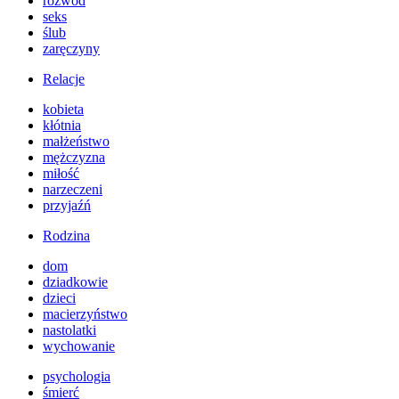
rozwód
seks
ślub
zaręczyny
Relacje
kobieta
kłótnia
małżeństwo
mężczyzna
miłość
narzeczeni
przyjaźń
Rodzina
dom
dziadkowie
dzieci
macierzyństwo
nastolatki
wychowanie
psychologia
śmierć