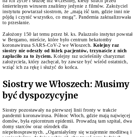
na ich życie i służbę niż wcześniej, kiedy strach przed
śmiertelnym wirusem znaliśmy jedynie z filmów. Założyciel
instytutu powtarzał siostrom, że „mają iść tam, gdzie inni nie
pójdą i czynić wszystko, co mogą”. Pandemia zaktualizowała
to przesłanie.
Założony 150 lat temu przez bł. ks. Palazzolo instytut powstał
w Bergamo, mieście, które było centrum hekatomby
koronawirusa SARS-CoV-2 we Włoszech.
Kolejny raz
siostry nie odeszły od łóżek pacjentów, trzynaście z nich
zapłaciło za to życiem.
Kolejny raz ucieleśniły charyzmat
założyciela, który zachęcał, by zawsze być wśród ostatnich,
wziąć ich za rękę i służyć do końca.
Siostry we Włoszech: Musimy
być dyspozycyjne
Siostry pozostawały na pierwszej linii fronty w trakcie
pandemii koronawirusa. Północ Włoch, gdzie mają najwięcej
domów, była epicentrum epidemii. Prowadzą tam szpital, dwa
domy starców oraz ośrodek dla
niepełnosprawnych. „Ogarniałyśmy się wzajemnie modlitwą i