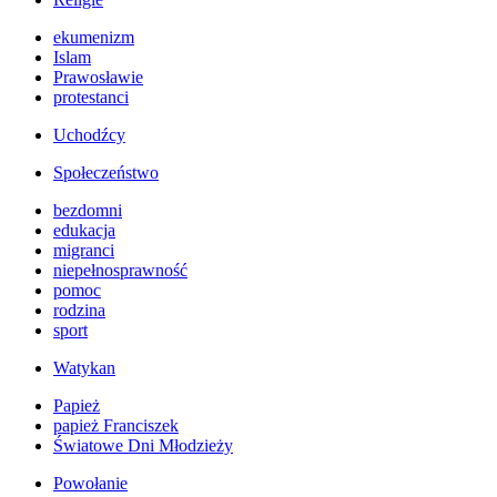
ekumenizm
Islam
Prawosławie
protestanci
Uchodźcy
Społeczeństwo
bezdomni
edukacja
migranci
niepełnosprawność
pomoc
rodzina
sport
Watykan
Papież
papież Franciszek
Światowe Dni Młodzieży
Powołanie