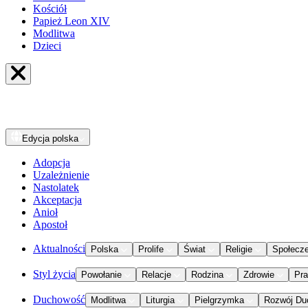
Kościół
Papież Leon XIV
Modlitwa
Dzieci
Edycja
polska
Adopcja
Uzależnienie
Nastolatek
Akceptacja
Anioł
Apostoł
Aktualności
Polska
Prolife
Świat
Religie
Społecz
Styl życia
Powołanie
Relacje
Rodzina
Zdrowie
Pr
Duchowość
Modlitwa
Liturgia
Pielgrzymka
Rozwój Du