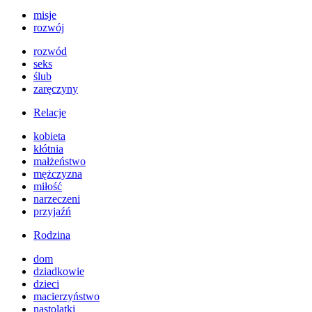
misje
rozwój
rozwód
seks
ślub
zaręczyny
Relacje
kobieta
kłótnia
małżeństwo
mężczyzna
miłość
narzeczeni
przyjaźń
Rodzina
dom
dziadkowie
dzieci
macierzyństwo
nastolatki