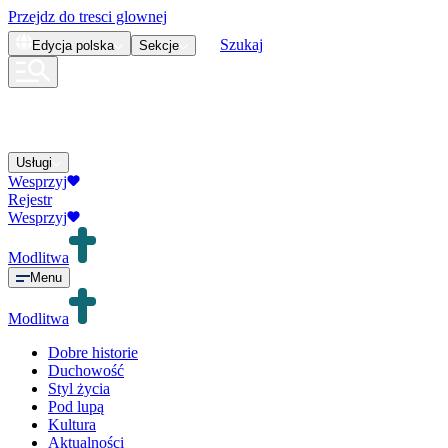
Przejdz do tresci glownej
Szukaj
Edycja
polska
Sekcje
Usługi
Wesprzyj
Rejestr
Wesprzyj
Modlitwa
Menu
Modlitwa
Dobre historie
Duchowość
Styl życia
Pod lupą
Kultura
Aktualności