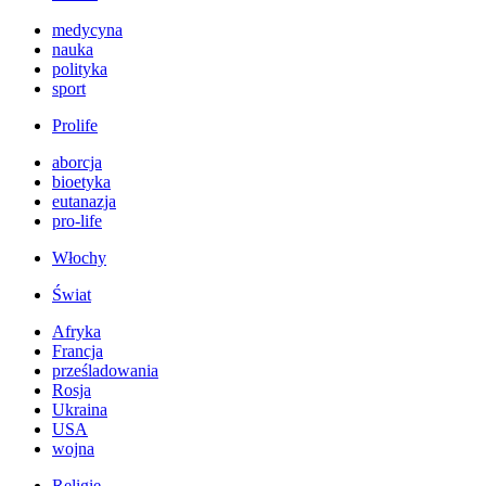
medycyna
nauka
polityka
sport
Prolife
aborcja
bioetyka
eutanazja
pro-life
Włochy
Świat
Afryka
Francja
prześladowania
Rosja
Ukraina
USA
wojna
Religie