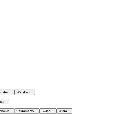
eństwo
Watykan
aca
chowy
Sakramenty
Święci
Wiara