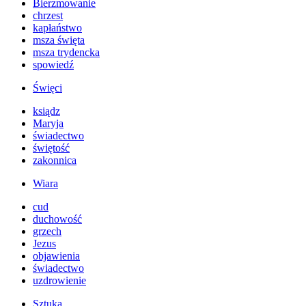
Bierzmowanie
chrzest
kapłaństwo
msza święta
msza trydencka
spowiedź
Święci
ksiądz
Maryja
świadectwo
świętość
zakonnica
Wiara
cud
duchowość
grzech
Jezus
objawienia
świadectwo
uzdrowienie
Sztuka