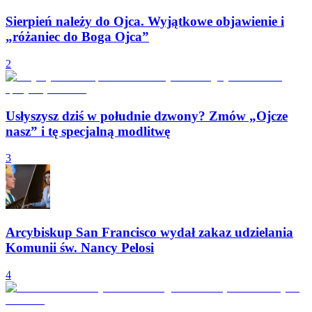
Sierpień należy do Ojca. Wyjątkowe objawienie i
„różaniec do Boga Ojca”
2
Usłyszysz dziś w południe dzwony? Zmów „Ojcze
nasz” i tę specjalną modlitwę
3
Arcybiskup San Francisco wydał zakaz udzielania
Komunii św. Nancy Pelosi
4