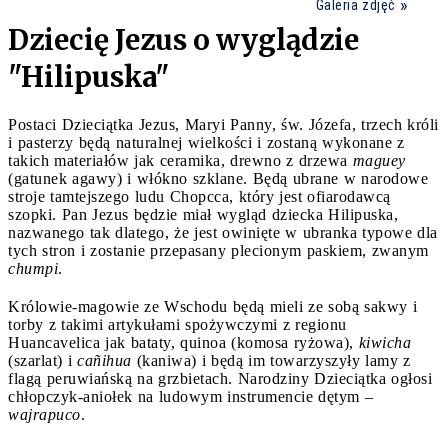
Galeria zdjęć
Dziecię Jezus o wyglądzie
"Hilipuska"
Postaci Dzieciątka Jezus, Maryi Panny, św. Józefa, trzech króli
i pasterzy będą naturalnej wielkości i zostaną wykonane z
takich materiałów jak ceramika, drewno z drzewa
maguey
(gatunek agawy) i włókno szklane. Będą ubrane w narodowe
stroje tamtejszego ludu Chopcca, który jest ofiarodawcą
szopki. Pan Jezus będzie miał wygląd dziecka Hilipuska,
nazwanego tak dlatego, że jest owinięte w ubranka typowe dla
tych stron i zostanie przepasany plecionym paskiem, zwanym
chumpi
.
Królowie-magowie ze Wschodu będą mieli ze sobą sakwy i
torby z takimi artykułami spożywczymi z regionu
Huancavelica jak bataty, quinoa (komosa ryżowa),
kiwicha
(szarlat) i
cañihua
(kaniwa) i będą im towarzyszyły lamy z
flagą peruwiańską na grzbietach. Narodziny Dzieciątka ogłosi
chłopczyk-aniołek na ludowym instrumencie dętym –
wajrapuco
.