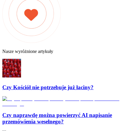
Nasze wyróżnione artykuły
Czy Kościół nie potrzebuje już łaciny?
Czy naprawdę można powierzyć AI napisanie
przemówienia weselnego?