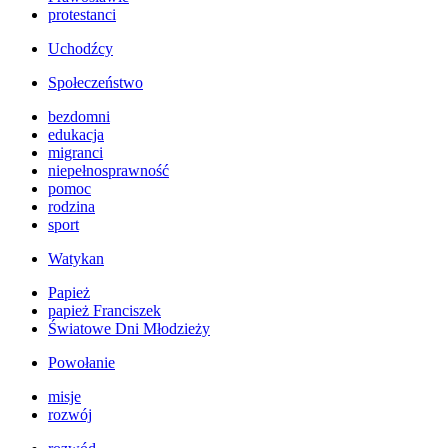
protestanci
Uchodźcy
Społeczeństwo
bezdomni
edukacja
migranci
niepełnosprawność
pomoc
rodzina
sport
Watykan
Papież
papież Franciszek
Światowe Dni Młodzieży
Powołanie
misje
rozwój