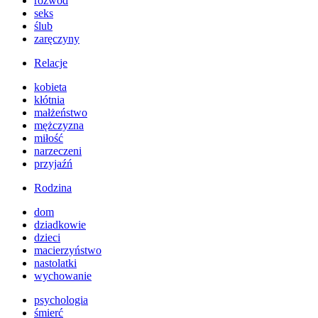
rozwód
seks
ślub
zaręczyny
Relacje
kobieta
kłótnia
małżeństwo
mężczyzna
miłość
narzeczeni
przyjaźń
Rodzina
dom
dziadkowie
dzieci
macierzyństwo
nastolatki
wychowanie
psychologia
śmierć