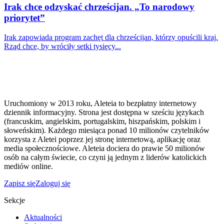
Irak chce odzyskać chrześcijan. „To narodowy
priorytet”
Irak zapowiada program zachęt dla chrześcijan, którzy opuścili kraj.
Rząd chce, by wróciły setki tysięcy...
Uruchomiony w 2013 roku, Aleteia to bezpłatny internetowy
dziennik informacyjny. Strona jest dostępna w sześciu językach
(francuskim, angielskim, portugalskim, hiszpańskim, polskim i
słoweńskim). Każdego miesiąca ponad 10 milionów czytelników
korzysta z Aletei poprzez jej stronę internetową, aplikację oraz
media społecznościowe. Aleteia dociera do prawie 50 milionów
osób na całym świecie, co czyni ją jednym z liderów katolickich
mediów online.
Zapisz się
Zaloguj się
Sekcje
Aktualności