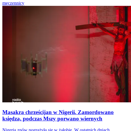
męczennicy
Masakra chrześcijan w Nigerii. Zamordowano
księdza, podczas Mszy porwano wiernych
Nigeria znów pogrążyła się w żałobie. W ostatnich dniach