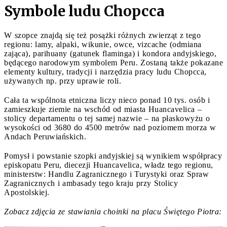
Symbole ludu Chopcca
W szopce znajdą się też posążki różnych zwierząt z tego
regionu: lamy, alpaki, wikunie, owce, vizcache (odmiana
zająca), parihuany (gatunek flaminga) i kondora andyjskiego,
będącego narodowym symbolem Peru. Zostaną także pokazane
elementy kultury, tradycji i narzędzia pracy ludu Chopcca,
używanych np. przy uprawie roli.
Cała ta wspólnota etniczna liczy nieco ponad 10 tys. osób i
zamieszkuje ziemie na wschód od miasta Huancavelica –
stolicy departamentu o tej samej nazwie – na płaskowyżu o
wysokości od 3680 do 4500 metrów nad poziomem morza w
Andach Peruwiańskich.
Pomysł i powstanie szopki andyjskiej są wynikiem współpracy
episkopatu Peru, diecezji Huancavelica, władz tego regionu,
ministerstw: Handlu Zagranicznego i Turystyki oraz Spraw
Zagranicznych i ambasady tego kraju przy Stolicy
Apostolskiej.
Zobacz zdjęcia ze stawiania choinki na placu Świętego Piotra: