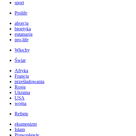
sport
Prolife
aborcja
bioetyka
eutanazja
pro-life
Włochy
Świat
Afryka
Francja
prześladowania
Rosja
Ukraina
USA
wojna
Religie
ekumenizm
Islam
Prawosławie