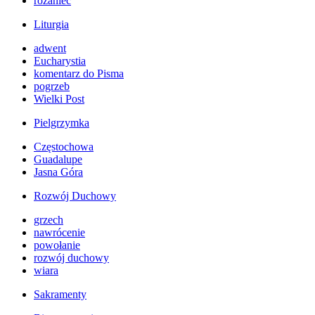
różaniec
Liturgia
adwent
Eucharystia
komentarz do Pisma
pogrzeb
Wielki Post
Pielgrzymka
Częstochowa
Guadalupe
Jasna Góra
Rozwój Duchowy
grzech
nawrócenie
powołanie
rozwój duchowy
wiara
Sakramenty