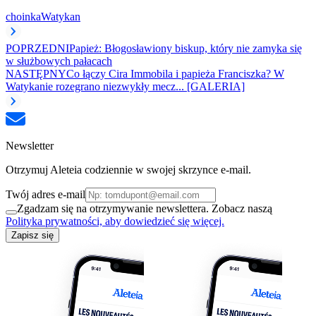
choinka
Watykan
POPRZEDNI
Papież: Błogosławiony biskup, który nie zamyka się
w służbowych pałacach
NASTĘPNY
Co łączy Cira Immobila i papieża Franciszka? W
Watykanie rozegrano niezwykły mecz... [GALERIA]
Newsletter
Otrzymuj Aleteia codziennie w swojej skrzynce e-mail.
Twój adres e-mail
Zgadzam się na otrzymywanie newslettera. Zobacz naszą
Polityka prywatności, aby dowiedzieć się więcej.
Zapisz się