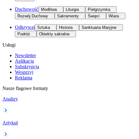
Duchowość
Modlitwa
Liturgia
Pielgrzymka
Rozwój Duchowy
Sakramenty
Święci
Wiara
Odkrywaj
Sztuka
Historia
Sanktuaria Maryjne
Podróż
Obiekty sakralne
Usługi
Newsletter
Aplikacja
Subskrypcja
Wesprzyj
Reklama
Nasze flagowe formaty
Analizy
Artykuł