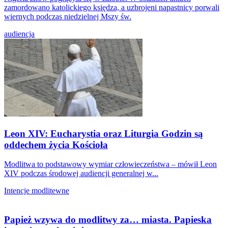
zamordowano katolickiego księdza, a uzbrojeni napastnicy porwali
wiernych podczas niedzielnej Mszy św.
audiencja
Leon XIV: Eucharystia oraz Liturgia Godzin są
oddechem życia Kościoła
Modlitwa to podstawowy wymiar człowieczeństwa – mówił Leon
XIV podczas środowej audiencji generalnej w...
Intencje modlitewne
Papież wzywa do modlitwy za… miasta. Papieska