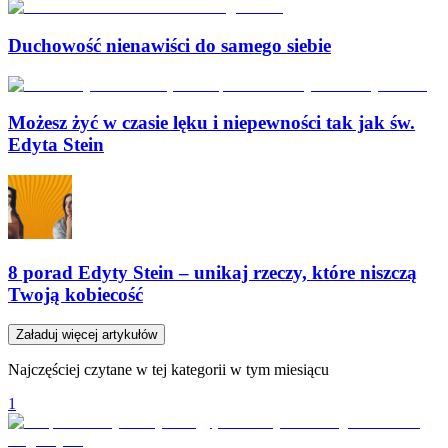
Duchowość nienawiści do samego siebie
Możesz żyć w czasie lęku i niepewności tak jak św.
Edyta Stein
8 porad Edyty Stein – unikaj rzeczy, które niszczą
Twoją kobiecość
Załaduj więcej artykułów
Najczęściej czytane w tej kategorii w tym miesiącu
1