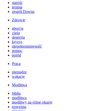
starość
terapia
zespół Downa
Zdrowie
aborcja
ciąża
depresja
kryzys
niepełnosprawność
pomoc
poród
Praca
pieniądze
wakacje
Modlitwa
biblia
modlitwa
modlitwy na różne okazje
nowenna