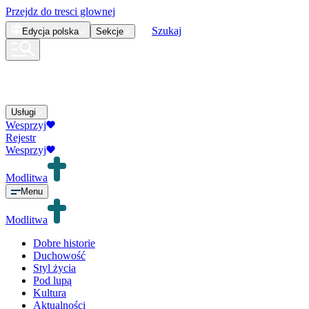
Przejdz do tresci glownej
Szukaj
Edycja
polska
Sekcje
Usługi
Wesprzyj
Rejestr
Wesprzyj
Modlitwa
Menu
Modlitwa
Dobre historie
Duchowość
Styl życia
Pod lupą
Kultura
Aktualności