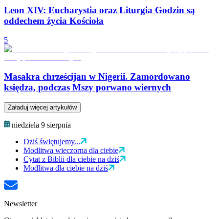
Leon XIV: Eucharystia oraz Liturgia Godzin są
oddechem życia Kościoła
5
Masakra chrześcijan w Nigerii. Zamordowano
księdza, podczas Mszy porwano wiernych
Załaduj więcej artykułów
niedziela 9 sierpnia
Dziś świętujemy...
Modlitwa wieczorna dla ciebie
Cytat z Biblii dla ciebie na dziś
Modlitwa dla ciebie na dziś
Newsletter