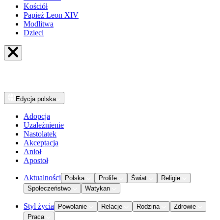
Kościół
Papież Leon XIV
Modlitwa
Dzieci
Edycja
polska
Adopcja
Uzależnienie
Nastolatek
Akceptacja
Anioł
Apostoł
Aktualności
Polska
Prolife
Świat
Religie
Społeczeństwo
Watykan
Styl życia
Powołanie
Relacje
Rodzina
Zdrowie
Praca