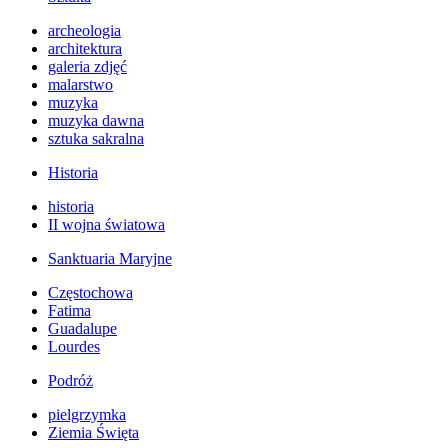
archeologia
architektura
galeria zdjęć
malarstwo
muzyka
muzyka dawna
sztuka sakralna
Historia
historia
II wojna światowa
Sanktuaria Maryjne
Częstochowa
Fatima
Guadalupe
Lourdes
Podróż
pielgrzymka
Ziemia Święta