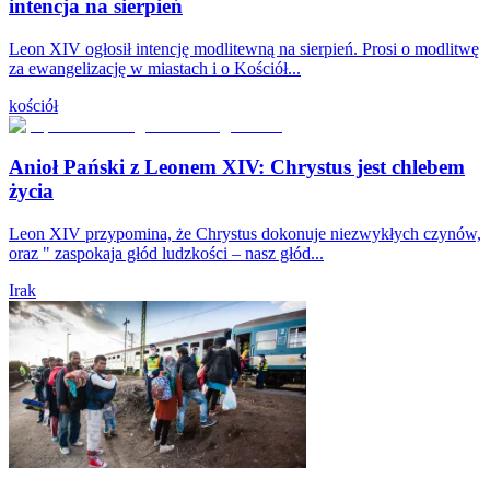
intencja na sierpień
Leon XIV ogłosił intencję modlitewną na sierpień. Prosi o modlitwę
za ewangelizację w miastach i o Kościół...
kościół
Anioł Pański z Leonem XIV: Chrystus jest chlebem
życia
Leon XIV przypomina, że Chrystus dokonuje niezwykłych czynów,
oraz " zaspokaja głód ludzkości – nasz głód...
Irak