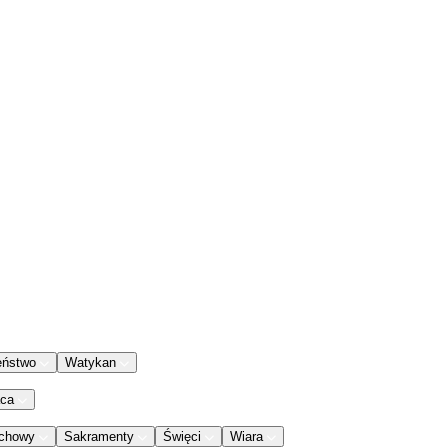
eństwo
Watykan
aca
chowy
Sakramenty
Święci
Wiara