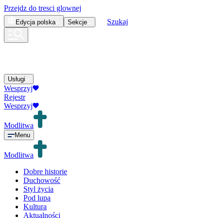
Przejdz do tresci glownej
Szukaj
Edycja
polska
Sekcje
Usługi
Wesprzyj
Rejestr
Wesprzyj
Modlitwa
Menu
Modlitwa
Dobre historie
Duchowość
Styl życia
Pod lupą
Kultura
Aktualności