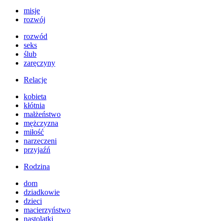
misje
rozwój
rozwód
seks
ślub
zaręczyny
Relacje
kobieta
kłótnia
małżeństwo
mężczyzna
miłość
narzeczeni
przyjaźń
Rodzina
dom
dziadkowie
dzieci
macierzyństwo
nastolatki