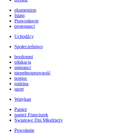
ekumenizm
Islam
Prawosławie
protestanci
Uchodźcy
Społeczeństwo
bezdomni
edukacja
migranci
niepełnosprawność
pomoc
rodzina
sport
Watykan
Papież
papież Franciszek
Światowe Dni Młodzieży
Powołanie