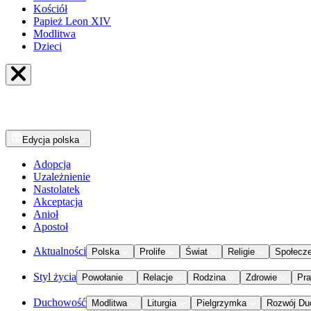
Kościół
Papież Leon XIV
Modlitwa
Dzieci
Edycja
polska
Adopcja
Uzależnienie
Nastolatek
Akceptacja
Anioł
Apostoł
Aktualności
Polska
Prolife
Świat
Religie
Społecz
Styl życia
Powołanie
Relacje
Rodzina
Zdrowie
Pr
Duchowość
Modlitwa
Liturgia
Pielgrzymka
Rozwój Du