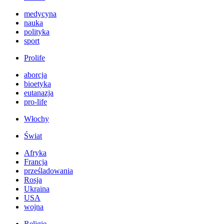
medycyna
nauka
polityka
sport
Prolife
aborcja
bioetyka
eutanazja
pro-life
Włochy
Świat
Afryka
Francja
prześladowania
Rosja
Ukraina
USA
wojna
Religie