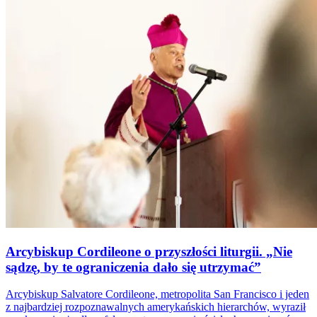
Arcybiskup Cordileone o przyszłości liturgii. „Nie
sądzę, by te ograniczenia dało się utrzymać”
Arcybiskup Salvatore Cordileone, metropolita San Francisco i jeden
z najbardziej rozpoznawalnych amerykańskich hierarchów, wyraził