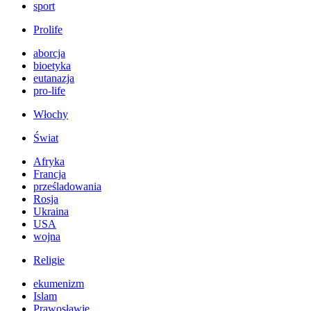
sport
Prolife
aborcja
bioetyka
eutanazja
pro-life
Włochy
Świat
Afryka
Francja
prześladowania
Rosja
Ukraina
USA
wojna
Religie
ekumenizm
Islam
Prawosławie