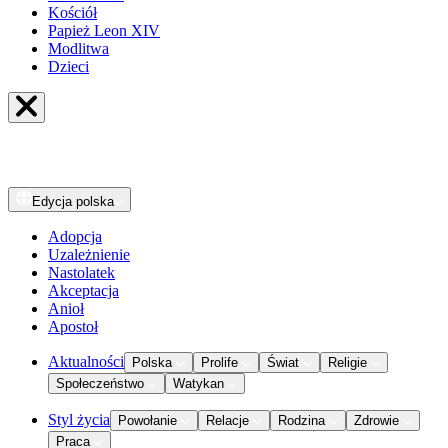
Kościół
Papież Leon XIV
Modlitwa
Dzieci
Edycja
polska
Adopcja
Uzależnienie
Nastolatek
Akceptacja
Anioł
Apostoł
Aktualności
Polska
Prolife
Świat
Religie
Społeczeństwo
Watykan
Styl życia
Powołanie
Relacje
Rodzina
Zdrowie
Praca