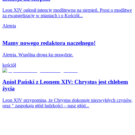
Leon XIV ogłosił intencję modlitewną na sierpień. Prosi o modlitwę
za ewangelizację w miastach i o Kościół...
Aleteia
Mamy nowego redaktora naczelnego!
Aleteia. Wspólna droga ku prawdzie.
kościół
Anioł Pański z Leonem XIV: Chrystus jest chlebem
życia
Leon XIV przypomina, że Chrystus dokonuje niezwykłych czynów,
oraz " zaspokaja głód ludzkości – nasz głód...