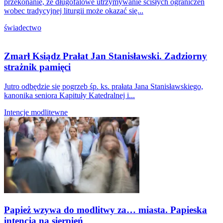
przekonanie, że długofalowe utrzymywanie ścisłych ograniczeń
wobec tradycyjnej liturgii może okazać się...
świadectwo
Zmarł Ksiądz Prałat Jan Stanisławski. Zadziorny
strażnik pamięci
Jutro odbędzie się pogrzeb śp. ks. prałata Jana Stanisławskiego,
kanonika seniora Kapituły Katedralnej i...
Intencje modlitewne
Papież wzywa do modlitwy za… miasta. Papieska
intencja na sierpień