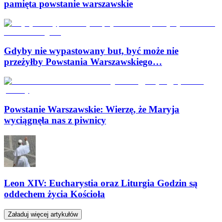
pamięta powstanie warszawskie
Gdyby nie wypastowany but, być może nie
przeżyłby Powstania Warszawskiego…
Powstanie Warszawskie: Wierzę, że Maryja
wyciągnęła nas z piwnicy
Leon XIV: Eucharystia oraz Liturgia Godzin są
oddechem życia Kościoła
Załaduj więcej artykułów