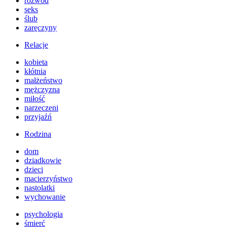
rozwód
seks
ślub
zaręczyny
Relacje
kobieta
kłótnia
małżeństwo
mężczyzna
miłość
narzeczeni
przyjaźń
Rodzina
dom
dziadkowie
dzieci
macierzyństwo
nastolatki
wychowanie
psychologia
śmierć