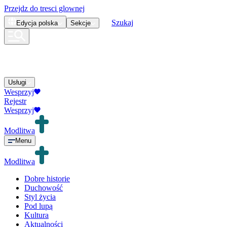
Przejdz do tresci glownej
Szukaj
Edycja
polska
Sekcje
Usługi
Wesprzyj
Rejestr
Wesprzyj
Modlitwa
Menu
Modlitwa
Dobre historie
Duchowość
Styl życia
Pod lupą
Kultura
Aktualności