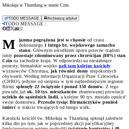
Mikołaja w Thantlang w stanie Czin.
TODO MESSAGE
Archiwizuj artykuł
TODO MESSAGE
:
M
janma pogrążona jest w chaosie
od czasu
dokonanego
1 lutego br. wojskowego zamachu
stanu.
Głównym ośrodkiem oporu przeciw rządom
junty
pozostaje zdominowany przez chrześcijan (88%)
stan
Czin
na zachodzie kraju. W odpowiedzi na niesłabnące
protesty, birmańskie wojsko
pali tam kolejne kościoły
wyznawców Chrystusa,
jak również domy
niepokornych
obywateli. Według informacji Organizacji Praw Człowieka
(CHRO), jedynie od sierpnia w tym najbiedniejszym regionie
Birmy
spłonęły 22 świątynie i ponad 350 domów
. Z tego
powodu już
ok. 10 tys. mieszkańców
zbuntowanej prowincji
uciekło do sąsiednich Indii
, a kolejne 90 tys. musiało opuścić
swoje domostwa.
Przeszło tysiąc Birmańczyków poniósł
śmierć
w trakcie trwających od lutego walk.
Katolicki kościół św. Mikołaja w Thantlang spłonął zaledwie
kilka dni po tym, jak w poprzedniej akcji pacyfikacyjnej
funkcjonariusze reżimu podpalili
świątynię baptystów i 49