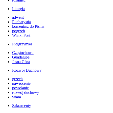
różaniec
Liturgia
adwent
Eucharystia
komentarz do Pisma
pogrzeb
Wielki Post
Pielgrzymka
Częstochowa
Guadalupe
Jasna Góra
Rozwój Duchowy
grzech
nawrócenie
powołanie
rozwój duchowy
wiara
Sakramenty