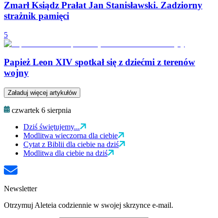
Zmarł Ksiądz Prałat Jan Stanisławski. Zadziorny
strażnik pamięci
5
Papież Leon XIV spotkał się z dziećmi z terenów
wojny
Załaduj więcej artykułów
czwartek 6 sierpnia
Dziś świętujemy...
Modlitwa wieczorna dla ciebie
Cytat z Biblii dla ciebie na dziś
Modlitwa dla ciebie na dziś
Newsletter
Otrzymuj Aleteia codziennie w swojej skrzynce e-mail.