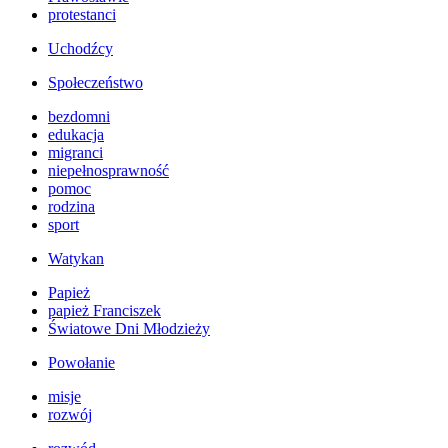
protestanci
Uchodźcy
Społeczeństwo
bezdomni
edukacja
migranci
niepełnosprawność
pomoc
rodzina
sport
Watykan
Papież
papież Franciszek
Światowe Dni Młodzieży
Powołanie
misje
rozwój