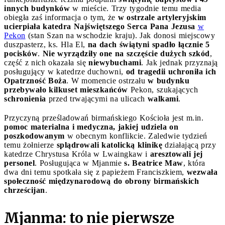
innych budynków
w mieście. Trzy tygodnie temu media
obiegła zaś informacja o tym, że
w ostrzale artyleryjskim
ucierpiała katedra Najświętszego Serca Pana Jezusa
w
Pekon
(stan Szan na wschodzie kraju). Jak donosi miejscowy
duszpasterz, ks. Hla El,
na dach świątyni spadło łącznie 5
pocisków
.
Nie wyrządziły one na szczęście dużych szkód
,
część z nich okazała się
niewybuchami
. Jak jednak przyznają
posługujący w katedrze duchowni,
od tragedii uchroniła ich
Opatrzność Boża
. W momencie ostrzału
w budynku
przebywało kilkuset mieszkańców
Pekon, szukających
schronienia
przed trwającymi na ulicach
walkami
.
Przyczyną prześladowań birmańskiego Kościoła jest m.in.
pomoc materialna i medyczna, jakiej udziela on
poszkodowanym
w obecnym konflikcie. Zaledwie tydzień
temu żołnierze
splądrowali katolicką klinikę
działającą przy
katedrze Chrystusa Króla w Lwaingkaw i
aresztowali jej
personel
. Posługująca w Mjanmie
s. Beatrice Maw
, która
dwa dni temu spotkała się z papieżem Franciszkiem,
wezwała
społeczność międzynarodową do obrony birmańskich
chrześcijan
.
Mjanma: to nie pierwsze