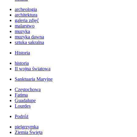
archeologia
architektura
galeria zdjęć
malarstwo
muzyka
muzyka dawna
sztuka sakralna
Historia
historia
II wojna światowa
Sanktuaria Maryjne
Częstochowa
Fatima
Guadalupe
Lourdes
Podróż
pielgrzymka
Ziemia Święta