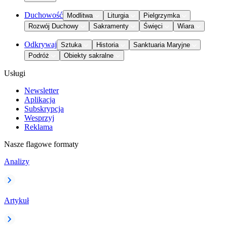
Duchowość
Modlitwa
Liturgia
Pielgrzymka
Rozwój Duchowy
Sakramenty
Święci
Wiara
Odkrywaj
Sztuka
Historia
Sanktuaria Maryjne
Podróż
Obiekty sakralne
Usługi
Newsletter
Aplikacja
Subskrypcja
Wesprzyj
Reklama
Nasze flagowe formaty
Analizy
Artykuł