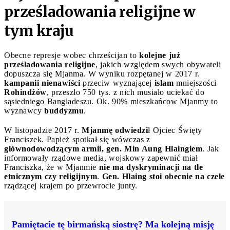
prześladowania religijne w
tym kraju
Obecne represje wobec chrześcijan to
kolejne już
prześladowania religijne
, jakich względem swych obywateli
dopuszcza się Mjanma. W wyniku rozpętanej w 2017 r.
kampanii nienawiści
przeciw wyznającej
islam
mniejszości
Rohindżów
, przeszło 750 tys. z nich musiało uciekać do
sąsiedniego Bangladeszu. Ok. 90% mieszkańcow Mjanmy to
wyznawcy
buddyzmu
.
W listopadzie 2017 r.
Mjanmę odwiedzi
ł Ojciec Święty
Franciszek. Papież spotkał się wówczas z
głównodowodzącym armii, gen. Min Aung Hlaingiem
. Jak
informowały rządowe media, wojskowy zapewnić miał
Franciszka, że w Mjanmie
nie ma dyskryminacji na tle
etnicznym czy religijnym
.
Gen. Hlaing stoi obecnie na czele
rządzącej krajem po przewrocie junty.
Pamiętacie tę birmańską siostrę? Ma kolejną misję