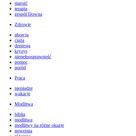
starość
terapia
zespół Downa
Zdrowie
aborcja
ciąża
depresja
kryzys
niepełnosprawność
pomoc
poród
Praca
pieniądze
wakacje
Modlitwa
biblia
modlitwa
modlitwy na różne okazje
nowenna