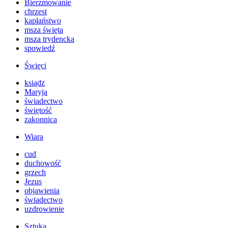
Bierzmowanie
chrzest
kapłaństwo
msza święta
msza trydencka
spowiedź
Święci
ksiądz
Maryja
świadectwo
świętość
zakonnica
Wiara
cud
duchowość
grzech
Jezus
objawienia
świadectwo
uzdrowienie
Sztuka