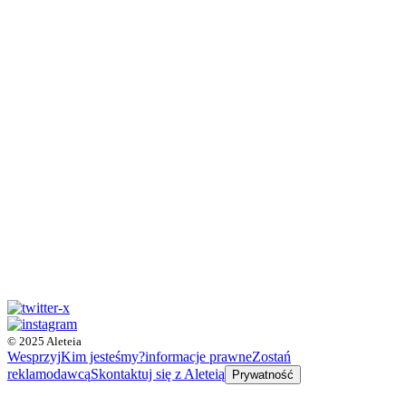
© 2025 Aleteia
Wesprzyj
Kim jesteśmy?
informacje prawne
Zostań
reklamodawcą
Skontaktuj się z Aleteią
Prywatność