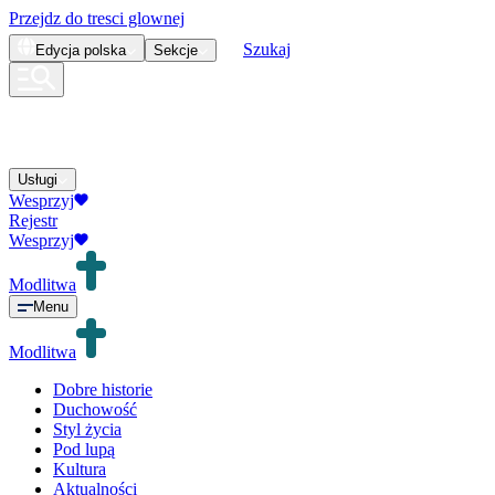
Przejdz do tresci glownej
Szukaj
Edycja
polska
Sekcje
Usługi
Wesprzyj
Rejestr
Wesprzyj
Modlitwa
Menu
Modlitwa
Dobre historie
Duchowość
Styl życia
Pod lupą
Kultura
Aktualności