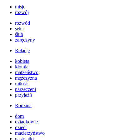
misje
rozwój
rozwód
seks
ślub
zaręczyny
Relacje
kobieta
kłótnia
małżeństwo
mężczyzna
miłość
narzeczeni
przyjaźń
Rodzina
dom
dziadkowie
dzieci
macierzyństwo
nastolatki