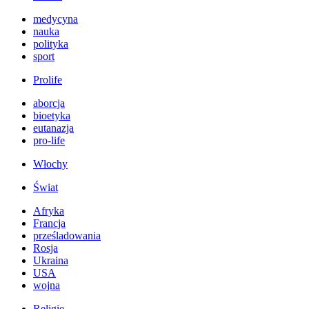
medycyna
nauka
polityka
sport
Prolife
aborcja
bioetyka
eutanazja
pro-life
Włochy
Świat
Afryka
Francja
prześladowania
Rosja
Ukraina
USA
wojna
Religie