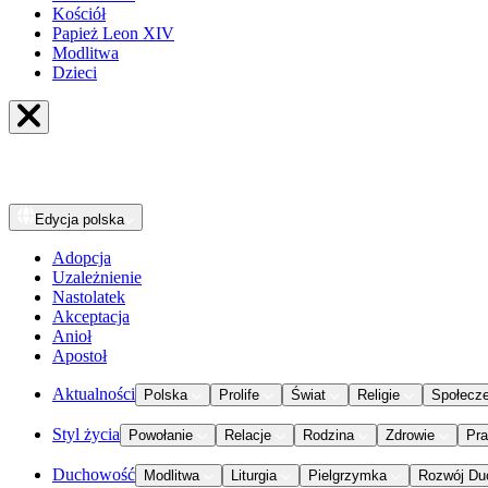
Kościół
Papież Leon XIV
Modlitwa
Dzieci
Edycja
polska
Adopcja
Uzależnienie
Nastolatek
Akceptacja
Anioł
Apostoł
Aktualności
Polska
Prolife
Świat
Religie
Społecz
Styl życia
Powołanie
Relacje
Rodzina
Zdrowie
Pr
Duchowość
Modlitwa
Liturgia
Pielgrzymka
Rozwój Du