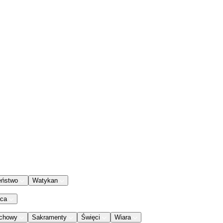
eństwo
Watykan
aca
chowy
Sakramenty
Święci
Wiara