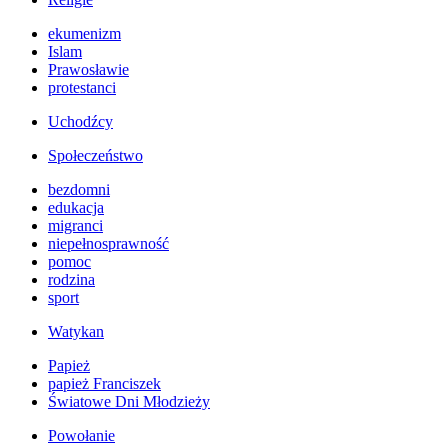
ekumenizm
Islam
Prawosławie
protestanci
Uchodźcy
Społeczeństwo
bezdomni
edukacja
migranci
niepełnosprawność
pomoc
rodzina
sport
Watykan
Papież
papież Franciszek
Światowe Dni Młodzieży
Powołanie