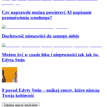
Czy naprawdę można powierzyć AI napisanie
przemówienia weselnego?
Duchowość nienawiści do samego siebie
Możesz żyć w czasie lęku i niepewności tak jak św.
Edyta Stein
8 porad Edyty Stein – unikaj rzeczy, które niszczą
Twoją kobiecość
Załaduj więcej artykułów