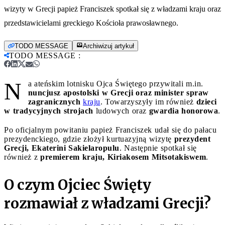
wizyty w Grecji papież Franciszek spotkał się z władzami kraju oraz
przedstawicielami greckiego Kościoła prawosławnego.
TODO MESSAGE
Archiwizuj artykuł
TODO MESSAGE
:
N
a ateńskim lotnisku Ojca Świętego przywitali m.in.
nuncjusz apostolski w Grecji oraz minister spraw
zagranicznych
kraju
. Towarzyszyły im również
dzieci
w tradycyjnych strojach
ludowych oraz
gwardia honorowa
.
Po oficjalnym powitaniu papież Franciszek udał się do pałacu
prezydenckiego, gdzie złożył kurtuazyjną wizytę
prezydent
Grecji, Ekaterini Sakielaropulu
. Następnie spotkał się
również z
premierem kraju, Kiriakosem Mitsotakiswem
.
O czym Ojciec Święty
rozmawiał z władzami Grecji?