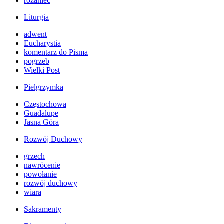
różaniec
Liturgia
adwent
Eucharystia
komentarz do Pisma
pogrzeb
Wielki Post
Pielgrzymka
Częstochowa
Guadalupe
Jasna Góra
Rozwój Duchowy
grzech
nawrócenie
powołanie
rozwój duchowy
wiara
Sakramenty