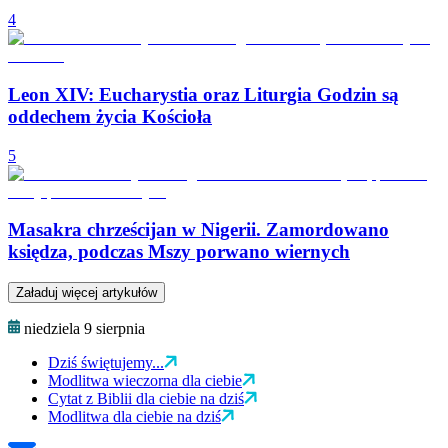
4
Leon XIV: Eucharystia oraz Liturgia Godzin są
oddechem życia Kościoła
5
Masakra chrześcijan w Nigerii. Zamordowano
księdza, podczas Mszy porwano wiernych
Załaduj więcej artykułów
niedziela 9 sierpnia
Dziś świętujemy...
Modlitwa wieczorna dla ciebie
Cytat z Biblii dla ciebie na dziś
Modlitwa dla ciebie na dziś