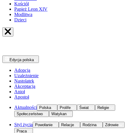
Kościół
Papież Leon XIV
Modlitwa
Dzieci
Edycja
polska
Adopcja
Uzależnienie
Nastolatek
Akceptacja
Anioł
Apostoł
Aktualności
Polska
Prolife
Świat
Religie
Społeczeństwo
Watykan
Styl życia
Powołanie
Relacje
Rodzina
Zdrowie
Praca