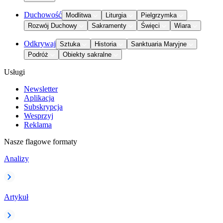
Duchowość
Modlitwa
Liturgia
Pielgrzymka
Rozwój Duchowy
Sakramenty
Święci
Wiara
Odkrywaj
Sztuka
Historia
Sanktuaria Maryjne
Podróż
Obiekty sakralne
Usługi
Newsletter
Aplikacja
Subskrypcja
Wesprzyj
Reklama
Nasze flagowe formaty
Analizy
Artykuł