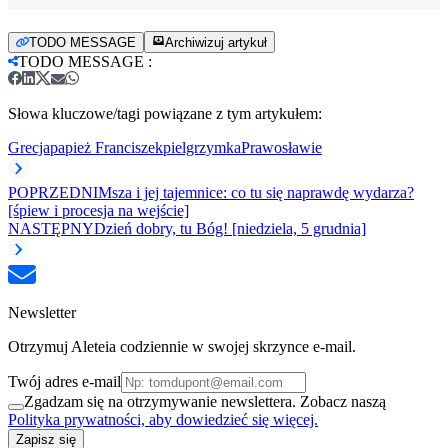
TODO MESSAGE
Archiwizuj artykuł
TODO MESSAGE
:
Słowa kluczowe/tagi powiązane z tym artykułem:
Grecja
papież Franciszek
pielgrzymka
Prawosławie
POPRZEDNI
Msza i jej tajemnice: co tu się naprawdę wydarza?
[śpiew i procesja na wejście]
NASTĘPNY
Dzień dobry, tu Bóg! [niedziela, 5 grudnia]
Newsletter
Otrzymuj Aleteia codziennie w swojej skrzynce e-mail.
Twój adres e-mail
Zgadzam się na otrzymywanie newslettera. Zobacz naszą
Polityka prywatności, aby dowiedzieć się więcej.
Zapisz się