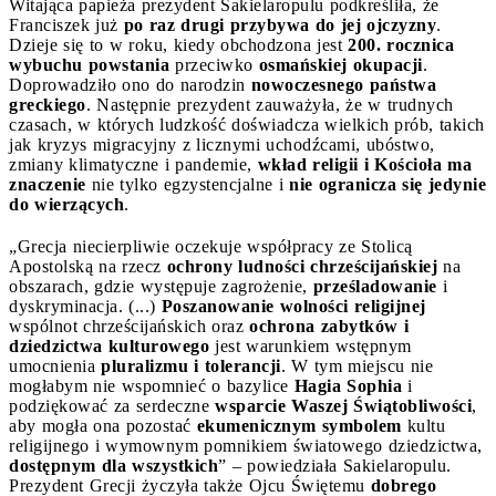
Witająca papieża prezydent Sakielaropulu podkreśliła, że
Franciszek już
po raz drugi przybywa do jej ojczyzny
.
Dzieje się to w roku, kiedy obchodzona jest
200. rocznica
wybuchu powstania
przeciwko
osmańskiej okupacji
.
Doprowadziło ono do narodzin
nowoczesnego państwa
greckiego
. Następnie prezydent zauważyła, że w trudnych
czasach, w których ludzkość doświadcza wielkich prób, takich
jak kryzys migracyjny z licznymi uchodźcami, ubóstwo,
zmiany klimatyczne i pandemie,
wkład religii i Kościoła ma
znaczenie
nie tylko egzystencjalne i
nie ogranicza się jedynie
do wierzących
.
„Grecja niecierpliwie oczekuje współpracy ze Stolicą
Apostolską na rzecz
ochrony ludności chrześcijańskiej
na
obszarach, gdzie występuje zagrożenie,
prześladowanie
i
dyskryminacja. (...)
Poszanowanie wolności religijnej
wspólnot chrześcijańskich oraz
ochrona zabytków i
dziedzictwa kulturowego
jest warunkiem wstępnym
umocnienia
pluralizmu i tolerancji
. W tym miejscu nie
mogłabym nie wspomnieć o bazylice
Hagia Sophia
i
podziękować za serdeczne
wsparcie Waszej Świątobliwości
,
aby mogła ona pozostać
ekumenicznym symbolem
kultu
religijnego i wymownym pomnikiem światowego dziedzictwa,
dostępnym dla wszystkich
” – powiedziała Sakielaropulu.
Prezydent Grecji życzyła także Ojcu Świętemu
dobrego