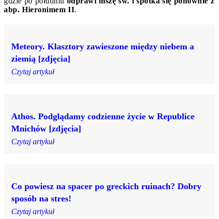
gdzie po południu
odprawi mszę św. i spotka się ponownie z
abp. Hieronimem II
.
Meteory. Klasztory zawieszone między niebem a
ziemią [zdjęcia]
Czytaj artykuł
Athos. Podglądamy codzienne życie w Republice
Mnichów [zdjęcia]
Czytaj artykuł
Co powiesz na spacer po greckich ruinach? Dobry
sposób na stres!
Czytaj artykuł