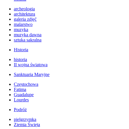
archeologia
architektura
galeria zdjęć
malarstwo
muzyka
muzyka dawna
sztuka sakralna
Historia
historia
II wojna światowa
Sanktuaria Maryjne
Częstochowa
Fatima
Guadalupe
Lourdes
Podróż
pielgrzymka
Ziemia Święta