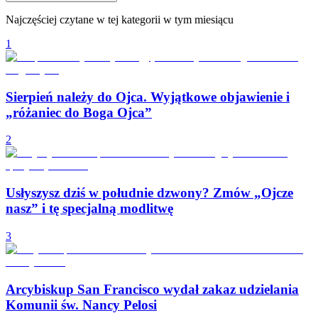
Najczęściej czytane w tej kategorii w tym miesiącu
1
Sierpień należy do Ojca. Wyjątkowe objawienie i
„różaniec do Boga Ojca”
2
Usłyszysz dziś w południe dzwony? Zmów „Ojcze
nasz” i tę specjalną modlitwę
3
Arcybiskup San Francisco wydał zakaz udzielania
Komunii św. Nancy Pelosi