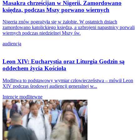
Masakra chrześcijan w Nigerii. Zamordowano
księdza, podczas Mszy porwano wiernych
Nigeria znów pogrążyła się w żałobie. W ostatnich dniach
zamordowano katolickiego księdza, a uzbrojeni napastnicy porwali
wiernych podczas niedzielnej Mszy św.
audiencja
Leon XIV: Eucharystia oraz Liturgia Godzin są
oddechem życia Kościoła
Modlitwa to podstawowy wymiar człowieczeństwa – mówił Leon
XIV podczas środowej audiencji generalnej w...
Intencje modlitewne