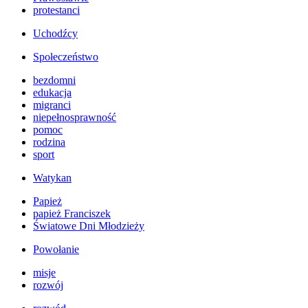
protestanci
Uchodźcy
Społeczeństwo
bezdomni
edukacja
migranci
niepełnosprawność
pomoc
rodzina
sport
Watykan
Papież
papież Franciszek
Światowe Dni Młodzieży
Powołanie
misje
rozwój