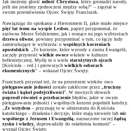
Jak możemy głosić
miłość Chrystusa
, który gromadzi narody,
jeśli nie jesteśmy zjednoczeni między sobą?” – zapytał w
swoim przemówieniu Ojciec Święty Franciszek.
Nawiązując do spotkania z Hieronimem II, jakie miało miejsce
pięć lat temu na wyspie Lesbos
, papież przypomniał, że
zarówno Morze Śródziemne, jak i rosnące na jego wybrzeżach
drzewa oliwne
, powinny przypominać o tym, co łączy ludy
zamieszkujące te wybrzeża: o
wspólnych korzeniach
apostolskich
. „Te korzenie, które wyrosły z ziarna Ewangelii,
zaczęły przynosić
wielkie owoce
właśnie w kulturze
hellenistycznej. Myślę tu o wielu
starożytnych ojcach
[Kościoła – red.] i pierwszych
wielkich soborach
ekumenicznych
” – wskazał Ojciec Święty.
Franciszek przyznał też, że na przestrzeni wieków owo
pielęgnowanie jedności
zostało zakłócone przez „
trucizny
świata i kąkol podejrzliwości
”. W mocnych słowach
poprosił również o przebaczenie
błędów, jakie w owym
pielęgnowaniu jedności i wspólnych korzeni popełnili katolicy.
„
Ze wstydem
– przyznaję to w odniesieniu do Kościoła
katolickiego – działania i decyzje, które mają niewiele lub
nic
wspólnego z Jezusem i Ewangelią
, naznaczone raczej
żądzą
zysku i władzy
, doprowadziły do osłabienia komunii" –
wyznał Ojciec Święty.