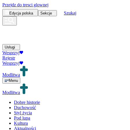
Przejdz do tresci glownej
Szukaj
Edycja
polska
Sekcje
Usługi
Wesprzyj
Rejestr
Wesprzyj
Modlitwa
Menu
Modlitwa
Dobre historie
Duchowość
Styl życia
Pod lupą
Kultura
Aktualności