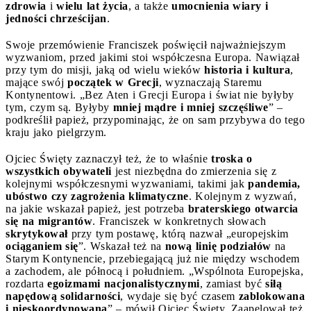
zdrowia
i
wielu lat życia
, a także
umocnienia wiary i
jedności chrześcijan
.
Swoje przemówienie Franciszek poświęcił najważniejszym
wyzwaniom, przed jakimi stoi współczesna Europa. Nawiązał
przy tym do misji, jaką od wielu wieków
historia i kultura
,
mające swój
początek w Grecji
, wyznaczają Staremu
Kontynentowi. „Bez Aten i Grecji Europa i świat nie byłyby
tym, czym są. Byłyby
mniej mądre i mniej szczęśliwe
” –
podkreślił papież, przypominając, że on sam przybywa do tego
kraju jako pielgrzym.
Ojciec Święty zaznaczył też, że to właśnie
troska o
wszystkich obywateli
jest niezbędna do zmierzenia się z
kolejnymi współczesnymi wyzwaniami, takimi jak
pandemia,
ubóstwo czy zagrożenia klimatyczne
. Kolejnym z wyzwań,
na jakie wskazał papież, jest potrzeba
braterskiego otwarcia
się na migrantów
. Franciszek w konkretnych słowach
skrytykował
przy tym postawę, którą nazwał „europejskim
ociąganiem się
”. Wskazał też na
nową linię podziałów
na
Starym Kontynencie, przebiegającą już nie między wschodem
a zachodem, ale północą i południem. „Wspólnota Europejska,
rozdarta
egoizmami nacjonalistycznymi
, zamiast być
siłą
napędową solidarności
, wydaje się być czasem
zablokowana
i nieskoordynowana
” – mówił Ojciec Święty. Zaapelował też