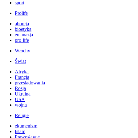
sport
Prolife
aborcja
bioetyka
eutanazja
pro-life
Włochy
Świat
Afryka
Francja
prześladowania
Rosja
Ukraina
USA
wojna
Religie
ekumenizm
Islam
Prawosławie