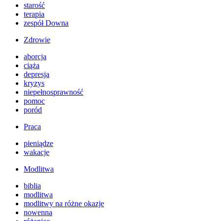
starość
terapia
zespół Downa
Zdrowie
aborcja
ciąża
depresja
kryzys
niepełnosprawność
pomoc
poród
Praca
pieniądze
wakacje
Modlitwa
biblia
modlitwa
modlitwy na różne okazje
nowenna