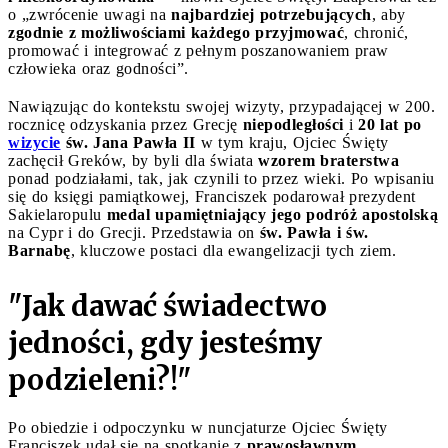
o „zwrócenie uwagi na
najbardziej potrzebujących
, aby
zgodnie z możliwościami każdego przyjmować
, chronić,
promować i integrować z pełnym poszanowaniem praw
człowieka oraz godności”.
Nawiązując do kontekstu swojej wizyty, przypadającej w 200.
rocznicę odzyskania przez Grecję
niepodległości
i
20 lat po
wizycie
św. Jana Pawła II
w tym kraju, Ojciec Święty
zachęcił Greków, by byli dla świata
wzorem braterstwa
ponad podziałami, tak, jak czynili to przez wieki. Po wpisaniu
się do księgi pamiątkowej, Franciszek podarował prezydent
Sakielaropulu
medal upamiętniający jego podróż apostolską
na Cypr i do Grecji. Przedstawia on
św. Pawła i św.
Barnabę
, kluczowe postaci dla ewangelizacji tych ziem.
"Jak dawać świadectwo
jedności, gdy jesteśmy
podzieleni?!"
Po obiedzie i odpoczynku w nuncjaturze Ojciec Święty
Franciszek udał się na spotkanie z
prawosławnym