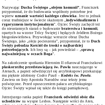
Nazywając
Ducha Świętego „olejem komunii”
, Franciszek
przypomniał, że do budowania wspólnoty potrzebne jest
wpierw
uznanie wartości każdego człowieka
. Jest to jednak
coraz trudniejsze w świecie skażonym „
indywidualizmem i
rygoryzmem instytucjonalnym
”. Ojciec Święty zachęcił też
do nieustannych starań o budowanie
braterstwa i komunii
,
opartych na wzorze Trócy Świętej i będących źródłem Bożego
błogosławieństwa. Przywołując wreszcie obraz Ducha
Świętego, jako „oleju pocieszenia”, przypomniał, że to
Duch
Święty pobudza Kościół do troski o najbardziej
potrzebujących
. Ich losy są – jak powiedział – „
sprawą
najważniejszą w oczach Boga
”.
Na zakończenie spotkania Hieronim II ofiarował Franciszkowi
płaskorzeźbę przedstawiającą św. Pawła
nauczającego w
Atenach, a papież odwdzięczył się arcybiskupowi przekazując
mu pięknie zdobiony
Codex Pauli
–
Kodeks św. Pawła
.
Zawiera on listy Apostoła Narodów oraz teksty jemu
poświęcone. Przed opuszczeniem pałacu arcybiskupiego
Ojciec Święty wpisał się także do księgi pamiątkowej.
Jutrzejszego ranka papież
Franciszek odwiedzi obóz dla
uchodźców
na wyspie Lesbos. Następnie wróci do Aten,