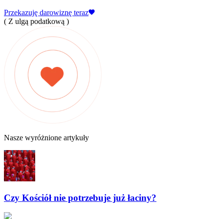
Przekazuję darowiznę teraz
( Z ulgą podatkową )
Nasze wyróżnione artykuły
Czy Kościół nie potrzebuje już łaciny?