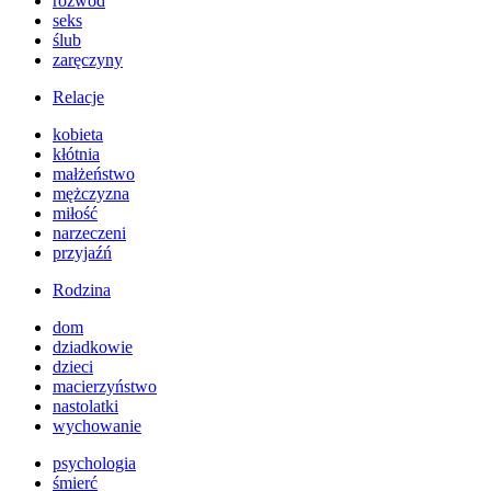
rozwód
seks
ślub
zaręczyny
Relacje
kobieta
kłótnia
małżeństwo
mężczyzna
miłość
narzeczeni
przyjaźń
Rodzina
dom
dziadkowie
dzieci
macierzyństwo
nastolatki
wychowanie
psychologia
śmierć