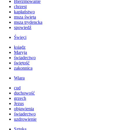
Bierzmowanie
chrzest
kapłaństwo
msza święta
msza trydencka
spowiedź
Święci
ksiądz
Maryja
świadectwo
świętość
zakonnica
Wiara
cud
duchowość
grzech
Jezus
objawienia
świadectwo
uzdrowienie
Sztuka