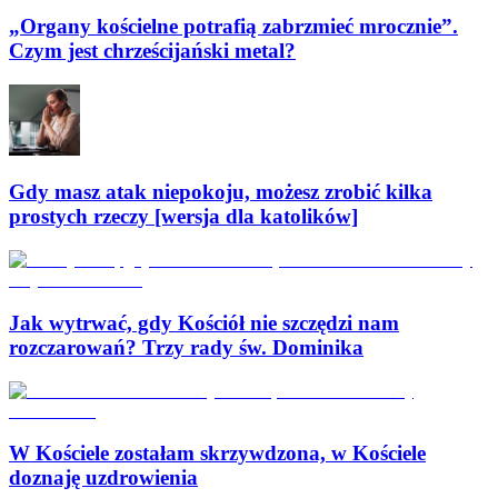
„Organy kościelne potrafią zabrzmieć mrocznie”.
Czym jest chrześcijański metal?
Gdy masz atak niepokoju, możesz zrobić kilka
prostych rzeczy [wersja dla katolików]
Jak wytrwać, gdy Kościół nie szczędzi nam
rozczarowań? Trzy rady św. Dominika
W Kościele zostałam skrzywdzona, w Kościele
doznaję uzdrowienia