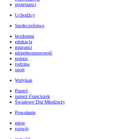
protestanci
Uchodźcy
Społeczeństwo
bezdomni
edukacja
migranci
niepełnosprawność
pomoc
rodzina
sport
Watykan
Papież
papież Franciszek
Światowe Dni Młodzieży
Powołanie
misje
rozwój