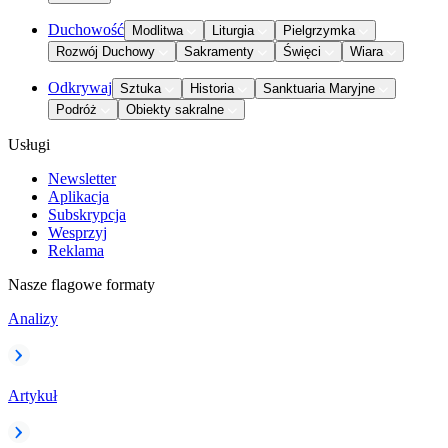
Duchowość
Modlitwa
Liturgia
Pielgrzymka
Rozwój Duchowy
Sakramenty
Święci
Wiara
Odkrywaj
Sztuka
Historia
Sanktuaria Maryjne
Podróż
Obiekty sakralne
Usługi
Newsletter
Aplikacja
Subskrypcja
Wesprzyj
Reklama
Nasze flagowe formaty
Analizy
Artykuł