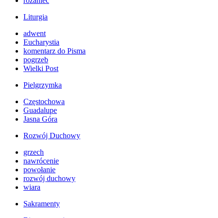
różaniec
Liturgia
adwent
Eucharystia
komentarz do Pisma
pogrzeb
Wielki Post
Pielgrzymka
Częstochowa
Guadalupe
Jasna Góra
Rozwój Duchowy
grzech
nawrócenie
powołanie
rozwój duchowy
wiara
Sakramenty