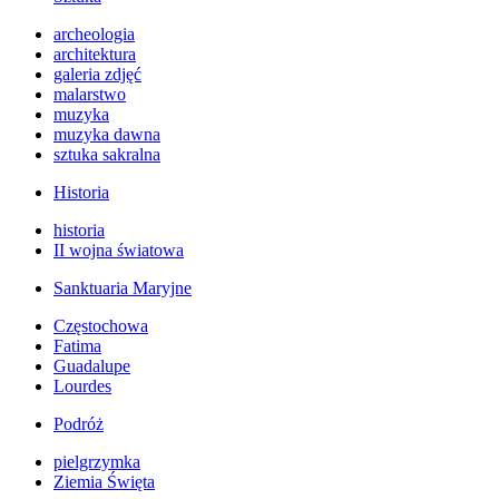
archeologia
architektura
galeria zdjęć
malarstwo
muzyka
muzyka dawna
sztuka sakralna
Historia
historia
II wojna światowa
Sanktuaria Maryjne
Częstochowa
Fatima
Guadalupe
Lourdes
Podróż
pielgrzymka
Ziemia Święta