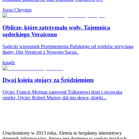
Jezus Chrystus
Oblicze, które zatrzymało woły. Tajemnica
sądeckiego Veraiconu
Sądecki wizerunek Przemienienia Pańskiego od wieków przyciąga
tłumy. Oto Veraicon z Nowego Sącza.
ksiądz
Dwaj księża stojący za Śródziemiem
Ojciec Francis Morgan zapewnił Tolkienowi dom i ojcowską
opiekę. Ojciec Robert Murray dał mu słowa, dzięki...
Uruchomiony w 2013 roku, Aleteia to bezpłatny internetowy
dziennik informacyjny. Strona jest dostępna w sześciu językach