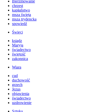
Bierzmowanie
chrzest
kapłaństwo
msza święta
msza trydencka
spowiedź
Święci
ksiądz
Maryja
świadectwo
świętość
zakonnica
Wiara
cud
duchowość
grzech
Jezus
objawienia
świadectwo
uzdrowienie
Sztuka