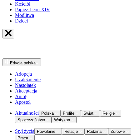
Kościół
Papież Leon XIV
Modlitwa
Dzieci
Edycja
polska
Adopcja
Uzależnienie
Nastolatek
Akceptacja
Anioł
Apostoł
Aktualności
Polska
Prolife
Świat
Religie
Społeczeństwo
Watykan
Styl życia
Powołanie
Relacje
Rodzina
Zdrowie
Praca