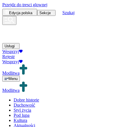
Przejdz do tresci glownej
Szukaj
Edycja
polska
Sekcje
Usługi
Wesprzyj
Rejestr
Wesprzyj
Modlitwa
Menu
Modlitwa
Dobre historie
Duchowość
Styl życia
Pod lupą
Kultura
Aktualności