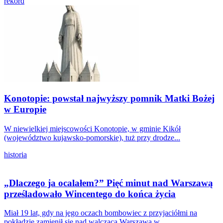
rekord
Konotopie: powstał najwyższy pomnik Matki Bożej
w Europie
W niewielkiej miejscowości Konotopie, w gminie Kikół
(województwo kujawsko-pomorskie), tuż przy drodze...
historia
„Dlaczego ja ocalałem?” Pięć minut nad Warszawą
prześladowało Wincentego do końca życia
Miał 19 lat, gdy na jego oczach bombowiec z przyjaciółmi na
pokładzie zamienił się nad walczącą Warszawą w...