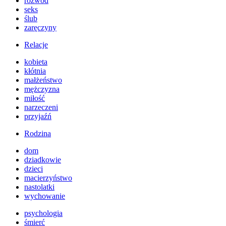
rozwód
seks
ślub
zaręczyny
Relacje
kobieta
kłótnia
małżeństwo
mężczyzna
miłość
narzeczeni
przyjaźń
Rodzina
dom
dziadkowie
dzieci
macierzyństwo
nastolatki
wychowanie
psychologia
śmierć