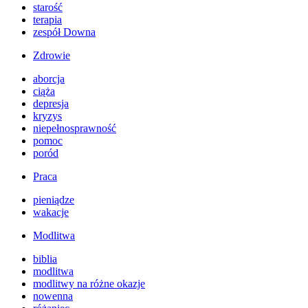
starość
terapia
zespół Downa
Zdrowie
aborcja
ciąża
depresja
kryzys
niepełnosprawność
pomoc
poród
Praca
pieniądze
wakacje
Modlitwa
biblia
modlitwa
modlitwy na różne okazje
nowenna