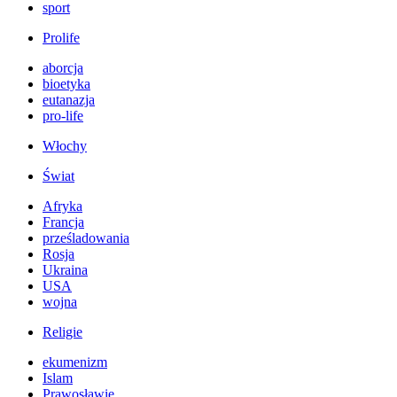
sport
Prolife
aborcja
bioetyka
eutanazja
pro-life
Włochy
Świat
Afryka
Francja
prześladowania
Rosja
Ukraina
USA
wojna
Religie
ekumenizm
Islam
Prawosławie