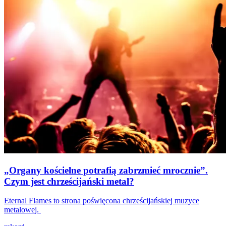
„Organy kościelne potrafią zabrzmieć mrocznie”.
Czym jest chrześcijański metal?
Eternal Flames to strona poświęcona chrześcijańskiej muzyce
metalowej.