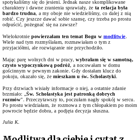
spotykaliśmy się do jesieni. Jednak nasze skomplikowane
charaktery i dawne zranienia sprawiały, że
ta relacja była
bardzo trudna
, a my oboje nie wiedzieliśmy, co dalej z nią
robić. Czy jeszcze dawać sobie szansę, czy trzeba po prostu
odpuścić, pożegnać się na zawsze?
Wielokrotnie
powierzałam ten temat Bogu w
modlitwie
.
Wiele nad tym rozmyślałam, rozmawiałam o tym z
przyjaciółmi, ale rozwiązanie nie przychodziło.
Mając parę wolnych dni w pracy,
wybrałam się w samotną,
czysto wypoczynkową podróż
, a nocowałam w domu
gościnnym w pewnym zakonie. Gdy dostałam klucz do
pokoju, okazało się, że
mieszkam u św. Scholastyki
.
Przy drzwiach wisiały informacje o niej, a ostatnie zdanie
brzmiało: „
Św. Scholastyka jest patronką dobrych
rozmów
". Przeczytawszy to, poczułam nagły spokój w sercu.
Po prostu wiedziałam, że rozmowa z tym chłopakiem po moim
powrocie będzie dobra, a podjęta decyzja słuszna.
Julia K.
Modlitwa dla ciebie i cytat z