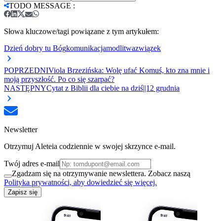
TODO MESSAGE
:
Słowa kluczowe/tagi powiązane z tym artykułem:
Dzień dobry tu Bóg
komunikacja
modlitwa
związek
POPRZEDNI
Viola Brzezińska: Wolę ufać Komuś, kto zna mnie i
moją przyszłość. Po co się szarpać?
NASTĘPNY
Cytat z Biblii dla ciebie na dziś||12 grudnia
Newsletter
Otrzymuj Aleteia codziennie w swojej skrzynce e-mail.
Twój adres e-mail
Zgadzam się na otrzymywanie newslettera. Zobacz naszą
Polityka prywatności, aby dowiedzieć się więcej.
Zapisz się