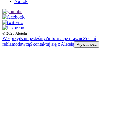
Na rok
© 2025 Aleteia
Wesprzyj
Kim jesteśmy?
informacje prawne
Zostań
reklamodawcą
Skontaktuj się z Aleteią
Prywatność