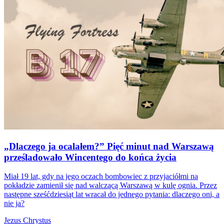
„Dlaczego ja ocalałem?” Pięć minut nad Warszawą
prześladowało Wincentego do końca życia
Miał 19 lat, gdy na jego oczach bombowiec z przyjaciółmi na
pokładzie zamienił się nad walczącą Warszawą w kulę ognia. Przez
następne sześćdziesiąt lat wracał do jednego pytania: dlaczego oni, a
nie ja?
Jezus Chrystus