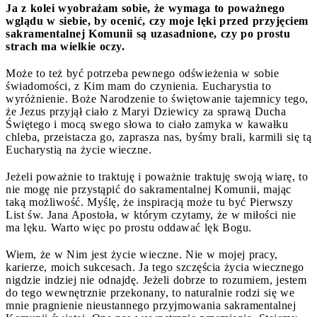
Ja z kolei wyobrażam sobie, że wymaga to poważnego
wglądu w siebie, by ocenić, czy moje lęki przed przyjęciem
sakramentalnej Komunii są uzasadnione, czy po prostu
strach ma wielkie oczy.
Może to też być potrzeba pewnego odświeżenia w sobie
świadomości, z Kim mam do czynienia. Eucharystia to
wyróżnienie. Boże Narodzenie to świętowanie tajemnicy tego,
że Jezus przyjął ciało z Maryi Dziewicy za sprawą Ducha
Świętego i mocą swego słowa to ciało zamyka w kawałku
chleba, przeistacza go, zaprasza nas, byśmy brali, karmili się tą
Eucharystią na życie wieczne.
Jeżeli poważnie to traktuję i poważnie traktuję swoją wiarę, to
nie mogę nie przystąpić do sakramentalnej Komunii, mając
taką możliwość. Myślę, że inspiracją może tu być Pierwszy
List św. Jana Apostoła, w którym czytamy, że w miłości nie
ma lęku. Warto więc po prostu oddawać lęk Bogu.
Wiem, że w Nim jest życie wieczne. Nie w mojej pracy,
karierze, moich sukcesach. Ja tego szczęścia życia wiecznego
nigdzie indziej nie odnajdę. Jeżeli dobrze to rozumiem, jestem
do tego wewnętrznie przekonany, to naturalnie rodzi się we
mnie pragnienie nieustannego przyjmowania sakramentalnej