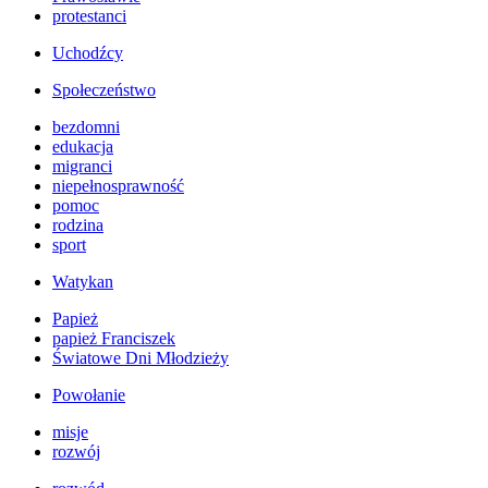
protestanci
Uchodźcy
Społeczeństwo
bezdomni
edukacja
migranci
niepełnosprawność
pomoc
rodzina
sport
Watykan
Papież
papież Franciszek
Światowe Dni Młodzieży
Powołanie
misje
rozwój