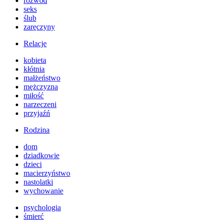
rozwód
seks
ślub
zaręczyny
Relacje
kobieta
kłótnia
małżeństwo
mężczyzna
miłość
narzeczeni
przyjaźń
Rodzina
dom
dziadkowie
dzieci
macierzyństwo
nastolatki
wychowanie
psychologia
śmierć