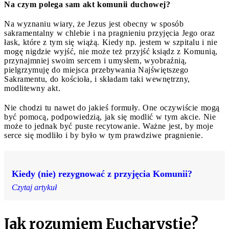
Na czym polega sam akt komunii duchowej?
Na wyznaniu wiary, że Jezus jest obecny w sposób
sakramentalny w chlebie i na pragnieniu przyjęcia Jego oraz
łask, które z tym się wiążą. Kiedy np. jestem w szpitalu i nie
mogę nigdzie wyjść, nie może też przyjść ksiądz z Komunią,
przynajmniej swoim sercem i umysłem, wyobraźnią,
pielgrzymuję do miejsca przebywania Najświętszego
Sakramentu, do kościoła, i składam taki wewnętrzny,
modlitewny akt.
Nie chodzi tu nawet do jakieś formuły. One oczywiście mogą
być pomocą, podpowiedzią, jak się modlić w tym akcie. Nie
może to jednak być puste recytowanie. Ważne jest, by moje
serce się modliło i by było w tym prawdziwe pragnienie.
Kiedy (nie) rezygnować z przyjęcia Komunii?
Czytaj artykuł
Jak rozumiem Eucharystię?