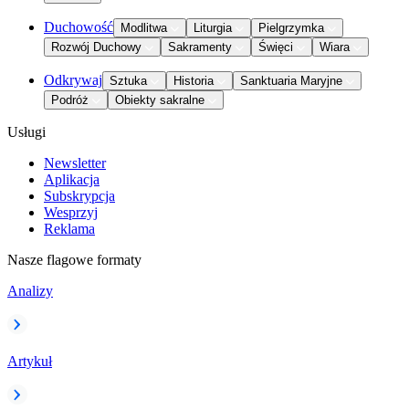
Duchowość
Modlitwa
Liturgia
Pielgrzymka
Rozwój Duchowy
Sakramenty
Święci
Wiara
Odkrywaj
Sztuka
Historia
Sanktuaria Maryjne
Podróż
Obiekty sakralne
Usługi
Newsletter
Aplikacja
Subskrypcja
Wesprzyj
Reklama
Nasze flagowe formaty
Analizy
Artykuł