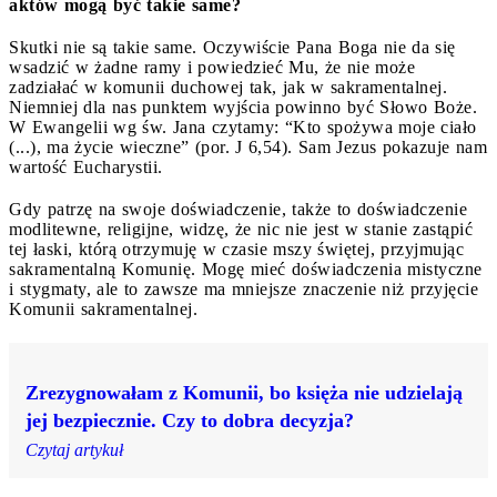
aktów mogą być takie same?
Skutki nie są takie same. Oczywiście Pana Boga nie da się
wsadzić w żadne ramy i powiedzieć Mu, że nie może
zadziałać w komunii duchowej tak, jak w sakramentalnej.
Niemniej dla nas punktem wyjścia powinno być Słowo Boże.
W Ewangelii wg św. Jana czytamy: “Kto spożywa moje ciało
(...), ma życie wieczne” (por. J 6,54). Sam Jezus pokazuje nam
wartość Eucharystii.
Gdy patrzę na swoje doświadczenie, także to doświadczenie
modlitewne, religijne, widzę, że nic nie jest w stanie zastąpić
tej łaski, którą otrzymuję w czasie mszy świętej, przyjmując
sakramentalną Komunię. Mogę mieć doświadczenia mistyczne
i stygmaty, ale to zawsze ma mniejsze znaczenie niż przyjęcie
Komunii sakramentalnej.
Zrezygnowałam z Komunii, bo księża nie udzielają
jej bezpiecznie. Czy to dobra decyzja?
Czytaj artykuł