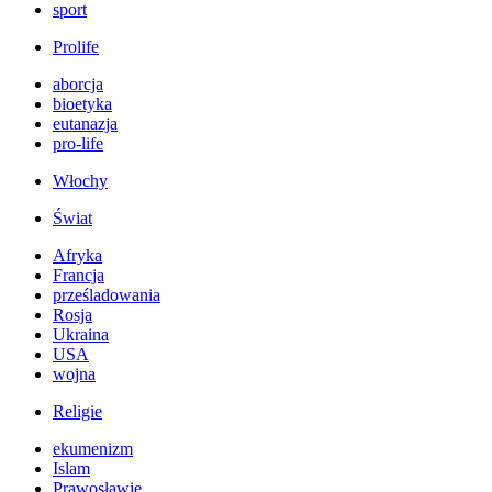
sport
Prolife
aborcja
bioetyka
eutanazja
pro-life
Włochy
Świat
Afryka
Francja
prześladowania
Rosja
Ukraina
USA
wojna
Religie
ekumenizm
Islam
Prawosławie