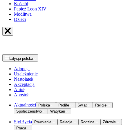
Kościół
Papież Leon XIV
Modlitwa
Dzieci
Edycja
polska
Adopcja
Uzależnienie
Nastolatek
Akceptacja
Anioł
Apostoł
Aktualności
Polska
Prolife
Świat
Religie
Społeczeństwo
Watykan
Styl życia
Powołanie
Relacje
Rodzina
Zdrowie
Praca