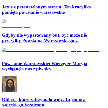
Jezus z przestrzelonym sercem. Ten krucyfiks
pamięta powstanie warszawskie
Gdyby nie wypastowany but, być może nie
przeżyłby Powstania Warszawskiego…
Powstanie Warszawskie: Wierzę, że Maryja
wyciągnęła nas z piwnicy
Oblicze, które zatrzymało woły. Tajemnica
sądeckiego Veraiconu