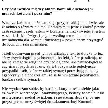
Czy jest różnica między aktem komunii duchowej w
murach kościoła i poza nim?
Wnętrze kościoła może bardziej sprzyjać takiej modlitwie, ale
zasadniczo różnicy nie ma. Chciałbym tu jednak zrobić pewne
zastrzeżenie. Jeżeli jestem w kościele na mszy świętej i jestem
w stanie łaski uświęcającej, to według mnie nie ma tu
uzasadnienia dla komunii duchowej – powinienem przystąpić
do Komunii sakramentalnej.
Jeżeli odczuwam przed tym paraliżujący lęk, to dotyka to już
sfery psychologii i psychoterapii, bo lęki, które paraliżują, to
nie są kategorie religijne czy teologiczne, ale psychologiczne
czy nawet psychiatryczne. Są też oczywiście pojedyncze
przypadki osób, które w takiej sytuacji potrzebują pomocy
egzorcysty, ale podkreślam, że są to wyłącznie pojedyncze,
bardzo rzadkie sytuacje.
Nie wyobrażam sobie, by katolik, który określa siebie jako
człowieka wierzącego i praktykującego, będący w stanie łaski
uświęcającej, podjął świadomą i suwerenną decyzję, by nie
przystąpić na mszy świętej do sakramentalnej Komunii.