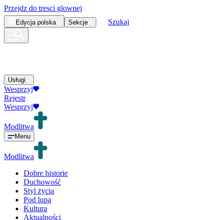
Przejdz do tresci glownej
Szukaj
Edycja
polska
Sekcje
Usługi
Wesprzyj
Rejestr
Wesprzyj
Modlitwa
Menu
Modlitwa
Dobre historie
Duchowość
Styl życia
Pod lupą
Kultura
Aktualności