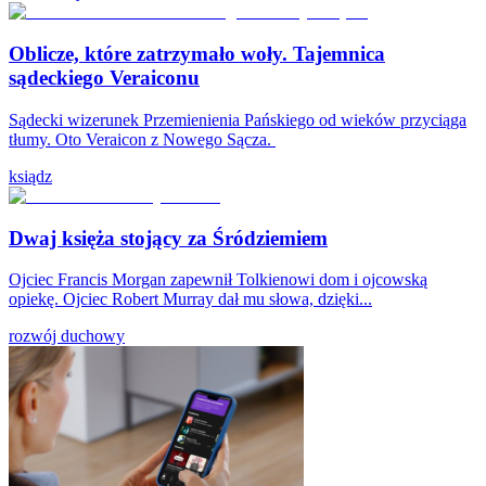
Oblicze, które zatrzymało woły. Tajemnica
sądeckiego Veraiconu
Sądecki wizerunek Przemienienia Pańskiego od wieków przyciąga
tłumy. Oto Veraicon z Nowego Sącza.
ksiądz
Dwaj księża stojący za Śródziemiem
Ojciec Francis Morgan zapewnił Tolkienowi dom i ojcowską
opiekę. Ojciec Robert Murray dał mu słowa, dzięki...
rozwój duchowy