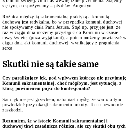
Komunii świętej. Ona nas wewnętrznie przemienia. Stajemy
się tym, co spożywamy – pisał św. Augustyn.
Różnica między tą sakramentalną praktyką a komunią
duchową jest radykalna, bo w przypadku komunii duchowej
nie spożywamy ciała Pana Jezusa. Stąd np. przyjęte jest, że
raz w ciągu dnia możemy przystąpić do Komunii w czasie
mszy świętej (poza wyjątkami), a potem możemy powtarzać w
ciągu dnia akt komunii duchowej, wynikający z pragnienia
serca.
Skutki nie są takie same
Czy paraliżujący lęk, pod wpływem którego nie przyjmuję
Komunii sakramentalnej, choć mógłbym, jest sytuacją, z
którą powinienem pójść do konfesjonału?
Sam lęk nie jest grzechem, natomiast myślę, że warto o tym
powiedzieć przy okazji sakramentu pokuty. To na pewno nie
zaszkodzi.
Rozumiem, że w istocie Komunii sakramentalnej i
duchowej tkwi zasadnicza różnica, ale czy skutki obu tych