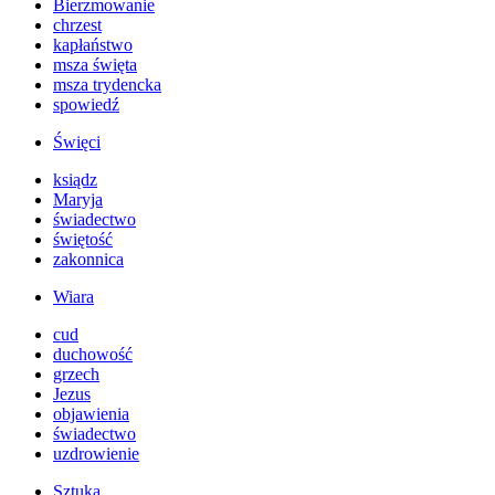
Bierzmowanie
chrzest
kapłaństwo
msza święta
msza trydencka
spowiedź
Święci
ksiądz
Maryja
świadectwo
świętość
zakonnica
Wiara
cud
duchowość
grzech
Jezus
objawienia
świadectwo
uzdrowienie
Sztuka