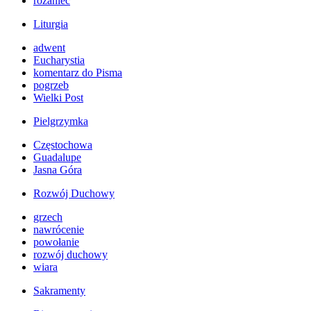
różaniec
Liturgia
adwent
Eucharystia
komentarz do Pisma
pogrzeb
Wielki Post
Pielgrzymka
Częstochowa
Guadalupe
Jasna Góra
Rozwój Duchowy
grzech
nawrócenie
powołanie
rozwój duchowy
wiara
Sakramenty