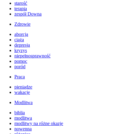
starość
terapia
zespół Downa
Zdrowie
aborcja
ciąża
depresja
kryzys
niepełnosprawność
pomoc
poród
Praca
pieniądze
wakacje
Modlitwa
biblia
modlitwa
modlitwy na różne okazje
nowenna