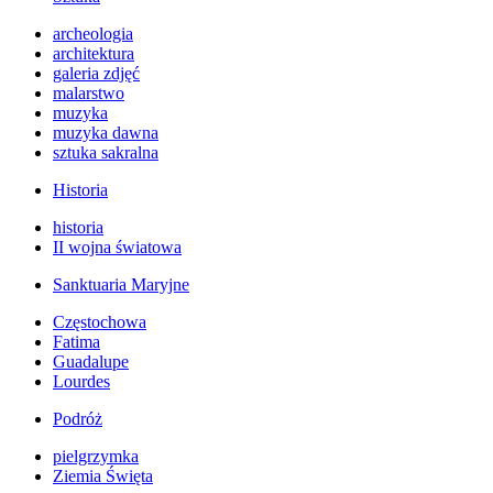
archeologia
architektura
galeria zdjęć
malarstwo
muzyka
muzyka dawna
sztuka sakralna
Historia
historia
II wojna światowa
Sanktuaria Maryjne
Częstochowa
Fatima
Guadalupe
Lourdes
Podróż
pielgrzymka
Ziemia Święta