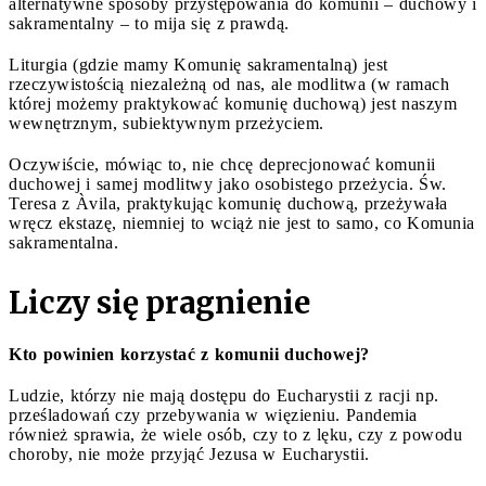
alternatywne sposoby przystępowania do komunii – duchowy i
sakramentalny – to mija się z prawdą.
Liturgia (gdzie mamy Komunię sakramentalną) jest
rzeczywistością niezależną od nas, ale modlitwa (w ramach
której możemy praktykować komunię duchową) jest naszym
wewnętrznym, subiektywnym przeżyciem.
Oczywiście, mówiąc to, nie chcę deprecjonować komunii
duchowej i samej modlitwy jako osobistego przeżycia. Św.
Teresa z Àvila, praktykując komunię duchową, przeżywała
wręcz ekstazę, niemniej to wciąż nie jest to samo, co Komunia
sakramentalna.
Liczy się pragnienie
Kto powinien korzystać z komunii duchowej?
Ludzie, którzy nie mają dostępu do Eucharystii z racji np.
prześladowań czy przebywania w więzieniu. Pandemia
również sprawia, że wiele osób, czy to z lęku, czy z powodu
choroby, nie może przyjąć Jezusa w Eucharystii.