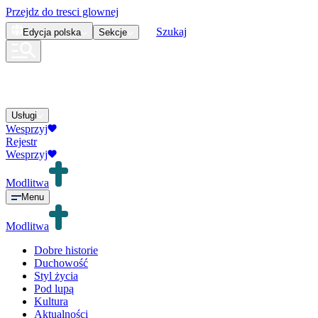
Przejdz do tresci glownej
Szukaj
Edycja
polska
Sekcje
Usługi
Wesprzyj
Rejestr
Wesprzyj
Modlitwa
Menu
Modlitwa
Dobre historie
Duchowość
Styl życia
Pod lupą
Kultura
Aktualności