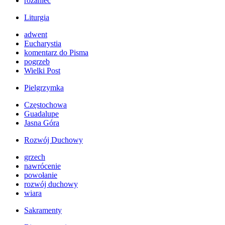
różaniec
Liturgia
adwent
Eucharystia
komentarz do Pisma
pogrzeb
Wielki Post
Pielgrzymka
Częstochowa
Guadalupe
Jasna Góra
Rozwój Duchowy
grzech
nawrócenie
powołanie
rozwój duchowy
wiara
Sakramenty