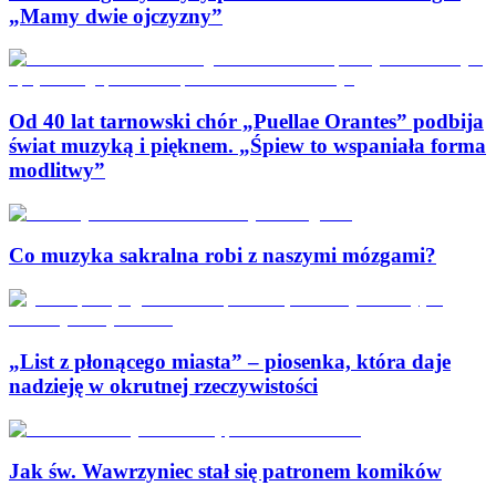
„Mamy dwie ojczyzny”
Od 40 lat tarnowski chór „Puellae Orantes” podbija
świat muzyką i pięknem. „Śpiew to wspaniała forma
modlitwy”
Co muzyka sakralna robi z naszymi mózgami?
„List z płonącego miasta” – piosenka, która daje
nadzieję w okrutnej rzeczywistości
Jak św. Wawrzyniec stał się patronem komików