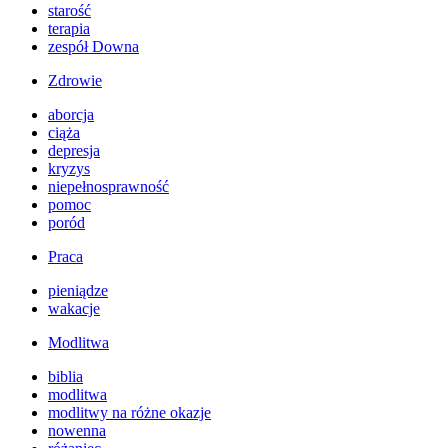
starość
terapia
zespół Downa
Zdrowie
aborcja
ciąża
depresja
kryzys
niepełnosprawność
pomoc
poród
Praca
pieniądze
wakacje
Modlitwa
biblia
modlitwa
modlitwy na różne okazje
nowenna