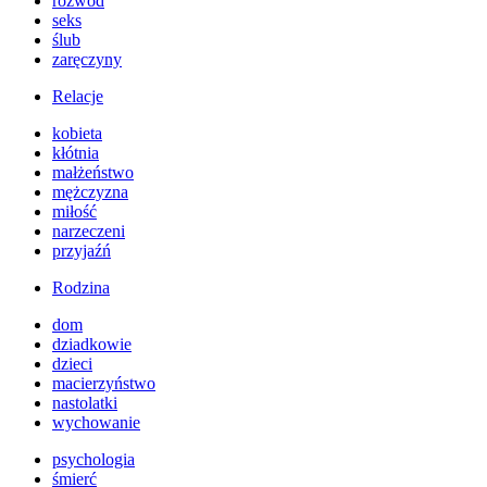
rozwód
seks
ślub
zaręczyny
Relacje
kobieta
kłótnia
małżeństwo
mężczyzna
miłość
narzeczeni
przyjaźń
Rodzina
dom
dziadkowie
dzieci
macierzyństwo
nastolatki
wychowanie
psychologia
śmierć