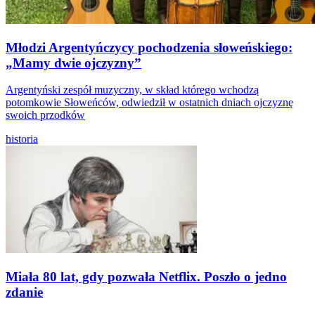
Młodzi Argentyńczycy pochodzenia słoweńskiego:
„Mamy dwie ojczyzny”
Argentyński zespół muzyczny, w skład którego wchodzą
potomkowie Słoweńców, odwiedził w ostatnich dniach ojczyznę
swoich przodków
historia
Miała 80 lat, gdy pozwała Netflix. Poszło o jedno
zdanie