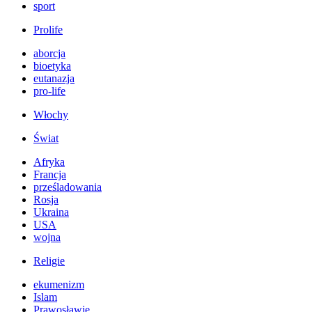
sport
Prolife
aborcja
bioetyka
eutanazja
pro-life
Włochy
Świat
Afryka
Francja
prześladowania
Rosja
Ukraina
USA
wojna
Religie
ekumenizm
Islam
Prawosławie