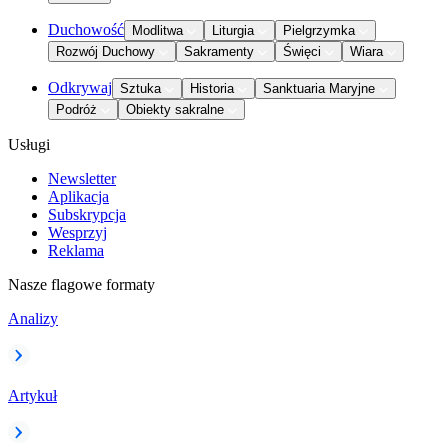
Duchowość
Modlitwa
Liturgia
Pielgrzymka
Rozwój Duchowy
Sakramenty
Święci
Wiara
Odkrywaj
Sztuka
Historia
Sanktuaria Maryjne
Podróż
Obiekty sakralne
Usługi
Newsletter
Aplikacja
Subskrypcja
Wesprzyj
Reklama
Nasze flagowe formaty
Analizy
Artykuł