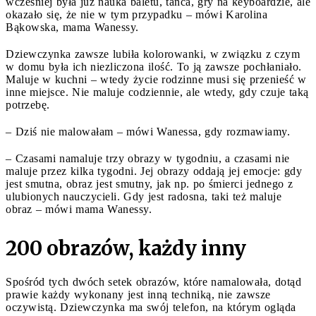
wcześniej była już nauka baletu, tańca, gry na keyboardzie, ale
okazało się, że nie w tym przypadku – mówi Karolina
Bąkowska, mama Wanessy.
Dziewczynka zawsze lubiła kolorowanki, w związku z czym
w domu była ich niezliczona ilość. To ją zawsze pochłaniało.
Maluje w kuchni – wtedy życie rodzinne musi się przenieść w
inne miejsce. Nie maluje codziennie, ale wtedy, gdy czuje taką
potrzebę.
– Dziś nie malowałam – mówi Wanessa, gdy rozmawiamy.
– Czasami namaluje trzy obrazy w tygodniu, a czasami nie
maluje przez kilka tygodni. Jej obrazy oddają jej emocje: gdy
jest smutna, obraz jest smutny, jak np. po śmierci jednego z
ulubionych nauczycieli. Gdy jest radosna, taki też maluje
obraz – mówi mama Wanessy.
200 obrazów, każdy inny
Spośród tych dwóch setek obrazów, które namalowała, dotąd
prawie każdy wykonany jest inną techniką, nie zawsze
oczywistą. Dziewczynka ma swój telefon, na którym ogląda