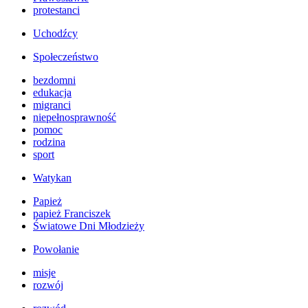
protestanci
Uchodźcy
Społeczeństwo
bezdomni
edukacja
migranci
niepełnosprawność
pomoc
rodzina
sport
Watykan
Papież
papież Franciszek
Światowe Dni Młodzieży
Powołanie
misje
rozwój