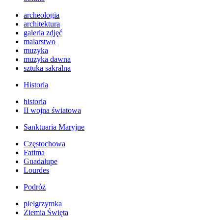
archeologia
architektura
galeria zdjęć
malarstwo
muzyka
muzyka dawna
sztuka sakralna
Historia
historia
II wojna światowa
Sanktuaria Maryjne
Częstochowa
Fatima
Guadalupe
Lourdes
Podróż
pielgrzymka
Ziemia Święta