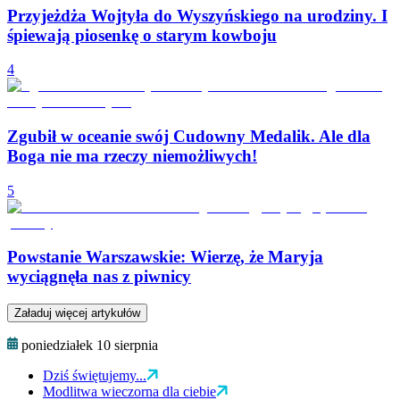
Przyjeżdża Wojtyła do Wyszyńskiego na urodziny. I
śpiewają piosenkę o starym kowboju
4
Zgubił w oceanie swój Cudowny Medalik. Ale dla
Boga nie ma rzeczy niemożliwych!
5
Powstanie Warszawskie: Wierzę, że Maryja
wyciągnęła nas z piwnicy
Załaduj więcej artykułów
poniedziałek 10 sierpnia
Dziś świętujemy...
Modlitwa wieczorna dla ciebie