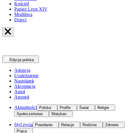
Kościół
Papież Leon XIV
Modlitwa
Dzieci
Edycja
polska
Adopcja
Uzależnienie
Nastolatek
Akceptacja
Anioł
Apostoł
Aktualności
Polska
Prolife
Świat
Religie
Społeczeństwo
Watykan
Styl życia
Powołanie
Relacje
Rodzina
Zdrowie
Praca