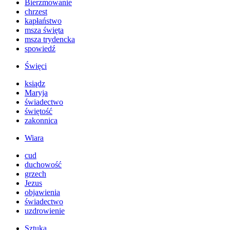
Bierzmowanie
chrzest
kapłaństwo
msza święta
msza trydencka
spowiedź
Święci
ksiądz
Maryja
świadectwo
świętość
zakonnica
Wiara
cud
duchowość
grzech
Jezus
objawienia
świadectwo
uzdrowienie
Sztuka