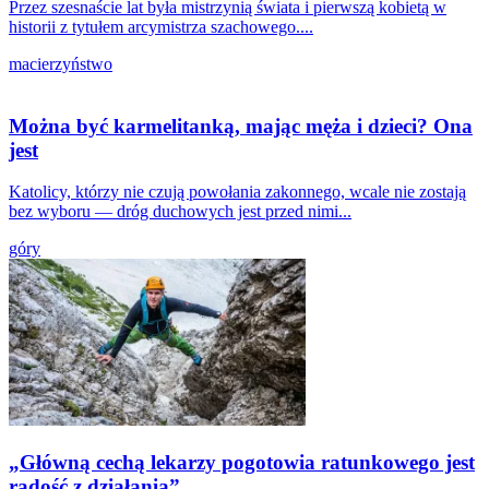
Przez szesnaście lat była mistrzynią świata i pierwszą kobietą w
historii z tytułem arcymistrza szachowego....
macierzyństwo
Można być karmelitanką, mając męża i dzieci? Ona
jest
Katolicy, którzy nie czują powołania zakonnego, wcale nie zostają
bez wyboru — dróg duchowych jest przed nimi...
góry
„Główną cechą lekarzy pogotowia ratunkowego jest
radość z działania”