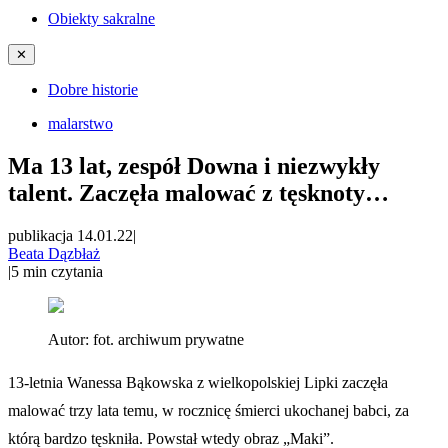
Obiekty sakralne
✕
Dobre historie
malarstwo
Ma 13 lat, zespół Downa i niezwykły
talent. Zaczęła malować z tęsknoty…
publikacja 14.01.22
|
Beata Dązbłaż
|
5
min czytania
Autor:
fot. archiwum prywatne
13-letnia Wanessa Bąkowska z wielkopolskiej Lipki zaczęła
malować trzy lata temu, w rocznicę śmierci ukochanej babci, za
którą bardzo tęskniła. Powstał wtedy obraz „Maki”.