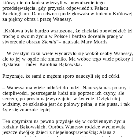
którzy nie do końca wierzyli w powodzenie tego
przedsięwzięcia, gdy przyszła odpowiedź z Pałacu
Buckingham. Dama dworu podziękowała w imieniu Królowej
za piękny obraz i pracę Wanessy.
„Królowa była bardzo wzruszona, że chciałaś opowiedzieć jej
trochę o swoim życiu w Polsce i bardzo doceniła pracę w
stworzenie obrazu
Ziemia
”– napisała Mary Morris.
– W zeszłym roku wiele wydarzyło się wokół osoby Wanessy,
ale to jej w ogóle nie zmieniło. Ma wobec tego wiele pokory i
dystansu – mówi Karolina Bąkowska.
Przyznaje, że sami z mężem sporo nauczyli się od córki.
– Wanessa ma wiele miłości do ludzi. Nauczyła nas pokory i
cierpliwości, postrzegania ludzi nie poprzez ich czyny, ale
sercem, po prostu najzwyczajniej w świecie. Dzięki niej
widzimy, że szklanka jest do połowy pełna, a nie pusta, i tak
żyje się znacznie lepiej.
Ten optymizm na pewno przydaje się w codziennym życiu
rodziny Bąkowskich. Oprócz Wanessy rodzice wychowują
jeszcze dwójkę dzieci z niepełnosprawnością: Alana z