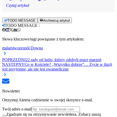
Czytaj artykuł
TODO MESSAGE
Archiwizuj artykuł
TODO MESSAGE
:
Słowa kluczowe/tagi powiązane z tym artykułem:
malarstwo
zespół Downa
POPRZEDNI
22 rady od ludzi, którzy zdobyli pracę marzeń
NASTĘPNY
Co w Kościele? „Wszystko dobrze”… Życie w iluzji
jest przyjemne, ale nie jest ewangeliczne
Newsletter
Otrzymuj Aleteia codziennie w swojej skrzynce e-mail.
Twój adres e-mail
Zgadzam się na otrzymywanie newslettera. Zobacz naszą