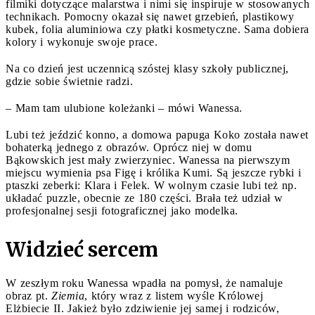
filmiki dotyczące malarstwa i nimi się inspiruje w stosowanych
technikach. Pomocny okazał się nawet grzebień, plastikowy
kubek, folia aluminiowa czy płatki kosmetyczne. Sama dobiera
kolory i wykonuje swoje prace.
Na co dzień jest uczennicą szóstej klasy szkoły publicznej,
gdzie sobie świetnie radzi.
– Mam tam ulubione koleżanki – mówi Wanessa.
Lubi też jeździć konno, a domowa papuga Koko została nawet
bohaterką jednego z obrazów. Oprócz niej w domu
Bąkowskich jest mały zwierzyniec. Wanessa na pierwszym
miejscu wymienia psa Figę i królika Kumi. Są jeszcze rybki i
ptaszki zeberki: Klara i Felek. W wolnym czasie lubi też np.
układać puzzle, obecnie ze 180 części. Brała też udział w
profesjonalnej sesji fotograficznej jako modelka.
Widzieć sercem
W zeszłym roku Wanessa wpadła na pomysł, że namaluje
obraz pt.
Ziemia
, który wraz z listem wyśle Królowej
Elżbiecie II. Jakież było zdziwienie jej samej i rodziców,