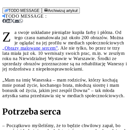
TODO MESSAGE
Archiwizuj artykuł
TODO MESSAGE
:
Z
a swoje uskładane pieniądze kupiła farby i płótna. Od
tego czasu namalowała już około 200 obrazów. Można
je oglądać na jej profilu w mediach społecznościowych
„Obrazy malowane sercem”
. Ale nie tylko, bo przez te trzy
lata miała już ok. 10 wernisaży swoich prac, m.in. w zeszłym
roku na Niewidzialnej Wystawie w Warszawie. Środki ze
sprzedaży obrazów przeznaczone są na rehabilitację Wanessy i
jej rodzeństwa z niepełnosprawnościami.
„Mam na imię Wanesska – mam rodziców, którzy kochają
mnie ponad życie, kochanego brata, młodszą siostrę i mam
bonusik od życia, jakim jest zespół Downa” – tak młoda
artystka sama przedstawia się w mediach społecznościowych.
Potrzeba serca
– Początkowo myśleliśmy, że to będzie chwilowy zapał, bo