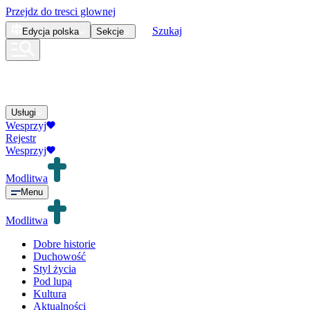
Przejdz do tresci glownej
Szukaj
Edycja
polska
Sekcje
Usługi
Wesprzyj
Rejestr
Wesprzyj
Modlitwa
Menu
Modlitwa
Dobre historie
Duchowość
Styl życia
Pod lupą
Kultura
Aktualności