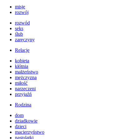
misje
rozwój
rozwód
seks
ślub
zaręczyny
Relacje
kobieta
kłótnia
małżeństwo
mężczyzna
miłość
narzeczeni
przyjaźń
Rodzina
dom
dziadkowie
dzieci
macierzyństwo
nastolatki