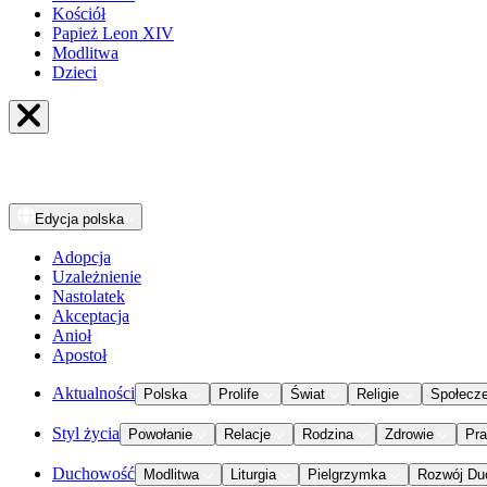
Kościół
Papież Leon XIV
Modlitwa
Dzieci
Edycja
polska
Adopcja
Uzależnienie
Nastolatek
Akceptacja
Anioł
Apostoł
Aktualności
Polska
Prolife
Świat
Religie
Społecz
Styl życia
Powołanie
Relacje
Rodzina
Zdrowie
Pr
Duchowość
Modlitwa
Liturgia
Pielgrzymka
Rozwój Du