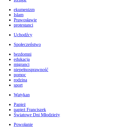
ekumenizm
Islam
Prawosławie
protestanci
Uchodźcy
Społeczeństwo
bezdomni
edukacja
migranci
niepełnosprawność
pomoc
rodzina
sport
Watykan
Papież
papież Franciszek
Światowe Dni Młodzieży
Powołanie