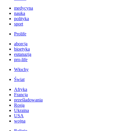
medycyna
nauka
polityka
sport
Prolife
aborcja
bioetyka
eutanazja
pro-life
Włochy
Świat
Afryka
Francja
prześladowania
Rosja
Ukraina
USA
wojna
Religie