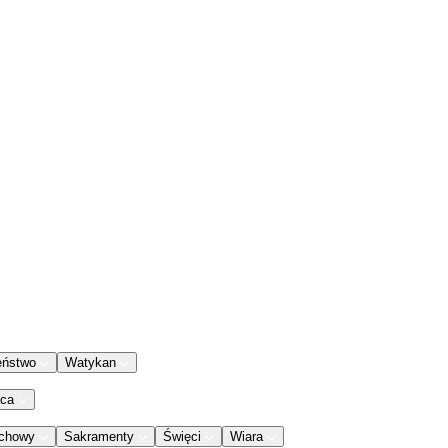
eństwo
Watykan
aca
chowy
Sakramenty
Święci
Wiara