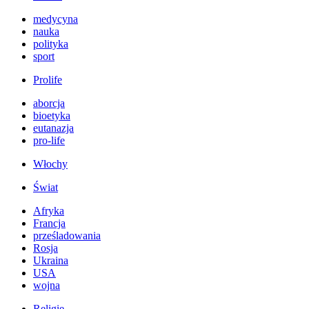
medycyna
nauka
polityka
sport
Prolife
aborcja
bioetyka
eutanazja
pro-life
Włochy
Świat
Afryka
Francja
prześladowania
Rosja
Ukraina
USA
wojna
Religie