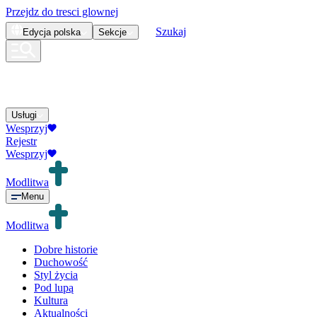
Przejdz do tresci glownej
Szukaj
Edycja
polska
Sekcje
Usługi
Wesprzyj
Rejestr
Wesprzyj
Modlitwa
Menu
Modlitwa
Dobre historie
Duchowość
Styl życia
Pod lupą
Kultura
Aktualności