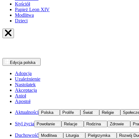
Kościół
Papież Leon XIV
Modlitwa
Dzieci
Edycja
polska
Adopcja
Uzależnienie
Nastolatek
Akceptacja
Anioł
Apostoł
Aktualności
Polska
Prolife
Świat
Religie
Społecz
Styl życia
Powołanie
Relacje
Rodzina
Zdrowie
Pr
Duchowość
Modlitwa
Liturgia
Pielgrzymka
Rozwój Du