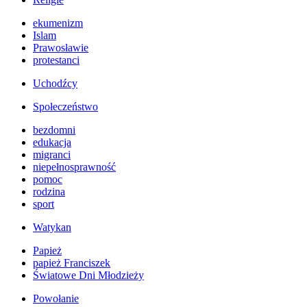
ekumenizm
Islam
Prawosławie
protestanci
Uchodźcy
Społeczeństwo
bezdomni
edukacja
migranci
niepełnosprawność
pomoc
rodzina
sport
Watykan
Papież
papież Franciszek
Światowe Dni Młodzieży
Powołanie