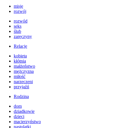
misje
rozwój
rozwód
seks
ślub
zaręczyny
Relacje
kobieta
kłótnia
małżeństwo
mężczyzna
miłość
narzeczeni
przyjaźń
Rodzina
dom
dziadkowie
dzieci
macierzyństwo
nastolatki