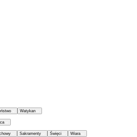
eństwo
Watykan
aca
chowy
Sakramenty
Święci
Wiara