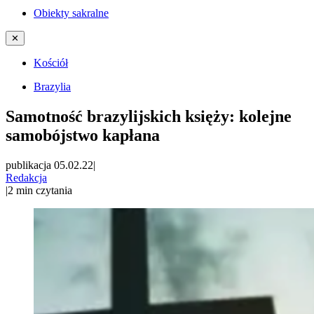
Obiekty sakralne
✕
Kościół
Brazylia
Samotność brazylijskich księży: kolejne
samobójstwo kapłana
publikacja 05.02.22
|
Redakcja
|
2
min czytania