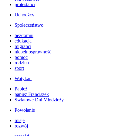
protestanci
Uchodźcy
Społeczeństwo
bezdomni
edukacja
migranci
niepełnosprawność
pomoc
rodzina
sport
Watykan
Papież
papież Franciszek
Światowe Dni Młodzieży
Powołanie
misje
rozwój