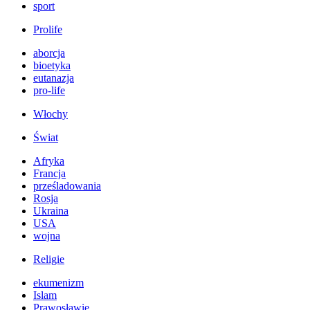
sport
Prolife
aborcja
bioetyka
eutanazja
pro-life
Włochy
Świat
Afryka
Francja
prześladowania
Rosja
Ukraina
USA
wojna
Religie
ekumenizm
Islam
Prawosławie