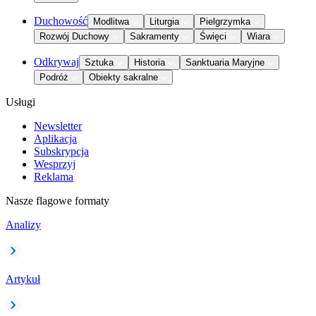
Duchowość
Modlitwa
Liturgia
Pielgrzymka
Rozwój Duchowy
Sakramenty
Święci
Wiara
Odkrywaj
Sztuka
Historia
Sanktuaria Maryjne
Podróż
Obiekty sakralne
Usługi
Newsletter
Aplikacja
Subskrypcja
Wesprzyj
Reklama
Nasze flagowe formaty
Analizy
Artykuł