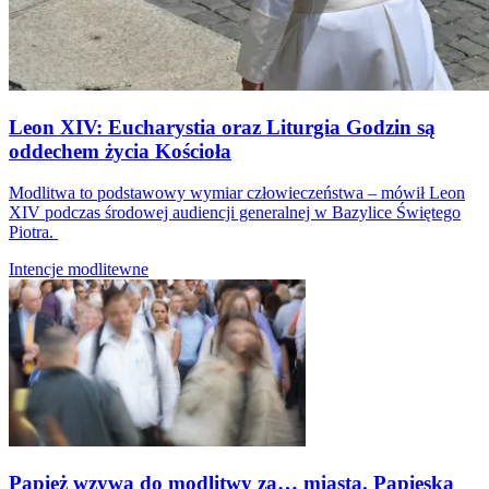
Leon XIV: Eucharystia oraz Liturgia Godzin są
oddechem życia Kościoła
Modlitwa to podstawowy wymiar człowieczeństwa – mówił Leon
XIV podczas środowej audiencji generalnej w Bazylice Świętego
Piotra.
Intencje modlitewne
Papież wzywa do modlitwy za… miasta. Papieska