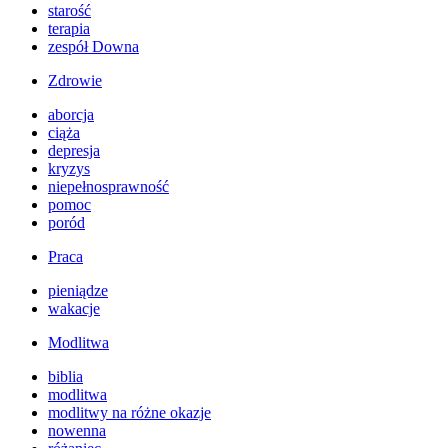
starość
terapia
zespół Downa
Zdrowie
aborcja
ciąża
depresja
kryzys
niepełnosprawność
pomoc
poród
Praca
pieniądze
wakacje
Modlitwa
biblia
modlitwa
modlitwy na różne okazje
nowenna