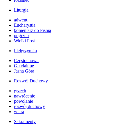
różaniec
Liturgia
adwent
Eucharystia
komentarz do Pisma
pogrzeb
Wielki Post
Pielgrzymka
Częstochowa
Guadalupe
Jasna Góra
Rozwój Duchowy
grzech
nawrócenie
powołanie
rozwój duchowy
wiara
Sakramenty