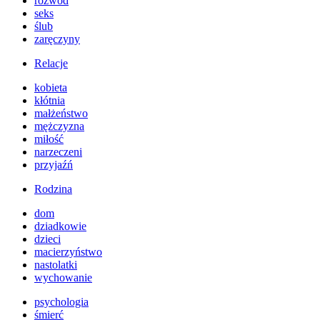
rozwód
seks
ślub
zaręczyny
Relacje
kobieta
kłótnia
małżeństwo
mężczyzna
miłość
narzeczeni
przyjaźń
Rodzina
dom
dziadkowie
dzieci
macierzyństwo
nastolatki
wychowanie
psychologia
śmierć