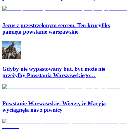
Jezus z przestrzelonym sercem. Ten krucyfiks
pamięta powstanie warszawskie
Gdyby nie wypastowany but, być może nie
przeżyłby Powstania Warszawskiego…
Powstanie Warszawskie: Wierzę, że Maryja
wyciągnęła nas z piwnicy