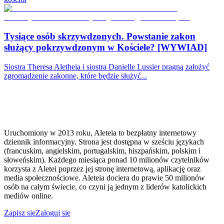
Tysiące osób skrzywdzonych. Powstanie zakon
służący pokrzywdzonym w Kościele? [WYWIAD]
Siostra Theresa Aletheia i siostra Danielle Lussier pragną założyć
zgromadzenie zakonne, które będzie służyć...
Uruchomiony w 2013 roku, Aleteia to bezpłatny internetowy
dziennik informacyjny. Strona jest dostępna w sześciu językach
(francuskim, angielskim, portugalskim, hiszpańskim, polskim i
słoweńskim). Każdego miesiąca ponad 10 milionów czytelników
korzysta z Aletei poprzez jej stronę internetową, aplikację oraz
media społecznościowe. Aleteia dociera do prawie 50 milionów
osób na całym świecie, co czyni ją jednym z liderów katolickich
mediów online.
Zapisz się
Zaloguj się