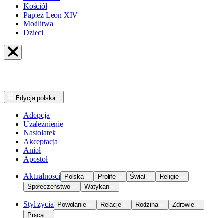
Kościół
Papież Leon XIV
Modlitwa
Dzieci
Edycja
polska
Adopcja
Uzależnienie
Nastolatek
Akceptacja
Anioł
Apostoł
Aktualności
Polska
Prolife
Świat
Religie
Społeczeństwo
Watykan
Styl życia
Powołanie
Relacje
Rodzina
Zdrowie
Praca