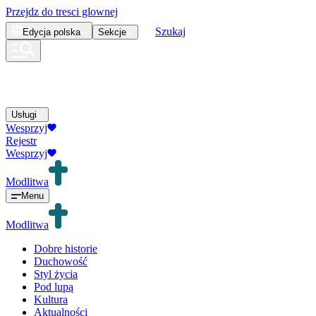
Przejdz do tresci glownej
Szukaj
Edycja
polska
Sekcje
Usługi
Wesprzyj
Rejestr
Wesprzyj
Modlitwa
Menu
Modlitwa
Dobre historie
Duchowość
Styl życia
Pod lupą
Kultura
Aktualności