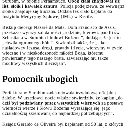
Surubim, w rejonie Pernambuco.
Obok ciała znajdował się
list, słoik i kawałek sznura
. Policja podejrzewa, że wewnątrz
słoika znajduje się trucizna. Oddała też ciało kapłana do
Instytutu Medycyny Sądowej (IML) w Recife.
Biskup diecezji Nazaré da Mata, Dom Francisco de Assis,
przekazał wyrazy solidarności „rodzinie, klerowi, parafii św.
Sebastiana w Surubim i ludowi Bożemu”, dodając, że jest to
„chwila ogromnego bólu”. Stwierdził także, że „jako
naśladowcy Jezusa, drogi, prawdy i życia, wierzymy w życie
wieczne i w nieskończoność miłości Boga, któremu
powierzamy tego naszego brata, zawierzając mu także
modlitwy wszystkich diecezjan”.
Pomocnik ubogich
Prefektura w Surubim zadekretowała trzydniową oficjalną
żałobę. W urzędowej nocie władze stwierdziły, że kapłan „do
dziś
był podziwiany przez wszystkich wiernych
za postawę
wierności wierze i Słowu Bożemu wyrażającą się jego
działalnością skierowaną do najbardziej potrzebujących”.
Ksiądz Geraldo de Oliveira był kapłanem od 50 lat, z których