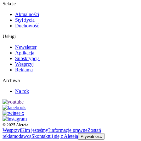
Sekcje
Aktualności
Styl życia
Duchowość
Usługi
Newsletter
Aplikacja
Subskrypcja
Wesprzyj
Reklama
Archiwa
Na rok
© 2025 Aleteia
Wesprzyj
Kim jesteśmy?
informacje prawne
Zostań
reklamodawcą
Skontaktuj się z Aleteią
Prywatność