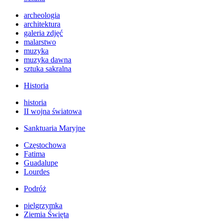
archeologia
architektura
galeria zdjęć
malarstwo
muzyka
muzyka dawna
sztuka sakralna
Historia
historia
II wojna światowa
Sanktuaria Maryjne
Częstochowa
Fatima
Guadalupe
Lourdes
Podróż
pielgrzymka
Ziemia Święta