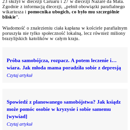
23 służył w diecezji Caruaru i 27 w diecezji Nazaré da Mata.
Zgodnie z informacją diecezji, „pełnił obowiązki parafialnego
wikariusza i
pomocnika ubogich, co było mu szczególnie
bliskie
”.
Wiadomość o znalezieniu ciała kapłana w kościele parafialnym
poruszyła nie tylko społeczność lokalną, lecz również miliony
brazylijskich katolików w całym kraju.
Próba samobójcza, rozpacz. A potem leczenie i…
wiara. Jak młoda mama poradziła sobie z depresją
Czytaj artykuł
Spowiedź z planowanego samobójstwa? Jak ksiądz
może pomóc osobie w kryzysie i sobie samemu
[wywiad]
Czytaj artykuł