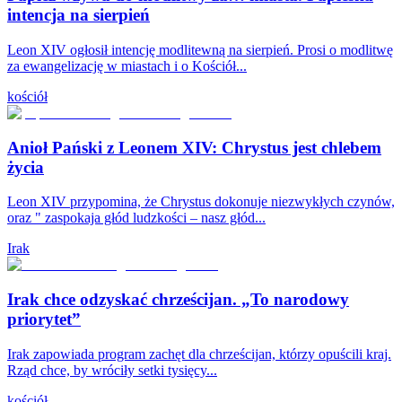
intencja na sierpień
Leon XIV ogłosił intencję modlitewną na sierpień. Prosi o modlitwę
za ewangelizację w miastach i o Kościół...
kościół
Anioł Pański z Leonem XIV: Chrystus jest chlebem
życia
Leon XIV przypomina, że Chrystus dokonuje niezwykłych czynów,
oraz " zaspokaja głód ludzkości – nasz głód...
Irak
Irak chce odzyskać chrześcijan. „To narodowy
priorytet”
Irak zapowiada program zachęt dla chrześcijan, którzy opuścili kraj.
Rząd chce, by wróciły setki tysięcy...
kościół