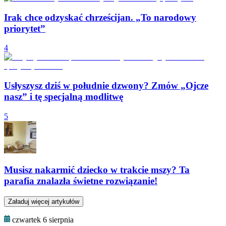
Irak chce odzyskać chrześcijan. „To narodowy
priorytet”
4
Usłyszysz dziś w południe dzwony? Zmów „Ojcze
nasz” i tę specjalną modlitwę
5
Musisz nakarmić dziecko w trakcie mszy? Ta
parafia znalazła świetne rozwiązanie!
Załaduj więcej artykułów
czwartek 6 sierpnia