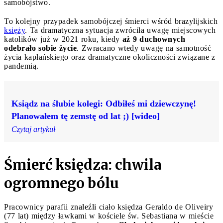
samobójstwo.
To kolejny przypadek samobójczej śmierci wśród brazylijskich
księży
. Ta dramatyczna sytuacja zwróciła uwagę miejscowych
katolików już w 2021 roku, kiedy
aż 9 duchownych
odebrało sobie życie
. Zwracano wtedy uwagę na samotność
życia kapłańskiego oraz dramatyczne okoliczności związane z
pandemią.
Ksiądz na ślubie kolegi: Odbiłeś mi dziewczynę!
Planowałem tę zemstę od lat ;) [wideo]
Czytaj artykuł
Śmierć księdza: chwila
ogromnego bólu
Pracownicy parafii znaleźli ciało księdza Geraldo de Oliveiry
(77 lat) między ławkami w kościele św. Sebastiana w mieście