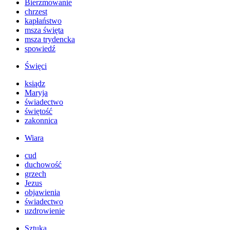
Bierzmowanie
chrzest
kapłaństwo
msza święta
msza trydencka
spowiedź
Święci
ksiądz
Maryja
świadectwo
świętość
zakonnica
Wiara
cud
duchowość
grzech
Jezus
objawienia
świadectwo
uzdrowienie
Sztuka