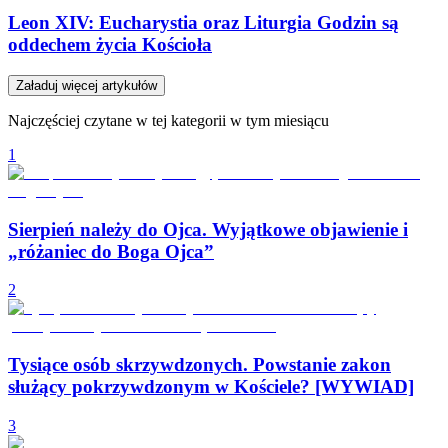
Leon XIV: Eucharystia oraz Liturgia Godzin są
oddechem życia Kościoła
Załaduj więcej artykułów
Najczęściej czytane w tej kategorii w tym miesiącu
1
Sierpień należy do Ojca. Wyjątkowe objawienie i
„różaniec do Boga Ojca”
2
Tysiące osób skrzywdzonych. Powstanie zakon
służący pokrzywdzonym w Kościele? [WYWIAD]
3