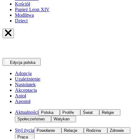
Kościół
Papież Leon XIV
Modlitwa
Dzieci
Edycja
polska
Adopcja
Uzależnienie
Nastolatek
Akceptacja
Anioł
Apostoł
Aktualności
Polska
Prolife
Świat
Religie
Społeczeństwo
Watykan
Styl życia
Powołanie
Relacje
Rodzina
Zdrowie
Praca