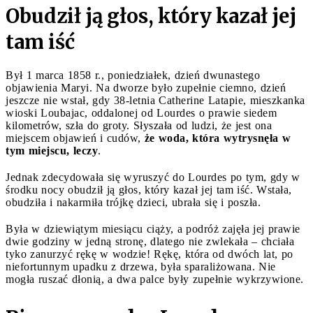
Obudził ją głos, który kazał jej
tam iść
Był 1 marca 1858 r., poniedziałek, dzień dwunastego
objawienia Maryi. Na dworze było zupełnie ciemno, dzień
jeszcze nie wstał, gdy 38-letnia
Catherine
Latapie, mieszkanka
wioski Loubajac, oddalonej od Lourdes o prawie siedem
kilometrów, szła do groty. Słyszała od ludzi, że jest ona
miejscem objawień i cudów,
że woda, która wytrysnęła w
tym miejscu, leczy
.
Jednak zdecydowała się wyruszyć do Lourdes po tym, gdy w
środku nocy obudził ją głos, który kazał jej tam iść. Wstała,
obudziła i nakarmiła trójkę dzieci, ubrała się i poszła.
Była w dziewiątym miesiącu ciąży, a podróż zajęła jej prawie
dwie godziny w jedną stronę, dlatego nie zwlekała – chciała
tyko zanurzyć rękę w wodzie! Rękę, która od dwóch lat, po
niefortunnym upadku z drzewa, była sparaliżowana. Nie
mogła ruszać dłonią, a dwa palce były zupełnie wykrzywione.