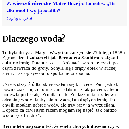
Zawierzyli córeczkę Matce Bożej z Lourdes. „To
siła modlitwy ją ocaliła”
Czytaj artykuł
Dlaczego woda?
To była decyzja Maryi. Wszystko zaczęło się 25 lutego 1858 r.
Zgromadzeni
zobaczyli jak Bernadeta Soubirous klęka i
całuje ziemię
. Potem rusza na kolanach w stronę rzeki, po
czym zawraca do groty. Schyla się i drąży dołek w suchej
ziemi. Tak opisywała to spotkanie ona sama:
„Nie widząc źródła, skierowałam się ku rzece. Pani jednak
powiedziała mi, że to nie tam i dała mi znak palcem, abym
podeszła pod skałę. Zrobiłam tak. Znalazłam tam zaledwie
odrobinę wody. Jakby błoto. Zaczęłam drążyć ziemię. Po
chwili mogłam nabrać wody, ale trzy razy ją wyrzuciłam.
Dopiero za czwartym razem mogłam się napić, tak bardzo
woda była brudna”.
Bernadeta usłyszała też, że wielu chorych doświadczy w