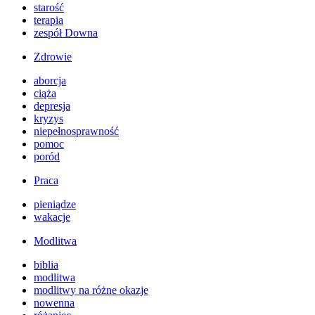
starość
terapia
zespół Downa
Zdrowie
aborcja
ciąża
depresja
kryzys
niepełnosprawność
pomoc
poród
Praca
pieniądze
wakacje
Modlitwa
biblia
modlitwa
modlitwy na różne okazje
nowenna