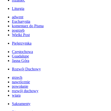
różaniec
Liturgia
adwent
Eucharystia
komentarz do Pisma
pogrzeb
Wielki Post
Pielgrzymka
Częstochowa
Guadalupe
Jasna Góra
Rozwój Duchowy
grzech
nawrócenie
powołanie
rozwój duchowy
wiara
Sakramenty