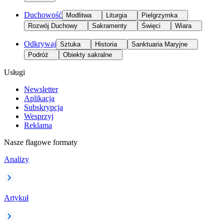
Duchowość
Modlitwa
Liturgia
Pielgrzymka
Rozwój Duchowy
Sakramenty
Święci
Wiara
Odkrywaj
Sztuka
Historia
Sanktuaria Maryjne
Podróż
Obiekty sakralne
Usługi
Newsletter
Aplikacja
Subskrypcja
Wesprzyj
Reklama
Nasze flagowe formaty
Analizy
Artykuł