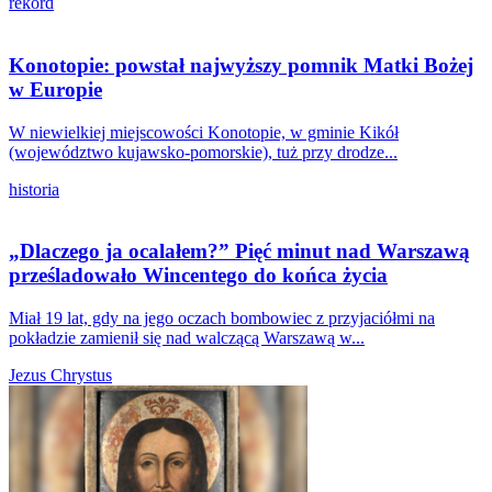
rekord
Konotopie: powstał najwyższy pomnik Matki Bożej
w Europie
W niewielkiej miejscowości Konotopie, w gminie Kikół
(województwo kujawsko-pomorskie), tuż przy drodze...
historia
„Dlaczego ja ocalałem?” Pięć minut nad Warszawą
prześladowało Wincentego do końca życia
Miał 19 lat, gdy na jego oczach bombowiec z przyjaciółmi na
pokładzie zamienił się nad walczącą Warszawą w...
Jezus Chrystus