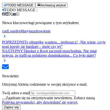
TODO MESSAGE
Archiwizuj artykuł
TODO MESSAGE
:
Słowa kluczowe/tagi powiązane z tym artykułem:
cud
Lourdes
Maryja
uzdrowienie
POPRZEDNI
Tę olimpijkę wspiera... proboszcz! „Nie wiem, czyje
nogi trzęsły się bardziej – moje czy jej”
NASTĘPNY
Tiktoker z Rosji zaczepił przechodnia. Nie miał
pojęcia, że trafił na polskiego dominikanina... Co było dalej?
Newsletter
Otrzymuj Aleteia codziennie w swojej skrzynce e-mail.
Twój adres e-mail
Zgadzam się na otrzymywanie newslettera. Zobacz naszą
Polityka prywatności, aby dowiedzieć się więcej.
Zapisz się