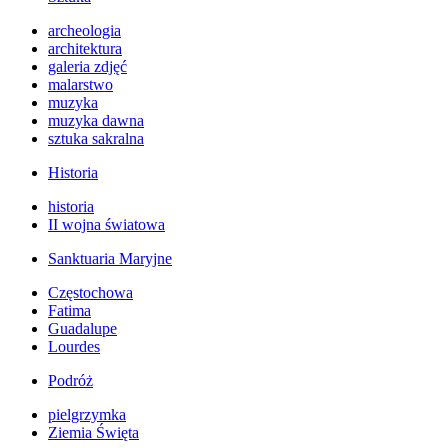
archeologia
architektura
galeria zdjęć
malarstwo
muzyka
muzyka dawna
sztuka sakralna
Historia
historia
II wojna światowa
Sanktuaria Maryjne
Częstochowa
Fatima
Guadalupe
Lourdes
Podróż
pielgrzymka
Ziemia Święta