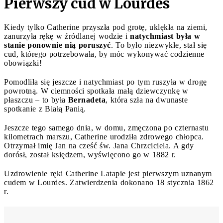
Pierwszy cud w Lourdes
Kiedy tylko Catherine przyszła pod grotę, uklękła na ziemi,
zanurzyła rękę w źródlanej wodzie i
natychmiast była w
stanie ponownie nią poruszyć
. To było niezwykłe, stał się
cud, którego potrzebowała, by móc wykonywać codzienne
obowiązki!
Pomodliła się jeszcze i natychmiast po tym ruszyła w drogę
powrotną. W ciemności spotkała małą dziewczynkę w
płaszczu – to była
Bernadeta
, która szła na dwunaste
spotkanie z Białą Panią.
Jeszcze tego samego dnia, w domu, zmęczona po czternastu
kilometrach marszu, Catherine urodziła zdrowego chłopca.
Otrzymał imię Jan na cześć św. Jana Chrzciciela. A gdy
dorósł, został księdzem, wyświęcono go w 1882 r.
Uzdrowienie ręki Catherine Latapie jest pierwszym uznanym
cudem w Lourdes. Zatwierdzenia dokonano 18 stycznia 1862
r.