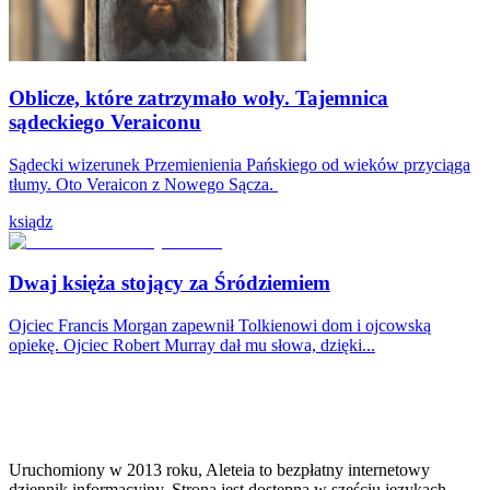
Oblicze, które zatrzymało woły. Tajemnica
sądeckiego Veraiconu
Sądecki wizerunek Przemienienia Pańskiego od wieków przyciąga
tłumy. Oto Veraicon z Nowego Sącza.
ksiądz
Dwaj księża stojący za Śródziemiem
Ojciec Francis Morgan zapewnił Tolkienowi dom i ojcowską
opiekę. Ojciec Robert Murray dał mu słowa, dzięki...
Uruchomiony w 2013 roku, Aleteia to bezpłatny internetowy
dziennik informacyjny. Strona jest dostępna w sześciu językach