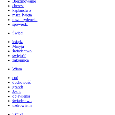
Bierzmowanie
chrzest
kapłaństwo
msza święta
msza trydencka
spowiedź
Święci
ksiądz
Maryja
świadectwo
świętość
zakonnica
Wiara
cud
duchowość
grzech
Jezus
objawienia
świadectwo
uzdrowienie
Sztuka