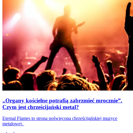
„Organy kościelne potrafią zabrzmieć mrocznie”.
Czym jest chrześcijański metal?
Eternal Flames to strona poświęcona chrześcijańskiej muzyce
metalowej.