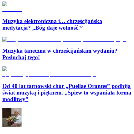
Muzyka elektroniczna i… chrześcijańska
medytacja? „Bóg daje wolność!”
Muzyka taneczna w chrześcijańskim wydaniu?
Posłuchaj tego!
Od 40 lat tarnowski chór „Puellae Orantes” podbija
świat muzyką i pięknem. „Śpiew to wspaniała forma
modlitwy”