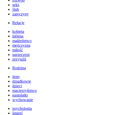
rozwód
seks
ślub
zaręczyny
Relacje
kobieta
kłótnia
małżeństwo
mężczyzna
miłość
narzeczeni
przyjaźń
Rodzina
dom
dziadkowie
dzieci
macierzyństwo
nastolatki
wychowanie
psychologia
śmierć