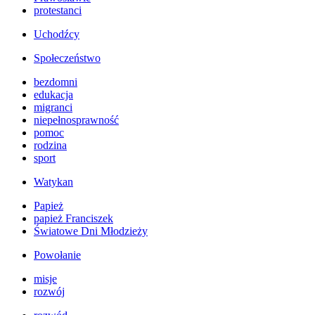
protestanci
Uchodźcy
Społeczeństwo
bezdomni
edukacja
migranci
niepełnosprawność
pomoc
rodzina
sport
Watykan
Papież
papież Franciszek
Światowe Dni Młodzieży
Powołanie
misje
rozwój