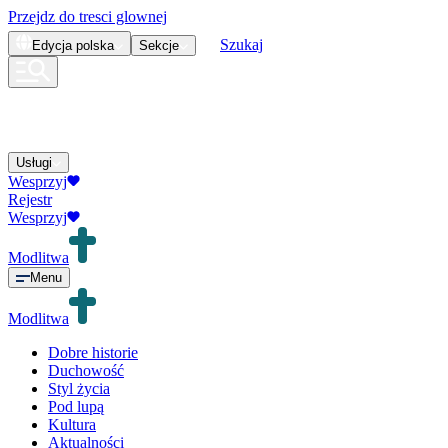
Przejdz do tresci glownej
Szukaj
Edycja
polska
Sekcje
Usługi
Wesprzyj
Rejestr
Wesprzyj
Modlitwa
Menu
Modlitwa
Dobre historie
Duchowość
Styl życia
Pod lupą
Kultura
Aktualności