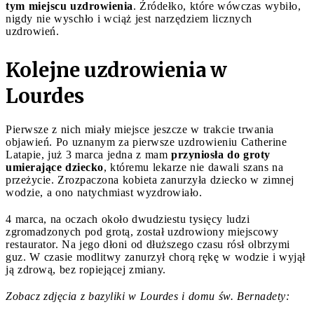
tym miejscu uzdrowienia
. Źródełko, które wówczas wybiło,
nigdy nie wyschło i wciąż jest narzędziem licznych
uzdrowień.
Kolejne uzdrowienia w
Lourdes
Pierwsze z nich miały miejsce jeszcze w trakcie trwania
objawień. Po uznanym za pierwsze uzdrowieniu Catherine
Latapie, już 3 marca jedna z mam
przyniosła do groty
umierające dziecko
, któremu lekarze nie dawali szans na
przeżycie. Zrozpaczona kobieta zanurzyła dziecko w zimnej
wodzie, a ono natychmiast wyzdrowiało.
4 marca, na oczach około dwudziestu tysięcy ludzi
zgromadzonych pod grotą, został uzdrowiony miejscowy
restaurator. Na jego dłoni od dłuższego czasu rósł olbrzymi
guz. W czasie modlitwy zanurzył chorą rękę w wodzie i wyjął
ją zdrową, bez ropiejącej zmiany.
Zobacz zdjęcia z bazyliki w Lourdes i domu św. Bernadety: