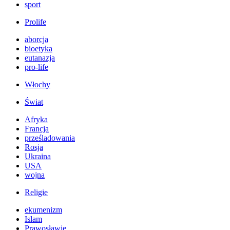
sport
Prolife
aborcja
bioetyka
eutanazja
pro-life
Włochy
Świat
Afryka
Francja
prześladowania
Rosja
Ukraina
USA
wojna
Religie
ekumenizm
Islam
Prawosławie