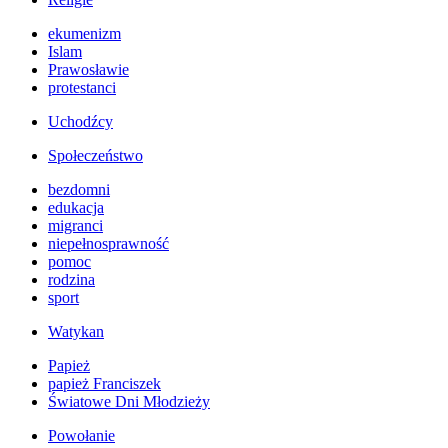
ekumenizm
Islam
Prawosławie
protestanci
Uchodźcy
Społeczeństwo
bezdomni
edukacja
migranci
niepełnosprawność
pomoc
rodzina
sport
Watykan
Papież
papież Franciszek
Światowe Dni Młodzieży
Powołanie