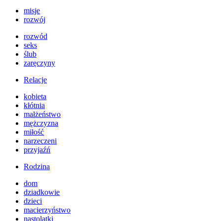
misje
rozwój
rozwód
seks
ślub
zaręczyny
Relacje
kobieta
kłótnia
małżeństwo
mężczyzna
miłość
narzeczeni
przyjaźń
Rodzina
dom
dziadkowie
dzieci
macierzyństwo
nastolatki