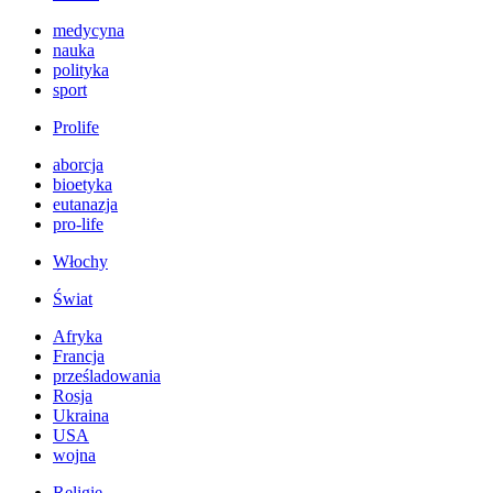
medycyna
nauka
polityka
sport
Prolife
aborcja
bioetyka
eutanazja
pro-life
Włochy
Świat
Afryka
Francja
prześladowania
Rosja
Ukraina
USA
wojna
Religie