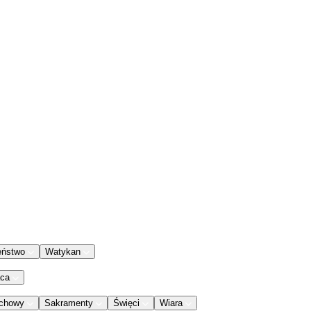
eństwo
Watykan
aca
chowy
Sakramenty
Święci
Wiara