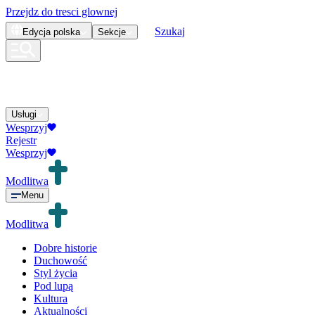
Przejdz do tresci glownej
Szukaj
Edycja
polska
Sekcje
Usługi
Wesprzyj
Rejestr
Wesprzyj
Modlitwa
Menu
Modlitwa
Dobre historie
Duchowość
Styl życia
Pod lupą
Kultura
Aktualności